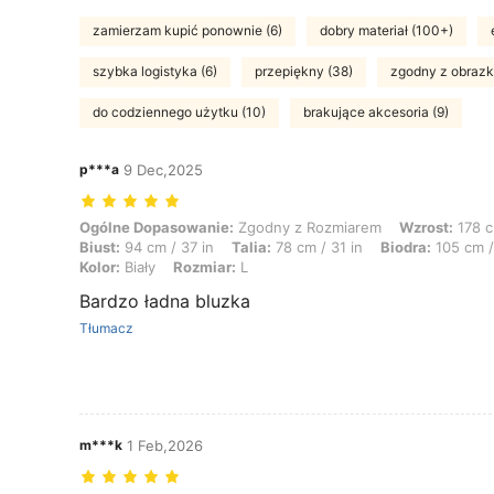
zamierzam kupić ponownie (6)
dobry materiał (100+)
szybka logistyka (6)
przepiękny (38)
zgodny z obrazk
do codziennego użytku (10)
brakujące akcesoria (9)
p***a
9 Dec,2025
Ogólne Dopasowanie: Zgodny z Rozmiarem, Wzrost: 178 cm / 70 in, Waga:
Ogólne Dopasowanie:
Zgodny z Rozmiarem
Wzrost:
178 c
Biust:
94 cm / 37 in
Talia:
78 cm / 31 in
Biodra:
105 cm /
Kolor:
Biały
Rozmiar:
L
Bardzo ładna bluzka
Tłumacz
m***k
1 Feb,2026