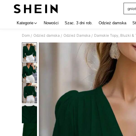
gniot
Use up 
Kategorie
Nowości
Szac. 3 dni rob.
Odzież damska
S
Dom
Odzież damska
Odzież Damska
Damskie Topy, Bluzki & 
/
/
/