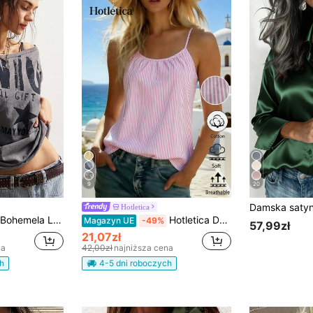
9
20
Hotletica
Bohemela Luźna, jednokolorowa, dzianinowa, asymetryczna, z krótkim rękawem, luźna damska koszulka T-shirt w kolorze szarym z dużymi literami, z nadrukiem, letnia
Hotletica Damski bezrękawnik w paski, letni
Magazyn UE
-49%
57,99zł
21,07zł
na
42,00zł
najniższa cena
h
4-5 dni roboczych