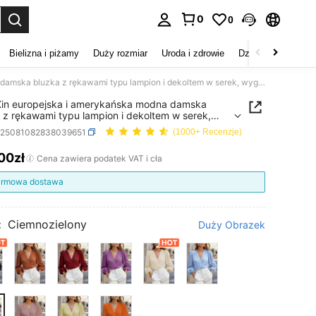
0
0
duj. Press Enter to select.
Bielizna i piżamy
Duży rozmiar
Uroda i zdrowie
Dzieci
Buty
D
WangXin europejska i amerykańska modna damska bluzka z rękawami typu lampion i dekoltem w serek, wygodna miękka tkanina, odpowiednia na różne okazje, niezbędna na wiosenne dojazdy do pracy o każdej porze roku
in europejska i amerykańska modna damska
 z rękawami typu lampion i dekoltem w serek,
a miękka tkanina, odpowiednia na różne okazje,
z25081082838039651
(1000+ Recenzje)
dna na wiosenne dojazdy do pracy o każdej
roku
,00zł
ICE AND AVAILABILITY
Cena zawiera podatek VAT i cła
rmowa dostawa
:
Ciemnozielony
Duży Obrazek