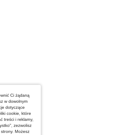
4,77
35
2.6K
 in, Kształt ciała: Jabłko, Kolor: Brązowy, Rozmiar: S
ewnić Ci żądaną
esz w dowolnym
cje dotyczące
iki cookie, które
treści i reklamy,
stko", zezwolisz
j strony. Możesz