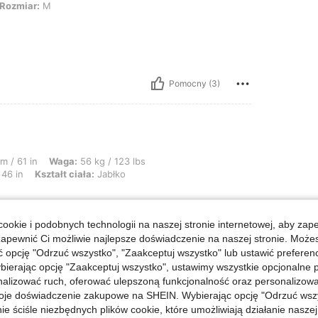
 M
Rozmiar:
M
Pomocny (3)
: 56 kg / 123 lbs, Biust: 80 cm / 31 in, Talia: 77 cm / 30 in, Biodra: 116 cm / 46
m / 61 in
Waga:
56 kg / 123 lbs
 46 in
Kształt ciała:
Jabłko
ookie i podobnych technologii na naszej stronie internetowej, aby zap
zapewnić Ci możliwie najlepsze doświadczenie na naszej stronie. Moż
opcję "Odrzuć wszystko", "Zaakceptuj wszystko" lub ustawić preferen
bierając opcję "Zaakceptuj wszystko", ustawimy wszystkie opcjonalne pl
lizować ruch, oferować ulepszoną funkcjonalność oraz personalizować 
oje doświadczenie zakupowe na SHEIN. Wybierając opcję "Odrzuć wszy
Pomocny (13)
ie ściśle niezbędnych plików cookie, które umożliwiają działanie nasze