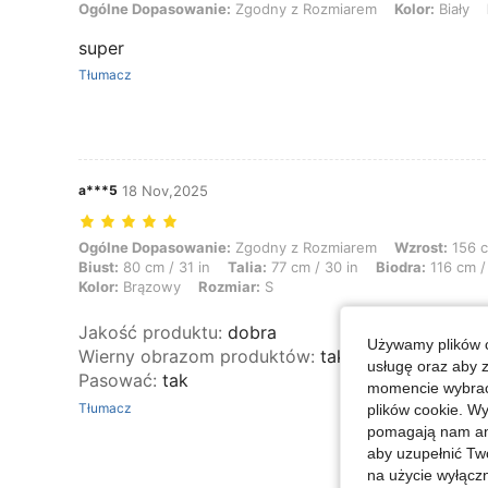
Ogólne Dopasowanie: Zgodny z Rozmiarem, Kolor: Biały, Rozmiar:
Ogólne Dopasowanie:
Zgodny z Rozmiarem
Kolor:
Biały
super
Tłumacz
a***5
18 Nov,2025
Ogólne Dopasowanie: Zgodny z Rozmiarem, Wzrost: 156 cm / 61 in, Waga
Ogólne Dopasowanie:
Zgodny z Rozmiarem
Wzrost:
156 c
Biust:
80 cm / 31 in
Talia:
77 cm / 30 in
Biodra:
116 cm /
Kolor:
Brązowy
Rozmiar:
S
Jakość produktu
:
dobra
Używamy plików c
Wierny obrazom produktów
:
tak
usługę oraz aby 
Pasować
:
tak
momencie wybrać 
Tłumacz
plików cookie. Wy
pomagają nam ana
aby uzupełnić Tw
na użycie wyłączn