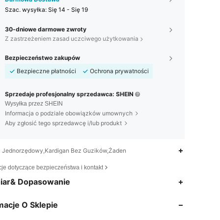
Szac. wysyłka:
Się 14 - Się 19
30-dniowe darmowe zwroty
Z zastrzeżeniem zasad uczciwego użytkowania
Bezpieczeństwo zakupów
Bezpieczne płatności
Ochrona prywatności
Sprzedaje profesjonalny sprzedawca: SHEIN
Wysyłka przez SHEIN
Informacja o podziale obowiązków umownych
Aby zgłosić tego sprzedawcę i/lub produkt
Jednorzędowy,Kardigan Bez Guzików,Żaden
cje dotyczące bezpieczeństwa i kontakt
4,77
35
2.6K
iar& Dopasowanie
macje O Sklepie
4,77
35
2.6K