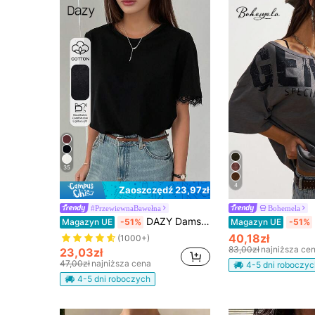
35
4
Zaoszczędź 23,97zł
#PrzewiewnaBawełna
Bohemela
DAZY Damska kontrastowa koronkowa luźna koszulka z krótkim rękawem i okrągłym dekoltem, codzienna odzież letnia, biznesowa codzienna damska
Magazyn UE
-51%
Magazyn UE
-51%
40,18zł
(1000+)
83,00zł
najniższa ce
23,03zł
47,00zł
najniższa cena
4-5 dni roboczyc
4-5 dni roboczych