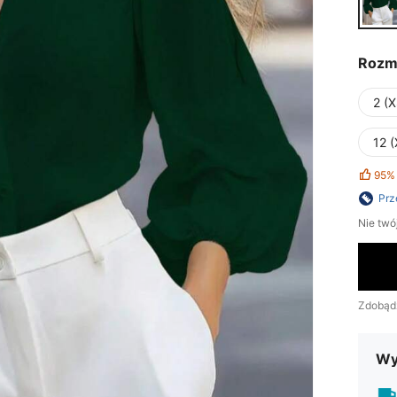
Rozm
2 (X
12 (
95%
Prz
Nie twó
Zdobąd
Wy