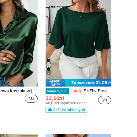
7
Zaoszczędź 22,08zł
Damska satynowa koszula w jednolitym kolorze, z kołnierzem wywijanym i guzikami z przodu, elegancka koszula biznesowo-casual do pracy i na co dzień, odpowiednia na wiosnę, lato, jesień i zimę, na wszystkie pory roku
SHEIN Frenchy Jednolity kolor Dzwon rękaw Koszulka
Magazyn UE
-48%
23,92zł
46,00zł
najniższa cena
4-5 dni roboczych