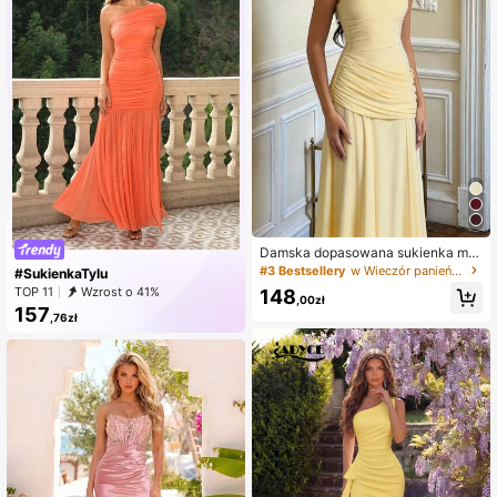
Damska dopasowana sukienka ma
xi w jednolitym kolorze z marszcze
#3 Bestsellery
w Wieczór panieński Stroje imprezowe dla kobiet
#SukienkaTylu
niami i krzyżującymi się detalami, e
TOP 11
Wzrost o 41%
148
legancka i seksowna suknia wiecz
,00zł
157
orowa na przyjęcie i ślub, żółta, jesi
,76zł
enna