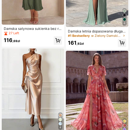
#1 Bestsellery
w Zielony Damskie sukienki koktajlowe
4
37 Left
Damska satynowa sukienka bez rę
#1 Bestsellery
#1 Bestsellery
w Zielony Damskie sukienki koktajlowe
w Zielony Damskie sukienki koktajlowe
Damska letnia dopasowana długa s
kawów, elegancka plisowana jedw
27 Left
ukienka z marszczeniami, asymetr
37 Left
37 Left
abna sukienka koktajlowa, letnia su
ycznym rozcięciem i odkrytymi ram
116
kienka na imprezę w klubie, strój dl
#1 Bestsellery
w Zielony Damskie sukienki koktajlowe
,69zł
161
ionami, elegancka zielona sukienka
,92zł
a gościa weselnego i na wakacje,
37 Left
wieczorowa do klubu nocnego i na
wiosna jesień
przyjęcie koktajlowe
4