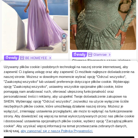
9
Glamrae
BE HOMEYEE
Glamrae Elegancka szaro-zielona r
HOMEYEE Damska elegancka suki
omantyczna sukienka wieczorowa
264
Używamy plików cookie i podobnych technologii na naszej stronie internetowej, aby
enka A-line z szyfonu w jednolitym
,00zł
plus size z elastycznej koronki 3D,
146
,96zł
zapewnić Ci żądaną usługę oraz aby zapewnić Ci możliwie najlepsze doświadczenie na
kolorze, seksowna, z dekoltem w V,
z okrągłym dekoltem, szerokimi ra
na cienkich ramiączkach, z odkryty
naszej stronie. Możesz w dowolnym momencie wybrać opcję "Odrzuć wszystko",
mionami z wkładkami, prześwitując
mi plecami, na wakacje, koktajl, dla
ymi długimi rękawami, marszczenia
"Zaakceptuj wszystko" lub ustawić preferencje dotyczące plików cookie. Wybierając
druhny na przyjęcie weselne
mi podkreślającymi talię, trenem w
opcję "Zaakceptuj wszystko", ustawimy wszystkie opcjonalne pliki cookie, które
stylu syreniego ogona, seksownym
pomagają nam analizować ruch, oferować ulepszoną funkcjonalność oraz
otwartym plecami, na randkę, waka
personalizować treści i reklamy, aby uzupełnić Twoje doświadczenie zakupowe na
cje, ślub, wieczór panieński, kolacj
SHEIN. Wybierając opcję "Odrzuć wszystko", zezwolisz na użycie wyłącznie ściśle
ę biznesową i wszystkie formalne o
niezbędnych plików cookie, które umożliwiają działanie naszej strony. Możesz je
kazje
wyłączyć, zmieniając ustawienia przeglądarki, ale może to wpłynąć na funkcjonowanie
strony. Aby dowiedzieć się więcej na temat wykorzystywanych przez nas plików cookie
i dostosować ustawienia opcjonalnych plików cookie, wybierz opcję "Zarządzaj plikami
cookie". Aby uzyskać więcej informacji na temat przetwarzania zebranych danych,
kliknij tutaj,
aby zapoznać się z naszą Polityką Prywatności.