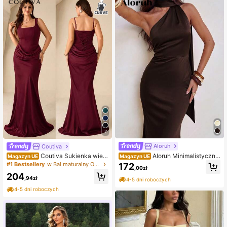
uzyczny i ślub, jesienna
7
Aloruh
Coutiva
Aloruh Minimalistyczna
Coutiva Sukienka wiec
Magazyn UE
Magazyn UE
dopasowana sukienka maxi typu sy
zorowa damska w dużym rozmiarz
#1 Bestsellery
w Bal maturalny Odzież damska na imprezy
172
,00zł
rena w kolorze żółtym z odkrytymi
e z marszczeniami i dekoltem w ryb
204
plecami, odpowiednia na przyjęcia,
i ogon, elegancka i luksusowa suki
,94zł
4-5 dni roboczych
spotkania i formalne wieczory, suk
enka koktajlowa
4-5 dni roboczych
nia ślubna na przyjęcie weselne