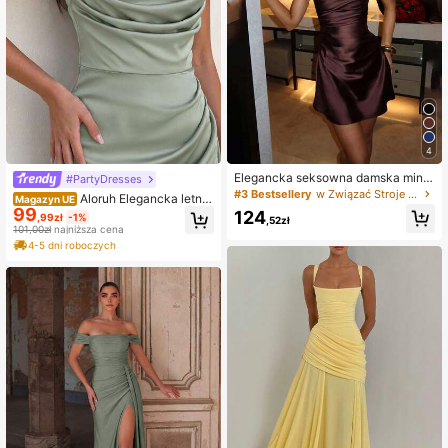
4
Elegancka seksowna damska mini
#PartyDresses
sukienka bodycon z satyny, bez rę
#3 Bestsellery
w Związać Stroje imprezowe dla kobiet
Aloruh Elegancka letnia
Magazyn UE
kawów, z kwadratowym dekoltem i
99
sukienka dla gościa weselnego, zie
124
,99zł
-1%
marszczeniem na biuście, seksown
,52zł
lona, dopasowana, z dekoltem halt
101,00zł
najniższa cena
y strój na imprezę/bal i ślub, jesień
er, długim rękawem, ażurowym splo
4-5 dni roboczych
tem, asymetrycznymi falbanami na
ramionach, plisowanym przodem i d
rapowaniem, z rozcięciem na udzi
e, satynowa sukienka druhnny na p
rzyjęcia koktajlowe, wieczorowe i s
pecjalne okazje