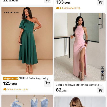
,00zł
133
kawowym z szyfonu, z odkrytymi r
dla druhny (dla dorosłych)
,00zł
amionami, wiszącymi rękawami, pa
tchworkowym pasem z fiszbinami,
4-5 dni roboczych
plisowaną szeroką spódnicą A-line
z trenem i falbanową dekoracją, na
wieczorną imprezę, wieczór panień
ski, randkę walentynkową, bal, wak
acje, ślub i wydarzenie, bogato zdo
biona (Heavy Workmanship Design)
SHEIN Belle Asymetryc
Magazyn UE
8
zna bufiasta sukienka dla druhny z
125
,00zł
Letnia różowa sukienka damska z
satyny, elegancka koktajlowa półfo
wcięciem w talii, dekoltem halter i
rmalna sukienka dla gościa weseln
82
4-5 dni roboczych
,29zł
wysokim rozcięciem, elegancka su
ego, na urodziny, ukończenie szkoł
kienka na randki, spotkania i przyję
y, kolację, przyjęcie powitalne
cia