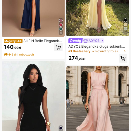
11
5
SHEIN Belle Elegancka,
ADYCE
Magazyn UE
romantyczna sukienka dla druhny
140
ADYCE Elegancka długa sukienka i
,00zł
w kolorze kawy z plisowanymi ręka
mprezowa na jesień z wiązaniem pr
#1 Bestsellery
w Powrót Stroje imprezowe dla kobiet
wami i rozcięciem w kształcie litery
zy kołnierzu, wysokim stanem, plis
4-5 dni roboczych
A
274
owaniami, wysokim rozcięciem i od
,23zł
krytymi plecami