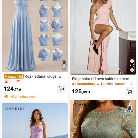
#1 Bestsellery
w Tkanina Damskie sukienki koktajlowe
20 Left
Rozkładana, długa, wie
Magazyn UE
#1 Bestsellery
#1 Bestsellery
w Tkanina Damskie sukienki koktajlowe
w Tkanina Damskie sukienki koktajlowe
Elegancka różowa sukienka maxi dl
czorowa sukienka z wiązaniem i sz
38 Left
a kobiet z marszczeniami na jedno
20 Left
20 Left
erokim, luźnym krojem, którą możn
ramię, letnia seksowna dopasowan
124
a stylizować na wiele sposobów, od
#1 Bestsellery
w Tkanina Damskie sukienki koktajlowe
,74zł
125
a sukienka z rozcięciem na udzie n
,89zł
powiednia dla rozmiarów 34–42, id
20 Left
a imprezę, dla gościa weselnego, n
4-5 dni roboczych
ealna dla druhen, na wesela i zaręc
a plażowe wakacje i zakończenie s
zyny, wygodna, elastyczna i elega
zkoły, Y2K
ncka, ze stylowym dekoltem WYPR
ODUKOWANO W TURCJI