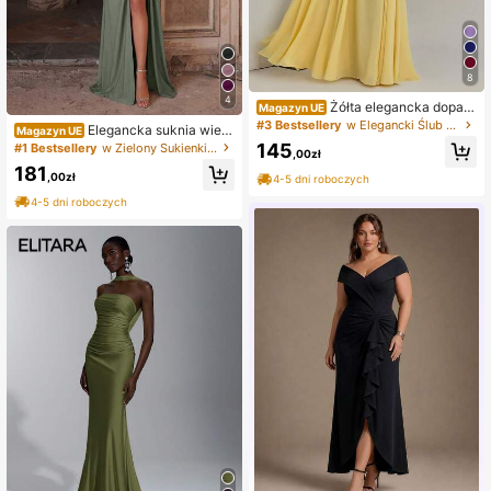
8
4
Żółta elegancka dopas
Magazyn UE
owana sukienka letnia bez ramiącz
#3 Bestsellery
w Elegancki Ślub kobiet
Elegancka suknia wiec
Magazyn UE
ek, casualowa plisowana sukienka
zorowa z odkrytymi ramionami i dra
145
#1 Bestsellery
w Zielony Sukienki dla druhen
bez pleców i rękawów na imprezę i
,00zł
powaniem, wysokie rozcięcie na ud
do klubu dla kobiet, ślubna, wiosna/
181
zie, zwiewisty tren, idealna na bal,
,00zł
4-5 dni roboczych
jesień
urodziny i specjalne okazje
4-5 dni roboczych