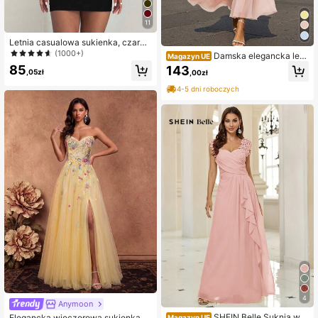
11
Letnia casualowa sukienka, czarna
dopasowana sukienka bodycon z p
(1000+)
Damska elegancka letn
Magazyn UE
ółwysokim dekoltem, seksowna, el
ia sukienka maxi w jednolitym kolor
85
143
egancka krótka sukienka na wesel
,05zł
,00zł
ze, bez rękawów, z okrągłym dekol
e, urodziny i inne okazje, na imprez
tem i podkreśloną talią, jesienna
4-5 dni roboczych
ę i randkę jesienią
4
Anymoon
SHEIN Belle Suknia wie
Elegancka wieczorowa sukienka d
Magazyn UE