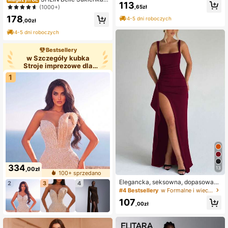
113
la druhny z odkrytymi plecami i wys
ym dołem
(1000+)
,65zł
okim rozcięciem w talii (dla dorosły
178
4-5 dni roboczych
ch)
,00zł
4-5 dni roboczych
Bestsellery
w Szczegóły kubka
Stroje imprezowe dla
kobiet
1
334
13
,00zł
100+ sprzedano
Elegancka, seksowna, dopasowana
2
3
4
długa sukienka z rozcięciem dla ko
#4 Bestsellery
w Formalne i wieczorowe Stroje imprezowe dla kobie
biet, odpowiednia na wiosnę/lato, n
107
a przyjęcie, bankiet, wakacje, w kol
,00zł
orze winnej czerwieni, ślubna, jesie
nna