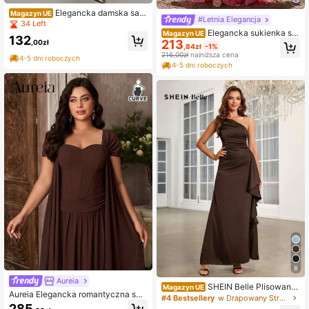
Elegancka damska saty
Magazyn UE
#Letnia Elegancja
nowa sukienka na jedną bretelkę o
34 Left
średniej długości na wiosnę/lato, su
Elegancka sukienka sz
Magazyn UE
132
kienka imprezowa na Dzień Matki, j
213
yfonowa z kwiatowym nadrukiem,
,00zł
,84zł
-1%
esień
z krótkim rękawem, dekoltem w ser
216,00zł
najniższa cena
4-5 dni roboczych
ek i krojem A-line – jesień
4-5 dni roboczych
8
Aureia
SHEIN Belle Plisowane
Magazyn UE
Aureia Elegancka romantyczna suk
detale, falbaniasta nakładka, asym
#4 Bestsellery
w Drapowany Stroje imprezowe dla kobiet
nia wieczorowa plus size w kolorze
etryczny dekolt, jednolita sukienka
285