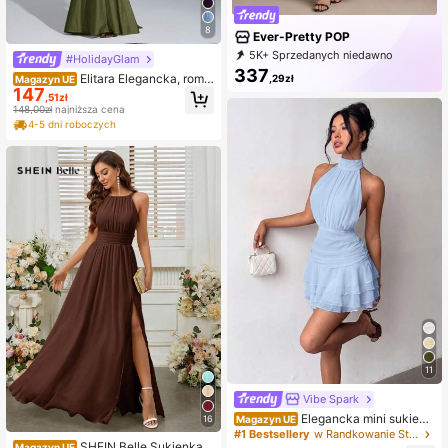
8
Ever-Pretty POP
5K+ Sprzedanych niedawno
#HolidayGlam
500+ Zakup ponowny
337
Elitara Elegancka, roma
,29zł
Magazyn UE
1.7K Subskrypcja
147
ntyczna, seksowna, minimalistyczn
,51zł
a sukienka bodycon z elastyczną d
148,00zł
najniższa cena
zianiną, ramiączka spaghetti, odkry
4-5 dni roboczych
te plecy, dopasowana talia. Moda, s
tyl influencerki, odpowiednia na świ
ęta, imprezy, wesela, druhny
11
Vibe Spark
Elegancka mini sukienk
Magazyn UE
16
a ślubna z dekoltem halter, odkryty
#1 Bestsellery
w Randkowanie Stroje imprezowe dla kobiet
SHEIN Belle Sukienka d
mi plecami i warstwowym falbanow
Magazyn UE