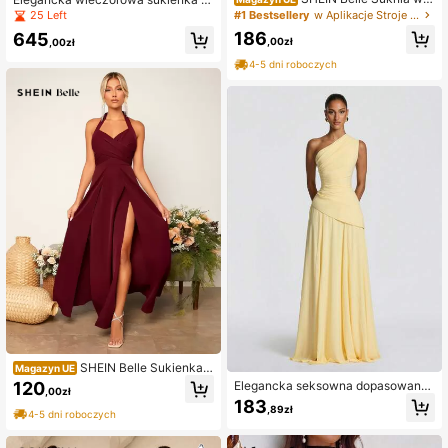
czorowa z koronką kontrastową i f
amska bez ramiączek z kwiatowy
#1 Bestsellery
w Aplikacje Stroje imprezowe dla kobiet
25 Left
albanką, elegancka, na bal matural
m nadrukiem, siatkowymi wstawka
186
645
ny, na wesele, na zakończenie szk
mi i wcięciem w talii, żółta
,00zł
,00zł
oły, na kolację, na Walentynki
4-5 dni roboczych
SHEIN Belle Sukienka d
Magazyn UE
la druhny z odkrytymi plecami i wią
120
Elegancka seksowna dopasowana
,00zł
zaniem na krzyż, elegancka sukien
sukienka maxi na przyjęcie koktajlo
183
ka
,89zł
we z podkreśloną talią, regulowane
4-5 dni roboczych
wiązanie na plecach, suknia wiecz
orowa na bal koktajlowy, festiwal m