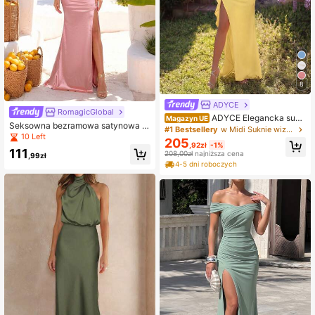
8
ADYCE
RomagicGlobal
ADYCE Elegancka suki
Magazyn UE
Seksowna bezramowa satynowa s
enka wieczorowa na bal, urodziny,
#1 Bestsellery
w Midi Suknie wizytowe i wieczorowe dla kobiet
uknia wieczorowa z fiszbinami, roz
10 Left
randkę i homecoming, na jedno ram
205
cięciem i plisowaniem, bez rękawó
,92zł
-1%
ię, z wysokim stanem, falbanami, w
111
208,00zł
najniższa cena
w, na bal, dla druhny, gościa weseln
,99zł
ysokim rozcięciem, o długości do zi
ego i na przyjęcie, letnia sukienka
4-5 dni roboczych
emi, nowa, żółta