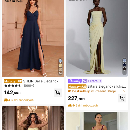
11
14
Elitara
SHEIN Belle Elegancka
Magazyn UE
sukienka dla druhny w jednolitym k
(1000+)
Elitara Elegancka luksu
Magazyn UE
olorze z plisowanym przodem i roz
sowa żółta seksowna satynowa su
#1 Bestsellery
w Prezent Stroje imprezowe dla kobiet
142
cięciem na ramiączkach (dla dorosł
,00zł
kienka syrenka bez ramiączek z m
ych)
227
arszczeniem, rozcięciem i wiązanie
,70zł
4-5 dni roboczych
m na plecach, odpowiednia na ślub,
4-5 dni roboczych
imprezę, wieczór panieński, wakacj
e, bal maturalny, galę wieczorną