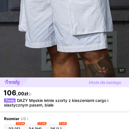
1/7
106
,00zł
DAZY Męskie letnie szorty z kieszeniami cargo i
elastycznym pasem, białe
Rozmiar
US
10 left
12 left
9 left
32
(S)
34
(M)
36
(L)