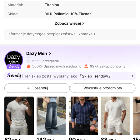
Materiał:
Tkanina
Skład:
90% Poliamid, 10% Elastan
Zobacz więcej
Informacje dotyczące bezpieczeństwa i kontakt
141K Obserwujący
4,79
Dazy Men
b***1
przegląda
141K Obserwujący
4,79
500K+ Sprzedanych niedawno
99K+ Zakup ponowny
Ten sklep został wybrany jako
「Sklep Trendów」
141K Obserwujący
4,79
Obserwuj
Wszystkie przedmioty
141K Obserwujący
4,79
141K Obserwujący
4,79
82
142
90
88
15