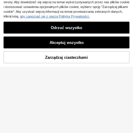
strony. Aby dowiedzieć się więcej na temat wykorzystywanych przez nas plików cookie
azdów, na wakacje, spodnie fitness
| Oddychające, nie duszące
i dostosować ustawienia opcjonalnych plików cookie, wybierz opcję "Zarządzaj plikami
cookie". Aby uzyskać więcej informacji na temat przetwarzania zebranych danych,
kliknij tutaj,
aby zapoznać się z naszą Polityką Prywatności.
Odrzuć wszystko
Akceptuj wszystko
9
Męskie retro amerykańskie szorty z
Zarządzaj ciasteczkami
DODAJ DO KOSZYKA
42
kordu ze ściągaczem, męskie luźne
,66zł
szorty z aplikacją, swobodne szort
y do kolan
Hasizhe
Męskie, jednokolorowe,
Magazyn UE
60
szybkoschnące, codzienne, sporto
,00zł
we spodenki
4-5 dni roboczych