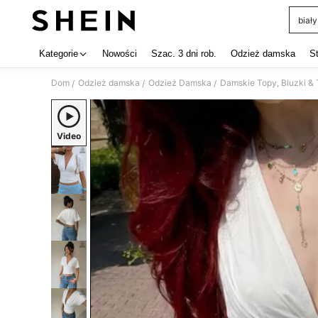
biały
Use up 
Kategorie
Nowości
Szac. 3 dni rob.
Odzież damska
S
Dom
Odzież damska
Odzież Damska
Damskie Topy, Bluzki & 
/
/
/
Video