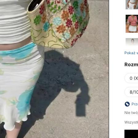
Pokaż 
Rozm
0 (
8/10
Prz
Nie twó
Wszystk