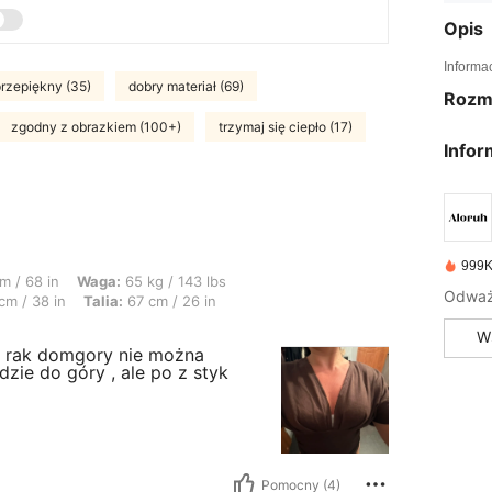
Opis
Informa
rzepiękny (35)
dobry materiał (69)
Rozm
zgodny z obrazkiem (100+)
trzymaj się ciepło (17)
Infor
999K
a: 65 kg / 143 lbs, Kształt ciała: Klepsydra, Biust: 88 cm / 35 in, Biodra: 96 c
m / 68 in
Waga:
65 kg / 143 lbs
Odważ 
cm / 38 in
Talia:
67 cm / 26 in
W
e rak domgory nie można
dzie do góry , ale po z styk
Pomocny (4)