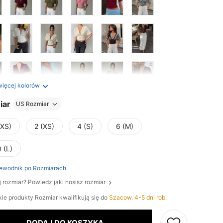
więcej kolorów
iar
US Rozmiar
XXS)
2 (XS)
4 (S)
6 (M)
 (L)
ewodnik po Rozmiarach
j rozmiar? Powiedz jaki nosisz rozmiar
ie produkty Rozmiar kwalifikują się do
Szacow. 4-5 dni rob.
DODAJ DO KOSZYKA