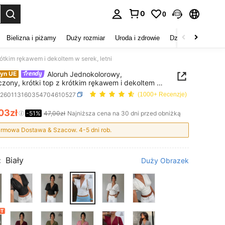
0
0
duj. Press Enter to select.
Bielizna i piżamy
Duży rozmiar
Uroda i zdrowie
Dzieci
Buty
D
ótkim rękawem i dekoltem w serek, letni
Aloruh Jednokolorowy,
yn UE
zony, krótki top z krótkim rękawem i dekoltem w
letni
z260113160354704610527
(1000+ Recenzje)
,03zł
ICE AND AVAILABILITY
-51%
47,00zł
Najniższa cena na 30 dni przed obniżką
rmowa Dostawa & Szacow. 4-5 dni rob.
:
Biały
Duży Obrazek