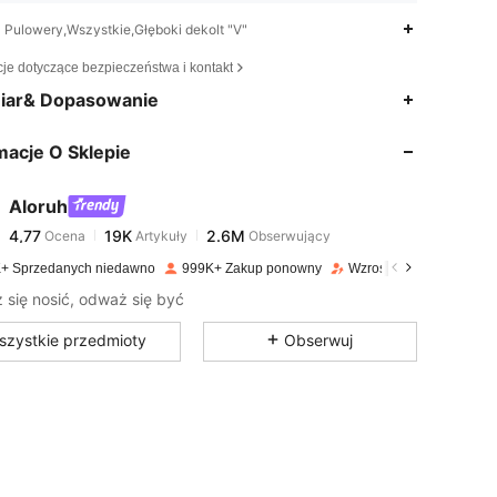
Pulowery,Wszystkie,Głęboki dekolt "V"
cje dotyczące bezpieczeństwa i kontakt
4,77
19K
2.6M
iar& Dopasowanie
macje O Sklepie
4,77
19K
2.6M
Aloruh
4,77
19K
2.6M
Ocena
Artykuły
Obserwujący
0***8
zapłacono
1 dzień temu
+ Sprzedanych niedawno
999K+ Zakup ponowny
Wzrost ilości obserwują
m / 38 in, Talia: 67 cm / 26 in, Kolor: Kawowy brązowy, Rozmiar: M
4,77
19K
2.6M
się nosić, odważ się być
szystkie przedmioty
Obserwuj
4,77
19K
2.6M
4,77
19K
2.6M
4,77
19K
2.6M