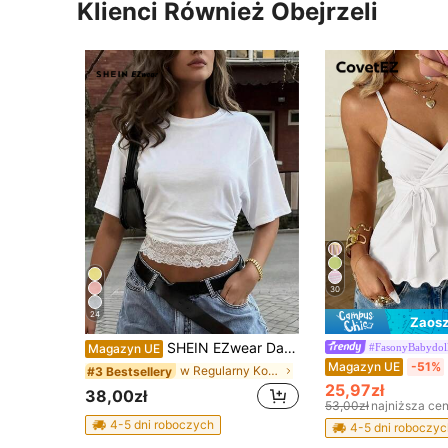
Klienci Również Obejrzeli
30
24
Zaosz
SHEIN EZwear Damski casualowy minimalistyczny basic T-shirt na wakacje i plażę, z krótkim rękawem, okrągłym dekoltem, dopasowaną talią, koronkowymi wstawkami patchwork, romantyczny, elegancki, biały, kontrastowa koronka, na randkę, dojazd do pracy, lato
#FasonyBabydol
Magazyn UE
Magazyn UE
-51%
w Regularny Koszulki damskie
#3 Bestsellery
25,97zł
38,00zł
53,00zł
najniższa ce
4-5 dni roboczych
4-5 dni roboczyc