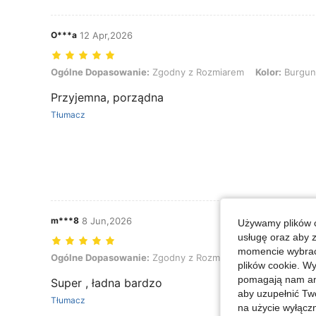
O***a
12 Apr,2026
Ogólne Dopasowanie: Zgodny z Rozmiarem, Kolor: Burgund, Rozmi
Ogólne Dopasowanie:
Zgodny z Rozmiarem
Kolor:
Burgun
Przyjemna, porządna
Tłumacz
m***8
8 Jun,2026
Używamy plików c
usługę oraz aby 
momencie wybrać 
Ogólne Dopasowanie: Zgodny z Rozmiarem, Kolor: Fioletowy, Rozm
Ogólne Dopasowanie:
Zgodny z Rozmiarem
Kolor:
Fiolet
plików cookie. Wy
pomagają nam ana
Super , ładna bardzo
aby uzupełnić Tw
Tłumacz
na użycie wyłączn