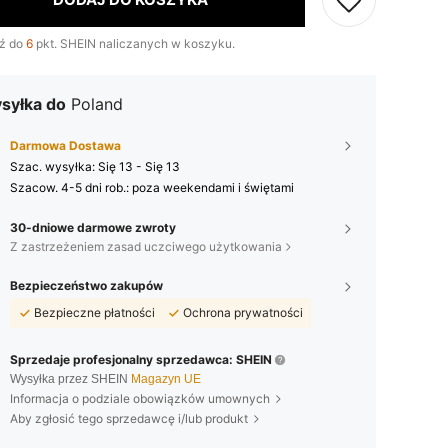
ź do
6
pkt. SHEIN naliczanych w koszyku.
syłka do
Poland
Darmowa Dostawa
Szac. wysyłka:
Się 13 - Się 13
Szacow. 4-5 dni rob.: poza weekendami i świętami
30-dniowe darmowe zwroty
Z zastrzeżeniem zasad uczciwego użytkowania
Bezpieczeństwo zakupów
Bezpieczne płatności
Ochrona prywatności
Sprzedaje profesjonalny sprzedawca: SHEIN
Wysyłka przez SHEIN
Magazyn UE
Informacja o podziale obowiązków umownych
Aby zgłosić tego sprzedawcę i/lub produkt