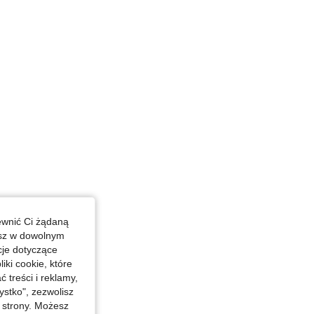
4,77
19K
2.6M
4,77
19K
2.6M
4,77
19K
2.6M
ewnić Ci żądaną
esz w dowolnym
cje dotyczące
iki cookie, które
treści i reklamy,
stko", zezwolisz
j strony. Możesz