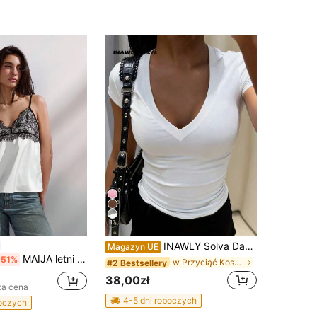
13
INAWLY Solva Damska, swobodna, jednokolorowa, minimalistyczna koszulka z dekoltem w serek i krótkim rękawem
Magazyn UE
MAIJA letni top na ramiączkach z marszczonym elastycznym pasem w talii i falbaną na dole, na plażę, na koncert country i na wyjście, na Dzień Matki
-51%
w Przyciąć Koszulki casualowe
#2 Bestsellery
38,00zł
za cena
4-5 dni roboczych
boczych