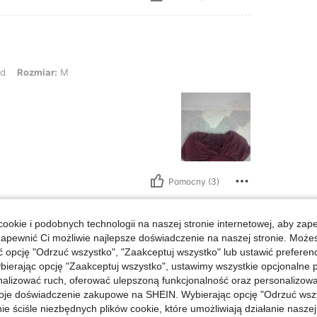
ar: M
d
Rozmiar:
M
Pomocny (3)
ookie i podobnych technologii na naszej stronie internetowej, aby zap
zapewnić Ci możliwie najlepsze doświadczenie na naszej stronie. Moż
opcję "Odrzuć wszystko", "Zaakceptuj wszystko" lub ustawić preferen
iar: M
owy
Rozmiar:
M
bierając opcję "Zaakceptuj wszystko", ustawimy wszystkie opcjonalne pl
lizować ruch, oferować ulepszoną funkcjonalność oraz personalizować 
oje doświadczenie zakupowe na SHEIN. Wybierając opcję "Odrzuć wszy
ie ściśle niezbędnych plików cookie, które umożliwiają działanie nasze