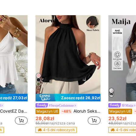
24
czędź 27,03zł
Zaoszczędź 26,92zł
l
#StrojeCodzienne
Maija
CovetEZ Damski, swobodny, biały, dzianinowy top na ramiączkach, wiosna/lato
Aloruh Seksowna, fioletowa, bakłażana, nowa, minimalistyczna, boho, halter, marszczona, rozkloszowana koszulka z szyfonu w kształcie litery A dla kobiet, wiosna/lato
Magazyn UE
-48%
Magazyn UE
28,08zł
23,52zł
na
55,00zł
najniższa cena
48,00zł
najniżs
h
4-5 dni roboczych
4-5 dni ro