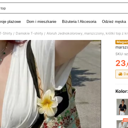
 top
and down arrow keys to navigate search Ostatnie wyszukiwanie and szukaj i znaj
troje plażowe
Dom i mieszkanie
Biżuteria I Akcesoria
Odzież męska
T-Shirty
Damskie T-shirty
Aloruh Jednokolorowy, marszczony, krótki top z kr
/
/
Magaz
marszc
serek, 
SKU: s
23
PR
Da
Kolor