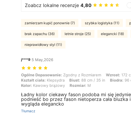
Zoabcz lokalne recenzje
4,80
zamierzam kupić ponownie (7)
szybka logistyka (11)
p
brak zapachu (36)
letnie stroje (25)
elegancki (18)
nieprawidłowy styl (11)
j***9
5 May,2026
Ogólne Dopasowanie: Zgodny z Rozmiarem, Wzrost: 172 cm / 68 in, Wag
Ogólne Dopasowanie:
Zgodny z Rozmiarem
Wzrost:
172 c
Kształt ciała:
Klepsydra
Biust:
88 cm / 35 in
Biodra:
96 
Kolor:
Kawowy brązowy
Rozmiar:
M
Ładny kolor ciekawy fason podoba mi się jedyni
podnieść bo przez fason nietoperza cała bluzka i
wygląda elegancko
Tłumacz