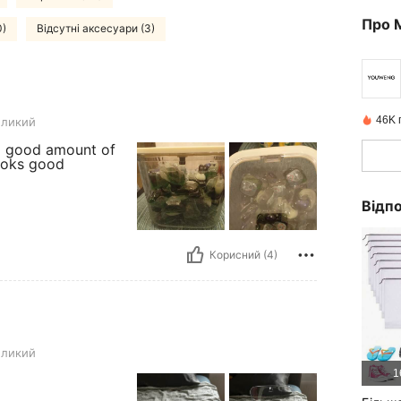
Про 
0)
Відсутні аксесуари (3)
46K 
еликий
 a good amount of
looks good
Відпо
Корисний (4)
еликий
1