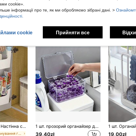
ми cookie».
льше інформації про те, як ми обробляємо зібрані дані. >
Ознайомт
денційності.
йлами cookie
Прийняти все
Відхи
вердління, багатофункціональний органайзер для косметики та дрібничок, для повернення до школи
1 шт. прозорий органайзер для білизни з кришкою, що відкидається - пластикова коробка для зберігання прального засобу, сушильних листів та кульок для білизни - компактний прямокутний органайзер для пральні та рішення для зберігання, прозорі відділення для акуратних шаф, легкий доступ та оптимізоване облаштування шафи
в Планування гуртожитку Кошики, контейнери та конт
39,40zł
19,00zł