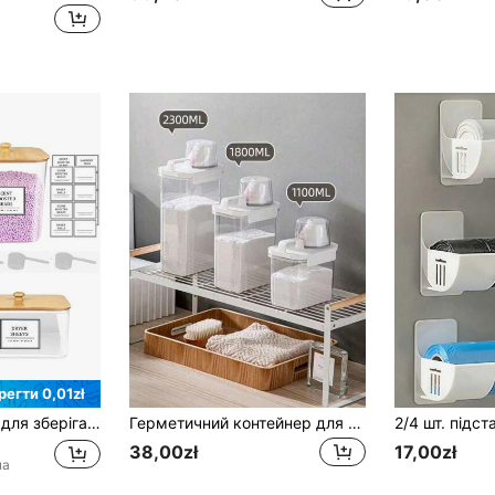
регти 0,01zł
Прозора коробка для зберігання бісеру для прального засобу, прозора організація та зберігання пральні, контейнер для прального порошку, з дерев'яною кришкою та маркованою ложкою
Герметичний контейнер для прального порошку, прозорий дозатор для зберігання, з мірною ложкою, герметична банка, підходить для порошкового та рідкого прального порошку
38,00zł
17,00zł
на