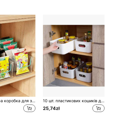
Міцна прозора коробка для зберігання з ударостійкого пластику зі знімними роздільниками, регульованим розташуванням відділень, підходить для сучасної кухні та офісу. Багатофункціональний розділений лоток, можна використовувати в холодильнику, шафі, ванній кімнаті для зберігання чайних пакетиків, спецій та інструментів. Кухонний органайзер для зберігання.
10 шт. пластикових кошиків для зберігання, організаційні кошики для дому та офісу, коробки для зберігання з ручками, багатофункціональне стильне домашнє зберігання, штабельні коробки для зберігання, підходять для спальні, ванної кімнати, гуртожитку, пральні та шафи
25,74zł