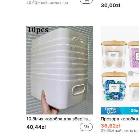
40,00zł
найнижча ціна
30,00zł
Збе
10 білих коробок для зберігання, білі штабельовані кошики-органайзери, для настільних закусок, штабельовані білі пластикові відра для зберігання з ручками, для організації хаосу на робочому столі, підходять для дитини, дитячої кімнати, книжкової полиці, ігрової кімнати, спальні, офісу, шафи, дому
36,62zł
40,44zł
36,63zł
найнижча ці