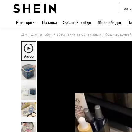
орга
Use up 
Категорії
Новинки
Орiєнт. 3 роб.дн.
Жіночий одяг
Пл
Дім
Дім та побут
Зберігання та організація
Кошики, контей
/
/
/
Video