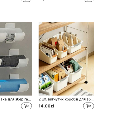
2/4 шт. підставка для зберігання пакетів для сміття без свердління, регульована кухонна підставка, підходить для пакетів для сміття, харчової плівки, парасольок, кухонних рулонів, тримач для плівки, кухонна полиця, підставка для раковини, підставка для зберігання в шафі, зберігання та організація на кухні, маленькі кухонні приладдя, контейнери для зберігання на кухні
2 шт. вигнутих коробів для зберігання з PP-пластику (білий/бежевий) - органайзери для шаф, що економлять місце, підійдуть для під раковини, комори та кухонних зазорів | дизайн із висувними шухлядами та роздільниками, ідеально для зберігання засобів для прибирання, снеків і побутових речей
14,00zł