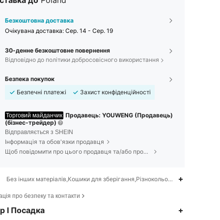
ставка до
Poland
Безкоштовна доставка
Очікувана доставка:
Сер. 14 - Сер. 19
30-денне безкоштовне повернення
Відповідно до політики добросовісного використання
Безпека покупок
Безпечні платежі
Захист конфіденційності
Продавець: YOUWENG (Продавець)
Торговий майданчик
(бізнес-трейдер)
Відправляється з SHEIN
Інформація та обов'язки продавця
Щоб повідомити про цього продавця та/або продукт
Без інших матеріалів,Кошики для зберігання,Різнокольоровий
ція про безпеку та контакти
р І Посадка
4,76
45
721