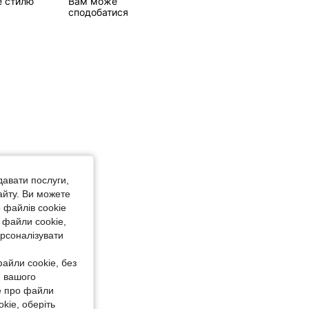
е стилю
Вам може
сподобатися
4,76
45
721
4,76
45
721
давати послуги,
айту. Ви можете
 файлів cookie
 файли cookie,
ерсоналізувати
айли cookie, без
я вашого
е про файли
kie, оберіть