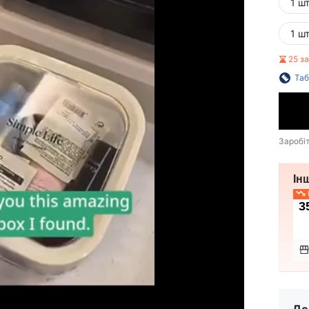
1 ш
1 ш
25 з
Таб
Заробі
Ін
Н
3