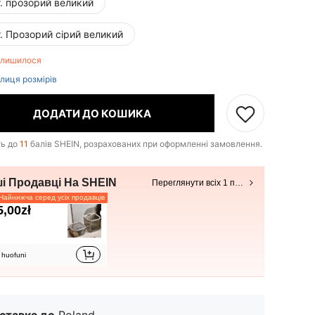
т. прозорий великий
т. Прозорий сірий великий
алишилося
лиця розмірів
ДОДАТИ ДО КОШИКА
ть до
11
балів SHEIN, розрахованих при оформленні замовлення.
ші Продавці На SHEIN
Переглянути всіх 1 продавців
айнижча серед усіх продавців
5,00zł
huofuni