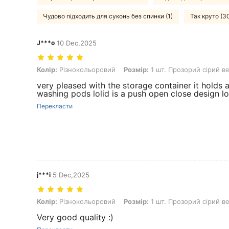
Чудово підходить для суконь без спинки (1)
Так круто (3
J***o
10 Dec,2025
Колір: Різнокольоровий, Розмір: 1 шт. Прозорий сірий великий
Колір:
Різнокольоровий
Розмір:
1 шт. Прозорий сірий в
very pleased with the storage container it holds
washing pods lolid is a push open close design 
Перекласти
j***i
5 Dec,2025
Колір: Різнокольоровий, Розмір: 1 шт. Прозорий сірий великий
Колір:
Різнокольоровий
Розмір:
1 шт. Прозорий сірий в
Very good quality :)