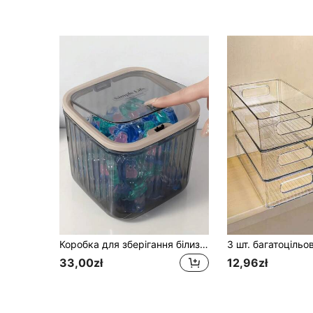
Коробка для зберігання білизни з ПЕТ-матеріалу з кришкою, штабелюється, кришка на пресі, підходить для банок з упаковкою для ванної кімнати та засобів особистої гігієни
33,00zł
12,96zł