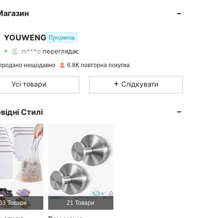
Магазин
4,76
45
721
YOUWENG
Продавець
m***o
переглядає
4,76
45
721
Рейтинг
Товари
Підписники
продано нещодавно
6.8K повторна покупка
4,76
45
721
Усі товари
Слідкувати
4,76
45
721
відні Стилі
4,76
45
721
4,76
45
721
4,76
45
721
63 Товари
21 Товари