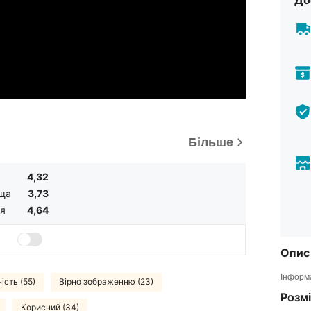
До
Більше
4,32
ща
3,73
я
4,64
Опис
Інформа
ість (55)
Вірно зображенню (23)
Розмі
Корисний (34)