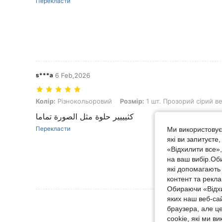
Перекласти
s***a
6 Feb,2026
Колір: Різнокольоровий, Розмір: 1 шт. Прозорий сірий великий
Колір:
Різнокольоровий
Розмір:
1 шт. Прозорий сірий в
كثيييير حلوة مثل الصورة تماما
Перекласти
Ми використовуєм
які ви запитуєте
«Відхилити все»
на ваш вибір.Об
які допомагають 
контент та рекл
Обираючи «Відхи
яких наш веб-са
Переглянути Біль
браузера, але ц
cookie, які ми в