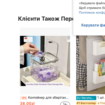
«Керувати файла
Щоб отримати бі
Політикою конфі
Клієнти Також Переглядали
Керувати фа
Контейнер для зберігання прального порошку великої місткості з ложкою - міцний пластиковий органайзер для капсул та рідин, кришка, що натискається, контейнери для зберігання для організації дому
1 шт. Настінна стійка для зберігання без с
-5%
EU Warehouse
38,00zł
#1 Бестселер