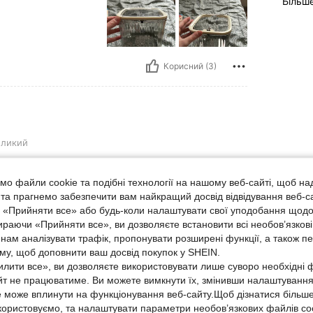
Більш
Корисний (3)
еликий
о файли cookie та подібні технології на нашому веб-сайті, щоб на
, та прагнемо забезпечити вам найкращий досвід відвідування веб-с
, «Прийняти все» або будь-коли налаштувати свої уподобання щодо
ираючи «Прийняти все», ви дозволяєте встановити всі необов’язкові
нам аналізувати трафік, пропонувати розширені функції, а також п
Корисний (1)
аму, щоб доповнити ваш досвід покупок у SHEIN.
лити все», ви дозволяєте використовувати лише суворо необхідні ф
йт не працюватиме. Ви можете вимкнути їх, змінивши налаштуванн
ше Відгуків
е може вплинути на функціонування веб-сайту.Щоб дізнатися більш
икористовуємо, та налаштувати параметри необов’язкових файлів coo