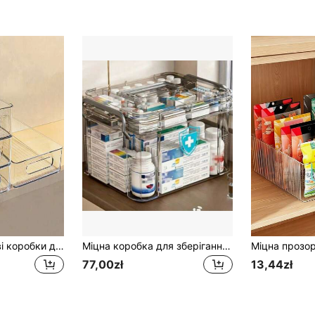
3 шт. багатоцільові коробки для зберігання з ручками, універсальні контейнери-органайзери для шухляд, робочого столу, комори та зберігання на відкритому повітрі для пікніка, що підходять для дому, школи та офісу.
Міцна коробка для зберігання ліків з ручкою, 1 шт., пило- та водонепроникна конструкція, кришка, що легко відкривається, підходить для використання вдома та в подорожах. Багатошарова конструкція дозволяє упорядковувати предмети першої необхідності та ліки. Прозорий видимий шар, коробка-органайзер для ліків, необхідна для подорожей, компактне зберігання, прозора конструкція, міцний пластик, коробка-органайзер для таблеток, коробка з кількома відділеннями, підходить для домашніх користувачів та мандрівників.
77,00zł
13,44zł