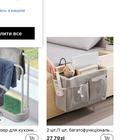
есь з нашою
лити все
1 шт. Органайзер для кухонної раковини Caddy, підходить для зберігання губок, ганчірок, миючих засобів, щіток та інших предметів, кухонне зберігання та організація, полиця та тримач
2 шт./1 шт. багатофункціональна підвісна сумка для зберігання в гуртожитку, тканинний органайзер для телефону біля ліжка, приліжкове сховище для верхнього яруса ліжка, підвісна кошик для дрібниць студента та постільної білизни, приліжкова сумка для зберігання, товари для організації простору
27,79zł