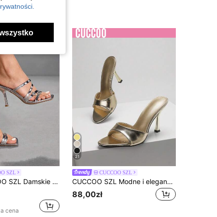
rywatności.
wszystko
21
O SZL
CUCCOO SZL
we, z noskiem w kształcie kwadratu, z wieloma paskami i zapięciem na sprzączkę, modne, wygodne i uniwersalne, seksowne, imprezowe sandały damskie, sandały damskie, buty damskie
CUCCOO SZL Modne i eleganckie sandały damskie na wysokim obcasie, idealne na lato i święta Bożego Narodzenia
88,00zł
za cena