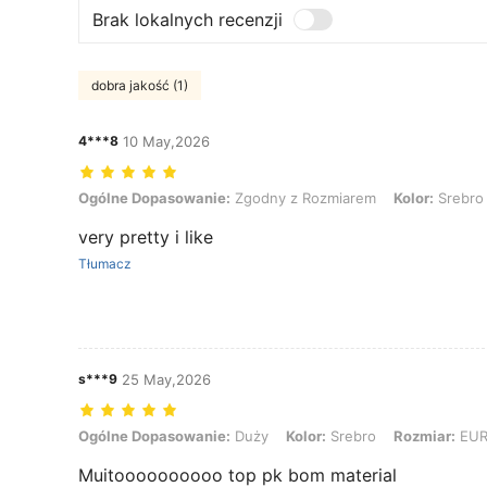
Brak lokalnych recenzji
dobra jakość (1)
4***8
10 May,2026
Ogólne Dopasowanie: Zgodny z Rozmiarem, Kolor: Srebro, Rozmia
Ogólne Dopasowanie:
Zgodny z Rozmiarem
Kolor:
Srebro
very pretty i like
Tłumacz
s***9
25 May,2026
Ogólne Dopasowanie: Duży, Kolor: Srebro, Rozmiar: EUR36
Ogólne Dopasowanie:
Duży
Kolor:
Srebro
Rozmiar:
EUR
Muitoooooooooo top pk bom material