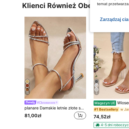
temat przetwarzan
Klienci Również Obejrzeli
Zarządzaj ci
15
5
Wiosenne/letnie modne eleganckie luksusowe seksowne minim
#Chromecore
Magazyn UE
planare Damskie letnie złote sandały na szpilce, z regulowanym paskiem wokół kostki i szpiczastym noskiem, eleganckie sandały w stylu boho na święta, imprezy, wesela i oficjalne okazje. Wygodna, stabilna, antypoślizgowa gumowa podeszwa, oddychająca podszewka, amortyzowana wkładka, pasujące do spodni i sukienek.
#1 Bestsellery
81,00zł
74,52zł
4-5 dni roboczyc