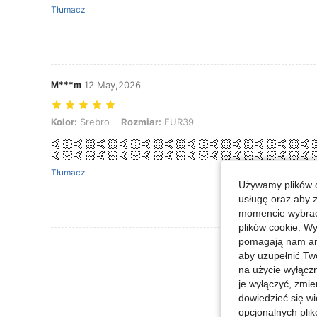
Tłumacz
M***m
12 May,2026
Kolor: Srebro, Rozmiar: EUR39
Kolor:
Srebro
Rozmiar:
EUR39
🤙🏻🤙🏻🤙🏻🤙🏻🤙🏻🤙🏻🤙🏻🤙🏻🤙🏻🤙🏻🤙🏻🤙
🤙🏻🤙🏻🤙🏻🤙🏻🤙🏻🤙🏻🤙🏻🤙🏻🤙🏻🤙🏻🤙🏻🤙
Tłumacz
Używamy plików c
usługę oraz aby 
momencie wybrać 
plików cookie. Wy
pomagają nam ana
Zobacz Więce
aby uzupełnić Tw
na użycie wyłączn
je wyłączyć, zmie
dowiedzieć się w
opcjonalnych plik