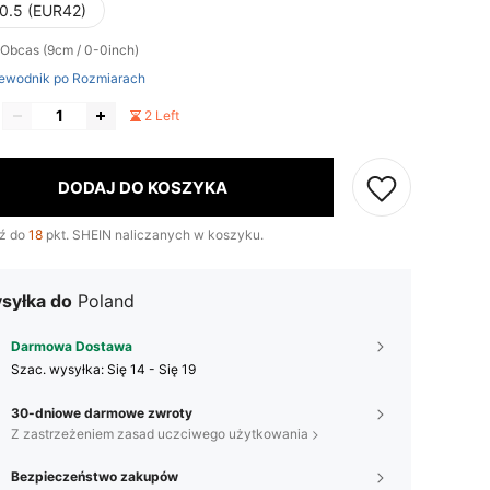
0.5 (EUR42)
Obcas (9cm / 0-0inch)
ewodnik po Rozmiarach
2 Left
DODAJ DO KOSZYKA
ź do
18
pkt. SHEIN naliczanych w koszyku.
syłka do
Poland
Darmowa Dostawa
Szac. wysyłka:
Się 14 - Się 19
30-dniowe darmowe zwroty
Z zastrzeżeniem zasad uczciwego użytkowania
Bezpieczeństwo zakupów