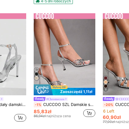
4-5 dni roboczych
8
Zaoszczędź 1,11zł
L
#Chromecore
CUCCO
CUCCOO SZL Sandały damskie na obcasie
CUCCOO SZL Damskie sandały na obcasie ze srebrnym paskiem wokół kostki i odkrytymi palcami, idealne na eleganckie przyjęcia i oficjalne okazje
CUCCOO SZL Srebrne lakierowane skórzane buty z
-1%
-20%
85,83zł
6 Left
86,94zł
najniższa cena
60,90zł
77,00zł
najniżs