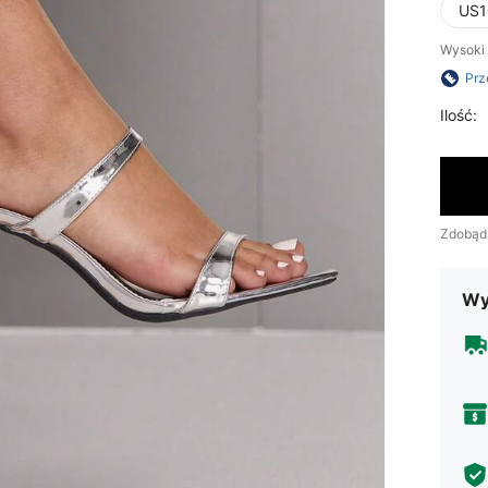
US1
Wysoki 
Prz
Ilość:
Zdobąd
Wy