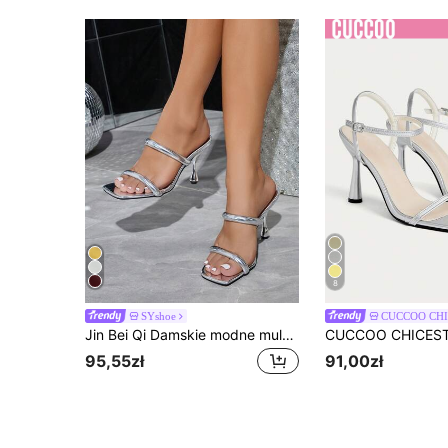
8
SYshoe
CUCCOO CH
Jin Bei Qi Damskie modne mule na wysokim obcasie z kwadratowym noskiem i paskiem, otwarte palce, lustrzane srebrne, eleganckie, seksowne, luksusowe sandały imprezowe na cienkim wysokim obcasie, odpowiednie na wyjścia, spotkania, podróże, wakacje i do noszenia na co dzień
95,55zł
91,00zł