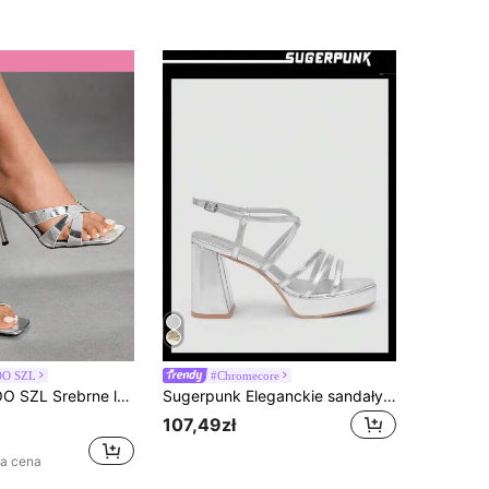
O SZL
#Chromecore
 kwadratowym noskiem i krzyżowym paskiem na szpilce, dojazdy do pracy, randki, imprezy, długie, damskie
Sugerpunk Eleganckie sandały damskie na wysokim obcasie, jednolity kolor, wodoodporna platforma w paski
107,49zł
za cena