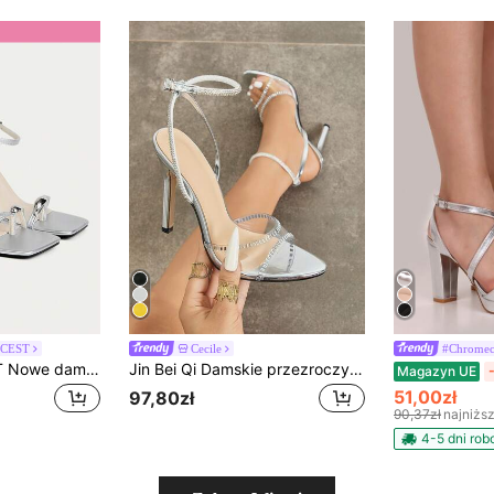
ICEST
Cecile
#Chromec
CUCCOO CHICEST Nowe damskie eleganckie sandały na cienkim wysokim obcasie do biura, srebrne, z metalową klamrą, cienkim paskiem i kwadratowym noskiem
Jin Bei Qi Damskie przezroczyste sandały na szpilce z cyrkoniami, z pojedynczym paskiem, krzyżowym zapięciem z tyłu i paskiem wokół kostki, odkryte palce, błyszczące srebrne szpilki na imprezy, odpowiednie na wieczorne wydarzenia, śluby, randki, spotkania towarzyskie i dojazd do pracy, rozmiar standardowy
Magazyn UE
51,00zł
97,80zł
90,37zł
najniżs
4-5 dni ro