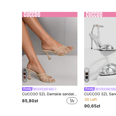
16
4
CUCCOO SZL
CUCCOO SZ
CUCCOO SZL Damskie sandały z siateczki, modne na lato, uniwersalne, na wysokich obcasach, nowe, seksowne sandały na szpilce, buty wiosenne, na obcasie
30 Left
85,80zł
90,65zł