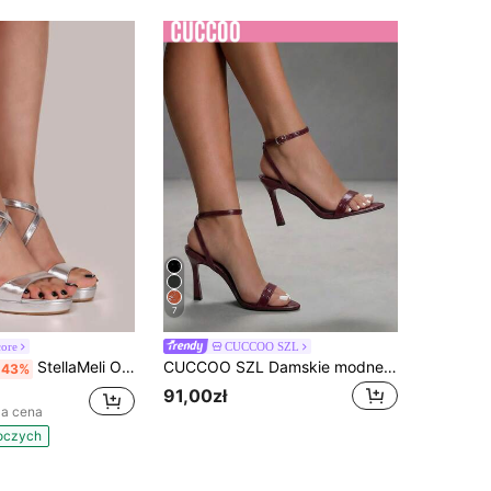
7
ore
CUCCOO SZL
StellaMeli OSZAŁAMIAJĄCE 10CM SANDAŁY NA WYSOKIM OBCASIE Z 2CM PLATFORMĄ Z SREBRZANYM PASEM Stylowe sandały Letnie sandały dla kobiet
CUCCOO SZL Damskie modne sandały na wysokim obcasie w wzór krokodyla, buty na lato i wiosnę, na Spring Break, Wielkanoc i bal maturalny
-43%
91,00zł
za cena
boczych