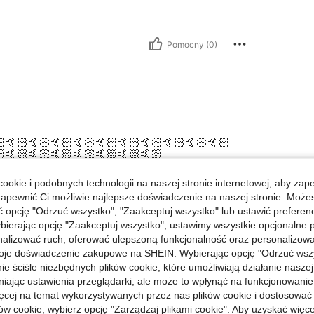
Pomocny (0)
🤙🏻🤙🏻🤙🏻🤙🏻🤙🏻🤙🏻🤙🏻🤙🏻🤙🏻🤙🏻
🤙🏻🤙🏻🤙🏻🤙🏻🤙🏻🤙🏻🤙🏻
ookie i podobnych technologii na naszej stronie internetowej, aby zap
zapewnić Ci możliwie najlepsze doświadczenie na naszej stronie. Moż
Pomocny (0)
opcję "Odrzuć wszystko", "Zaakceptuj wszystko" lub ustawić preferen
bierając opcję "Zaakceptuj wszystko", ustawimy wszystkie opcjonalne pl
lizować ruch, oferować ulepszoną funkcjonalność oraz personalizować 
j Opinii
oje doświadczenie zakupowe na SHEIN. Wybierając opcję "Odrzuć wszy
ie ściśle niezbędnych plików cookie, które umożliwiają działanie nasze
niając ustawienia przeglądarki, ale może to wpłynąć na funkcjonowanie
ięcej na temat wykorzystywanych przez nas plików cookie i dostosować
ów cookie, wybierz opcję "Zarządzaj plikami cookie". Aby uzyskać więce