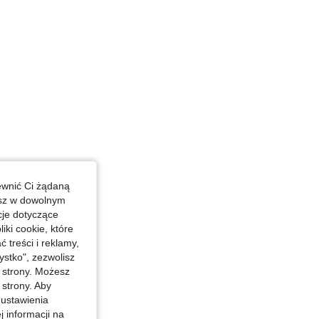
ewnić Ci żądaną
esz w dowolnym
cje dotyczące
iki cookie, które
treści i reklamy,
stko", zezwolisz
j strony. Możesz
 strony. Aby
 ustawienia
j informacji na