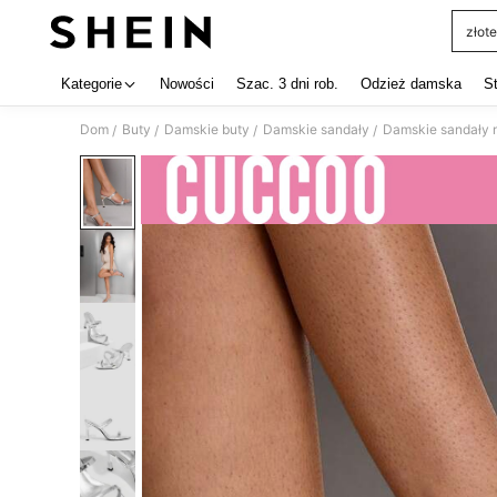
złote
Use up 
Kategorie
Nowości
Szac. 3 dni rob.
Odzież damska
S
Dom
Buty
Damskie buty
Damskie sandały
Damskie sandały 
/
/
/
/