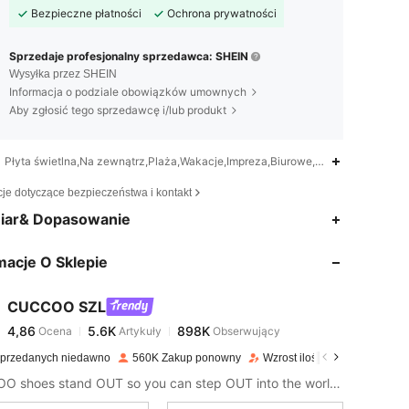
Bezpieczne płatności
Ochrona prywatności
Sprzedaje profesjonalny sprzedawca: SHEIN
Wysyłka przez SHEIN
Informacja o podziale obowiązków umownych
Aby zgłosić tego sprzedawcę i/lub produkt
Płyta świetlna,Na zewnątrz,Plaża,Wakacje,Impreza,Biurowe,Dom,Ślub,Ramad
cje dotyczące bezpieczeństwa i kontakt
4,86
5.6K
898K
iar& Dopasowanie
macje O Sklepie
4,86
5.6K
898K
CUCCOO SZL
4,86
5.6K
898K
Ocena
Artykuły
Obserwujący
o***1
zapłacono
1 dzień temu
przedanych niedawno
560K Zakup ponowny
Wzrost ilości obserwujących
4,86
5.6K
898K
CUCCOO shoes stand OUT so you can step OUT into the world as the baddie that you are.