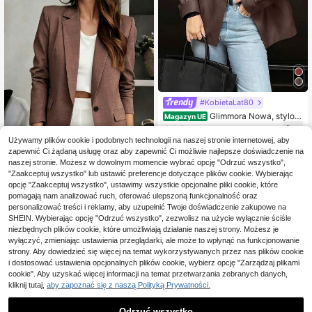
#KobietaLat80
Glimmora Nowa, stylow
Magazyn UE
a, luźna, skórzana marynarka w sty
143
,09zł
lu vintage dla kobiet
Używamy plików cookie i podobnych technologii na naszej stronie internetowej, aby
4-5 dni roboczych
zapewnić Ci żądaną usługę oraz aby zapewnić Ci możliwie najlepsze doświadczenie na
naszej stronie. Możesz w dowolnym momencie wybrać opcję "Odrzuć wszystko",
"Zaakceptuj wszystko" lub ustawić preferencje dotyczące plików cookie. Wybierając
11
opcję "Zaakceptuj wszystko", ustawimy wszystkie opcjonalne pliki cookie, które
pomagają nam analizować ruch, oferować ulepszoną funkcjonalność oraz
Damska jednolita marynarka z dek
oltem w serek i długim rękawem, le
personalizować treści i reklamy, aby uzupełnić Twoje doświadczenie zakupowe na
110
,51zł
kka kurtka jednorzędowa w kolorz
SHEIN. Wybierając opcję "Odrzuć wszystko", zezwolisz na użycie wyłącznie ściśle
e brązowym
niezbędnych plików cookie, które umożliwiają działanie naszej strony. Możesz je
wyłączyć, zmieniając ustawienia przeglądarki, ale może to wpłynąć na funkcjonowanie
strony. Aby dowiedzieć się więcej na temat wykorzystywanych przez nas plików cookie
i dostosować ustawienia opcjonalnych plików cookie, wybierz opcję "Zarządzaj plikami
cookie". Aby uzyskać więcej informacji na temat przetwarzania zebranych danych,
kliknij tutaj,
aby zapoznać się z naszą Polityką Prywatności.
Odrzuć wszystko