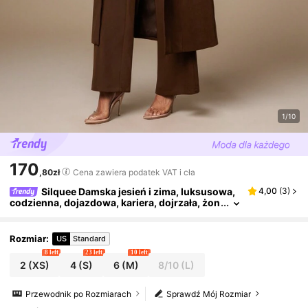
1/10
170
,80zł
Cena zawiera podatek VAT i cła
Silquee Damska jesień i zima, luksusowa,
4,00
(
3
)
codzienna, dojazdowa, kariera, dojrzała, żon
a mafii, długa, bardzo długa, brązowa, kawo
wa, czekoladowa, pasek w talii, długie rękawy, pr
zeciwzmarszczkowy, twill, brytyjski płaszcz ran
Rozmiar
:
US
Standard
dkowy dla dużej kobiety, Święto Dziękczynienia,
8 left
23 left
10 left
Boże Narodzenie, Sylwester
2
(XS)
4
(S)
6
(M)
8/10
(L)
Przewodnik po Rozmiarach
Sprawdź Mój Rozmiar