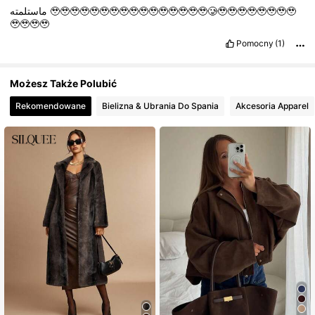
ماستلمته
🥹🥹🥹🥹🥹🥹🥹🥹🥹🥹🥹🥹🥹🥹🥹🥹🥲🥹🥹🥹🥹🥹🥹🥹🥹
🥹🥹🥹🥹
Pomocny
(1)
Możesz Także Polubić
Rekomendowane
Bielizna & Ubrania Do Spania
Akcesoria Apparel