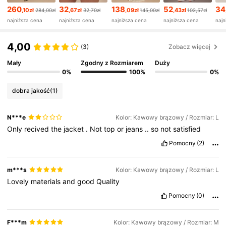
260
32
138
52
34
,10zł
,67zł
,09zł
,43zł
284,00zł
32,70zł
145,00zł
102,57zł
763K Obserwujący
4,81
najniższa cena
najniższa cena
najniższa cena
najniższa cena
najn
4,00
(3)
Zobacz więcej
763K Obserwujący
4,81
Mały
Zgodny z Rozmiarem
Duży
0%
100%
0%
763K Obserwujący
4,81
dobra jakość
(1)
763K Obserwujący
4,81
N***e
Kolor: Kawowy brązowy / Rozmiar: L
Only
recived
the
jacket
.
Not
top
or
jeans
..
so
not
satisfied
763K Obserwujący
Pomocny
(2)
4,81
m***s
Kolor: Kawowy brązowy / Rozmiar: L
763K Obserwujący
4,81
Lovely
materials
and
good
Quality
Pomocny
(0)
763K Obserwujący
4,81
F***m
Kolor: Kawowy brązowy / Rozmiar: M