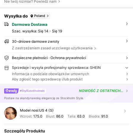
Nie twój rozmiar? Powiedz nam
Wysyłka do
Poland
Darmowa Dostawa
Szac. wysyłka:
Się 14 - Się 19
30-dniowe darmowe zwroty
Z zastrzeżeniem zasad uczciwego użytkowania
Bezpieczne płatności · Ochrona prywatności
Sprzedaje i wysyła profesjonalny sprzedawca: SHEIN
Informacja o podziale obowiązków umownych
Aby zgłosić tego sprzedawcę i/lub produkt
NOWOŚĆ
Z OSTATNICH 4 DNI
#StylSztokholmski
Postaw na skandynawską elegancję ze Stockholm Style.
Model nosi:
US 4 (S)
Wzrost:
175.0
Biust:
86.0
Talia:
63.0
Biodra:
91.0
Szczegóły Produktu