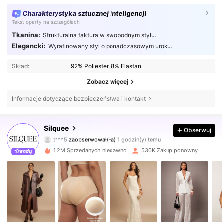
Charakterystyka sztucznej inteligencji
Tekst oparty na szczegółach
Tkanina:
Strukturalna faktura w swobodnym stylu.
Elegancki:
Wyrafinowany styl o ponadczasowym uroku.
Skład:
92% Poliester, 8% Elastan
Zobacz więcej
Informacje dotyczące bezpieczeństwa i kontakt
763K Obserwujący
4,81
Silquee
Obserwuj
t***5
zaobserwował(-a)
1 godzin(y) temu
r***t
przegląda
763K Obserwujący
4,81
1.2M Sprzedanych niedawno
530K Zakup ponowny
763K Obserwujący
4,81
763K Obserwujący
4,81