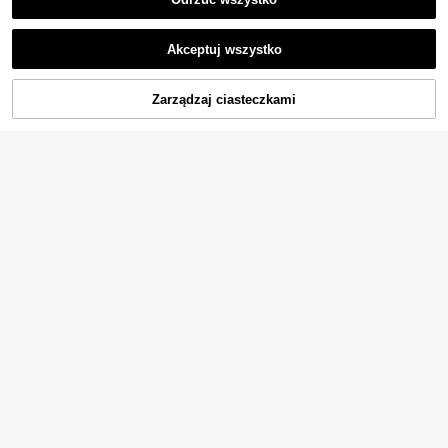
Akceptuj wszystko
DODAJ DO
Zarządzaj ciasteczkami
KUP TERAZ
KOSZYKA