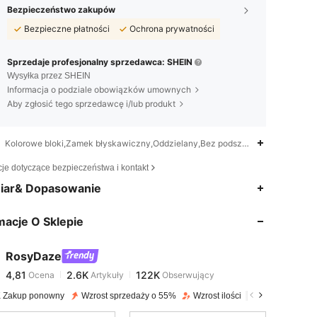
Bezpieczeństwo zakupów
Bezpieczne płatności
Ochrona prywatności
Sprzedaje profesjonalny sprzedawca: SHEIN
Wysyłka przez SHEIN
Informacja o podziale obowiązków umownych
Aby zgłosić tego sprzedawcę i/lub produkt
Kolorowe bloki,Zamek błyskawiczny,Oddzielany,Bez podszewki
cje dotyczące bezpieczeństwa i kontakt
4,81
2.6K
122K
iar& Dopasowanie
macje O Sklepie
4,81
2.6K
122K
RosyDaze
4,81
2.6K
122K
Ocena
Artykuły
Obserwujący
4***8
zapłacono
1 dzień temu
 Zakup ponowny
Wzrost sprzedaży o 55%
Wzrost ilości obserwujących o 
4,81
2.6K
122K