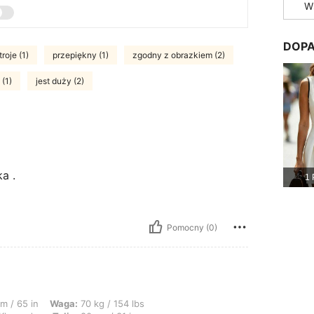
W
DOPA
roje (1)
przepiękny (1)
zgodny z obrazkiem (2)
(1)
jest duży (2)
a .
1 
Pomocny (0)
: 70 kg / 154 lbs, Biust: 95 cm / 37 in, Biodra: 90 cm / 35 in, Kształt ciała: Kle
m / 65 in
Waga:
70 kg / 154 lbs