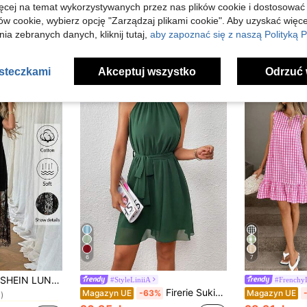
ięcej na temat wykorzystywanych przez nas plików cookie i dostosować
ów cookie, wybierz opcję "Zarządzaj plikami cookie". Aby uzyskać więce
ia zebranych danych, kliknij tutaj,
aby zapoznać się z naszą Polityką P
asteczkami
Akceptuj wszystko
Odrzuć 
6
7
w Sheer Romantyczne sukienki maxi
SHEIN LUNE Damska elegancka czarna letnia długa sukienka bez rękawów z koronkowymi wstawkami, casualowa, gładka, miękka, wakacyjna
#StyleLiniiA
#Frenchy
)
Firerie Sukienka z wiązaniem na szyi
Magazyn UE
-63%
Magazyn UE
w Sheer Romantyczne sukienki maxi
w Sheer Romantyczne sukienki maxi