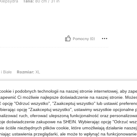
Klepsydra
Talia:
80 cm / 31 in
Pomocny (0)
Rozmiar: XL
i Białe
Rozmiar:
XL
gant. Nice fabric.
ookie i podobnych technologii na naszej stronie internetowej, aby zap
zapewnić Ci możliwie najlepsze doświadczenie na naszej stronie. Moż
opcję "Odrzuć wszystko", "Zaakceptuj wszystko" lub ustawić preferen
Pomocny (0)
bierając opcję "Zaakceptuj wszystko", ustawimy wszystkie opcjonalne pl
lizować ruch, oferować ulepszoną funkcjonalność oraz personalizować 
j Opinii
oje doświadczenie zakupowe na SHEIN. Wybierając opcję "Odrzuć wszy
ie ściśle niezbędnych plików cookie, które umożliwiają działanie nasze
niając ustawienia przeglądarki, ale może to wpłynąć na funkcjonowanie