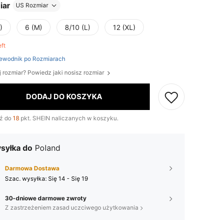
iar
US Rozmiar
)
6 (M)
8/10 (L)
12 (XL)
eft
ewodnik po Rozmiarach
j rozmiar? Powiedz jaki nosisz rozmiar
DODAJ DO KOSZYKA
ź do
18
pkt. SHEIN naliczanych w koszyku.
syłka do
Poland
Darmowa Dostawa
Szac. wysyłka:
Się 14 - Się 19
30-dniowe darmowe zwroty
Z zastrzeżeniem zasad uczciwego użytkowania