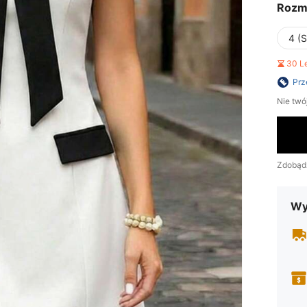
Rozm
4 (S
30 L
Prz
Nie twó
Zdobąd
Wy