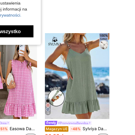
 ustawienia
j informacji na
rywatności.
wszystko
26
Dress
#PrzewiewnaBawełna
Easowa Damska letnia boho styl dwukolorowa kratka gingham okrągły dekolt bez rękawów linia A sukienka świąteczna, sukienka wakacyjna, niezbędna sukienka letnia do noszenia na zewnątrz i na co dzień 4 lipca stroje damskie stroje nauczycielskie boho odzież damska
Sylviya Damska plisowana sukienka mini na wakacje w jednolitym kolorze z koralikami
-51%
Magazyn UE
-48%