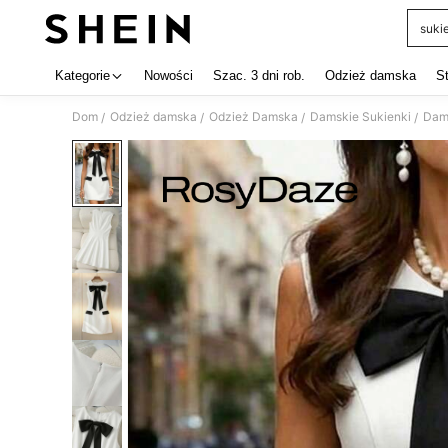
suki
Use up 
Kategorie
Nowości
Szac. 3 dni rob.
Odzież damska
S
Dom
Odzież damska
Odzież Damska
Damskie Sukienki
Dams
/
/
/
/