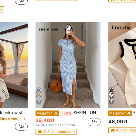
h
14
7
Plameo damska sukienka w stylu Gentle, z dekoltem halter, w grochy, z szyfonu / vintage, młodzieńcza, z wcięciem w talii, wyszczuplająca, z odkrytymi plecami, seksowna, o kroju A / plażowa, elegancka
SHEIN LUNE Sukienka midi w stylu vintage z kolorowymi blokami, w paski i marynistycznym nadrukiem, elegancka, z wysokim rozcięciem i bez rękawów, dopasowana sukienka damska o swobodnym kroju z dzianiny, strój urodzinowy dla kobiet, zestaw fitness dla kobiet, sukienka dla gości weselnych, strój biurowy dla kobiet
Franclia Elega
Magazyn UE
-52%
Magazyn UE
w Rośliny Krótkie sukienki damskie
29,40zł
48,00zł
62,00zł
najniższa cena
4-5 dni ro
4-5 dni roboczych