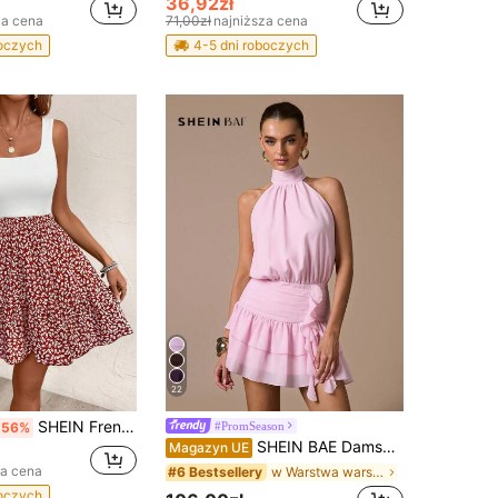
36,92zł
za cena
71,00zł
najniższa cena
boczych
4-5 dni roboczych
22
SHEIN Frenchy Letnia damska sukienka w kwiatowy wzór, bez rękawów, podkreślająca talię Bridgerton
#PromSeason
-56%
SHEIN BAE Damska mini sukienka letnia w kolorze jasnoróżowym, bez rękawów, z falbaną na dole, gładka, elegancka, formalna, na przyjęcie, słodka i urocza, dopasowana, na randkę, dla druhny, na urodziny i podwieczorek
Magazyn UE
za cena
w Warstwa warstwowa Sukienki damskie
#6 Bestsellery
boczych