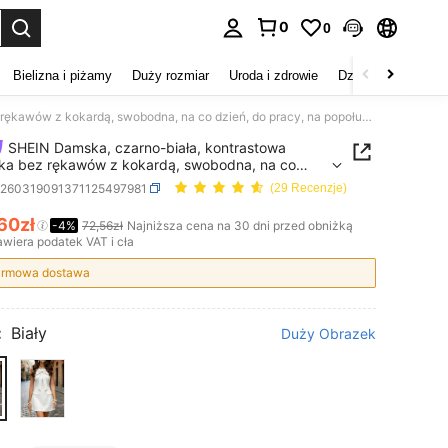
0
0
duj. Press Enter to select.
Bielizna i piżamy
Duży rozmiar
Uroda i zdrowie
Dzieci
Buty
D
SHEIN Damska, czarno-biała, kontrastowa sukienka bez rękawów z kokardą, swobodna, na co dzień, do pracy, na popołudniową herbatę, do biura
SHEIN Damska, czarno-biała, kontrastowa
ka bez rękawów z kokardą, swobodna, na co
 do pracy, na popołudniową herbatę, do biura
z260319091371125497981
(29 Recenzje)
,60zł
-4%
72,56zł
Najniższa cena na 30 dni przed obniżką
ICE AND AVAILABILITY
wiera podatek VAT i cła
rmowa dostawa
:
Biały
Duży Obrazek