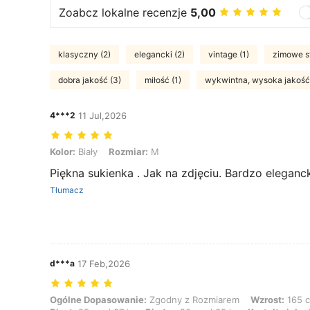
Zoabcz lokalne recenzje
5,00
klasyczny (2)
elegancki (2)
vintage (1)
zimowe st
dobra jakość (3)
miłość (1)
wykwintna, wysoka jakość 
4***2
11 Jul,2026
Kolor: Biały, Rozmiar: M
Kolor:
Biały
Rozmiar:
M
Piękna sukienka . Jak na zdjęciu. Bardzo eleganck
Tłumacz
d***a
17 Feb,2026
Ogólne Dopasowanie: Zgodny z Rozmiarem, Wzrost: 165 cm / 65 in, Waga
Ogólne Dopasowanie:
Zgodny z Rozmiarem
Wzrost:
165 c