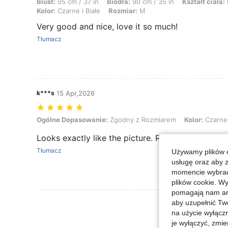
Biust:
95 cm / 37 in
Biodra:
90 cm / 35 in
Kształt ciała:
Kolor:
Czarne i Białe
Rozmiar:
M
Very good and nice, love it so much!
Tłumacz
k***s
15 Apr,2026
Ogólne Dopasowanie: Zgodny z Rozmiarem, Kolor: Czarne i Białe, 
Ogólne Dopasowanie:
Zgodny z Rozmiarem
Kolor:
Czarne 
Looks exactly like the picture. Really cute and ele
Tłumacz
Używamy plików c
usługę oraz aby 
momencie wybrać 
plików cookie. Wy
pomagają nam ana
Zobacz Więce
aby uzupełnić Tw
na użycie wyłączn
je wyłączyć, zmie