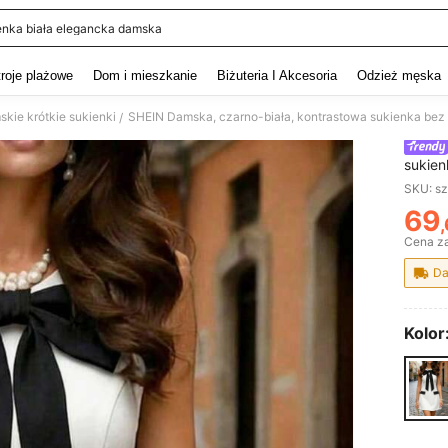
enka biała elegancka damska
and down arrow keys to navigate search Ostatnie wyszukiwanie and szukaj i znaj
troje plażowe
Dom i mieszkanie
Biżuteria I Akcesoria
Odzież męska
kie krótkie sukienki
/
sukien
dzień,
SKU: s
69
PR
Cena za
Da
Kolor