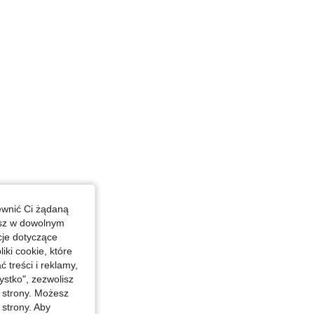
ewnić Ci żądaną
esz w dowolnym
cje dotyczące
iki cookie, które
treści i reklamy,
stko", zezwolisz
j strony. Możesz
 strony. Aby