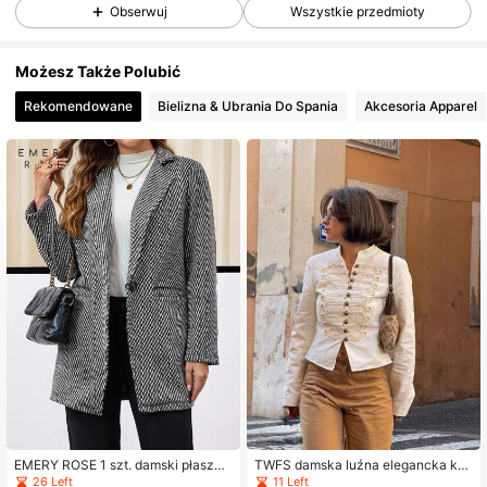
Obserwuj
Wszystkie przedmioty
1M Obserwujący
4,85
Możesz Także Polubić
Rekomendowane
Bielizna & Ubrania Do Spania
Akcesoria Apparel
1M Obserwujący
4,85
1M Obserwujący
4,85
1M Obserwujący
4,85
1M Obserwujący
4,85
1M Obserwujący
4,85
EMERY ROSE 1 szt. damski płaszcz
TWFS damska luźna elegancka kur
1M Obserwujący
4,85
jednorzędowy z kołnierzem z klapa
tka/płaszcz z długim rękawem, biał
26 Left
11 Left