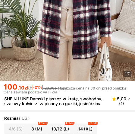
1/7
100
,10zł
-21%
128,00zł
Najniższa cena na 30 dni przed obniżką
Cena zawiera podatek VAT i cła
SHEIN LUNE Damski płaszcz w kratę, swobodny,
5,00
szalowy kołnierz, zapinany na guziki, jesień/zima
(4)
Rozmiar
US
17 left
17 left
22 left
4/6
(S)
8
(M)
10/12
(L)
14
(XL)