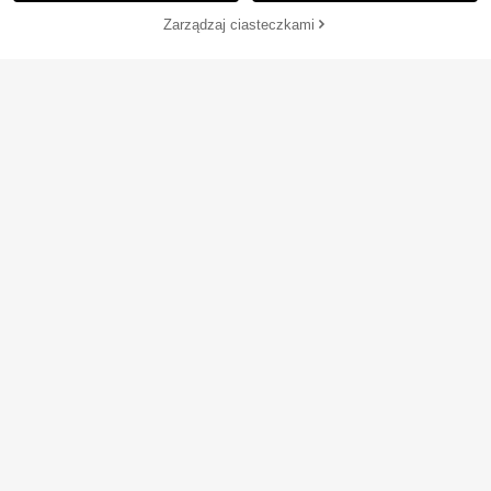
Zarządzaj ciasteczkami
KUP TERAZ
DODAJ DO KOSZYKA