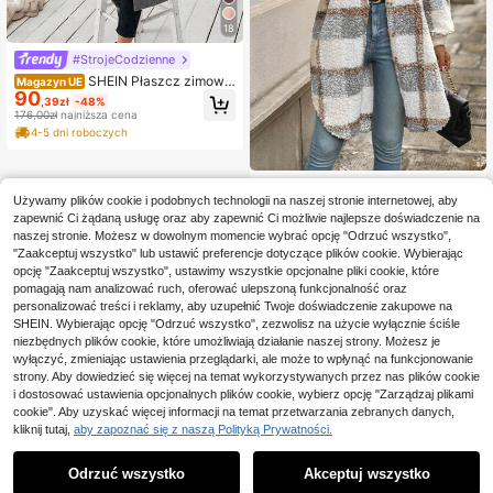
18
#StrojeCodzienne
SHEIN Płaszcz zimowy,
Magazyn UE
90
modny i wszechstronny, z kołnierz
,39zł
-48%
em karbowanym i paskiem, jesienn
176,00zł
najniższa cena
o-zimowy, na uniwersytet, jesienna
4-5 dni roboczych
odzież damska
SHEIN Kurtka w kratę
Magazyn UE
Używamy plików cookie i podobnych technologii na naszej stronie internetowej, aby
19 Left
zapewnić Ci żądaną usługę oraz aby zapewnić Ci możliwie najlepsze doświadczenie na
137
,70zł
naszej stronie. Możesz w dowolnym momencie wybrać opcję "Odrzuć wszystko",
138,00zł
najniższa cena
"Zaakceptuj wszystko" lub ustawić preferencje dotyczące plików cookie. Wybierając
4-5 dni roboczych
opcję "Zaakceptuj wszystko", ustawimy wszystkie opcjonalne pliki cookie, które
pomagają nam analizować ruch, oferować ulepszoną funkcjonalność oraz
personalizować treści i reklamy, aby uzupełnić Twoje doświadczenie zakupowe na
SHEIN. Wybierając opcję "Odrzuć wszystko", zezwolisz na użycie wyłącznie ściśle
niezbędnych plików cookie, które umożliwiają działanie naszej strony. Możesz je
wyłączyć, zmieniając ustawienia przeglądarki, ale może to wpłynąć na funkcjonowanie
strony. Aby dowiedzieć się więcej na temat wykorzystywanych przez nas plików cookie
i dostosować ustawienia opcjonalnych plików cookie, wybierz opcję "Zarządzaj plikami
cookie". Aby uzyskać więcej informacji na temat przetwarzania zebranych danych,
kliknij tutaj,
aby zapoznać się z naszą Polityką Prywatności.
Odrzuć wszystko
Akceptuj wszystko