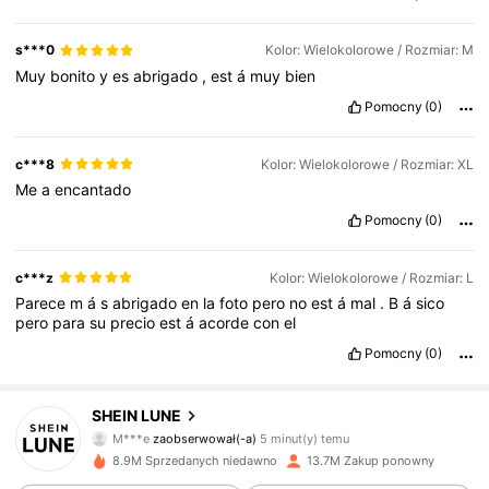
s***0
Kolor: Wielokolorowe / Rozmiar: M
Muy
bonito
y
es
abrigado
,
est
á
muy
bien
Pomocny
(0)
c***8
Kolor: Wielokolorowe / Rozmiar: XL
Me
a
encantado
Pomocny
(0)
c***z
Kolor: Wielokolorowe / Rozmiar: L
Parece
m
á
s
abrigado
en
la
foto
pero
no
est
á
mal
.
B
á
sico
pero
para
su
precio
est
á
acorde
con
el
Pomocny
(0)
1M Obserwujący
4,85
SHEIN LUNE
n***3
przegląda
1M Obserwujący
4,85
8.9M Sprzedanych niedawno
13.7M Zakup ponowny