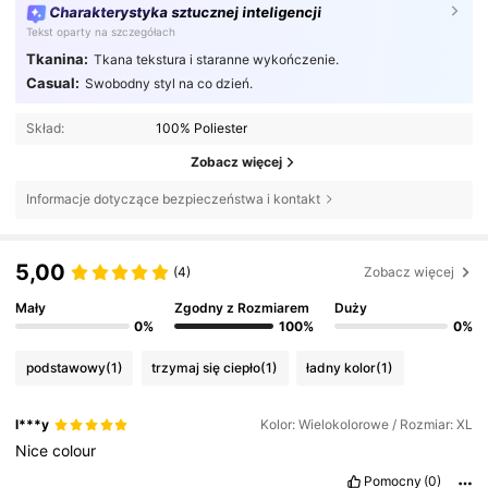
Charakterystyka sztucznej inteligencji
Tekst oparty na szczegółach
Tkanina:
Tkana tekstura i staranne wykończenie.
Casual:
Swobodny styl na co dzień.
Skład:
100% Poliester
Zobacz więcej
Informacje dotyczące bezpieczeństwa i kontakt
5,00
(4)
Zobacz więcej
Mały
Zgodny z Rozmiarem
Duży
0%
100%
0%
podstawowy
(1)
trzymaj się ciepło
(1)
ładny kolor
(1)
l***y
Kolor: Wielokolorowe / Rozmiar: XL
Nice
colour
Pomocny
(0)