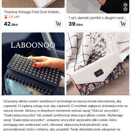
Tkanina Vintage Fold Over Kobiety
Moda Nowoczesny Biznes Smukły
24 Left
1 szt. damski portfel z długim nadru
Przenośny Uniwersalny Duża Poje
kiem kwiatowym z PU, modny, uni
42
39
mność Karta Kredytowa Zamek Do
,59zł
,54zł
wersalny, składany na 3 części, du
wód osobisty Przechowywanie got
ża pojemność, wiele przegródek na
ówki Biznesowy Swobodny Idealny
karty, zapinana na zamek błyskawi
Szkoła College Praca Biznes Dojaz
czny, supercienka przenośna toreb
dy Dzień Nauczyciela Powrót do S
ka z klamrą retro, prezent świątecz
zkoły Wakacje Biuro Rocznica Para
ny dla kobiet, portfel mini, portfel, dł
Na Prezent Urodzinowy Dama Kobi
ugi portfel
ety Kobiety Pracownicy umysłowi T
orba Studenta College Artykuły Szk
olne Do Szkoły Pokój w Akademiku
i Powrót do Szkoły Hibiskus Dla Ko
biet Portfel Portfel Długi Portfel
Używamy plików cookie i podobnych technologii na naszej stronie internetowej, aby
zapewnić Ci żądaną usługę oraz aby zapewnić Ci możliwie najlepsze doświadczenie na
naszej stronie. Możesz w dowolnym momencie wybrać opcję "Odrzuć wszystko",
"Zaakceptuj wszystko" lub ustawić preferencje dotyczące plików cookie. Wybierając
Modny, długi portfel z ozdobnymi ni
Koreański styl Ditsy Floral & Diamo
opcję "Zaakceptuj wszystko", ustawimy wszystkie opcjonalne pliki cookie, które
tami, trójskładany, uniwersalny do c
nd Pattern Colorblock kopertówka
(1000+)
12 Left
pomagają nam analizować ruch, oferować ulepszoną funkcjonalność oraz
odziennego użytku
portfel artykuły szkolne prezenty dl
personalizować treści i reklamy, aby uzupełnić Twoje doświadczenie zakupowe na