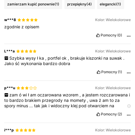
zamierzam kupić ponownie
(1)
przepiękny
(4)
elegancki
(1)
w***8
Kolor: Wielokolorowe
zgodnie
z
opisem
Pomocny
(0)
L***a
Kolor: Wielokolorowe
Szybka
wysy
ł
ka
,
portfel
ok
,
brakuje
kiszonki
na
suwak
.
Jako
ść
wykonania
bardzo
dobra
Pomocny
(1)
p***u
Kolor: Wielokolorowe
zam
ó
wi
ł
am
oczarowana
wzorem
,
a
jestem
rozczarowana
i
to
bardzo
brakiem
przegrody
na
momety
,
uwa
ż
am
to
za
spory
minus
...
tak
jak
i
widoczny
klej
pod
otwarciem
na
brazowej
kieszonce
Pomocny
(2)
i***p
Kolor: Wielokolorowe