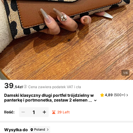
1/6
39
,54zł
Cena zawiera podatek VAT i cła
Damski klasyczny długi portfel trójdzielny w
4,89
(
500+
)
panterkę i portmonetka, zestaw 2 elemen
tów, przenośny i uniwersalny, idealny pre
zent urodzinowy dla dziewcząt i pracujących
Ilość:
29 Left
kobiet
Wysyłka do
Poland