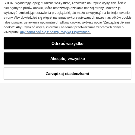
34
49
a nauczycieli powrót do szkoły dla
,65zł
,46zł
SHEIN. Wybierając opcję "Odrzuć wszystko", zezwolisz na użycie wyłącznie ściśle
kobiet portfel portmonetka portfel dł
niezbędnych plików cookie, które umożliwiają działanie naszej strony. Możesz je
ugi portfel
wyłączyć, zmieniając ustawienia przeglądarki, ale może to wpłynąć na funkcjonowanie
strony. Aby dowiedzieć się więcej na temat wykorzystywanych przez nas plików cookie
i dostosować ustawienia opcjonalnych plików cookie, wybierz opcję "Zarządzaj plikami
cookie". Aby uzyskać więcej informacji na temat przetwarzania zebranych danych,
kliknij tutaj,
aby zapoznać się z naszą Polityką Prywatności.
Odrzuć wszystko
Akceptuj wszystko
Zarządzaj ciasteczkami
DODAJ DO KOSZYKA
5
Zaoszczędź 0,01zł
Krokodyl Tłoczony Składany Lekki
Stylowa damska torebka vintage z
Nowoczesny Biznesowy Karta Kre
dużym okienkiem na dowód osobist
9 Left
25
,62zł
25,63zł
najniższa cena
dytowa Dowód Osobisty Slot na Go
y i wieloma przegródkami na karty,
46
tówkę Biznesowy Swobodny Dzień
czarna, PU, prezent, prezent dla ko
,00zł
Nauczyciela Prezenty dla Nauczyc
biet, portfel, portfel, długi portfel
ieli Praca Biznes Dojazd Podróż Wa
kacje Biuro Wakacje Na Prezent Dl
a Kobiet Pracowników Biurkowych
Portfel Portfele Prezent dla Nauczy