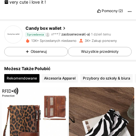
very
cute
i
love
it
!
Pomocny
(2)
3.2K Obserwujący
4,88
Candy box wallet
n***7
zaobserwował(-a)
1 dzień temu
Sprzedawca
3.2K Obserwujący
4,88
13K+ Sprzedanych niedawno
3K+ Zakup ponowny
Obserwuj
Wszystkie przedmioty
3.2K Obserwujący
4,88
Możesz Także Polubić
3.2K Obserwujący
4,88
Rekomendowane
Akcesoria Apparel
Przybory do szkoły & biura
3.2K Obserwujący
4,88
3.2K Obserwujący
4,88
3.2K Obserwujący
4,88
3.2K Obserwujący
4,88