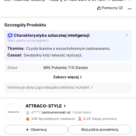
wr
ó
c
ę
po
inne
kolory
.
Plis
like
je
ś
li
pomog
ł
am
🥰
Pomocny
(2)
Szczegóły Produktu
Charakterystyka sztucznej inteligencji
Tekst oparty na szczegółach
Tkanina:
Czysta tkanina o wszechstronnym zastosowaniu.
Casual:
Swobodny krój i łatwość stylizacji.
Skład:
89% Poliamid, 11% Elastan
Zobacz więcej
Informacje dotyczące bezpieczeństwa i kontakt
699 Obserwujący
4,77
ATTRACO-STYLE
d***7
zaobserwował(-a)
1 dzień temu
s***6
przegląda
699 Obserwujący
4,77
54K Sprzedanych niedawno
8.2K Zakup ponowny
Obserwuj
Wszystkie przedmioty