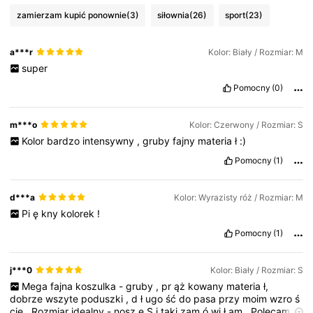
zamierzam kupić ponownie
(3)
siłownia
(26)
sport
(23)
a***r
Kolor: Biały / Rozmiar: M
super
Pomocny
(0)
m***o
Kolor: Czerwony / Rozmiar: S
Kolor
bardzo
intensywny
,
gruby
fajny
materia
ł
:)
Pomocny
(1)
d***a
Kolor: Wyrazisty róż / Rozmiar: M
Pi
ę
kny
kolorek
!
Pomocny
(1)
j***0
Kolor: Biały / Rozmiar: S
Mega
fajna
koszulka
-
gruby
,
pr
ąż
kowany
materia
ł,
dobrze
wszyte
poduszki
,
d
ł
ugo
ść
do
pasa
przy
moim
wzro
ś
cie
.
Rozmiar
idealny
-
nosz
ę
S
i
taki
zam
ó
wi
ł
am
.
Polecam
-
i