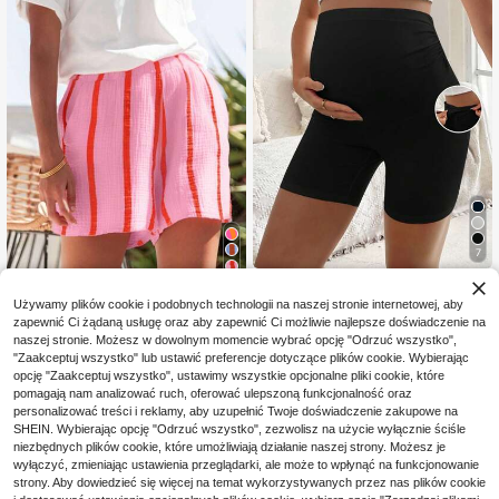
7
4
#StrojeCodzienne
Używamy plików cookie i podobnych technologii na naszej stronie internetowej, aby
SHEIN Kobiety w ciąży,
Magazyn UE
Damskie letnie codzien
Magazyn UE
45
swobodne legginsy, marszczone sz
zapewnić Ci żądaną usługę oraz aby zapewnić Ci możliwie najlepsze doświadczenie na
49
ne szorty w paski, różowe
,54zł
-1%
,50zł
-1%
orty, szorty motocyklowe
naszej stronie. Możesz w dowolnym momencie wybrać opcję "Odrzuć wszystko",
46,00zł
najniższa cena
50,00zł
najniższa cena
"Zaakceptuj wszystko" lub ustawić preferencje dotyczące plików cookie. Wybierając
4-5 dni roboczych
4-5 dni roboczych
opcję "Zaakceptuj wszystko", ustawimy wszystkie opcjonalne pliki cookie, które
pomagają nam analizować ruch, oferować ulepszoną funkcjonalność oraz
personalizować treści i reklamy, aby uzupełnić Twoje doświadczenie zakupowe na
SHEIN. Wybierając opcję "Odrzuć wszystko", zezwolisz na użycie wyłącznie ściśle
niezbędnych plików cookie, które umożliwiają działanie naszej strony. Możesz je
wyłączyć, zmieniając ustawienia przeglądarki, ale może to wpłynąć na funkcjonowanie
strony. Aby dowiedzieć się więcej na temat wykorzystywanych przez nas plików cookie