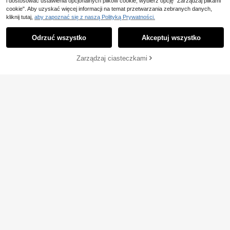
i dostosować ustawienia opcjonalnych plików cookie, wybierz opcję "Zarządzaj plikami
cookie". Aby uzyskać więcej informacji na temat przetwarzania zebranych danych,
kliknij tutaj,
aby zapoznać się z naszą Polityką Prywatności.
Odrzuć wszystko
Akceptuj wszystko
Zarządzaj ciasteczkami
DODAJ DO KOSZYKA