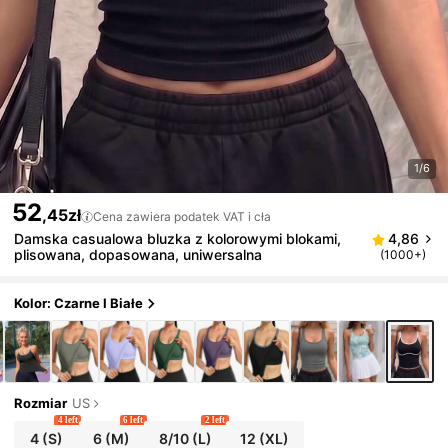
1/6
52
,45zł
Cena zawiera podatek VAT i cła
Damska casualowa bluzka z kolorowymi blokami,
4,86
plisowana, dopasowana, uniwersalna
(1000+)
Kolor: Czarne I Białe
Rozmiar
US
4 left
6 left
2 left
4
(S)
6
(M)
8/10
(L)
12
(XL)