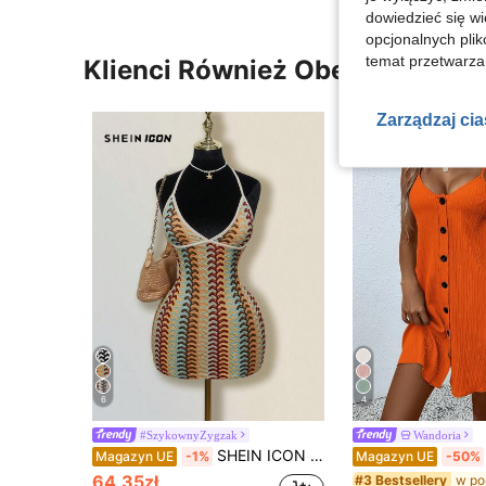
dowiedzieć się w
opcjonalnych plik
temat przetwarzan
Klienci Również Obejrzeli
Zarządzaj ci
6
4
#SzykownyZygzak
Wandoria
SHEIN ICON Kolorowa damska sukienka plażowa typu żakard z dzianiny żakardowej w kontrastowym kolorze, z prążkowanym brzegiem i odkrytymi plecami oraz głębokim dekoltem w serek
Magazyn UE
-1%
Magazyn UE
-50%
64,35zł
#3 Bestsellery