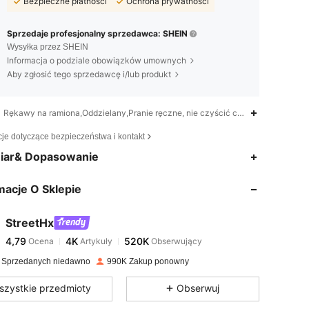
Bezpieczne płatności
Ochrona prywatności
Sprzedaje profesjonalny sprzedawca: SHEIN
Wysyłka przez SHEIN
Informacja o podziale obowiązków umownych
Aby zgłosić tego sprzedawcę i/lub produkt
Rękawy na ramiona,Oddzielany,Pranie ręczne, nie czyścić chemicznie
cje dotyczące bezpieczeństwa i kontakt
4,79
4K
520K
iar& Dopasowanie
macje O Sklepie
4,79
4K
520K
StreetHx
4,79
4K
520K
Ocena
Artykuły
Obserwujący
N***a
zapłacono
1 dzień temu
 Sprzedanych niedawno
990K Zakup ponowny
4,79
4K
520K
szystkie przedmioty
Obserwuj