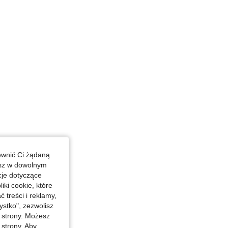
ewnić Ci żądaną
esz w dowolnym
cje dotyczące
iki cookie, które
treści i reklamy,
stko", zezwolisz
j strony. Możesz
 strony. Aby