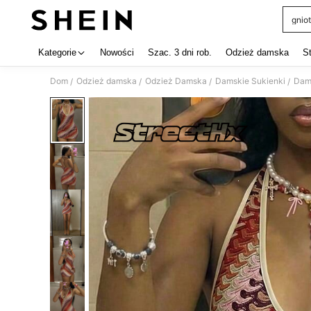
gniot
Use up 
Kategorie
Nowości
Szac. 3 dni rob.
Odzież damska
S
Dom
Odzież damska
Odzież Damska
Damskie Sukienki
Dams
/
/
/
/