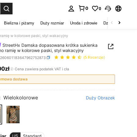
0
0
duj. Press Enter to select.
Bielizna i piżamy
Duży rozmiar
Uroda i zdrowie
Dzieci
Buty
D
amię w kolorowe paski, styl wakacyjny
StreetHx Damska dopasowana krótka sukienka
no ramię w kolorowe paski, styl wakacyjny
z260601183647962752873
(5 Recenzje)
00zł
ICE AND AVAILABILITY
Cena zawiera podatek VAT i cła
rmowa dostawa
:
Wielokolorowe
Duży Obrazek
iar
US
Standard