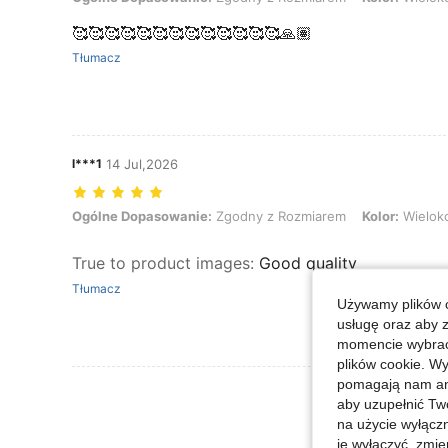
🥰🥰🥰🥰🥰🥰🥰🥰🥰🥰🥰🥰🥰🙏🏽
Tłumacz
l***1
14 Jul,2026
Ogólne Dopasowanie: Zgodny z Rozmiarem, Kolor: Wielokolorowe, 
Ogólne Dopasowanie:
Zgodny z Rozmiarem
Kolor:
Wielok
True to product images
:
Good quality
Tłumacz
Używamy plików c
usługę oraz aby 
momencie wybrać 
plików cookie. Wy
pomagają nam ana
Zobacz Więce
aby uzupełnić Tw
na użycie wyłączn
je wyłączyć, zmie