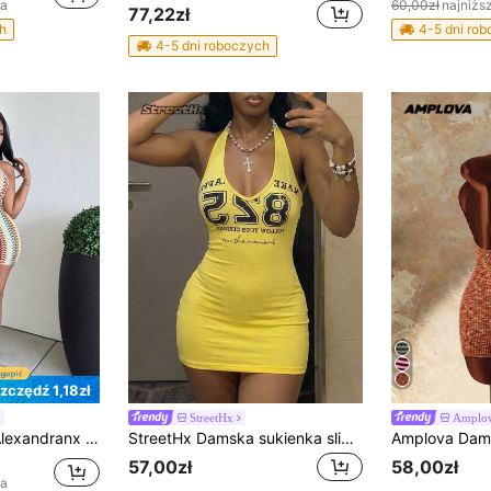
na
60,00zł
najniżs
77,22zł
h
4-5 dni ro
4-5 dni roboczych
zczędź 1,18zł
StreetHx
Amplo
owa damska sukienka plażowa mini z dzianiny żakardowej w kontrastowym kolorze, z prążkowanym brzegiem i odkrytymi plecami, z głębokim dekoltem w serek, w stylu boho, na imprezę
StreetHx Damska sukienka slip na ramiączkach spaghetti z dekoltem w serek i niskim wycięciem, żółta, z angielskim nadrukiem distressed, dopasowana do figury z podkreśloną talią, styl streetwear, seksowny punk rock, na wiosnę/lato, idealna na festiwale muzyczne i wakacje
57,00zł
58,00zł
na