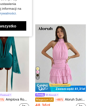
 ustawienia
j informacji na
rywatności.
wszystko
6
Zaoszczędź 41,31zł
Festiwal
Aloruh
Amplova Romantyczna, wakacyjna sukienka mini w ziemistym odcieniu z głębokim dekoltem i drapowanym kołnierzem, rozkloszowanymi rękawami i dopasowaną spódnicą
Aloruh Sukienka mini z marszczeniami w talii i falbanką na dole, wiązana z tyłu, na Walentynki
-1%
Magazyn UE
-46%
48,36zł