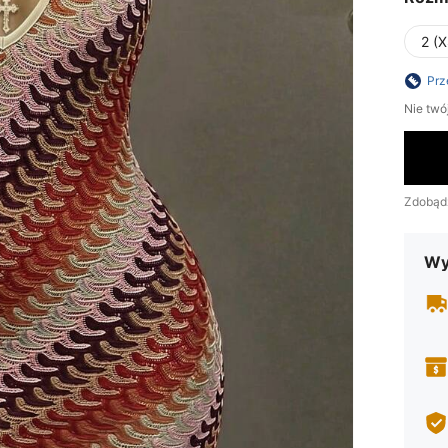
2 (X
Prz
Nie twó
Zdobąd
Wy