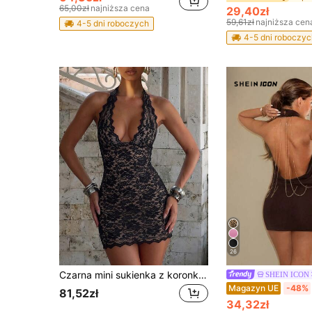
65,00zł
najniższa cena
29,40zł
59,61zł
najniższa cen
4-5 dni roboczych
4-5 dni roboczyc
26
Czarna mini sukienka z koronki z falistym brzegiem, strój na wieczorne wyjście lub randkę walentynkową tego lata, czarna koronkowa sukienka na wakacje i imprezę
SHEIN ICON
Magazyn UE
-48%
81,52zł
34,32zł