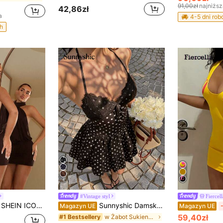
91,00zł
najniżs
42,86zł
a
4-5 dni ro
h
4
#Vintage styl
Fiercell
SHEIN ICON Sukienka mini z wysokim dekoltem i odkrytymi plecami, marszczona, dopasowana
Sunnyshic Damska czarna mini sukienka w groszki, letnia, z koronkowym patchworkiem, dekoltem w serek, odkrytymi plecami, wiązaniem w talii, podwójnym falbanowym brzegiem, elegancka, vintage, swobodna, wakacyjna, plażowa, słodka, romantyczna, uniwersalna
Magazyn UE
Magazyn UE
59,40zł
w Żabot Sukienki damskie
#1 Bestsellery