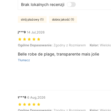
Brak lokalnych recenzji
strój plażowy (1)
dobra jakość (1)
j***9
14 Jul,2026
Ogólne Dopasowanie: Zgodny z Rozmiarem, Kolor: Wielokolorowe, 
Ogólne Dopasowanie:
Zgodny z Rozmiarem
Kolor:
Wielok
Belle robe de plage, transparente mais jolie
Tłumacz
t***8
6 Aug,2026
Ogólne Dopasowanie: Zgodny z Rozmiarem, Kolor: Wielokolorowe, 
Ogólne Dopasowanie:
Zgodny z Rozmiarem
Kolor:
Wielok