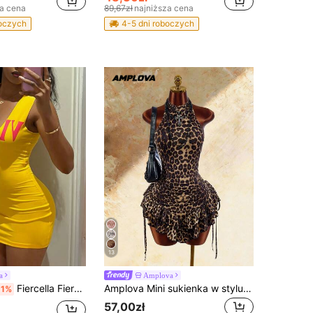
za cena
89,67zł
najniższa cena
boczych
4-5 dni roboczych
13
a
Amplova
Fiercella Fiercella Żółta, damska, letnia mini sukienka z dekoltem w kształcie litery U, styl uliczny HypeZone-D, swobodny, punkrockowy, seksowny, dopasowany, bez rękawów, z przodu ozdobny nadruk graficzny
Amplova Mini sukienka w stylu boho z wysokim dekoltem, asymetrycznym falbanowym dołem i podkreśloną talią
-1%
57,00zł