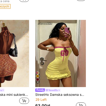
za cena
boczych
4
va
StreetHx
Amplova Damska mini sukienka z dekoltem halter, kolorowa, bez rękawów, awangardowa, seksowna, z odkrytymi plecami, w kamuflaż, wiązana, o pluszowej strukturze
StreetHx Damska seksowna sukienka bez ramiączek z wiązaniem z przodu i nadrukiem cyfrowym
29 Left
63,00zł