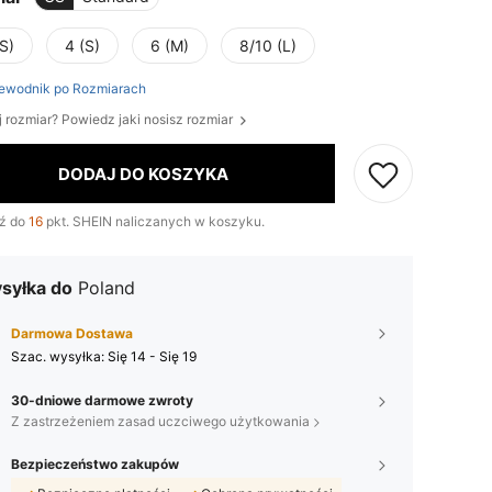
S)
4 (S)
6 (M)
8/10 (L)
ewodnik po Rozmiarach
j rozmiar? Powiedz jaki nosisz rozmiar
DODAJ DO KOSZYKA
ź do
16
pkt. SHEIN naliczanych w koszyku.
syłka do
Poland
Darmowa Dostawa
Szac. wysyłka:
Się 14 - Się 19
30-dniowe darmowe zwroty
Z zastrzeżeniem zasad uczciwego użytkowania
Bezpieczeństwo zakupów