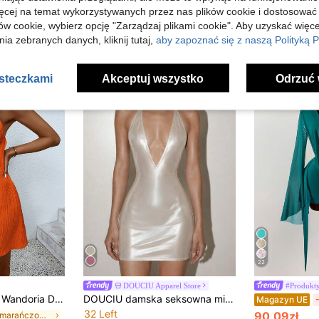
ięcej na temat wykorzystywanych przez nas plików cookie i dostosować
ów cookie, wybierz opcję "Zarządzaj plikami cookie". Aby uzyskać więce
ia zebranych danych, kliknij tutaj,
aby zapoznać się z naszą Polityką P
asteczkami
Akceptuj wszystko
Odrzuć 
22
DOUCIU Apparel Store
#Produkty
Wandoria Damski Codzienny Sukienka bez rękawów Z Jednorzędowy Dekoracyjny Paski
DOUCIU damska seksowna mini sukienka na ramiączkach z dekoltem halter, dzianinowa, bez rękawów, z odkrytymi plecami, idealna na lato i w stylu sukienki plażowej
Magazyn UE
32 Left
90,09zł
w pomarańczowy Damskie sukienki mini