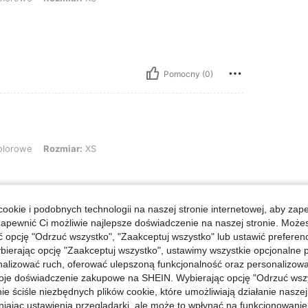
Pomocny (0)
Rozmiar: XS
olorowe
Rozmiar:
XS
ookie i podobnych technologii na naszej stronie internetowej, aby zap
zapewnić Ci możliwie najlepsze doświadczenie na naszej stronie. Moż
Pomocny (0)
opcję "Odrzuć wszystko", "Zaakceptuj wszystko" lub ustawić preferen
bierając opcję "Zaakceptuj wszystko", ustawimy wszystkie opcjonalne pl
lizować ruch, oferować ulepszoną funkcjonalność oraz personalizować 
j Opinii
oje doświadczenie zakupowe na SHEIN. Wybierając opcję "Odrzuć wszy
ie ściśle niezbędnych plików cookie, które umożliwiają działanie nasze
niając ustawienia przeglądarki, ale może to wpłynąć na funkcjonowanie