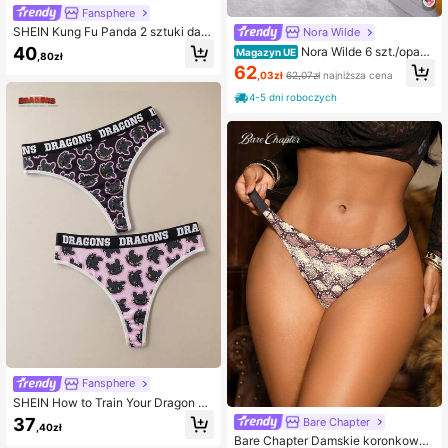
Fansphere
SHEIN Kung Fu Panda 2 sztuki dam
Nora Wilde
skich, uroczych, kreskówkowych,
40
Nora Wilde 6 szt./opako
Magazyn UE
,80zł
wygodnych majtek
wanie Eleganckie, jednokolorowe k
62
,03zł
62,07zł
najniższa cena
oronkowe majtki bikini dla kobiet
4-5 dni roboczych
Fansphere
SHEIN How to Train Your Dragon D
amskie wygodne, miękkie, urocze fi
37
Bare Chapter
,40zł
gi z taśmą w kreskówkowy wzór
Bare Chapter Damskie koronkowe f