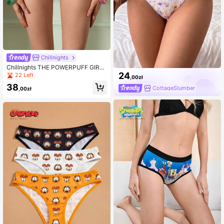
Chillnights
Chillnights THE POWERPUFF GIRL
S X SHEIN Damskie majtki casualo
24
22 Left
,00zł
we
38
CottageSlumber
,00zł