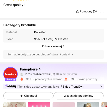
Great
quality
!
Pomocny
(0)
Szczegóły Produktu
Materiał:
Poliester
Skład:
95% Poliester, 5% Elastan
Zobacz więcej
Informacje dotyczące bezpieczeństwa i kontakt
1.1M Obserwujący
4,93
Fansphere
a***s
zaobserwował(-a)
10 minut(y) temu
d***1
przegląda
1.1M Obserwujący
4,93
999K+ Sprzedanych niedawno
999K+ Zakup ponowny
Ten sklep został wybrany jako
「Sklep Trendów」
1.1M Obserwujący
4,93
Obserwuj
Wszystkie przedmioty