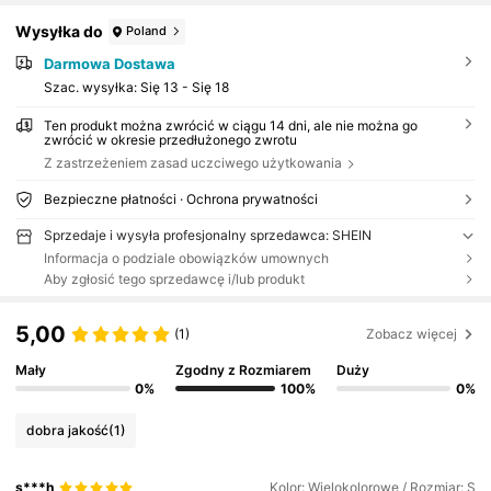
Wysyłka do
Poland
Darmowa Dostawa
Szac. wysyłka:
Się 13 - Się 18
Ten produkt można zwrócić w ciągu 14 dni, ale nie można go
zwrócić w okresie przedłużonego zwrotu
Z zastrzeżeniem zasad uczciwego użytkowania
Bezpieczne płatności · Ochrona prywatności
Sprzedaje i wysyła profesjonalny sprzedawca: SHEIN
Informacja o podziale obowiązków umownych
Aby zgłosić tego sprzedawcę i/lub produkt
5,00
(1)
Zobacz więcej
Mały
Zgodny z Rozmiarem
Duży
0%
100%
0%
dobra jakość
(1)
s***h
Kolor: Wielokolorowe / Rozmiar: S