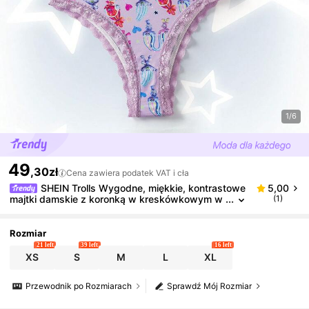
1/6
49
,30zł
Cena zawiera podatek VAT i cła
SHEIN Trolls Wygodne, miękkie, kontrastowe
5,00
majtki damskie z koronką w kreskówkowym w
(1)
zorze
Rozmiar
21 left
39 left
16 left
XS
S
M
L
XL
Przewodnik po Rozmiarach
Sprawdź Mój Rozmiar