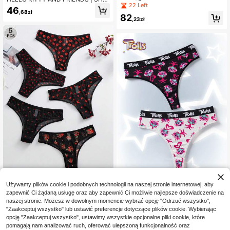
NDS | SHEIN 5 szt./opakowanie da
22 Left
N Damskie urocze stringi z kontrast
46
mskich trójkątnych majtek z nadruk
,68zł
owym wykończeniem i nadrukiem t
82
iem w kształcie kokardy, do codzie
,23zł
ekstowym w kształcie serca
nnego noszenia
5 szt./zestaw romantycznych, siate
Używamy plików cookie i podobnych technologii na naszej stronie internetowej, aby
czkowych majtek z motywem serc
Fansphere
11 Left
zapewnić Ci żądaną usługę oraz aby zapewnić Ci możliwie najlepsze doświadczenie na
a i kwiatów, seksownych i wygodn
SHEIN Trolls Damskie wygodne, mi
48
ych, uniwersalnych
naszej stronie. Możesz w dowolnym momencie wybrać opcję "Odrzuć wszystko",
,00zł
ękkie majtki z nadrukiem na całej p
39
"Zaakceptuj wszystko" lub ustawić preferencje dotyczące plików cookie. Wybierając
,95zł
owierzchni i taśmą z literami
opcję "Zaakceptuj wszystko", ustawimy wszystkie opcjonalne pliki cookie, które
pomagają nam analizować ruch, oferować ulepszoną funkcjonalność oraz