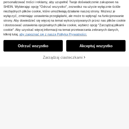
personalizować treści i reklamy, aby uzupełnić Twoje doświadczenie zakupowe na
SHEIN. Wybierając opcję "Odrzuć wszystko", zezwolisz na użycie wyłącznie ściśle
niezbędnych plików cookie, które umożliwiają działanie naszej strony. Możesz je
wyłączyć, zmieniając ustawienia przeglądarki, ale może to wpłynąć na funkcjonowanie
strony. Aby dowiedzieć się więcej na temat wykorzystywanych przez nas plików cookie
i dostosować ustawienia opcjonalnych plików cookie, wybierz opcję "Zarządzaj plikami
cookie". Aby uzyskać więcej informacji na temat przetwarzania zebranych danych,
kliknij tutaj,
aby zapoznać się z naszą Polityką Prywatności.
Odrzuć wszystko
Akceptuj wszystko
Zarządzaj ciasteczkami
DODAJ DO KOSZYKA