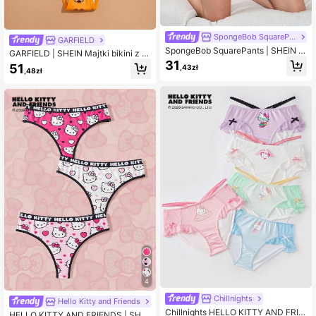
SpongeBob SquarePants
GARFIELD
SpongeBob SquarePants | SHEIN D
GARFIELD | SHEIN Majtki bikini z n
amskie trójkątne majtki z nadrukie
31
adrukiem kreskówkowym i niskim s
51
,43zł
m w kreskówkowym kolorze
,48zł
tanem
4
Chillnights
Hello Kitty and Friends
Chillnights HELLO KITTY AND FRIE
HELLO KITTY AND FRIENDS | SHEI