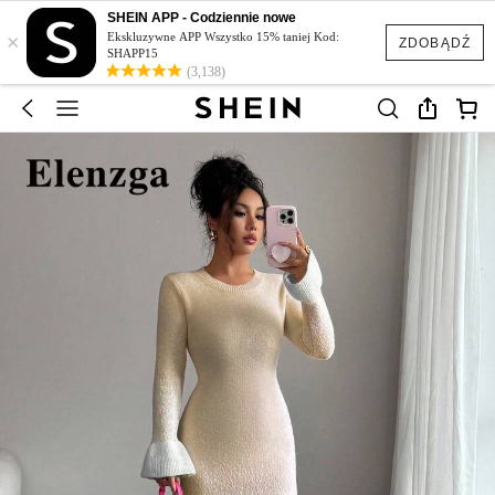
SHEIN APP - Codziennie nowe
×
Ekskluzywne APP Wszystko 15% taniej Kod:
ZDOBĄDŹ
SHAPP15
(3,138)