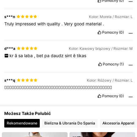
Pomocny
(0)
3M Obserwujący
4,77
s***n
Kolor: Morela / Rozmiar: L
Truly
impressed
with
quality
.
Very
good
material
.
Pomocny
(0)
3M Obserwujący
4,77
d***a
Kolor: Kawowy brązowy / Rozmiar: M
kr
ā
sa
laba
,
bet
pa
daudz
sint
ē
tikas
Pomocny
(1)
s***q
Kolor: Różowy / Rozmiar: L
👍🏻👍🏻👍🏻👍🏻👍🏻👍🏻👍🏻👍🏻👍🏻👍🏻👍🏻👍🏻👍🏻👍🏻👍🏻👍🏻👍🏻👍🏻👍🏻👍🏻👍🏻👍🏻
Pomocny
(0)
Możesz Także Polubić
Rekomendowane
Bielizna & Ubrania Do Spania
Akcesoria Apparel