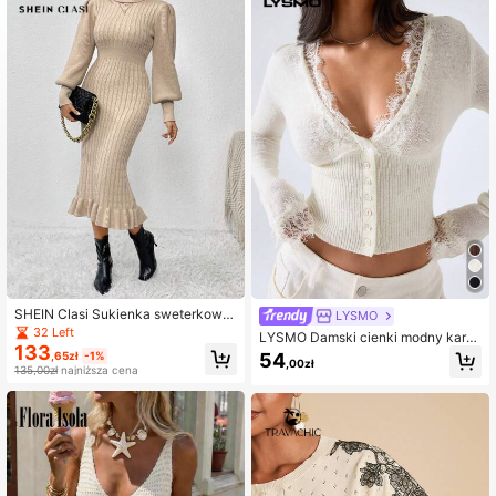
SHEIN Clasi Sukienka sweterkowa
LYSMO
z golfem i rękawami typu latarnia
32 Left
LYSMO Damski cienki modny kardi
133
gan z kontrastową koronką, długim
54
,65zł
-1%
,00zł
rękawem i pojedynczym rzędem gu
135,00zł
najniższa cena
zików