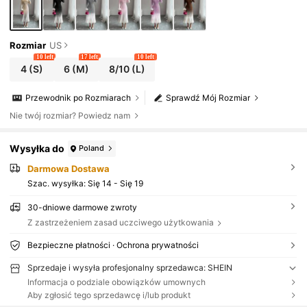
Rozmiar
US
10 left
17 left
10 left
4
(S)
6
(M)
8/10
(L)
Przewodnik po Rozmiarach
Sprawdź Mój Rozmiar
Nie twój rozmiar? Powiedz nam
Wysyłka do
Poland
Darmowa Dostawa
Szac. wysyłka:
Się 14 - Się 19
30-dniowe darmowe zwroty
Z zastrzeżeniem zasad uczciwego użytkowania
Bezpieczne płatności · Ochrona prywatności
Sprzedaje i wysyła profesjonalny sprzedawca: SHEIN
Informacja o podziale obowiązków umownych
Aby zgłosić tego sprzedawcę i/lub produkt