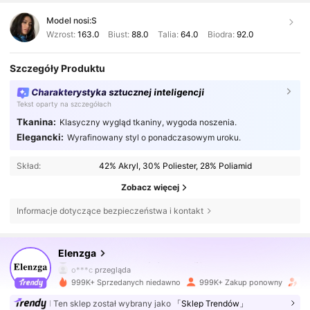
Model nosi:
S
Wzrost:
163.0
Biust:
88.0
Talia:
64.0
Biodra:
92.0
Szczegóły Produktu
Charakterystyka sztucznej inteligencji
Tekst oparty na szczegółach
Tkanina:
Klasyczny wygląd tkaniny, wygoda noszenia.
Elegancki:
Wyrafinowany styl o ponadczasowym uroku.
Skład:
42% Akryl, 30% Poliester, 28% Poliamid
Zobacz więcej
Informacje dotyczące bezpieczeństwa i kontakt
3M Obserwujący
4,77
Elenzga
o***c
przegląda
3M Obserwujący
4,77
999K+ Sprzedanych niedawno
999K+ Zakup ponowny
Wz
Ten sklep został wybrany jako
「Sklep Trendów」