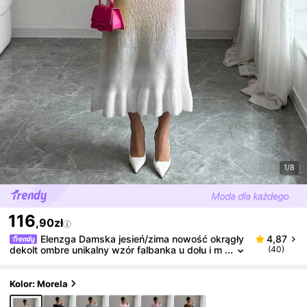
1/8
116
,90zł
Elenzga Damska jesień/zima nowość okrągły
4,87
dekolt ombre unikalny wzór falbanka u dołu i m
(40)
ankietów modna elegancka elegancka randka s
wobodna dopasowana sukienka sweterkowa midi
Kolor: Morela