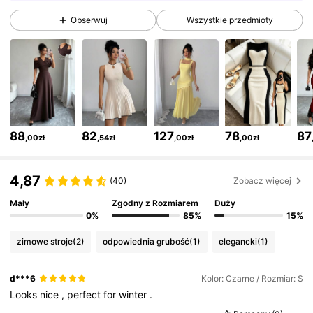
3M Obserwujący
4,77
Obserwuj
Wszystkie przedmioty
3M Obserwujący
4,77
3M Obserwujący
4,77
88
82
127
78
87
,00zł
,54zł
,00zł
,00zł
3M Obserwujący
4,77
4,87
(40)
Zobacz więcej
3M Obserwujący
4,77
Mały
Zgodny z Rozmiarem
Duży
0%
85%
15%
zimowe stroje
(2)
odpowiednia grubość
(1)
elegancki
(1)
3M Obserwujący
4,77
d***6
Kolor: Czarne / Rozmiar: S
Looks
nice
,
perfect
for
winter
.
3M Obserwujący
4,77