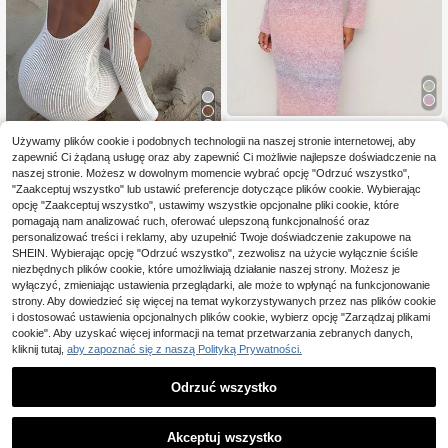
NÖISTA
9
Używamy plików cookie i podobnych technologii na naszej stronie internetowej, aby
Nöista Sukienka maxi z gradientow
zapewnić Ci żądaną usługę oraz aby zapewnić Ci możliwie najlepsze doświadczenie na
92
ym ombre, dopasowana, w odcienia
#ModneWycięcie
,40zł
-24%
naszej stronie. Możesz w dowolnym momencie wybrać opcję "Odrzuć wszystko",
ch różu i lawendy, z długimi rękawa
123,00zł
najniższa cena
Firerie Elegancka, seks
Magazyn UE
"Zaakceptuj wszystko" lub ustawić preferencje dotyczące plików cookie. Wybierając
mi, idealna na eleganckie wieczory
owna, minimalistyczna, modna suki
#1 Bestsellery
w Tkanina Sukienki swetrowe damskie
i oficjalne okazje.
opcję "Zaakceptuj wszystko", ustawimy wszystkie opcjonalne pliki cookie, które
enka sweterkowa damska w stylu b
27
pomagają nam analizować ruch, oferować ulepszoną funkcjonalność oraz
,93zł
-61%
ombshell, z odkrytymi plecami i dłu
71,99zł
najniższa cena
personalizować treści i reklamy, aby uzupełnić Twoje doświadczenie zakupowe na
gim rękawem, w kolorze białym, z d
4-5 dni roboczych
SHEIN. Wybierając opcję "Odrzuć wszystko", zezwolisz na użycie wyłącznie ściśle
zianiny mini, wiosna/lato
niezbędnych plików cookie, które umożliwiają działanie naszej strony. Możesz je
wyłączyć, zmieniając ustawienia przeglądarki, ale może to wpłynąć na funkcjonowanie
strony. Aby dowiedzieć się więcej na temat wykorzystywanych przez nas plików cookie
i dostosować ustawienia opcjonalnych plików cookie, wybierz opcję "Zarządzaj plikami
cookie". Aby uzyskać więcej informacji na temat przetwarzania zebranych danych,
kliknij tutaj,
aby zapoznać się z naszą Polityką Prywatności.
Odrzuć wszystko
Akceptuj wszystko