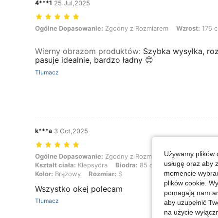
4***1
25 Jul,2025
Ogólne Dopasowanie: Zgodny z Rozmiarem, Wzrost: 175 cm / 69 in, 
Ogólne Dopasowanie:
Zgodny z Rozmiarem
Wzrost:
175 c
Wierny obrazom produktów
:
Szybka wysyłka, ro
pasuje idealnie, bardzo ładny 😊
Tłumacz
k***a
3 Oct,2025
Używamy plików c
Ogólne Dopasowanie: Zgodny z Rozmiarem, Wzrost: 167 cm / 66 in, Waga
Ogólne Dopasowanie:
Zgodny z Rozmiarem
Wzrost:
167 c
usługę oraz aby 
Kształt ciała:
Klepsydra
Biodra:
85 cm / 33 in
Biust:
85 
momencie wybrać 
Kolor:
Brązowy
Rozmiar:
S
plików cookie. Wy
Wszystko okej polecam
pomagają nam ana
Tłumacz
aby uzupełnić Tw
na użycie wyłączn