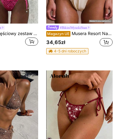
e
#BikiniWysokiStan
Costavie 2-częściowy zestaw strojów kąpielowych Swim Basics z błyszczącej teksturowanej tkaniny, z dekoracją z pereł, górą typu halter z trójkątnymi miseczkami i dołami wiązanymi po bokach, seksowny komplet bikini na wiosnę/lato na plażowe wakacje
Musera Resort Nakładane falbaniaste stringi bikini figi lato ibiza pasuje wakacje wakacje seksowny romantyczny strój kąpielowy na plażę elegancki ślubny western ślubny wieczór panieński ślub panieński wiosna
Magazyn UE
34,65zł
4-5 dni roboczych