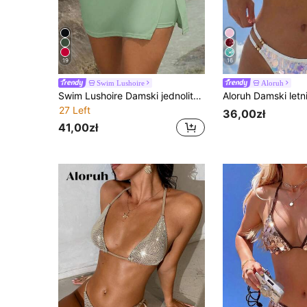
19
16
Swim Lushoire
Aloruh
Swim Lushoire Damski jednolity plażowy strój kąpielowy z rozcięciem z boku, elegancki fason spódnico-spodenek
27 Left
36,00zł
41,00zł