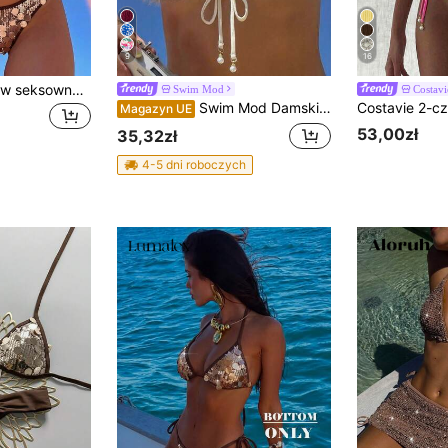
9
16
SHEIN 2 szt./zestaw seksowne bikini, biustonosz z dekoltem halter z cekinową teksturą i bikini z wiązaniem po bokach, zestaw bikini w stylu boho na wiosnę/lato na plażowe wakacje, bikini, zestaw bikini, strój kąpielowy, bikini, bikini z cekinami
Swim Mod
Costavi
Swim Mod Damski letni nowy strój kąpielowy na plażę, śliczny kwiatowy wiązany na ramiączkach, trójkątny top bikini, seksowny strój kąpielowy z odkrytymi plecami i siateczkową tkaniną
Magazyn UE
53,00zł
35,32zł
4-5 dni roboczych