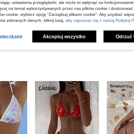
niając ustawienia przeglądarki, ale może to wpłynąć na funkcjonowanie
ięcej na temat wykorzystywanych przez nas plików cookie i dostosować
ów cookie, wybierz opcję "Zarządzaj plikami cookie". Aby uzyskać więce
Pomocny (1)
ia zebranych danych, kliknij tutaj,
aby zapoznać się z naszą Polityką P
j Opinii
asteczkami
Akceptuj wszystko
Odrzuć 