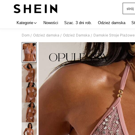
stró
Use up 
Kategorie
Nowości
Szac. 3 dni rob.
Odzież damska
S
Dom
Odzież damska
Odzież Damska
Damskie Stroje Plażowe
/
/
/