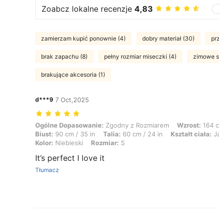
Zoabcz lokalne recenzje
4,83
zamierzam kupić ponownie (4)
dobry materiał (30)
pr
brak zapachu (8)
pełny rozmiar miseczki (4)
zimowe st
brakujące akcesoria (1)
d***9
7 Oct,2025
Ogólne Dopasowanie: Zgodny z Rozmiarem, Wzrost: 164 cm / 65 in, Waga:
Ogólne Dopasowanie:
Zgodny z Rozmiarem
Wzrost:
164 c
Biust:
90 cm / 35 in
Talia:
60 cm / 24 in
Kształt ciała:
Ja
Kolor:
Niebieski
Rozmiar:
S
It’s perfect I love it
Tłumacz