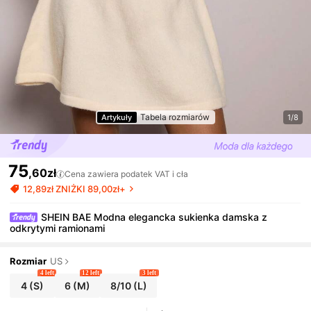
Tabela rozmiarów
Artykuły
1/8
75
,60zł
Cena zawiera podatek VAT i cła
12,89zł ZNIŻKI 89,00zł+
SHEIN BAE Modna elegancka sukienka damska z
odkrytymi ramionami
Rozmiar
US
4 left
12 left
3 left
4
(S)
6
(M)
8/10
(L)