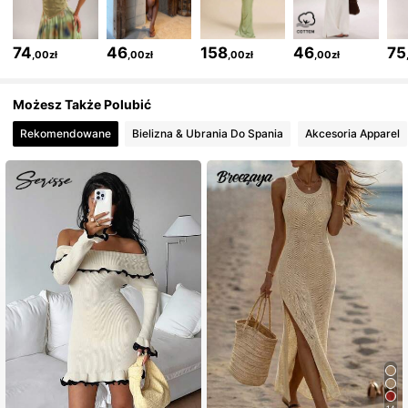
2.7M Obserwujący
4,83
74
46
158
46
75
,00zł
,00zł
,00zł
,00zł
2.7M Obserwujący
4,83
Możesz Także Polubić
Rekomendowane
Bielizna & Ubrania Do Spania
Akcesoria Apparel
2.7M Obserwujący
4,83
2.7M Obserwujący
4,83
2.7M Obserwujący
4,83
2.7M Obserwujący
4,83
2.7M Obserwujący
4,83