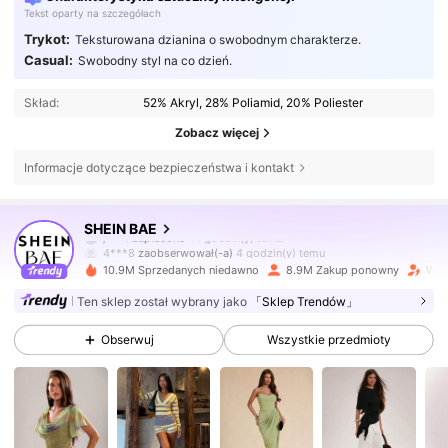
Tekst oparty na szczegółach
Trykot:
Teksturowana dzianina o swobodnym charakterze.
Casual:
Swobodny styl na co dzień.
Skład:
52% Akryl, 28% Poliamid, 20% Poliester
Zobacz więcej
Informacje dotyczące bezpieczeństwa i kontakt
2.7M Obserwujący
4,83
SHEIN BAE
4***8
zaobserwował(-a)
4 godzin(y) temu
10.9M Sprzedanych niedawno
8.9M Zakup ponowny
Wzro
2.7M Obserwujący
4,83
Ten sklep został wybrany jako
「Sklep Trendów」
Obserwuj
Wszystkie przedmioty
2.7M Obserwujący
4,83
2.7M Obserwujący
4,83