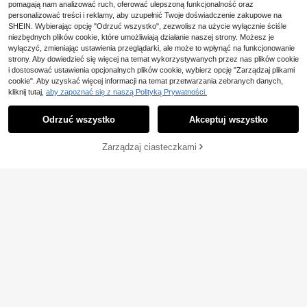
pomagają nam analizować ruch, oferować ulepszoną funkcjonalność oraz
personalizować treści i reklamy, aby uzupełnić Twoje doświadczenie zakupowe na
SHEIN. Wybierając opcję "Odrzuć wszystko", zezwolisz na użycie wyłącznie ściśle
niezbędnych plików cookie, które umożliwiają działanie naszej strony. Możesz je
wyłączyć, zmieniając ustawienia przeglądarki, ale może to wpłynąć na funkcjonowanie
strony. Aby dowiedzieć się więcej na temat wykorzystywanych przez nas plików cookie
i dostosować ustawienia opcjonalnych plików cookie, wybierz opcję "Zarządzaj plikami
cookie". Aby uzyskać więcej informacji na temat przetwarzania zebranych danych,
kliknij tutaj,
aby zapoznać się z naszą Polityką Prywatności.
Odrzuć wszystko
Akceptuj wszystko
Zarządzaj ciasteczkami
DODAJ DO KOSZYKA
12
ATUI Studio
4
ATUI Studio Modna, da
Magazyn UE
mska, dzianinowa sukienka w pask
#1 Bestsellery
w Dzianina Sukienki swetrowe damskie
Sweter pullover z okrągłym dekolte
i z dekoltem na ramiączkach, ideal
m, gładki, prążkowany, z asymetry
41
73
,65zł
-67%
na do dojazdów do pracy, letnia
,49zł
cznym dołem, casualowy, biały, jesi
129,00zł
najniższa cena
enny
4-5 dni roboczych