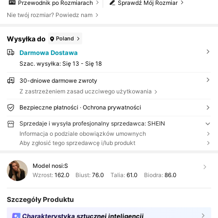
Przewodnik po Rozmiarach
Sprawdź Mój Rozmiar
Nie twój rozmiar? Powiedz nam
Wysyłka do
Poland
Darmowa Dostawa
Szac. wysyłka:
Się 13 - Się 18
30-dniowe darmowe zwroty
Z zastrzeżeniem zasad uczciwego użytkowania
Bezpieczne płatności · Ochrona prywatności
Sprzedaje i wysyła profesjonalny sprzedawca: SHEIN
Informacja o podziale obowiązków umownych
Aby zgłosić tego sprzedawcę i/lub produkt
Model nosi:
S
Wzrost:
162.0
Biust:
76.0
Talia:
61.0
Biodra:
86.0
Szczegóły Produktu
Charakterystyka sztucznej inteligencji