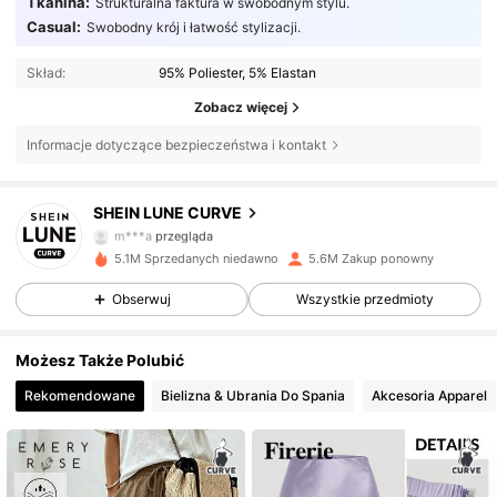
Tkanina:
Strukturalna faktura w swobodnym stylu.
Casual:
Swobodny krój i łatwość stylizacji.
Skład:
95% Poliester, 5% Elastan
Zobacz więcej
Informacje dotyczące bezpieczeństwa i kontakt
450K Obserwujący
4,84
SHEIN LUNE CURVE
m***a
przegląda
450K Obserwujący
4,84
5.1M Sprzedanych niedawno
5.6M Zakup ponowny
Obserwuj
Wszystkie przedmioty
450K Obserwujący
4,84
Możesz Także Polubić
Rekomendowane
Bielizna & Ubrania Do Spania
Akcesoria Apparel
450K Obserwujący
4,84
450K Obserwujący
4,84