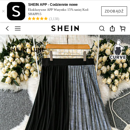
SHEIN APP - Codziennie nowe
×
Ekskluzywne APP Wszystko 15% taniej Kod:
ZDOBĄDŹ
SHAPP15
(3,138)