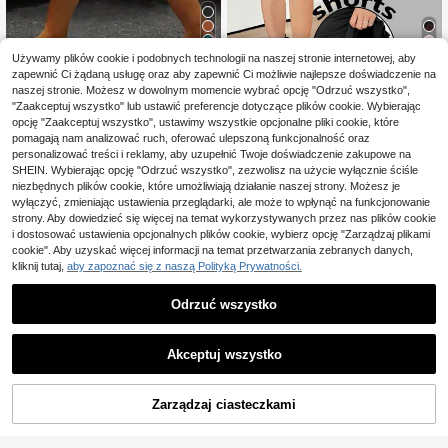
30
Używamy plików cookie i podobnych technologii na naszej stronie internetowej, aby
zapewnić Ci żądaną usługę oraz aby zapewnić Ci możliwie najlepsze doświadczenie na
SHEIN LUNE CURVE Kr
Magazyn UE
naszej stronie. Możesz w dowolnym momencie wybrać opcję "Odrzuć wszystko",
ótki top casualowy z bawełny w du
Zaoszczędź 63,24zł
#1 Bestsellery
w Niebieski Szorty w dużych rozmiarach
"Zaakceptuj wszystko" lub ustawić preferencje dotyczące plików cookie. Wybierając
żym rozmiarze, ze ściągaczem w p
65
SHEIN EZwear 2 sztuki/
asie i kieszeniami z tyłu, zdobiony
opcję "Zaakceptuj wszystko", ustawimy wszystkie opcjonalne pliki cookie, które
Magazyn UE
,00zł
60
zestaw plus size casual mini spódni
guzikami
pomagają nam analizować ruch, oferować ulepszoną funkcjonalność oraz
,76zł
-51%
4-5 dni roboczych
czka, wiosna/lato, klub, lotnisko, na
124,00zł
najniższa cena
personalizować treści i reklamy, aby uzupełnić Twoje doświadczenie zakupowe na
uczyciel, wakacje, plaża damskie s
4-5 dni roboczych
SHEIN. Wybierając opcję "Odrzuć wszystko", zezwolisz na użycie wyłącznie ściśle
pódniczki spódnice z falbankami mi
niezbędnych plików cookie, które umożliwiają działanie naszej strony. Możesz je
ni spódniczki warstwowe spódnicz
wyłączyć, zmieniając ustawienia przeglądarki, ale może to wpłynąć na funkcjonowanie
ki z falbankami
strony. Aby dowiedzieć się więcej na temat wykorzystywanych przez nas plików cookie
i dostosować ustawienia opcjonalnych plików cookie, wybierz opcję "Zarządzaj plikami
cookie". Aby uzyskać więcej informacji na temat przetwarzania zebranych danych,
kliknij tutaj,
aby zapoznać się z naszą Polityką Prywatności.
Odrzuć wszystko
Akceptuj wszystko
Zarządzaj ciasteczkami
DODAJ DO KOSZYKA
14
12