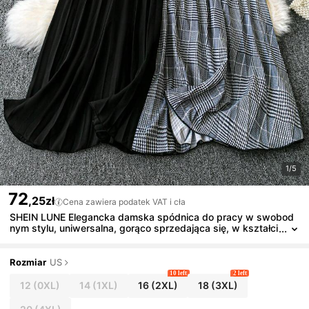
1/5
72
,25zł
Cena zawiera podatek VAT i cła
SHEIN LUNE Elegancka damska spódnica do pracy w swobod
nym stylu, uniwersalna, gorąco sprzedająca się, w kształci
e parasola, plisowana, 3D, w czarno-białym stylu, odpowie
dnia na wiosnę, lato, jesień i duże rozmiary
Rozmiar
US
10 left
2 left
12
(0XL)
14
(1XL)
16
(2XL)
18
(3XL)