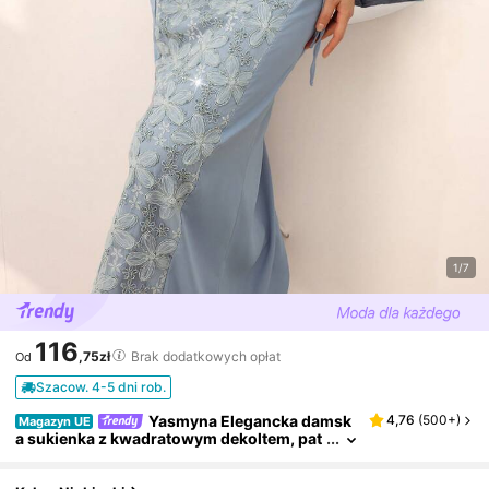
1/7
116
,75zł
Brak dodatkowych opłat
Od
Szacow. 4-5 dni rob.
Yasmyna Elegancka damsk
4,76
(
500+
)
Magazyn UE
a sukienka z kwadratowym dekoltem, pat
chworkowa, z haftem i wcięciem w talii, s
kromna sukienka na wiosnę/lato, jasnoniebie