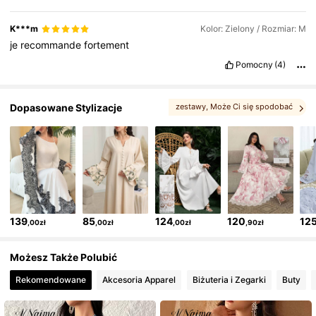
K***m
Kolor: Zielony / Rozmiar: M
je
recommande
fortement
Pomocny
(4)
Dopasowane Stylizacje
zestawy
, Może Ci się spodobać
139
85
124
120
12
,00zł
,00zł
,00zł
,90zł
Możesz Także Polubić
Rekomendowane
Akcesoria Apparel
Biżuteria i Zegarki
Buty