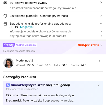
30-dniowe darmowe zwroty
Z zastrzeżeniem zasad uczciwego użytkowania
Bezpieczne płatności · Ochrona prywatności
Sprzedaje i wysyła profesjonalny sprzedawca:
SHEIN
Magazyn UE
Informacja o podziale obowiązków umownych
Aby zgłosić tego sprzedawcę i/lub produkt
GORĄCE
TOP 3
#Letnia Elegancja
Elegancja muśnięta słońcem
Model nosi:
S
Wzrost:
165.0
Biust:
86.0
Talia:
66.0
Biodra:
94.0
Szczegóły Produktu
Charakterystyka sztucznej inteligencji
Tekst oparty na szczegółach
Tkanina:
Strukturalna faktura w swobodnym stylu.
Elegancki:
Pełen wdzięku i dopracowany wygląd.