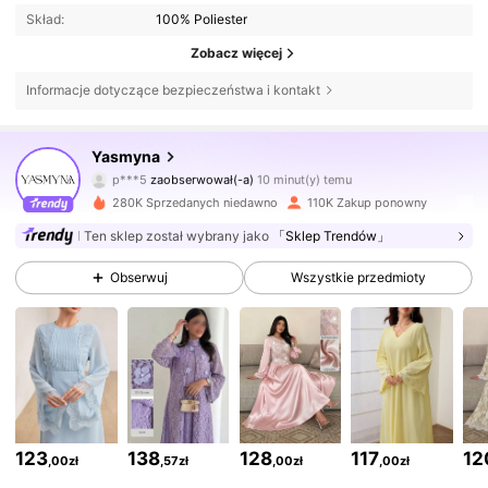
Skład:
100% Poliester
Zobacz więcej
Informacje dotyczące bezpieczeństwa i kontakt
133K Obserwujący
4,76
Yasmyna
p***5
zaobserwował(-a)
10 minut(y) temu
s***k
przegląda
133K Obserwujący
4,76
280K Sprzedanych niedawno
110K Zakup ponowny
Ten sklep został wybrany jako
「Sklep Trendów」
133K Obserwujący
4,76
Obserwuj
Wszystkie przedmioty
133K Obserwujący
4,76
133K Obserwujący
4,76
123
138
128
117
12
,00zł
,57zł
,00zł
,00zł