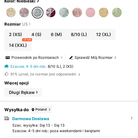
ska, elegancka
Kolor: Niebieski
Rozmiar
US
2
(XS)
4
(S)
6
(M)
8/10
(L)
12
(XL)
18 left
14
(XXL)
Przewodnik po Rozmiarach
Sprawdź Mój Rozmiar
Szacow. 4-5 dni rob.
:
8/10 (L), 2 (XS)
91%
uznał, że rozmiar jest odpowiedni
Więcej opcji
Długi Rękaw
Wysyłka do
Poland
Darmowa Dostawa
Szac. wysyłka:
Się 13 - Się 13
Szacow. 4-5 dni rob.: poza weekendami i świętami