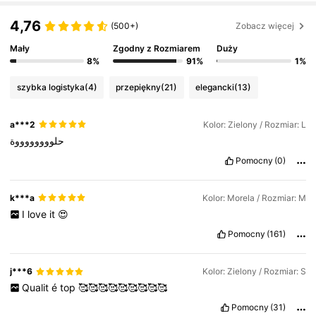
133K Obserwujący
4,76
4,76
(500+)
Zobacz więcej
Mały
Zgodny z Rozmiarem
Duży
133K Obserwujący
4,76
8%
91%
1%
szybka logistyka
(4)
przepiękny
(21)
elegancki
(13)
133K Obserwujący
4,76
a***2
Kolor: Zielony / Rozmiar: L
حلووووووووة
133K Obserwujący
4,76
Pomocny
(0)
133K Obserwujący
4,76
k***a
Kolor: Morela / Rozmiar: M
I
love
it
😍
Pomocny
(161)
133K Obserwujący
4,76
j***6
Kolor: Zielony / Rozmiar: S
Qualit
é
top
🥰🥰🥰🥰🥰🥰🥰🥰🥰
Pomocny
(31)