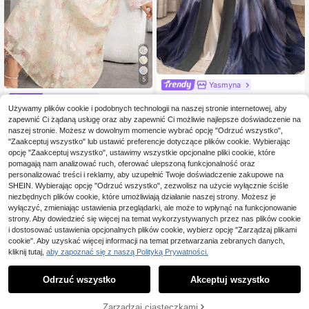
5
Yasmyna
Yasmyna Damska abaja z tkanego
Yasmyna
satynowego materiału z cyfrowym
Używamy plików cookie i podobnych technologii na naszej stronie internetowej, aby
123
Yasmyna Elegancka da
Magazyn UE
,00zł
nadrukiem pozycjonowanym, efekt
zapewnić Ci żądaną usługę oraz aby zapewnić Ci możliwie najlepsze doświadczenie na
mska sukienka z długim rękawem i
146
em burnout, długim rękawem, fason
,00zł
naszej stronie. Możesz w dowolnym momencie wybrać opcję "Odrzuć wszystko",
kwiatowym nadrukiem, rozkloszow
em A-line, elegancka, romantyczna
ana, z ozdobnym dekoltem
"Zaakceptuj wszystko" lub ustawić preferencje dotyczące plików cookie. Wybierając
4-5 dni roboczych
i skromna
opcję "Zaakceptuj wszystko", ustawimy wszystkie opcjonalne pliki cookie, które
pomagają nam analizować ruch, oferować ulepszoną funkcjonalność oraz
personalizować treści i reklamy, aby uzupełnić Twoje doświadczenie zakupowe na
SHEIN. Wybierając opcję "Odrzuć wszystko", zezwolisz na użycie wyłącznie ściśle
niezbędnych plików cookie, które umożliwiają działanie naszej strony. Możesz je
wyłączyć, zmieniając ustawienia przeglądarki, ale może to wpłynąć na funkcjonowanie
strony. Aby dowiedzieć się więcej na temat wykorzystywanych przez nas plików cookie
i dostosować ustawienia opcjonalnych plików cookie, wybierz opcję "Zarządzaj plikami
cookie". Aby uzyskać więcej informacji na temat przetwarzania zebranych danych,
kliknij tutaj,
aby zapoznać się z naszą Polityką Prywatności.
Odrzuć wszystko
Akceptuj wszystko
DODAJ DO
Zarządzaj ciasteczkami