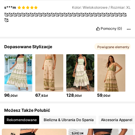
602K Obserwujący
4,79
s***m
Kolor: Wielokolorowe / Rozmiar: XL
🥰🥰🥰🥰🥰🥰🥰🥰🥰🥰🥰🥰🥰🥰🥰🥰🥰🥰🥰🥰🥰🥰🥰🥰🥰🥰🥰🥰🥰
🥰
602K Obserwujący
4,79
Pomocny
(0)
Dopasowane Stylizacje
Powiązane elementy
96
67
128
59
,00zł
,92zł
,00zł
,00zł
Możesz Także Polubić
Rekomendowane
Bielizna & Ubrania Do Spania
Akcesoria Apparel