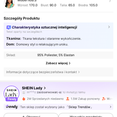
Model nosi:
S
Wzrost:
170.0
Biust:
90.0
Talia:
65.0
Biodra:
105.0
Szczegóły Produktu
Charakterystyka sztucznej inteligencji
Tekst oparty na szczegółach
Tkanina:
Tkana tekstura i staranne wykończenie.
Dom:
Domowy styl o relaksującym uroku.
Skład:
95% Poliester, 5% Elastan
Zobacz więcej
Informacje dotyczące bezpieczeństwa i kontakt
602K Obserwujący
4,79
SHEIN Lady
m***0
zaobserwował(-a)
10 minut(y) temu
u***3
przegląda
602K Obserwujący
4,79
2M Sprzedanych niedawno
1.5M Zakup ponowny
Wzrost 
Ten sklep został wybrany jako
「Sklep Trendów」
602K Obserwujący
4,79
Obserwuj
Wszystkie przedmioty