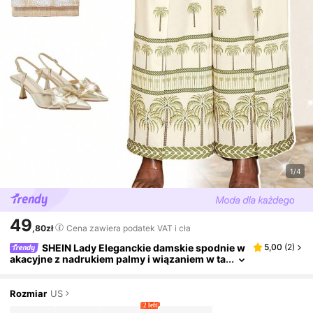
1/4
49
,80zł
Cena zawiera podatek VAT i cła
SHEIN Lady Eleganckie damskie spodnie w
5,00
(
2
)
akacyjne z nadrukiem palmy i wiązaniem w ta
lii i kieszeniami
Rozmiar
US
2 left