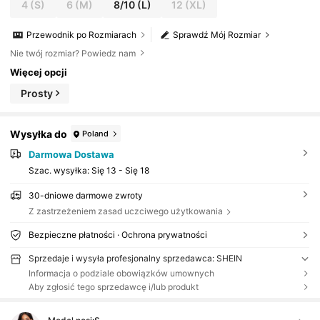
4
(S)
6
(M)
8/10
(L)
12
(XL)
Przewodnik po Rozmiarach
Sprawdź Mój Rozmiar
Nie twój rozmiar? Powiedz nam
Więcej opcji
Prosty
Wysyłka do
Poland
Darmowa Dostawa
Szac. wysyłka:
Się 13 - Się 18
30-dniowe darmowe zwroty
Z zastrzeżeniem zasad uczciwego użytkowania
Bezpieczne płatności · Ochrona prywatności
Sprzedaje i wysyła profesjonalny sprzedawca: SHEIN
Informacja o podziale obowiązków umownych
Aby zgłosić tego sprzedawcę i/lub produkt