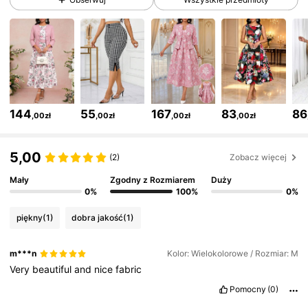
602K Obserwujący
4,79
602K Obserwujący
4,79
144
55
167
83
86
,00zł
,00zł
,00zł
,00zł
602K Obserwujący
4,79
5,00
(2)
Zobacz więcej
602K Obserwujący
4,79
Mały
Zgodny z Rozmiarem
Duży
0%
100%
0%
piękny
(1)
dobra jakość
(1)
602K Obserwujący
4,79
m***n
Kolor: Wielokolorowe / Rozmiar: M
Very
beautiful
and
nice
fabric
602K Obserwujący
4,79
Pomocny
(0)