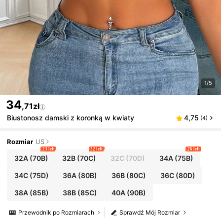
1/5
34
,71zł
Biustonosz damski z koronką w kwiaty
4,75
(4)
Rozmiar
US
23 left
32 left
26 left
32A
(70B)
32B
(70C)
32C
(70D)
34A
(75B)
34C
(75D)
36A
(80B)
36B
(80C)
36C
(80D)
38A
(85B)
38B
(85C)
40A
(90B)
Przewodnik po Rozmiarach
Sprawdź Mój Rozmiar