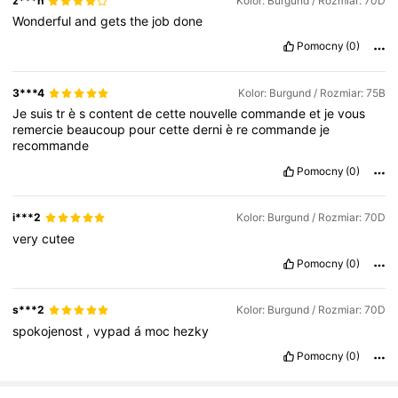
z***h
Kolor: Burgund / Rozmiar: 70D
Wonderful
and
gets
the
job
done
Pomocny
(0)
3***4
Kolor: Burgund / Rozmiar: 75B
Je
suis
tr
è
s
content
de
cette
nouvelle
commande
et
je
vous
remercie
beaucoup
pour
cette
derni
è
re
commande
je
recommande
Pomocny
(0)
i***2
Kolor: Burgund / Rozmiar: 70D
very
cutee
Pomocny
(0)
s***2
Kolor: Burgund / Rozmiar: 70D
spokojenost
,
vypad
á
moc
hezky
Pomocny
(0)