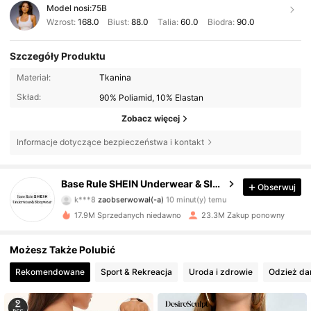
Model nosi:
75B
Wzrost:
168.0
Biust:
88.0
Talia:
60.0
Biodra:
90.0
Szczegóły Produktu
Materiał:
Tkanina
Skład:
90% Poliamid, 10% Elastan
Zobacz więcej
Informacje dotyczące bezpieczeństwa i kontakt
1.1M Obserwujący
4,87
Base Rule SHEIN Underwear & Sleepwear
Obserwuj
k***8
zaobserwował(-a)
10 minut(y) temu
m***7
przegląda
1.1M Obserwujący
17.9M Sprzedanych niedawno
23.3M Zakup ponowny
4,87
Możesz Także Polubić
1.1M Obserwujący
4,87
Rekomendowane
Sport & Rekreacja
Uroda i zdrowie
Odzież d
1.1M Obserwujący
4,87