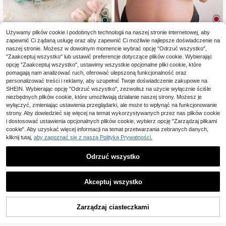
Używamy plików cookie i podobnych technologii na naszej stronie internetowej, aby
29
zapewnić Ci żądaną usługę oraz aby zapewnić Ci możliwie najlepsze doświadczenie na
5
DesireSculpt 1 szt. Bius
Magazyn UE
naszej stronie. Możesz w dowolnym momencie wybrać opcję "Odrzuć wszystko",
tonosz damski w jednolitym kolorz
Moonlight&Mama
(1000+)
"Zaakceptuj wszystko" lub ustawić preferencje dotyczące plików cookie. Wybierając
e, wygodny, z fiszbinami
33
Moonlight&Mama Biust
opcję "Zaakceptuj wszystko", ustawimy wszystkie opcjonalne pliki cookie, które
Magazyn UE
,28zł
47
onosz do karmienia piersią z zapięc
pomagają nam analizować ruch, oferować ulepszoną funkcjonalność oraz
,00zł
iem na klips, fiszbinami, koronkowy
4-5 dni roboczych
personalizować treści i reklamy, aby uzupełnić Twoje doświadczenie zakupowe na
szew, wygodny do karmienia piersi
4-5 dni roboczych
SHEIN. Wybierając opcję "Odrzuć wszystko", zezwolisz na użycie wyłącznie ściśle
ą, biustonosz ciążowy w dużym roz
niezbędnych plików cookie, które umożliwiają działanie naszej strony. Możesz je
miarze, unoszący
wyłączyć, zmieniając ustawienia przeglądarki, ale może to wpłynąć na funkcjonowanie
strony. Aby dowiedzieć się więcej na temat wykorzystywanych przez nas plików cookie
i dostosować ustawienia opcjonalnych plików cookie, wybierz opcję "Zarządzaj plikami
cookie". Aby uzyskać więcej informacji na temat przetwarzania zebranych danych,
kliknij tutaj,
aby zapoznać się z naszą Polityką Prywatności.
Odrzuć wszystko
Akceptuj wszystko
Zarządzaj ciasteczkami
DODAJ DO KOSZYKA