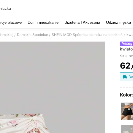
niczka
and down arrow keys to navigate search Ostatnie wyszukiwanie and szukaj i znaj
troje plażowe
Dom i mieszkanie
Biżuteria I Akcesoria
Odzież męska
damskiej
Damskie Spódnice
SHEIN MOD Spódnica damska na co dzień z kw
/
/
kwiat
SKU: s
62
PR
Da
Kolor