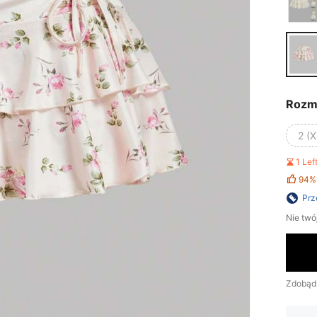
Rozm
2 (X
1 Le
94%
Prz
Nie twó
Zdobąd