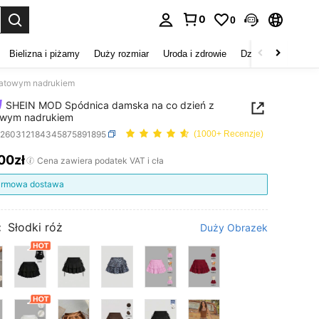
0
0
duj. Press Enter to select.
Bielizna i piżamy
Duży rozmiar
Uroda i zdrowie
Dzieci
Buty
D
iatowym nadrukiem
SHEIN MOD Spódnica damska na co dzień z
owym nadrukiem
z260312184345875891895
(1000+ Recenzje)
,00zł
ICE AND AVAILABILITY
Cena zawiera podatek VAT i cła
rmowa dostawa
:
Słodki róż
Duży Obrazek