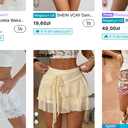
6
SHEIN VCAY Damska wakacyjna spódnica w drobne kwiaty
nice
#Fantazyj
Magazyn UE
kacyjna damska romantyczna spódnica mini z falbaną w kwiaty z nadrukiem akwarelowym i niebieskim wzorem kwiatowym
Breezay
Magazyn UE
19,60zł
49,00zł
4-5 dni roboczych
na
4-5 dni ro
h
18