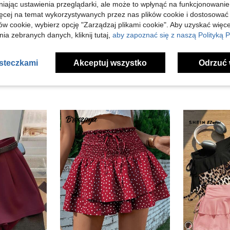
Pomocny (28)
niając ustawienia przeglądarki, ale może to wpłynąć na funkcjonowanie
ięcej na temat wykorzystywanych przez nas plików cookie i dostosować
ów cookie, wybierz opcję "Zarządzaj plikami cookie". Aby uzyskać więce
j Opinii
ia zebranych danych, kliknij tutaj,
aby zapoznać się z naszą Polityką P
asteczkami
Akceptuj wszystko
Odrzuć 