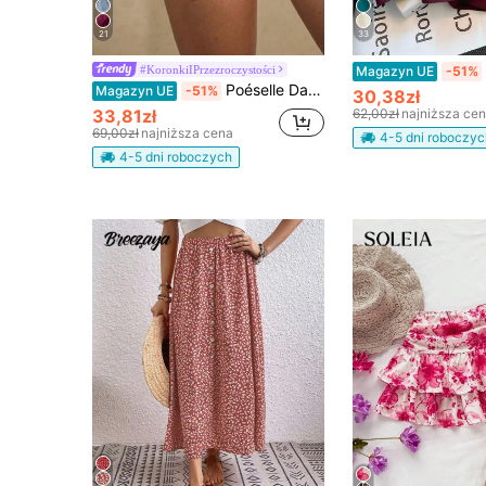
21
33
#KoronkiIPrzezroczystości
Magazyn UE
-51%
Poéselle Damskie białe satynowe szorty z koronkowym wykończeniem, eleganckie letnie szorty do spania, luźne szorty z falbanami i elastycznym pasem na wakacje, wiosenny/letni casualowy kremowy look
Magazyn UE
-51%
30,38zł
33,81zł
62,00zł
najniższa ce
69,00zł
najniższa cena
4-5 dni roboczyc
4-5 dni roboczych