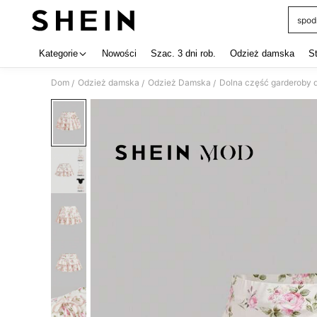
spod
Use up 
Kategorie
Nowości
Szac. 3 dni rob.
Odzież damska
S
Dom
Odzież damska
Odzież Damska
Dolna część garderoby 
/
/
/