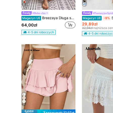
8
#Boho chic
#FantazyjneSpód
Breezaya Długa spódnica w drobne kwiaty, swobodny styl świąteczny
Soleia Wa
Magazyn UE
Magazyn UE
-9%
29,89zł
64,00zł
32,94zł
najniższa ce
4-5 dni roboczych
4-5 dni roboczyc
21
Zaoszczędź 17,07zł