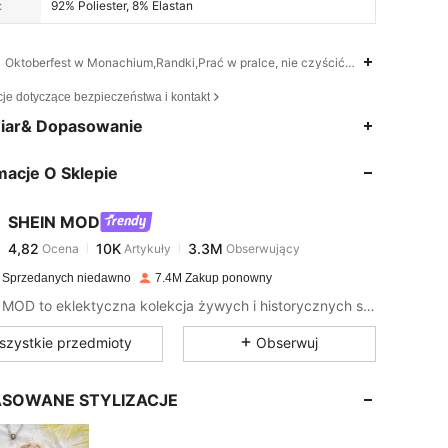
:
92% Poliester, 8% Elastan
Oktoberfest w Monachium,Randki,Prać w pralce, nie czyścić chemicznie, prać
cje dotyczące bezpieczeństwa i kontakt
4,82
10K
3.3M
iar& Dopasowanie
macje O Sklepie
4,82
10K
3.3M
SHEIN MOD
4,82
10K
3.3M
Ocena
Artykuły
Obserwujący
B***p
zapłacono
1 dzień temu
25 in, Biodra: 85 cm / 33 in, Kolor: Czarne, Rozmiar: S
 Sprzedanych niedawno
7.4M Zakup ponowny
4,82
10K
3.3M
SHEIN MOD to eklektyczna kolekcja żywych i historycznych stylów dla zabawnych, jasnych stylizacji retro.
szystkie przedmioty
Obserwuj
4,82
10K
3.3M
SOWANE STYLIZACJE
4,82
10K
3.3M