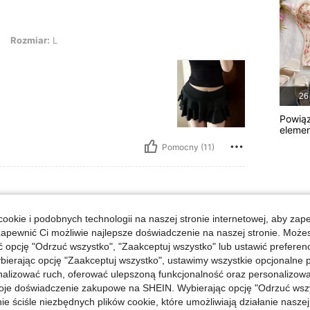
: L
Rozmiar:
L
26
Powią
eleme
Pomocny (11)
ookie i podobnych technologii na naszej stronie internetowej, aby zap
: 66 kg / 146 lbs, Biodra: 96 cm / 38 in, Biust: 82 cm / 32 in, Talia: 69 cm / 27
m / 66 in
Waga:
66 kg / 146 lbs
zapewnić Ci możliwie najlepsze doświadczenie na naszej stronie. Moż
27 in
Kolor:
Czarne
Rozmiar:
M
opcję "Odrzuć wszystko", "Zaakceptuj wszystko" lub ustawić preferen
bierając opcję "Zaakceptuj wszystko", ustawimy wszystkie opcjonalne pl
lizować ruch, oferować ulepszoną funkcjonalność oraz personalizować 
oje doświadczenie zakupowe na SHEIN. Wybierając opcję "Odrzuć wszy
ie ściśle niezbędnych plików cookie, które umożliwiają działanie nasze