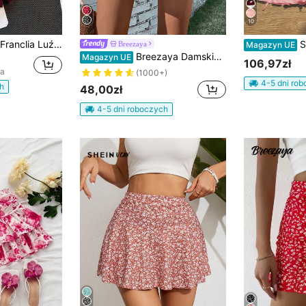
10
Franclia Luźne, modne, uniwersalne, letnie, damskie szorty o średnim i wysokim stanie z paskiem, nowe, w jednolitym kolorze
SHEIN EZwea
Breezaya
Magazyn UE
Breezaya Damskie Szorty Rozwarstwiony Pomarszczony Zawiązywanie z przodu Kropki Boho
Magazyn UE
106,97zł
na
(1000+)
4-5 dni ro
h
48,00zł
4-5 dni roboczych