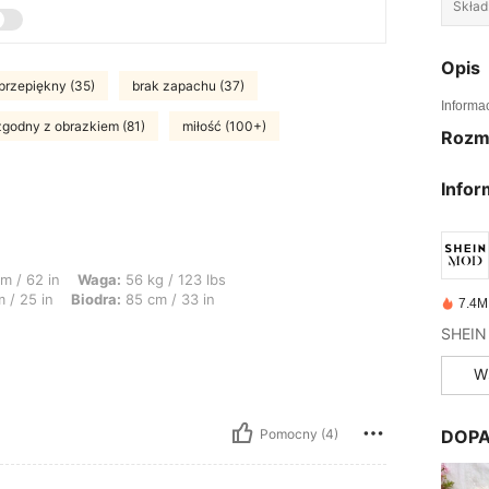
Skład
Opis
przepiękny (35)
brak zapachu (37)
Informa
zgodny z obrazkiem (81)
miłość (100+)
Rozm
Infor
: 56 kg / 123 lbs, Kształt ciała: Prostokąt, Biust: 86 cm / 34 in, Talia: 63 cm / 
m / 62 in
Waga:
56 kg / 123 lbs
 / 25 in
Biodra:
85 cm / 33 in
7.4M
W
Pomocny (4)
DOPA