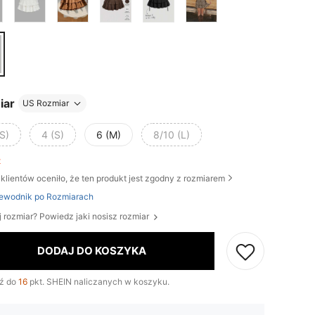
iar
US Rozmiar
S)
4 (S)
6 (M)
8/10 (L)
ft
klientów oceniło, że ten produkt jest zgodny z rozmiarem
ewodnik po Rozmiarach
j rozmiar? Powiedz jaki nosisz rozmiar
DODAJ DO KOSZYKA
ź do
16
pkt. SHEIN naliczanych w koszyku.