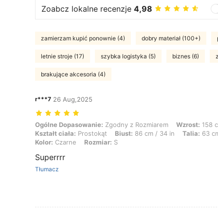
Zoabcz lokalne recenzje
4,98
zamierzam kupić ponownie (4)
dobry materiał (100+)
letnie stroje (17)
szybka logistyka (5)
biznes (6)
brakujące akcesoria (4)
r***7
26 Aug,2025
Ogólne Dopasowanie: Zgodny z Rozmiarem, Wzrost: 158 cm / 62 in, Waga
Ogólne Dopasowanie:
Zgodny z Rozmiarem
Wzrost:
158 c
Kształt ciała:
Prostokąt
Biust:
86 cm / 34 in
Talia:
63 cm
Kolor:
Czarne
Rozmiar:
S
Superrrr
Tłumacz