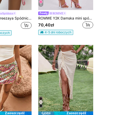
5
neSpódnice
ROMWE
a Spódnica z falbaną na dole i drobnymi kwiatowymi marszczeniami, stroje na plażę, wakacje, kobiety
ROMWE Y2K Damska mini spódniczka typu cake na wiosnę/lato, seksowna i odważna, z gradientowym nadrukiem, zdobiona cyrkoniami w pasie i falbaną na dole, na wakacje
70,40zł
4-5 dni roboczych
boczych
Zaoszczędź
Zaoszczędź