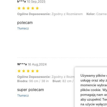
b***a
10 Sep,2025
Ogólne Dopasowanie: Zgodny z Rozmiarem, Kolor: Czarne, Rozmiar
Ogólne Dopasowanie:
Zgodny z Rozmiarem
Kolor:
Czarne
polecam
Tłumacz
W***a
16 Aug,2024
Używamy plików c
Ogólne Dopasowanie: Zgodny z Rozmiarem, Wzrost: 168 cm / 66 in, Waga
Ogólne Dopasowanie:
Zgodny z Rozmiarem
Wzrost:
168 c
usługę oraz aby 
Biodra:
96 cm / 38 in
Biust:
82 cm / 32 in
Talia:
69 cm / 
momencie wybrać 
super polecam
plików cookie. Wy
pomagają nam ana
Tłumacz
aby uzupełnić Tw
na użycie wyłączn