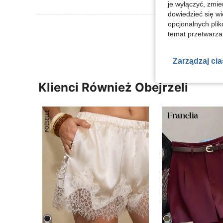
je wyłączyć, zmie
dowiedzieć się w
opcjonalnych plik
Zobacz Więce
temat przetwarzan
Zarządzaj ci
Klienci Również Obejrzeli