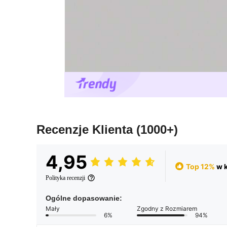
Recenzje Klienta
(1000+)
4,95
Top 12%
w k
Polityka recenzji
Ogólne dopasowanie:
Mały
Zgodny z Rozmiarem
6%
94%