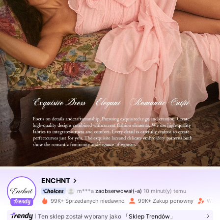
1.3M Obserwujący
4,75
ENCHNT
m***a
zaobserwował(-a)
10 minut(y) temu
a***h
przegląda
1.3M Obserwujący
4,75
99K+ Sprzedanych niedawno
99K+ Zakup ponowny
Wzro
Ten sklep został wybrany jako
「Sklep Trendów」