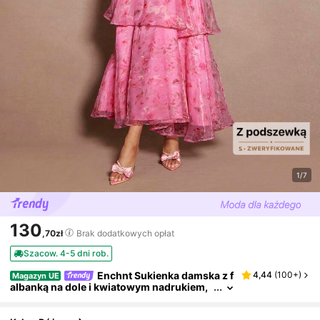
1/7
130
,70zł
Brak dodatkowych opłat
Szacow. 4-5 dni rob.
Enchnt Sukienka damska z f
4,44
(
100+
)
Magazyn UE
albanką na dole i kwiatowym nadrukiem,
elegancka, na ramiączkach typu spaghett
i