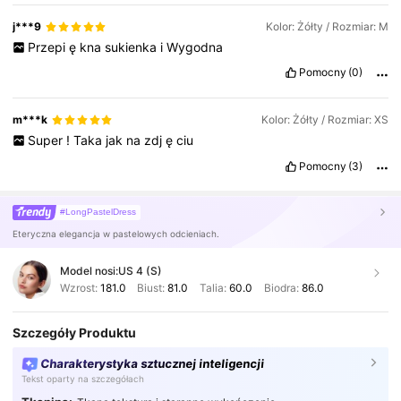
j***9
Kolor: Żółty / Rozmiar: M
Przepi
ę
kna
sukienka
i
Wygodna
Pomocny
(0)
m***k
Kolor: Żółty / Rozmiar: XS
Super
!
Taka
jak
na
zdj
ę
ciu
Pomocny
(3)
#LongPastelDress
Eteryczna elegancja w pastelowych odcieniach.
Model nosi:
US 4 (S)
Wzrost:
181.0
Biust:
81.0
Talia:
60.0
Biodra:
86.0
Szczegóły Produktu
Charakterystyka sztucznej inteligencji
Tekst oparty na szczegółach