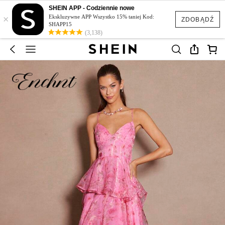
SHEIN APP - Codziennie nowe
×
Ekskluzywne APP Wszystko 15% taniej Kod:
ZDOBĄDŹ
SHAPP15
(3,138)