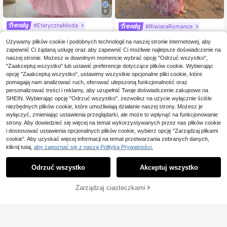
9
#EterycznaModa
#RiwieraRomance
Elegancka, romantyczn
Aloruh Damska sukienk
Magazyn UE
Magazyn UE
Używamy plików cookie i podobnych technologii na naszej stronie internetowej, aby
a plisowana sukienka, odpowiednia
a na ramiączkach w kwiatowy wzó
(500+)
109
,00zł
na co dzień, na randkę, na święta, n
r z falbaną na dole, seksowna, na ra
zapewnić Ci żądaną usługę oraz aby zapewnić Ci możliwie najlepsze doświadczenie na
141
a wesele, w kolorze różowym, letni
ndkę i imprezę
,00zł
naszej stronie. Możesz w dowolnym momencie wybrać opcję "Odrzuć wszystko",
4-5 dni roboczych
a
"Zaakceptuj wszystko" lub ustawić preferencje dotyczące plików cookie. Wybierając
4-5 dni roboczych
opcję "Zaakceptuj wszystko", ustawimy wszystkie opcjonalne pliki cookie, które
pomagają nam analizować ruch, oferować ulepszoną funkcjonalność oraz
personalizować treści i reklamy, aby uzupełnić Twoje doświadczenie zakupowe na
SHEIN. Wybierając opcję "Odrzuć wszystko", zezwolisz na użycie wyłącznie ściśle
niezbędnych plików cookie, które umożliwiają działanie naszej strony. Możesz je
wyłączyć, zmieniając ustawienia przeglądarki, ale może to wpłynąć na funkcjonowanie
strony. Aby dowiedzieć się więcej na temat wykorzystywanych przez nas plików cookie
i dostosować ustawienia opcjonalnych plików cookie, wybierz opcję "Zarządzaj plikami
cookie". Aby uzyskać więcej informacji na temat przetwarzania zebranych danych,
kliknij tutaj,
aby zapoznać się z naszą Polityką Prywatności.
Odrzuć wszystko
Akceptuj wszystko
DODAJ DO
Zarządzaj ciasteczkami
KUP TERAZ
KOSZYKA
23
5
#KwiatyRetro