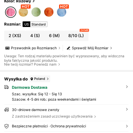
Kolor: Różowy
Rozmiar
:
US
Standard
24 left
2
(XS)
4
(S)
6
(M)
8/10
(L)
Przewodnik po Rozmiarach
Sprawdź Mój Rozmiar
Uwaga: Ten rodzaj materiału powinien być wyprasowany, aby widoczna
była faktyczna jakość produktu.
Nie twój rozmiar? Powiedz nam
Wysyłka do
Poland
Darmowa Dostawa
Szac. wysyłka:
Się 12 - Się 13
Szacow. 4-5 dni rob.: poza weekendami i świętami
30-dniowe darmowe zwroty
Z zastrzeżeniem zasad uczciwego użytkowania
Bezpieczne płatności · Ochrona prywatności