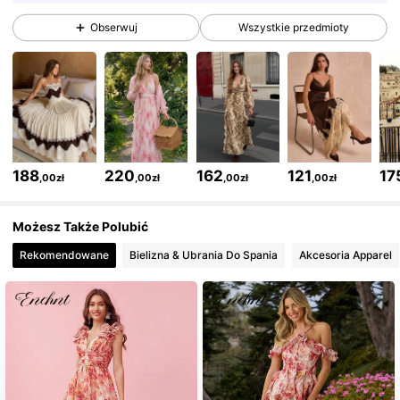
1.3M Obserwujący
4,75
Obserwuj
Wszystkie przedmioty
1.3M Obserwujący
4,75
1.3M Obserwujący
4,75
188
220
162
121
17
,00zł
,00zł
,00zł
,00zł
1.3M Obserwujący
4,75
Możesz Także Polubić
Rekomendowane
Bielizna & Ubrania Do Spania
Akcesoria Apparel
1.3M Obserwujący
4,75
1.3M Obserwujący
4,75
1.3M Obserwujący
4,75