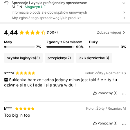
Sprzedaje i wysyła profesjonalny sprzedawca:
SHEIN
Magazyn UE
Informacja o podziale obowiązków umownych
Aby zgłosić tego sprzedawcę i/lub produkt
4,44
(100+)
Zobacz więcej
Mały
Zgodny z Rozmiarem
Duży
7%
90%
3%
szybka logistyka
(3)
przepiękny
(7)
jak księżniczka
(3)
s***a
Kolor: Żółty / Rozmiar: XS
Sukienka
bardzo
ł
adna
jedyny
minus
jest
taki
ż
e
z
ty
ł
u
dziwnie
si
ę
uk
ł
ada
i
si
ę
suwa
w
du
ł.
Pomocny
(1)
k***_
Kolor: Żółty / Rozmiar: M
Too
big
in
top
Pomocny
(1)