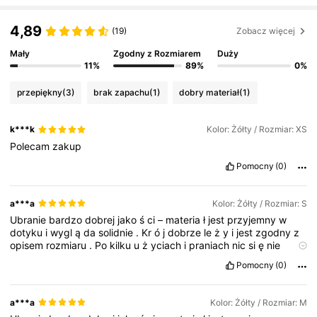
4,89
(19)
Zobacz więcej
Mały
Zgodny z Rozmiarem
Duży
11%
89%
0%
przepiękny
(3)
brak zapachu
(1)
dobry materiał
(1)
k***k
Kolor: Żółty / Rozmiar: XS
Polecam
zakup
Pomocny
(0)
a***a
Kolor: Żółty / Rozmiar: S
Ubranie
bardzo
dobrej
jako
ś
ci
–
materia
ł
jest
przyjemny
w
dotyku
i
wygl
ą
da
solidnie
.
Kr
ó
j
dobrze
le
ż
y
i
jest
zgodny
z
opisem
rozmiaru
.
Po
kilku
u
ż
yciach
i
praniach
nic
si
ę
nie
dzieje
,
wi
ę
c
zdecydowanie
na
plus
.
Dobry
stosunek
jako
ś
ci
Pomocny
(0)
do
ceny
,
mog
ę
poleci
ć.
a***a
Kolor: Żółty / Rozmiar: M