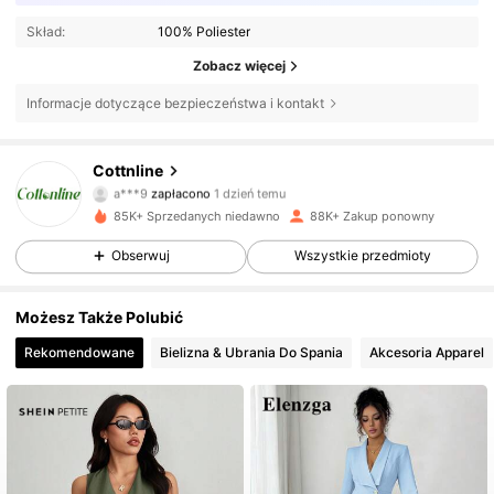
Skład:
100% Poliester
Zobacz więcej
Informacje dotyczące bezpieczeństwa i kontakt
Cottnline
117K Obserwujący
4,76
a***9
zapłacono
1 dzień temu
n***8
zaobserwował(-a)
8 godzin(y) temu
85K+ Sprzedanych niedawno
88K+ Zakup ponowny
117K Obserwujący
4,76
Obserwuj
Wszystkie przedmioty
Możesz Także Polubić
117K Obserwujący
4,76
Rekomendowane
Bielizna & Ubrania Do Spania
Akcesoria Apparel
117K Obserwujący
4,76
117K Obserwujący
4,76