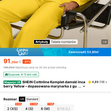
Artykuły
Tabela rozmiarów
1/8
Zaoszczędź 53,80zł
91
-37%
,20zł
145,00zł
Najniższa cena na 30 dni przed obniżką
Szacow. 4-5 dni rob.
SHEIN Cottnline Komplet damski Inca
4,89
(
19
)
Magazyn UE
berry Yellow – dopasowana marynarka z gu
zikami z tego samego materiału, długi ręka
w, spodnie z wysokim stanem, elegancki dwucz
ęściowy strój biurowy
Rozmiar
:
US
Standard
6 left
15 left
7 left
2
(XS)
4
(S)
6
(M)
8/10
(L)