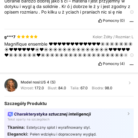
Ubranie
bardzo
dobrej
jako
ś
ci
–
materia
ł
jest
przyjemny
w
dotyku
i
wygl
ą
da
solidnie
.
Kr
ó
j
dobrze
le
ż
y
i
jest
zgodny
z
opisem
rozmiaru
.
Po
kilku
u
ż
yciach
i
praniach
nic
si
ę
nie
dzieje
,
wi
ę
c
zdecydowanie
na
plus
.
Dobry
stosunek
jako
ś
ci
Pomocny
(0)
do
ceny
,
mog
ę
poleci
ć.
g***7
Kolor: Żółty / Rozmiar: L
Magnifique
ensemble
❤️❤️❤️❤️❤️❤️❤️❤️❤️❤️❤️❤️☀️☀️☀️☀️☀️☀️☀️
☀️❤️❤️❤️❤️❤️❤️☀️❤️☀️☀️☀️☀️☀️☀️☀️☀️☀️☀️☀️☀️☀️☀️❤️❤️❤️❤️❤️
❤️☀️☀️☀️☀️☀️☀️❤️☀️☀️☀️☀️☀️☀️☀️☀️☀️☀️☀️☀️☀️☀️☀️☀️☀️☀️☀️☀️
☀️☀️☀️☀️☀️☀️❤️❤️❤️❤️❤️❤️❤️❤️❤️❤️❤️❤️❤️❤️☀️❤️❤️❤️❤️☀️❤️❤️❤️
Pomocny
(4)
❤️❤️❤️❤️❤️❤️❤️☀️☀️☀️☀️☀️☀️☀️☀️
Model nosi:
US 4 (S)
Wzrost:
172.0
Biust:
84.0
Talia:
67.0
Biodra:
98.0
Szczegóły Produktu
Charakterystyka sztucznej inteligencji
Tekst oparty na szczegółach
Tkanina:
Estetyczny splot i wyrafinowany styl.
Elegancki:
Pełen wdzięku i dopracowany wygląd.