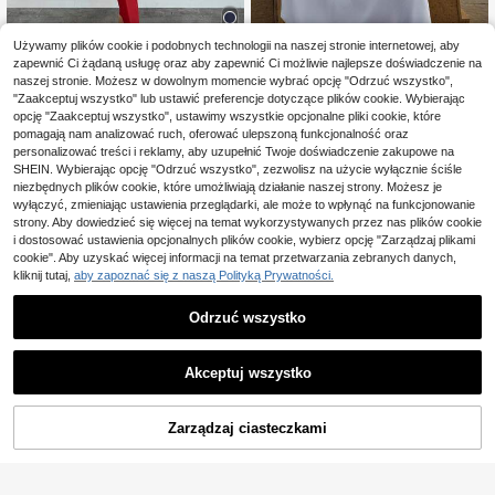
Używamy plików cookie i podobnych technologii na naszej stronie internetowej, aby
zapewnić Ci żądaną usługę oraz aby zapewnić Ci możliwie najlepsze doświadczenie na
9
naszej stronie. Możesz w dowolnym momencie wybrać opcję "Odrzuć wszystko",
EURMUSE
#EleganckieStyle
"Zaakceptuj wszystko" lub ustawić preferencje dotyczące plików cookie. Wybierając
EURMUSE Damski, swo
EURMUSE Jednolity kol
opcję "Zaakceptuj wszystko", ustawimy wszystkie opcjonalne pliki cookie, które
Magazyn UE
Magazyn UE
bodny komplet na wakacje i dojazd
or Damski Garnitur Komplety Biżute
pomagają nam analizować ruch, oferować ulepszoną funkcjonalność oraz
68
160
,00zł
,90zł
y do pracy: jednokolorowy top z de
rii
personalizować treści i reklamy, aby uzupełnić Twoje doświadczenie zakupowe na
koltem w serek i wiązaniem z przod
4-5 dni roboczych
4-5 dni roboczych
SHEIN. Wybierając opcję "Odrzuć wszystko", zezwolisz na użycie wyłącznie ściśle
u oraz bardzo długa spódnica z roz
niezbędnych plików cookie, które umożliwiają działanie naszej strony. Możesz je
szerzanym dołem, wiosna/lato
wyłączyć, zmieniając ustawienia przeglądarki, ale może to wpłynąć na funkcjonowanie
strony. Aby dowiedzieć się więcej na temat wykorzystywanych przez nas plików cookie
i dostosować ustawienia opcjonalnych plików cookie, wybierz opcję "Zarządzaj plikami
cookie". Aby uzyskać więcej informacji na temat przetwarzania zebranych danych,
kliknij tutaj,
aby zapoznać się z naszą Polityką Prywatności.
Odrzuć wszystko
Akceptuj wszystko
Zarządzaj ciasteczkami
KUP TERAZ
DODAJ DO KOSZYKA
23