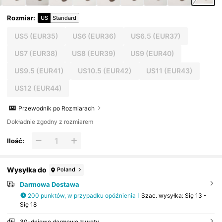
Rozmiar
:
US
Standard
US5
(EUR35)
US6
(EUR36)
US6.5
(EUR37)
US7
(EUR38)
US8
(EUR39)
US9
(EUR40)
US9.5
(EUR41)
US10.5
(EUR42)
US11
(EUR43)
US12
(EUR44)
Przewodnik po Rozmiarach
Dokładnie zgodny z rozmiarem
Ilość:
Wysyłka do
Poland
Darmowa Dostawa
200 punktów, w przypadku opóźnienia
Szac. wysyłka:
Się 13 -
Się 18
30-dniowe darmowe zwroty