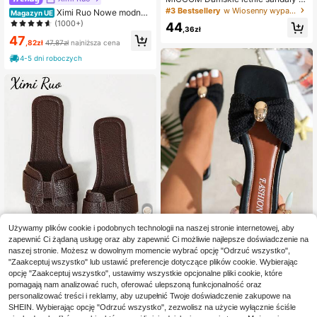
026 na płaskiej podeszwie z kwadr
#3 Bestsellery
w Wiosenny wypad Płaskie sandały damskie
Ximi Ruo Nowe modne
Magazyn UE
atowym noskiem, duże rozmiary, c
casualowe sandały wsuwane na pa
(1000+)
44
asualowe modne buty na wakacje i
,36zł
sku na wiosnę/lato, damskie wygod
47
plażę, czarne klapki wsuwane, Vac
ne płaskie klapki plażowe, niezbęd
,82zł
47,87zł
najniższa cena
ationcore
nik na wakacje, minimalistyczny de
4-5 dni roboczych
sign
Używamy plików cookie i podobnych technologii na naszej stronie internetowej, aby
zapewnić Ci żądaną usługę oraz aby zapewnić Ci możliwie najlepsze doświadczenie na
22
naszej stronie. Możesz w dowolnym momencie wybrać opcję "Odrzuć wszystko",
Damskie płaskie sandały z kokardk
"Zaakceptuj wszystko" lub ustawić preferencje dotyczące plików cookie. Wybierając
Zaoszczędź 0,72zł
ą i metalową ozdobą, plecione ze sł
#5 Bestsellery
w Słupek nożny Sandały Damskie
opcję "Zaakceptuj wszystko", ustawimy wszystkie opcjonalne pliki cookie, które
omy, wygodne minimalistyczne kla
pomagają nam analizować ruch, oferować ulepszoną funkcjonalność oraz
48
Ximi Ruo Nowe modne casualowe k
pki typu slide na wakacje, plażę, do
,59zł
44
lapki na pasku na wiosnę/lato, wyg
personalizować treści i reklamy, aby uzupełnić Twoje doświadczenie zakupowe na
domu i na co dzień, letnie, czarne, z
,82zł
-1%
odne plażowe klapki na płaskim ob
SHEIN. Wybierając opcję "Odrzuć wszystko", zezwolisz na użycie wyłącznie ściśle
45,54zł
najniższa cena
odkrytymi palcami
casie z okrągłym noskiem, niezbęd