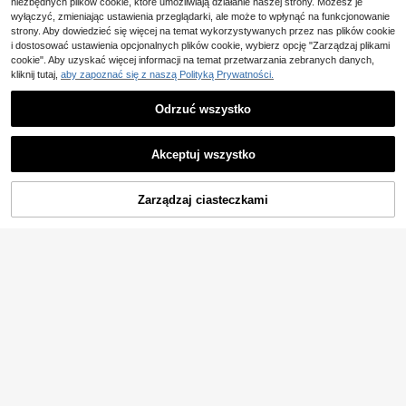
niezbędnych plików cookie, które umożliwiają działanie naszej strony. Możesz je
nik na wakacje
wyłączyć, zmieniając ustawienia przeglądarki, ale może to wpłynąć na funkcjonowanie
strony. Aby dowiedzieć się więcej na temat wykorzystywanych przez nas plików cookie
Pokaż podobne produkty w magazynie
Zobacz Wszystko
i dostosować ustawienia opcjonalnych plików cookie, wybierz opcję "Zarządzaj plikami
cookie". Aby uzyskać więcej informacji na temat przetwarzania zebranych danych,
kliknij tutaj,
aby zapoznać się z naszą Polityką Prywatności.
Odrzuć wszystko
Akceptuj wszystko
Przepraszamy ten produkt został wyprzedany.
Zarządzaj ciasteczkami
WYPRZEDANY
16
4
#SandałyCodzienne
MIKGG
Damskie casualowe płaskie klapki
wsuwane, koreański styl, otwarte p
#3 Bestsellery
w Teksturowany wzór Płaskie sandały damskie
Damskie vintage sandały z otwarty
alce, plecione rzymskie kapcie na
m palcem, oddychające, wygodne,
(1000+)
62
wiosnę, niezbędne na wakacje, lat
,06zł
antypoślizgowe i trwałe klapki, letni
45
o, plażę i urlop, kolor kakaowy
e buty damskie
,28zł