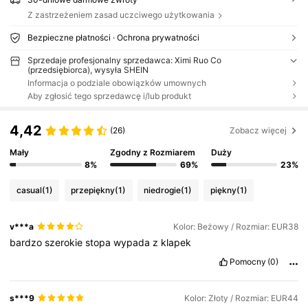
Z zastrzeżeniem zasad uczciwego użytkowania
Bezpieczne płatności · Ochrona prywatności
Sprzedaje profesjonalny sprzedawca: Ximi Ruo Co
(przedsiębiorca), wysyła SHEIN
Informacja o podziale obowiązków umownych
Aby zgłosić tego sprzedawcę i/lub produkt
4,42
(26)
Zobacz więcej
Mały
Zgodny z Rozmiarem
Duży
8%
69%
23%
casual
(1)
przepiękny
(1)
niedrogie
(1)
piękny
(1)
v***a
Kolor: Beżowy / Rozmiar: EUR38
bardzo
szerokie
stopa
wypada
z
klapek
Pomocny
(0)
s***9
Kolor: Złoty / Rozmiar: EUR44