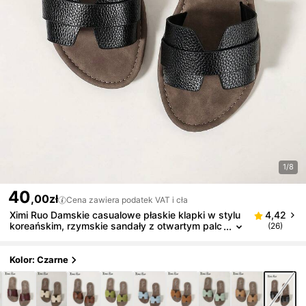
1/8
40
,00zł
Cena zawiera podatek VAT i cła
Ximi Ruo Damskie casualowe płaskie klapki w stylu
4,42
koreańskim, rzymskie sandały z otwartym palc
(26)
em i plecionym wzorem, nowa moda na lato, wi
osnę i jesień, francuski styl, płaskie buty z paskiem
na plażę, do mieszkania i na zewnątrz, pasują do s
Kolor: Czarne
pódnic