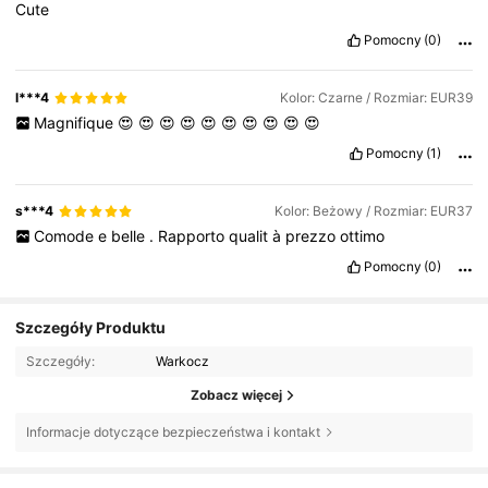
Cute
Pomocny
(0)
l***4
Kolor: Czarne / Rozmiar: EUR39
Magnifique
😍
😍
😍
😍
😍
😍
😍
😍
😍
😍
Pomocny
(1)
s***4
Kolor: Beżowy / Rozmiar: EUR37
Comode
e
belle
.
Rapporto
qualit
à
prezzo
ottimo
Pomocny
(0)
Szczegóły Produktu
Szczegóły:
Warkocz
Zobacz więcej
Informacje dotyczące bezpieczeństwa i kontakt