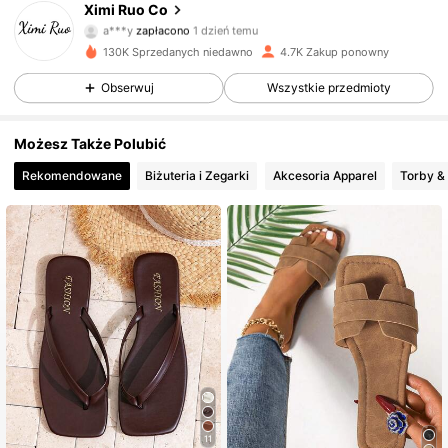
Ximi Ruo Co
1.3K Obserwujący
4,71
a***y
zapłacono
1 dzień temu
130K Sprzedanych niedawno
4.7K Zakup ponowny
1.3K Obserwujący
4,71
Obserwuj
Wszystkie przedmioty
Możesz Także Polubić
1.3K Obserwujący
4,71
Rekomendowane
Biżuteria i Zegarki
Akcesoria Apparel
Torby & 
1.3K Obserwujący
4,71
1.3K Obserwujący
4,71
1.3K Obserwujący
4,71
1.3K Obserwujący
4,71
11