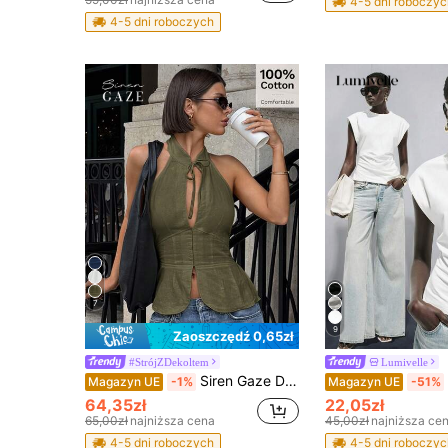
4-5 dni roboczyc
4-5 dni roboczych
7
9
Zaoszczędź 0,65zł
#StrójZDekoltem
Lumivelle
Siren Gaze Damska muszka z wyciętym dekoltem i wcięciem w talii, dopasowana kamizelka bez rękawów, rozcięcie z przodu, wierzchnia koszulka bez rękawów
Magazyn UE
-1%
Magazyn UE
-51%
64,35zł
22,05zł
65,00zł
najniższa cena
45,00zł
najniższa ce
4-5 dni roboczych
4-5 dni roboczyc