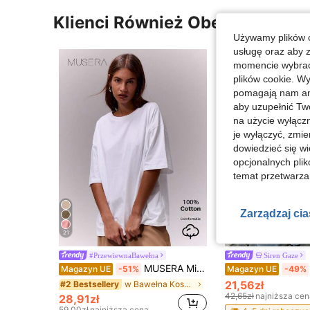
Klienci Również Obejrzeli
Używamy plików c
usługę oraz aby 
momencie wybrać 
plików cookie. Wy
pomagają nam ana
aby uzupełnić Tw
na użycie wyłączn
je wyłączyć, zmie
dowiedzieć się w
opcjonalnych plik
temat przetwarzan
Zarządzaj ci
21
#PrzewiewnaBawełna
Siren Gaze
MUSERA Miękka, oversize'owa koszulka z okrągłym dekoltem, codzienna, kapsułowa garderoba, codzienny oversize'owy T-shirt, lotnisko, powrót do szkoły, wiosna, lato, wakacje
Magazyn UE
-51%
Magazyn UE
-49%
21,56zł
w Bawełna Koszulki damskie
#2 Bestsellery
42,65zł
najniższa cen
28,91zł
59,00zł
najniższa cena