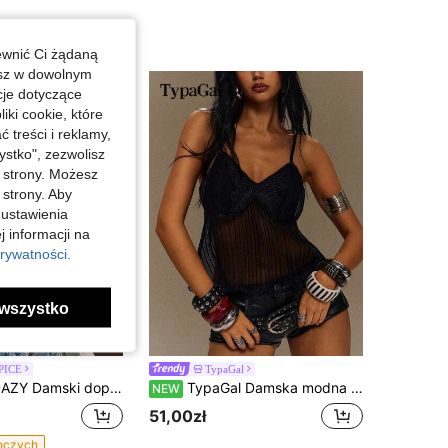
ewnić Ci żądaną
esz w dowolnym
cje dotyczące
iki cookie, które
treści i reklamy,
stko", zezwolisz
j strony. Możesz
 strony. Aby
 ustawienia
j informacji na
rywatności.
wszystko
PICE
TypaGal
amski dopasowany casualowy top na ramiączkach w jednolitym kolorze na wakacje i lato
TypaGal Damska modna seksowna kamizelka na ramiączkach z kontrastową koronką
NEW
51,00zł
boczych