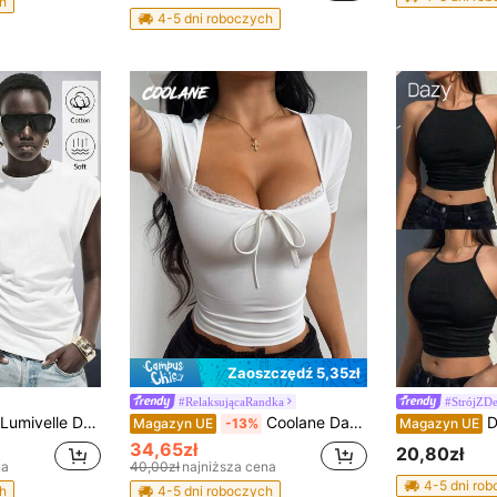
h
4-5 dni roboczych
Zaoszczędź 5,35zł
#RelaksującaRandka
#StrójZD
Lumivelle Damska koszulka wiosenno-letnia z czystej bawełny, z okrągłym dekoltem i marszczeniami, na co dzień/do pracy, biała
Coolane Damska letnia, seksowna, wychodząca koszulka z kokardą i kontrastową koronką w kolorze białym z kwadratowym dekoltem
DAZY Dams
Magazyn UE
-13%
Magazyn UE
34,65zł
20,80zł
na
40,00zł
najniższa cena
4-5 dni ro
h
4-5 dni roboczych