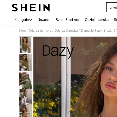
gniot
Use up 
Kategorie
Nowości
Szac. 3 dni rob.
Odzież damska
S
Dom
Odzież damska
Odzież Damska
Damskie Topy, Bluzki & 
/
/
/