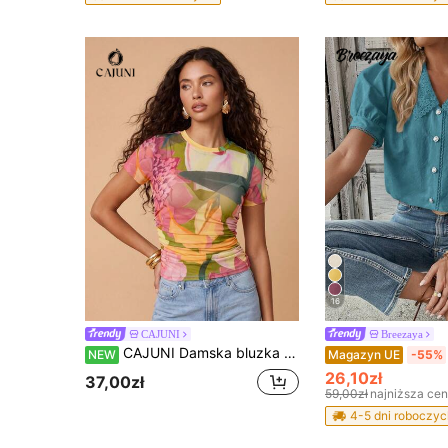
16
CAJUNI
Breezaya
CAJUNI Damska bluzka z siateczki w kwiatowy wzór, z okrągłym dekoltem i krótkim rękawem
NEW
Magazyn UE
-55%
26,10zł
37,00zł
59,00zł
najniższa ce
4-5 dni roboczyc