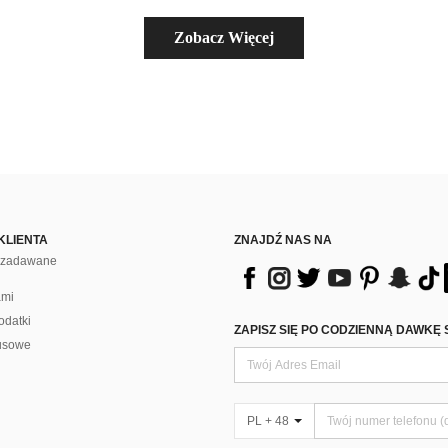
Zobacz Więcej
KLIENTA
ZNAJDŹ NAS NA
j zadawane
ami
odatki
ZAPISZ SIĘ PO CODZIENNĄ DAWKĘ 
usowe
PL + 48