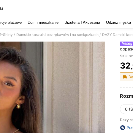
ki
and down arrow keys to navigate search Ostatnie wyszukiwanie and szukaj i znaj
troje plażowe
Dom i mieszkanie
Biżuteria I Akcesoria
Odzież męska
T-Shirty
Damskie koszulki bez rękawów i na ramiączkach
/
/
dopaso
odkryt
SKU: s
casual
32
szkoły
PR
Da
Rozm
0 (S
Dazy st
Prz