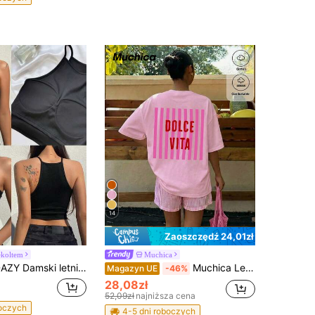
14
Zaoszczędź 24,01zł
ekoltem
Muchica
ki letni casualowy top na ramiączkach z wbudowanym usztywnianym biustonoszem, seksowny i wygodny krótki top wyjściowy
Muchica Letnia nowość, różowa, w paski, luźna koszulka z nadrukiem i napisem, swobodny, minimalistyczny wzór, okrągły dekolt, krótki rękaw, luźny krój, damska koszulka, odpowiednia na codzienne dojazdy do pracy, randki, spotkania, jesień/zimę/lato, Boże Narodzenie, Nowy Rok, Święto Dziękczynienia, imprezę, wesele, plażę, ukończenie szkoły, modę, elegancję, swobodę, wyjście, randkę, rezerwację, dojazd do pracy, błyszczącą, walentynki, elegancję, wakacje, swobodę, Y2K, wyjście, ukończenie szkoły i inne okazje.
Magazyn UE
-46%
28,08zł
52,09zł
najniższa cena
boczych
4-5 dni roboczych