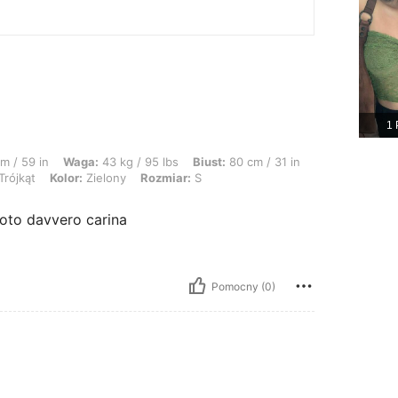
1 
 43 kg / 95 lbs, Biust: 80 cm / 31 in, Talia: 63 cm / 25 in, Biodra: 85 cm / 33 in
m / 59 in
Waga:
43 kg / 95 lbs
Biust:
80 cm / 31 in
Trójkąt
Kolor:
Zielony
Rozmiar:
S
foto davvero carina
Pomocny (0)