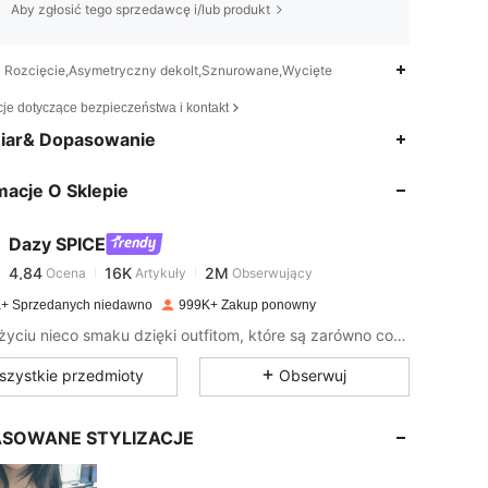
Aby zgłosić tego sprzedawcę i/lub produkt
Rozcięcie,Asymetryczny dekolt,Sznurowane,Wycięte
cje dotyczące bezpieczeństwa i kontakt
4,84
16K
2M
iar& Dopasowanie
macje O Sklepie
4,84
16K
2M
Dazy SPICE
4,84
16K
2M
Ocena
Artykuły
Obserwujący
a***t
zapłacono
1 dzień temu
+ Sprzedanych niedawno
999K+ Zakup ponowny
4,84
16K
2M
Dodaj życiu nieco smaku dzięki outfitom, które są zarówno cool, jak i słodkie.
szystkie przedmioty
Obserwuj
4,84
16K
2M
SOWANE STYLIZACJE
4,84
16K
2M