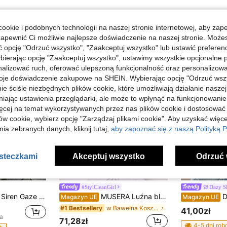
ookie i podobnych technologii na naszej stronie internetowej, aby zap
zapewnić Ci możliwie najlepsze doświadczenie na naszej stronie. Moż
opcję "Odrzuć wszystko", "Zaakceptuj wszystko" lub ustawić preferen
bierając opcję "Zaakceptuj wszystko", ustawimy wszystkie opcjonalne pl
lizować ruch, oferować ulepszoną funkcjonalność oraz personalizować 
oje doświadczenie zakupowe na SHEIN. Wybierając opcję "Odrzuć wszy
ie ściśle niezbędnych plików cookie, które umożliwiają działanie nasze
niając ustawienia przeglądarki, ale może to wpłynąć na funkcjonowanie
ięcej na temat wykorzystywanych przez nas plików cookie i dostosować
ów cookie, wybierz opcję "Zarządzaj plikami cookie". Aby uzyskać więce
ia zebranych danych, kliknij tutaj,
aby zapoznać się z naszą Polityką P
asteczkami
Akceptuj wszystko
Odrzuć 
12
19
#StylCleanGirl
Dazy S
Siren Gaze Damski top bez rękawów z 62% bawełny w kolorze szarym, z motywem płatków śniegu i kwiatowym – letnia, codzienna bluzka na randki, festiwale w stylu western, oddychająca, retro odzież uliczna Y2K i odzież rave, idealna do klubu, siłowni, na festiwale i na co dzień
MUSERA Luźna bluzka z długim rękawem, swobodna, kapsułowa garderoba, codzienna, oversize'owa, na lotnisko, elegancka, na wakacje, wiosna/lato
DAZY D
Magazyn UE
Magazyn UE
w Bawełna Koszulki damskie
#1 Bestsellery
41,00zł
a
71,28zł
4-5 dni ro