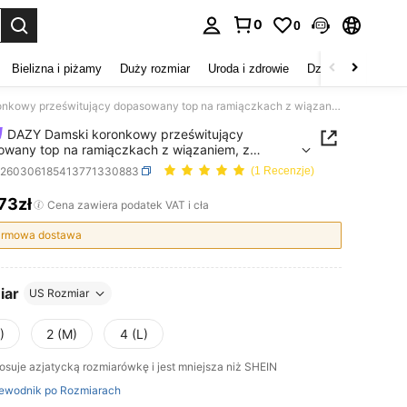
0
0
duj. Press Enter to select.
Bielizna i piżamy
Duży rozmiar
Uroda i zdrowie
Dzieci
Buty
D
DAZY Damski koronkowy prześwitujący dopasowany top na ramiączkach z wiązaniem, z odkrytymi plecami i asymetrycznym ramieniem, casualowy, plażowy, golfowy, letni, pastelowy, do szkoły i na wyjścia
DAZY Damski koronkowy prześwitujący
wany top na ramiączkach z wiązaniem, z
ymi plecami i asymetrycznym ramieniem,
z260306185413771330883
(1 Recenzje)
owy, plażowy, golfowy, letni, pastelowy, do
 i na wyjścia
,73zł
ICE AND AVAILABILITY
Cena zawiera podatek VAT i cła
rmowa dostawa
iar
US Rozmiar
)
2 (M)
4 (L)
osuje azjatycką rozmiarówkę i jest mniejsza niż SHEIN
ewodnik po Rozmiarach