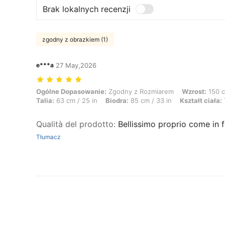
Brak lokalnych recenzji
zgodny z obrazkiem (1)
e***a
27 May,2026
Ogólne Dopasowanie: Zgodny z Rozmiarem, Wzrost: 150 cm / 59 in, Waga:
Ogólne Dopasowanie:
Zgodny z Rozmiarem
Wzrost:
150 c
Talia:
63 cm / 25 in
Biodra:
85 cm / 33 in
Kształt ciała:
Qualità del prodotto
:
Bellissimo proprio come in 
Tłumacz