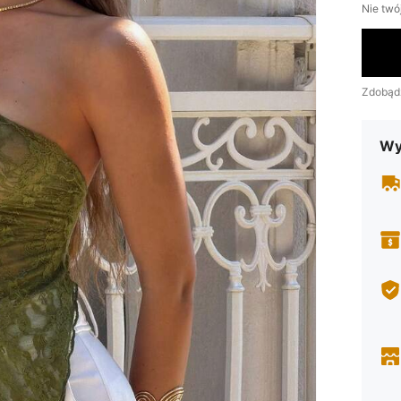
Nie twó
Zdobąd
Wy