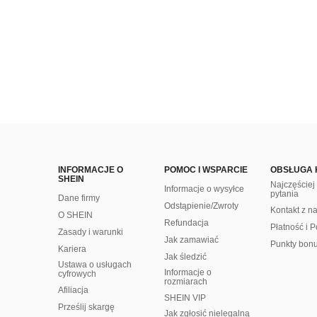
INFORMACJE O
POMOC I WSPARCIE
OBSŁUGA 
SHEIN
Najczęście
Informacje o wysyłce
pytania
Dane firmy
Odstąpienie/Zwroty
Kontakt z n
O SHEIN
Refundacja
Płatność i P
Zasady i warunki
Jak zamawiać
Punkty bon
Kariera
Jak śledzić
Ustawa o usługach
Informacje o
cyfrowych
rozmiarach
Afiliacja
SHEIN VIP
Prześlij skargę
Jak zgłosić nielegalną