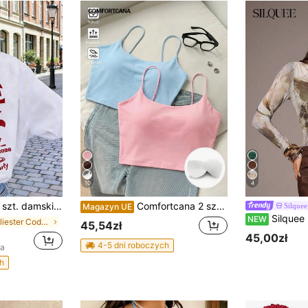
10
4
ni luźny T-shirt z krótkim rękawem, Bride Club, z nadrukiem graficznym na wieczór panieński, uroczy top, elegancki casualowy strój letni dla kobiet na wakacje i festiwal, biały
Comfortcana 2 sztuki damskiego swobodnego, bezszwowego, krótkiego topu na ramiączkach, lato/jesień
Silquee
Magazyn UE
Silquee Damski dopasowany casualowy top z odkrytymi ramion
NEW
w Poliester Codzienne koszulki
45,54zł
45,00zł
4-5 dni roboczych
na
h