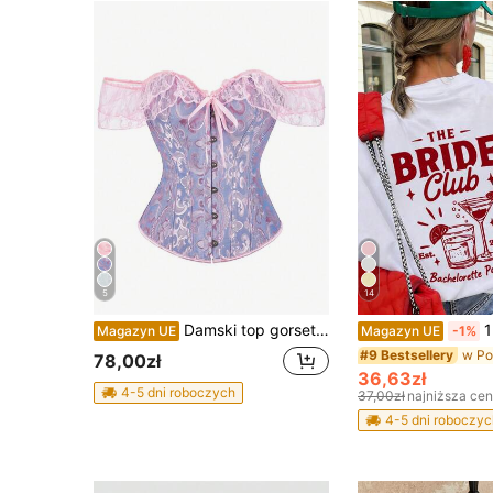
5
14
Damski top gorsetowy z odkrytymi ramionami z żakardu, z koronkowymi ramiączkami, w stylu pałacowym, modelujący, topy, top gorsetowy, kostium na Halloween, letni
1 szt. damski let
Magazyn UE
Magazyn UE
-1%
#9 Bestsellery
78,00zł
36,63zł
4-5 dni roboczych
37,00zł
najniższa ce
4-5 dni roboczyc