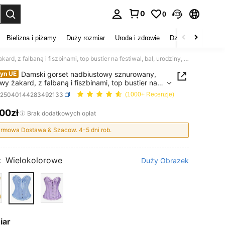
0
0
duj. Press Enter to select.
Bielizna i piżamy
Duży rozmiar
Uroda i zdrowie
Dzieci
Buty
D
Damski gorset nadbiustowy sznurowany, kwiatowy żakard, z falbaną i fiszbinami, top bustier na festiwal, bal, urodziny, powrót do szkoły, Halloween i koncert country
Damski gorset nadbiustowy sznurowany,
yn UE
wy żakard, z falbaną i fiszbinami, top bustier na
al, bal, urodziny, powrót do szkoły, Halloween i
z25040144283492133
(1000+ Recenzje)
t country
,00zł
ICE AND AVAILABILITY
Brak dodatkowych opłat
rmowa Dostawa & Szacow. 4-5 dni rob.
:
Wielokolorowe
Duży Obrazek
iar