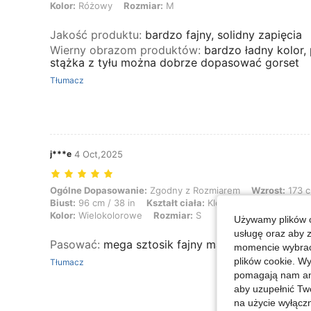
Kolor:
Różowy
Rozmiar:
M
Jakość produktu
:
bardzo fajny, solidny zapięcia
Wierny obrazom produktów
:
bardzo ładny kolor, 
stążka z tyłu można dobrze dopasować gorset
Tłumacz
j***e
4 Oct,2025
Ogólne Dopasowanie: Zgodny z Rozmiarem, Wzrost: 173 cm / 68 in, Waga
Ogólne Dopasowanie:
Zgodny z Rozmiarem
Wzrost:
173 c
Biust:
96 cm / 38 in
Kształt ciała:
Klepsydra
Talia:
78 cm
Kolor:
Wielokolorowe
Rozmiar:
S
Używamy plików c
usługę oraz aby 
Pasować
:
mega sztosik fajny materiał spoko wszy
momencie wybrać 
plików cookie. Wy
Tłumacz
pomagają nam ana
aby uzupełnić Tw
na użycie wyłączn