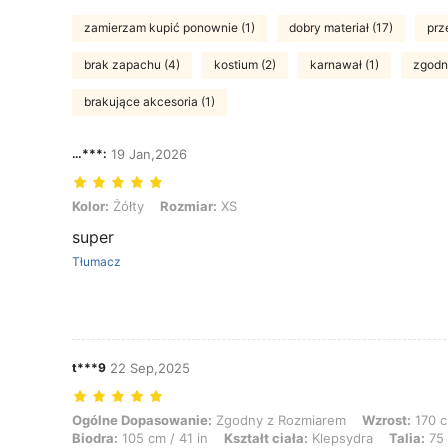
zamierzam kupić ponownie (1)
dobry materiał (17)
prz
brak zapachu (4)
kostium (2)
karnawał (1)
zgodn
brakujące akcesoria (1)
…***:
19 Jan,2026
Kolor: Żółty, Rozmiar: XS
Kolor:
Żółty
Rozmiar:
XS
super
Tłumacz
t***9
22 Sep,2025
Ogólne Dopasowanie: Zgodny z Rozmiarem, Wzrost: 170 cm / 67 in, Waga
Ogólne Dopasowanie:
Zgodny z Rozmiarem
Wzrost:
170 c
Biodra:
105 cm / 41 in
Kształt ciała:
Klepsydra
Talia:
75 