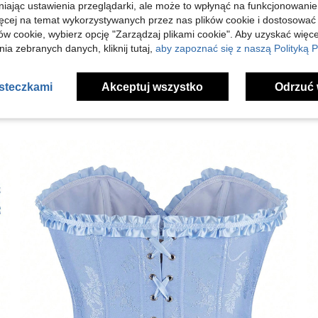
niając ustawienia przeglądarki, ale może to wpłynąć na funkcjonowanie
ięcej na temat wykorzystywanych przez nas plików cookie i dostosować
j Opinii
ów cookie, wybierz opcję "Zarządzaj plikami cookie". Aby uzyskać więce
ia zebranych danych, kliknij tutaj,
aby zapoznać się z naszą Polityką P
asteczkami
Akceptuj wszystko
Odrzuć 