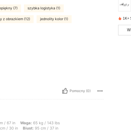
epiękny (7)
szybka logistyka (1)
1K+ 
y z obrazkiem (12)
jednolity kolor (1)
W
Pomocny (0)
: 65 kg / 143 lbs, Biodra: 105 cm / 41 in, Kształt ciała: Klepsydra, Talia: 75 c
m / 67 in
Waga:
65 kg / 143 lbs
cm / 30 in
Biust:
95 cm / 37 in