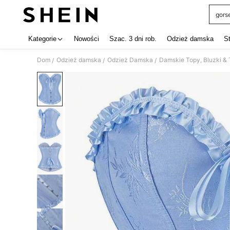
gors
Use up 
Kategorie
Nowości
Szac. 3 dni rob.
Odzież damska
S
Dom
Odzież damska
Odzież Damska
Damskie Topy, Bluzki & 
/
/
/