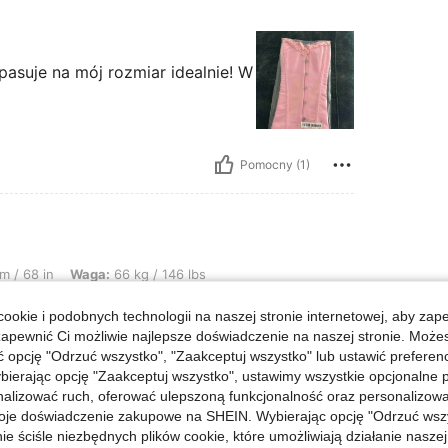
pasuje na mój rozmiar idealnie! W
Pomocny (1)
: 66 kg / 146 lbs, Biust: 96 cm / 38 in, Kształt ciała: Klepsydra, Talia: 78 cm /
m / 68 in
Waga:
66 kg / 146 lbs
 / 31 in
Biodra:
109 cm / 43 in
ookie i podobnych technologii na naszej stronie internetowej, aby zap
zapewnić Ci możliwie najlepsze doświadczenie na naszej stronie. Moż
stko ładnie trzyma polecam!!!!!
opcję "Odrzuć wszystko", "Zaakceptuj wszystko" lub ustawić preferen
bierając opcję "Zaakceptuj wszystko", ustawimy wszystkie opcjonalne pl
lizować ruch, oferować ulepszoną funkcjonalność oraz personalizować 
oje doświadczenie zakupowe na SHEIN. Wybierając opcję "Odrzuć wszy
Pomocny (1)
ie ściśle niezbędnych plików cookie, które umożliwiają działanie nasze