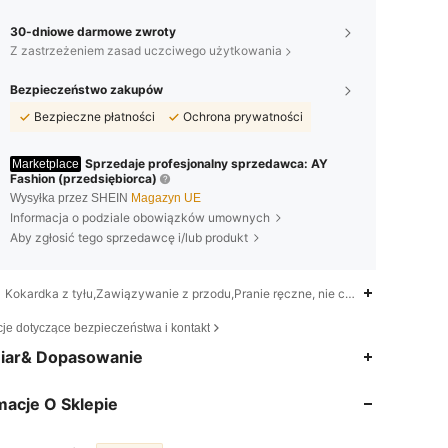
30-dniowe darmowe zwroty
Z zastrzeżeniem zasad uczciwego użytkowania
Bezpieczeństwo zakupów
Bezpieczne płatności
Ochrona prywatności
Sprzedaje profesjonalny sprzedawca: AY
Marketplace
Fashion (przedsiębiorca)
Wysyłka przez SHEIN
Magazyn UE
Informacja o podziale obowiązków umownych
Aby zgłosić tego sprzedawcę i/lub produkt
Kokardka z tyłu,Zawiązywanie z przodu,Pranie ręczne, nie czyścić chemiczn
cje dotyczące bezpieczeństwa i kontakt
4,88
9
21
iar& Dopasowanie
4,88
9
21
macje O Sklepie
4,88
9
21