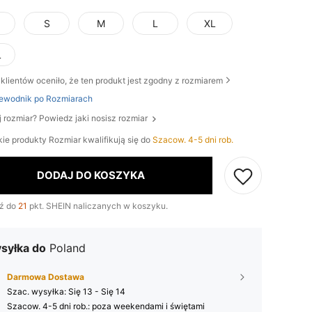
S
M
L
XL
L
klientów oceniło, że ten produkt jest zgodny z rozmiarem
ewodnik po Rozmiarach
j rozmiar? Powiedz jaki nosisz rozmiar
ie produkty Rozmiar kwalifikują się do
Szacow. 4-5 dni rob.
DODAJ DO KOSZYKA
ź do
21
pkt. SHEIN naliczanych w koszyku.
syłka do
Poland
Darmowa Dostawa
Szac. wysyłka:
Się 13 - Się 14
Szacow. 4-5 dni rob.: poza weekendami i świętami