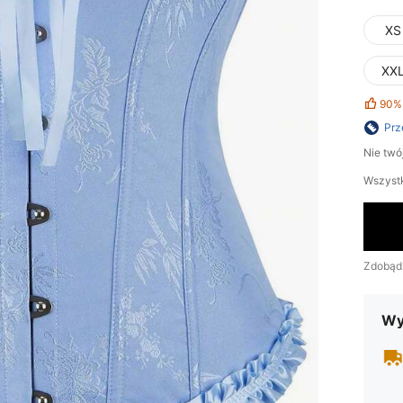
XS
XX
90%
Prz
Nie twó
Wszystk
Zdobąd
Wy