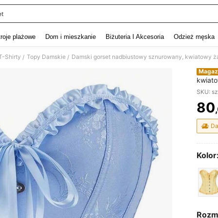
et
and down arrow keys to navigate search Ostatnie wyszukiwanie and szukaj i znaj
troje plażowe
Dom i mieszkanie
Biżuteria I Akcesoria
Odzież męska
T-Shirty
Topy Damskie
/
/
Magaz
kwiato
festiw
SKU: s
koncer
80
PR
Da
Kolor
Rozm