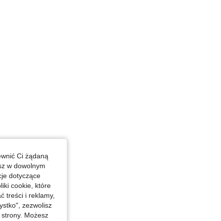
 31 in, Biodra: 109 cm / 43 in, Kolor: Wielokolorowe, Rozmiar: S
ewnić Ci żądaną
esz w dowolnym
cje dotyczące
iki cookie, które
treści i reklamy,
stko", zezwolisz
j strony. Możesz