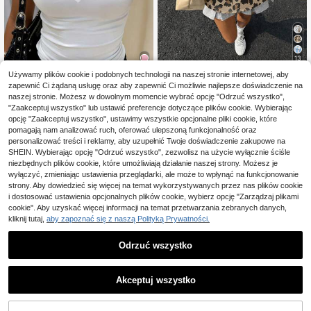
13
Używamy plików cookie i podobnych technologii na naszej stronie internetowej, aby
#FasonyOversize
zapewnić Ci żądaną usługę oraz aby zapewnić Ci możliwie najlepsze doświadczenie na
13
Muchica Damska kosz
Magazyn UE
naszej stronie. Możesz w dowolnym momencie wybrać opcję "Odrzuć wszystko",
ulka sportowa na Mistrzostwa Świa
47
INAWLY Solva Damska,
Magazyn UE
"Zaakceptuj wszystko" lub ustawić preferencje dotyczące plików cookie. Wybierając
,00zł
ta 2026, retro, z dzianiny, wielokolo
swobodna, jednokolorowa, minimali
#2 Bestsellery
w Przyciąć Koszulki casualowe
opcję "Zaakceptuj wszystko", ustawimy wszystkie opcjonalne pliki cookie, które
rowa w pasy, z nadrukiem w panter
4-5 dni roboczych
styczna koszulka z dekoltem w ser
kę, blokami kolorów, numerem i em
pomagają nam analizować ruch, oferować ulepszoną funkcjonalność oraz
38
ek i krótkim rękawem
,00zł
blematem, wzór zagraniczny, styl c
personalizować treści i reklamy, aby uzupełnić Twoje doświadczenie zakupowe na
ollegial, klasyczny, modny, młodzie
4-5 dni roboczych
SHEIN. Wybierając opcję "Odrzuć wszystko", zezwolisz na użycie wyłącznie ściśle
żowy i street style, gładka i wygodn
niezbędnych plików cookie, które umożliwiają działanie naszej strony. Możesz je
a tkanina, idealna na dzień meczo
wyłączyć, zmieniając ustawienia przeglądarki, ale może to wpłynąć na funkcjonowanie
wy, piłkarska
strony. Aby dowiedzieć się więcej na temat wykorzystywanych przez nas plików cookie
i dostosować ustawienia opcjonalnych plików cookie, wybierz opcję "Zarządzaj plikami
cookie". Aby uzyskać więcej informacji na temat przetwarzania zebranych danych,
kliknij tutaj,
aby zapoznać się z naszą Polityką Prywatności.
Odrzuć wszystko
Akceptuj wszystko