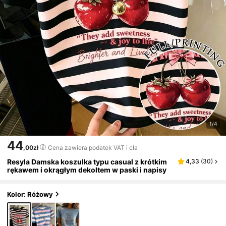
1/4
44
,00zł
Cena zawiera podatek VAT i cła
Resyla Damska koszulka typu casual z krótkim
4,33
(
30
)
rękawem i okrągłym dekoltem w paski i napisy
Kolor: Różowy