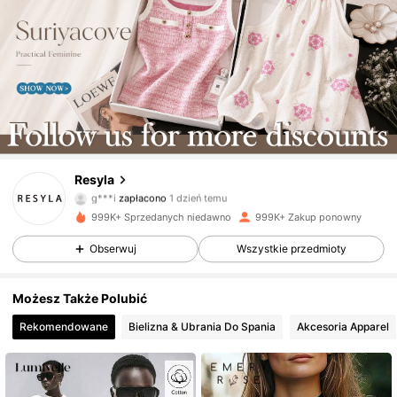
Resyla
459K Obserwujący
4,66
g***i
zapłacono
1 dzień temu
s***7
zaobserwował(-a)
30 minut(y) temu
999K+ Sprzedanych niedawno
999K+ Zakup ponowny
459K Obserwujący
4,66
Obserwuj
Wszystkie przedmioty
Możesz Także Polubić
459K Obserwujący
4,66
Rekomendowane
Bielizna & Ubrania Do Spania
Akcesoria Apparel
459K Obserwujący
4,66