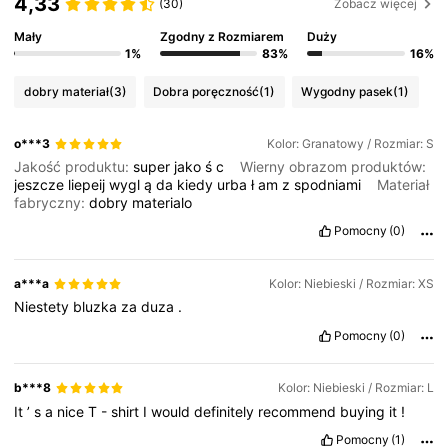
4,33
(30)
Zobacz więcej
Mały
Zgodny z Rozmiarem
Duży
1%
83%
16%
dobry materiał
(3)
Dobra poręczność
(1)
Wygodny pasek
(1)
o***3
Kolor: Granatowy / Rozmiar: S
Jakość produktu:
super
jako
ś
c
Wierny obrazom produktów:
jeszcze
liepeij
wygl
ą
da
kiedy
urba
ł
am
z
spodniami
Materiał
fabryczny:
dobry
materialo
Pomocny
(0)
a***a
Kolor: Niebieski / Rozmiar: XS
Niestety
bluzka
za
duza
.
Pomocny
(0)
b***8
Kolor: Niebieski / Rozmiar: L
It
’
s
a
nice
T
-
shirt
I
would
definitely
recommend
buying
it
!
Pomocny
(1)