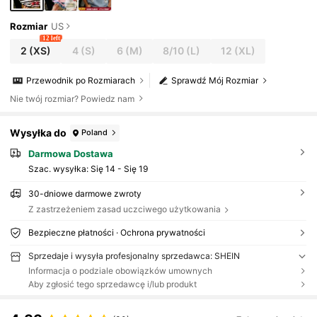
Rozmiar
US
12 left
2
(XS)
4
(S)
6
(M)
8/10
(L)
12
(XL)
Przewodnik po Rozmiarach
Sprawdź Mój Rozmiar
Nie twój rozmiar? Powiedz nam
Wysyłka do
Poland
Darmowa Dostawa
Szac. wysyłka:
Się 14 - Się 19
30-dniowe darmowe zwroty
Z zastrzeżeniem zasad uczciwego użytkowania
Bezpieczne płatności · Ochrona prywatności
Sprzedaje i wysyła profesjonalny sprzedawca: SHEIN
Informacja o podziale obowiązków umownych
Aby zgłosić tego sprzedawcę i/lub produkt