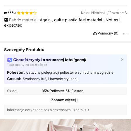
m***u
Kolor: Niebieski / Rozmiar: S
Fabric material:
Again
,
quite
plastic
feel
material
.
Not
as
I
expected
Pomocny
(0)
Szczegóły Produktu
Charakterystyka sztucznej inteligencji
Tekst oparty na szczegółach
Poliester:
Łatwy w pielęgnacji poliester o schludnym wyglądzie.
Casual:
Swobodny krój i łatwość stylizacji.
Skład:
95% Poliester, 5% Elastan
Zobacz więcej
Informacje dotyczące bezpieczeństwa i kontakt