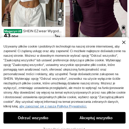
12
SHEIN EZwear Wygodn
Magazyn UE
43
a, seksowna, luźna, jednoramienna,
,00zł
luźna, dzianinowa koszulka typu T-
14
shirt z odkrytymi ramionami, w stylu
4-5 dni roboczych
Używamy plików cookie i podobnych technologii na naszej stronie internetowej, aby
oversize, szykowna
NOIRLYN
zapewnić Ci żądaną usługę oraz aby zapewnić Ci możliwie najlepsze doświadczenie na
NOIRLYN damski casualowy sekso
naszej stronie. Możesz w dowolnym momencie wybrać opcję "Odrzuć wszystko",
56
wny top Y2K na jesień, dopasowan
,00zł
"Zaakceptuj wszystko" lub ustawić preferencje dotyczące plików cookie. Wybierając
y, z długim rękawem, dekoltem w s
opcję "Zaakceptuj wszystko", ustawimy wszystkie opcjonalne pliki cookie, które
erek, jednolity kolor z koronkowym
kontrastem, odpowiedni do codzien
pomagają nam analizować ruch, oferować ulepszoną funkcjonalność oraz
nych dojazdów
personalizować treści i reklamy, aby uzupełnić Twoje doświadczenie zakupowe na
SHEIN. Wybierając opcję "Odrzuć wszystko", zezwolisz na użycie wyłącznie ściśle
niezbędnych plików cookie, które umożliwiają działanie naszej strony. Możesz je
wyłączyć, zmieniając ustawienia przeglądarki, ale może to wpłynąć na funkcjonowanie
strony. Aby dowiedzieć się więcej na temat wykorzystywanych przez nas plików cookie
i dostosować ustawienia opcjonalnych plików cookie, wybierz opcję "Zarządzaj plikami
cookie". Aby uzyskać więcej informacji na temat przetwarzania zebranych danych,
kliknij tutaj,
aby zapoznać się z naszą Polityką Prywatności.
Odrzuć wszystko
Akceptuj wszystko