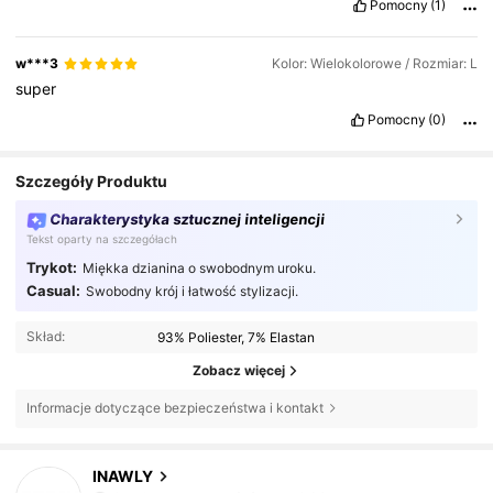
Pomocny
(1)
w***3
Kolor: Wielokolorowe / Rozmiar: L
super
Pomocny
(0)
Szczegóły Produktu
Charakterystyka sztucznej inteligencji
Tekst oparty na szczegółach
Trykot:
Miękka dzianina o swobodnym uroku.
Casual:
Swobodny krój i łatwość stylizacji.
Skład:
93% Poliester, 7% Elastan
Zobacz więcej
Informacje dotyczące bezpieczeństwa i kontakt
1.1M Obserwujący
4,82
INAWLY
3***9
zaobserwował(-a)
4 godzin(y) temu