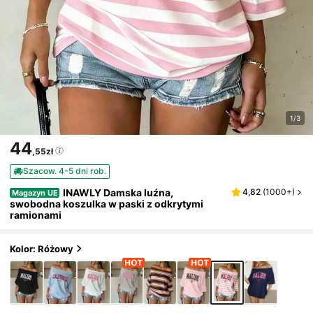
1/3
44
,55zł
Szacow. 4-5 dni rob.
INAWLY Damska luźna,
4,82
(
1000+
)
Magazyn UE
swobodna koszulka w paski z odkrytymi
ramionami
Kolor: Różowy