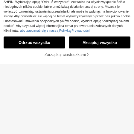
SHEIN. Wybierając opcję "Odrzuć wszystko", zezwolisz na użycie wyłącznie ściśle
niezbędnych plików cookie, które umożliwiają działanie naszej strony. Możesz je
wyłączyć, zmieniając ustawienia przeglądarki, ale może to wpłynąć na funkcjonowanie
strony. Aby dowiedzieć się więcej na temat wykorzystywanych przez nas plików cookie
i dostosować ustawienia opcjonalnych plików cookie, wybierz opcję "Zarządzaj plikami
cookie". Aby uzyskać więcej informacji na temat przetwarzania zebranych danych,
kliknij tutaj,
aby zapoznać się z naszą Polityką Prywatności.
Odrzuć wszystko
Akceptuj wszystko
Zarządzaj ciasteczkami
KUP TERAZ
DODAJ DO KOSZYKA
Slayform
5
Slayform Slayform Dam
Magazyn UE
skie dopasowane spodenki do bieg
56
Damskie letnie spodenk
Magazyn UE
,33zł
ania i jogi z paskiem w talii
i sportowe, luźne, oddychające, z el
54
,00zł
4-5 dni roboczych
astyczną talią, cienkie, do biegania,
kolarstwa, bermudy, czarne
4-5 dni roboczych