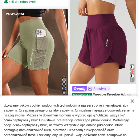
ki swetrowe
4-5 dni roboczych
11
Eassivo
15
Eassivo Eassivo Wysoki
Magazyn UE
stan, rozcięcie na dole, sportowe sp
46
Powerista
,00zł
odenki na chiński Nowy Rok, dams
Używamy plików cookie i podobnych technologii na naszej stronie internetowej, aby
Powerista Damskie spo
kie spodenki dresowe, spodenki do
Magazyn UE
4-5 dni roboczych
zapewnić Ci żądaną usługę oraz aby zapewnić Ci możliwie najlepsze doświadczenie na
rtowe spodenki z siateczki i kiesze
ćwiczeń, spodenki motocyklowe
48
,63zł
naszej stronie. Możesz w dowolnym momencie wybrać opcję "Odrzuć wszystko",
nią na telefon, letnie
"Zaakceptuj wszystko" lub ustawić preferencje dotyczące plików cookie. Wybierając
4-5 dni roboczych
opcję "Zaakceptuj wszystko", ustawimy wszystkie opcjonalne pliki cookie, które
pomagają nam analizować ruch, oferować ulepszoną funkcjonalność oraz
personalizować treści i reklamy, aby uzupełnić Twoje doświadczenie zakupowe na