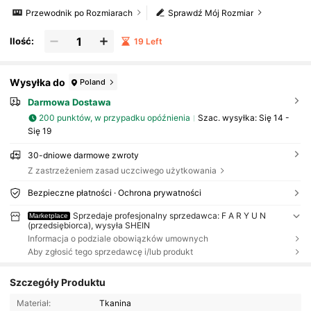
Przewodnik po Rozmiarach
Sprawdź Mój Rozmiar
Ilość:
19 Left
Wysyłka do
Poland
Darmowa Dostawa
200 punktów, w przypadku opóźnienia
Szac. wysyłka:
Się 14 -
Się 19
30-dniowe darmowe zwroty
Z zastrzeżeniem zasad uczciwego użytkowania
Bezpieczne płatności · Ochrona prywatności
Sprzedaje profesjonalny sprzedawca: F A R Y U N
Marketplace
(przedsiębiorca), wysyła SHEIN
Informacja o podziale obowiązków umownych
Aby zgłosić tego sprzedawcę i/lub produkt
Szczegóły Produktu
Materiał:
Tkanina