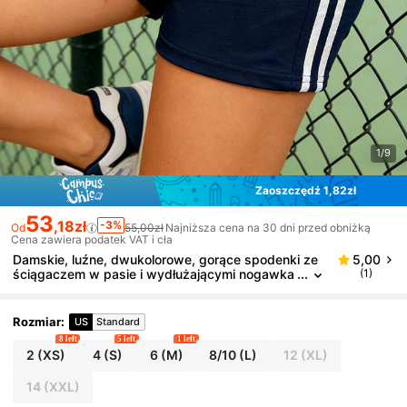
1/9
Zaoszczędź 1,82zł
53
,18zł
-3%
Od
55,00zł
Najniższa cena na 30 dni przed obniżką
Cena zawiera podatek VAT i cła
Damskie, luźne, dwukolorowe, gorące spodenki ze
5,00
ściągaczem w pasie i wydłużającymi nogawka
(1)
mi, uniwersalny, niezbędny element letniego str
oju sportowego!
Rozmiar
:
US
Standard
8 left
5 left
1 left
2
(XS)
4
(S)
6
(M)
8/10
(L)
12
(XL)
14
(XXL)