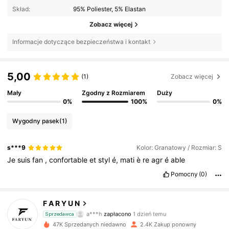
Skład:
95% Poliester, 5% Elastan
Zobacz więcej
Informacje dotyczące bezpieczeństwa i kontakt
5,00
(1)
Zobacz więcej
Mały
Zgodny z Rozmiarem
Duży
0%
100%
0%
Wygodny pasek
(1)
s***9
Kolor: Granatowy / Rozmiar: S
Je
suis
fan
,
confortable
et
styl
é,
mati
è
re
agr
é
able
Pomocny
(0)
F A R Y U N
4.8K Obserwujący
4,63
a***h
zapłacono
1 dzień temu
Sprzedawca
47K Sprzedanych niedawno
2.4K Zakup ponowny