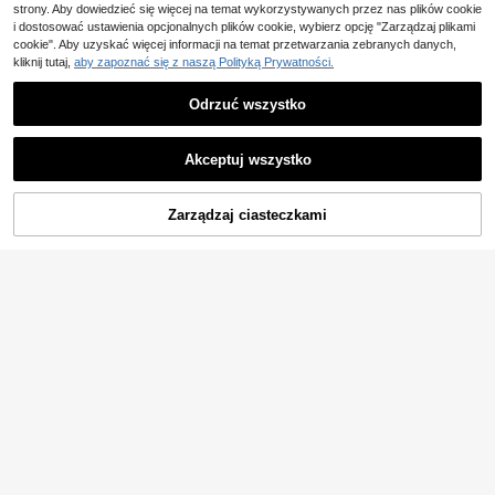
strony. Aby dowiedzieć się więcej na temat wykorzystywanych przez nas plików cookie
i dostosować ustawienia opcjonalnych plików cookie, wybierz opcję "Zarządzaj plikami
cookie". Aby uzyskać więcej informacji na temat przetwarzania zebranych danych,
kliknij tutaj,
aby zapoznać się z naszą Polityką Prywatności.
Odrzuć wszystko
Akceptuj wszystko
16
Zarządzaj ciasteczkami
DODAJ DO KOSZYKA
L.LOU BAG
Damska torba typu crossbody z nyl
onu, minimalistyczna, z zapięciem
32 Left
na magnes, swobodna, słodka i mo
34
34
dna
,43zł
1 szt. mini modna torebka, mała kw
36
adratowa torba, stylowa uniwersaln
,97zł
-3%
a damska torebka na ramię i crossb
38,29zł
najniższa cena
ody, jednolity kolor, mini portfel, mie
ści telefon, monety i szminkę, do co
dziennego użytku i dojazdu do prac
y