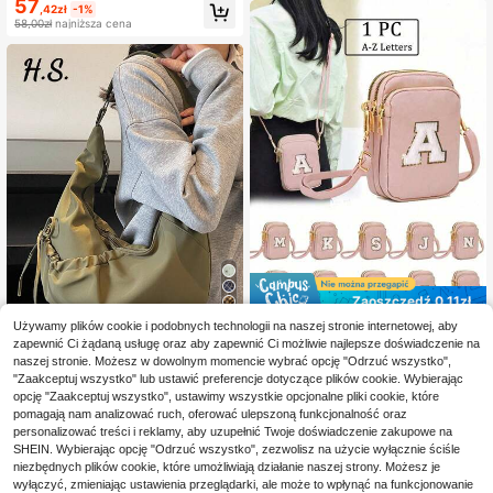
57
torebka typu crossbody z wytłoczo
klapką, torebka na szminkę, urocza
,42zł
-1%
nym wzorem strusia, idealna na co
torba crossbody na skos, torba na a
58,00zł
najniższa cena
dzień, na wyjścia, zakupy, imprezy,
kcesoria
elegancka torebka damska, torba d
o pracy, idealny wybór na Walentyn
ki, wygodna i modna, stylowa toreb
ka, spersonalizowany wybór na pre
zent, akcesorium z 2025 r., modny s
tyl odpowiedni na każdą okazję, lu
ksusowy wygląd w przystępnej cen
ie, buntownicza torebka imprezow
a, idealna na imprezy, wesela, bale,
kolacje/bankiety, elegancka torebk
a damska
Zaoszczędź 0,11zł
9
Używamy plików cookie i podobnych technologii na naszej stronie internetowej, aby
1 szt. Modna, swobodna torebka ty
zapewnić Ci żądaną usługę oraz aby zapewnić Ci możliwie najlepsze doświadczenie na
Zaoszczędź 2,31zł
pu crossbody z kieszenią na telefo
34
,96zł
35,07zł
najniższa cena
n i portmonetką, odpowiednia dla d
naszej stronie. Możesz w dowolnym momencie wybrać opcję "Odrzuć wszystko",
H.S.BAG
ziewczynek, na podróż, na powrót
"Zaakceptuj wszystko" lub ustawić preferencje dotyczące plików cookie. Wybierając
do szkoły, na prezent (torba ręczni
Torba na ramię z nylonu w jednolity
opcję "Zaakceptuj wszystko", ustawimy wszystkie opcjonalne pliki cookie, które
e robiona z napisem "zrób to sam!")
m kolorze w stylu japońskim, modn
2 Left
pomagają nam analizować ruch, oferować ulepszoną funkcjonalność oraz
a plisowana torba na ramię z zapię
65
personalizować treści i reklamy, aby uzupełnić Twoje doświadczenie zakupowe na
,69zł
-3%
ciem na kokardę, składana torba w
SHEIN. Wybierając opcję "Odrzuć wszystko", zezwolisz na użycie wyłącznie ściśle
68,00zł
najniższa cena
kształcie półksiężyca do szkoły/na
niezbędnych plików cookie, które umożliwiają działanie naszej strony. Możesz je
uczelnię/na co dzień
wyłączyć, zmieniając ustawienia przeglądarki, ale może to wpłynąć na funkcjonowanie