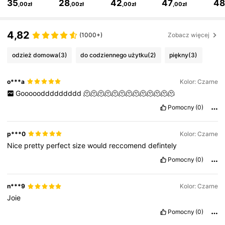
35
28
42
47
4
,00zł
,00zł
,00zł
,00zł
6.6M Obserwujący
4,86
4,82
(1000+)
Zobacz więcej
6.6M Obserwujący
4,86
odzież domowa
(3)
do codziennego użytku
(2)
piękny
(3)
6.6M Obserwujący
4,86
o***a
Kolor: Czarne
Goooooddddddddd
🫠🫠🫠🫠🫠🫠🫠🫠🫠🫠🫠🫠🫠
Pomocny
(0)
6.6M Obserwujący
4,86
p***0
Kolor: Czarne
6.6M Obserwujący
4,86
Nice
pretty
perfect
size
would
reccomend
defintely
Pomocny
(0)
6.6M Obserwujący
4,86
n***9
Kolor: Czarne
Joie
Pomocny
(0)