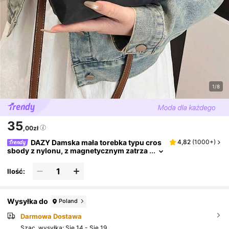
1/8
35
,00zł
DAZY Damska mała torebka typu cros
4,82
(
1000+
)
sbody z nylonu, z magnetycznym zatrza
skiem, w stylu pierogów, swobodna, sło
dka i modna
Ilość:
Wysyłka do
Poland
Darmowa Dostawa
Szac. wysyłka:
Się 14 - Się 19