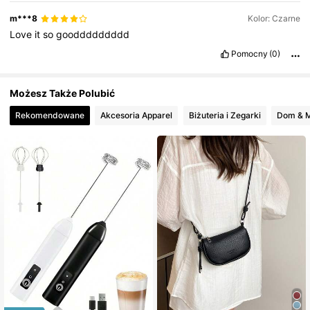
m***8
Kolor: Czarne
Love
it
so
gooddddddddd
Pomocny
(0)
Możesz Także Polubić
Rekomendowane
Akcesoria Apparel
Biżuteria i Zegarki
D