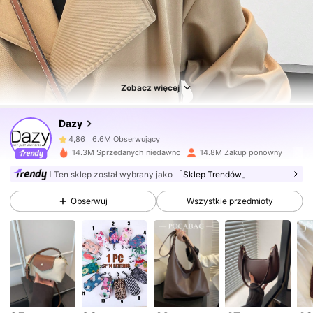
Zobacz więcej
6.6M Obserwujący
4,86
Dazy
6.6M Obserwujący
4,86
14.3M Sprzedanych niedawno
14.8M Zakup ponowny
Ten sklep został wybrany jako
「Sklep Trendów」
6.6M Obserwujący
4,86
Obserwuj
Wszystkie przedmioty
6.6M Obserwujący
4,86
6.6M Obserwujący
4,86