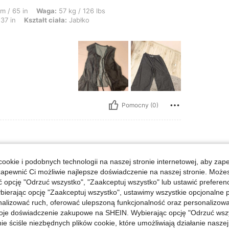
: 57 kg / 126 lbs, Biust: 92 cm / 36 in, Talia: 72 cm / 28 in, Biodra: 93 cm / 37 
m / 65 in
Waga:
57 kg / 126 lbs
37 in
Kształt ciała:
Jabłko
Pomocny (0)
a: 59 kg / 130 lbs, Biust: 90 cm / 35 in, Kształt ciała: Klepsydra, Kolor: Ciemn
m / 65 in
Waga:
59 kg / 130 lbs
ookie i podobnych technologii na naszej stronie internetowej, aby zap
ny jeans
Rozmiar:
S
zapewnić Ci możliwie najlepsze doświadczenie na naszej stronie. Moż
opcję "Odrzuć wszystko", "Zaakceptuj wszystko" lub ustawić preferen
bierając opcję "Zaakceptuj wszystko", ustawimy wszystkie opcjonalne pl
cam
lizować ruch, oferować ulepszoną funkcjonalność oraz personalizować 
oje doświadczenie zakupowe na SHEIN. Wybierając opcję "Odrzuć wszy
ie ściśle niezbędnych plików cookie, które umożliwiają działanie nasze