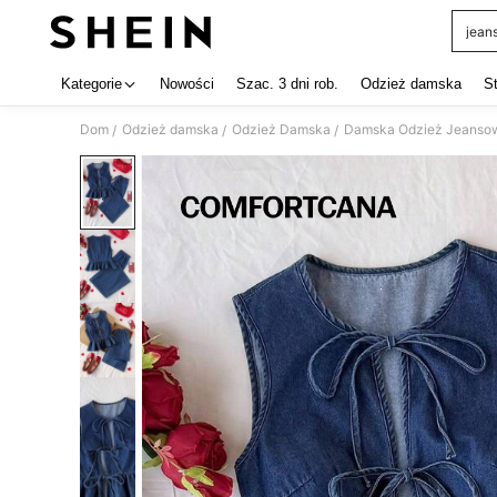
jean
Use up 
Kategorie
Nowości
Szac. 3 dni rob.
Odzież damska
S
Dom
Odzież damska
Odzież Damska
Damska Odzież Jeanso
/
/
/