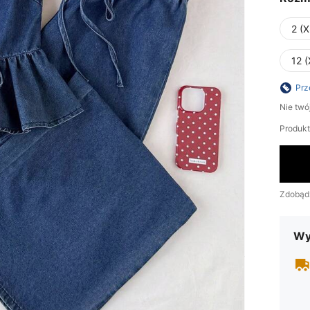
2 (X
12 (
Prz
Nie twó
Produkt 
Zdobąd
Wy