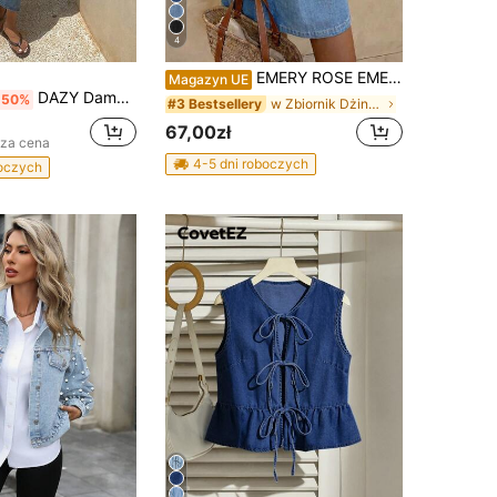
4
EMERY ROSE EMERY ROSE Damska casualowa sukienka jeansowa bez rękawów na wakacje
Magazyn UE
DAZY Damskie dwuczęściowe stroje jeansowe
-50%
w Zbiornik Dżinsy damskie
#3 Bestsellery
67,00zł
sza cena
4-5 dni roboczych
boczych