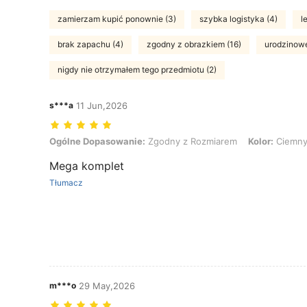
zamierzam kupić ponownie (3)
szybka logistyka (4)
l
brak zapachu (4)
zgodny z obrazkiem (16)
urodzinowe
nigdy nie otrzymałem tego przedmiotu (2)
s***a
11 Jun,2026
Ogólne Dopasowanie: Zgodny z Rozmiarem, Kolor: Ciemny jeans, R
Ogólne Dopasowanie:
Zgodny z Rozmiarem
Kolor:
Ciemny
Mega komplet
Tłumacz
m***o
29 May,2026