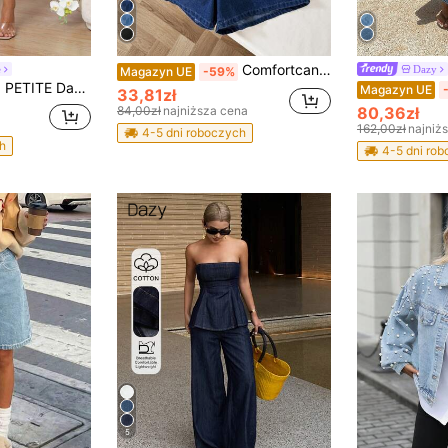
Comfortcana Damskie spodenki jeansowe z odkrytymi plecami, kombinezon jeansowy, kombinezon jeansowy, kombinezon casualowy, kombinezon jednoczęściowy
e
Dazy
Magazyn UE
-59%
jeansy z kieszeniami, przetarte i dziurawe, o zwężanym kroju, dla niskich kobiet
Magazyn UE
33,81zł
84,00zł
najniższa cena
80,36zł
162,00zł
najniż
4-5 dni roboczych
h
4-5 dni ro
5