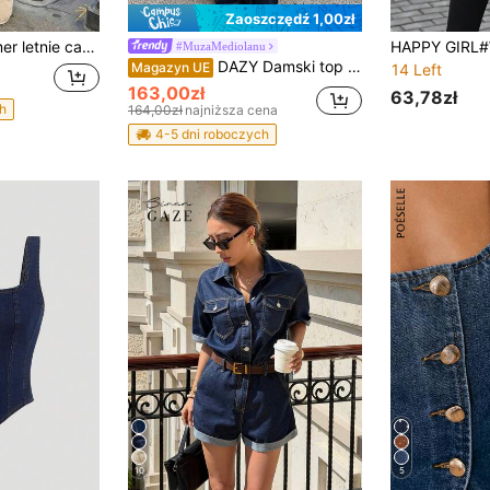
Zaoszczędź 1,00zł
 do kolan, odpowiednie na wakacje, plażę i festiwal muzyki country, w swobodnym stylu
#MuzaMediolanu
DAZY Damski top gorsetowy z dołem w kształcie litery A i luźnymi prostymi nogawkami, jeansy, casualowy garnitur na lato
Magazyn UE
14 Left
163,00zł
63,78zł
h
164,00zł
najniższa cena
4-5 dni roboczych
10
5