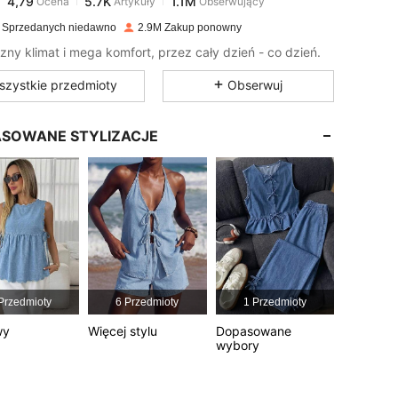
i***z
zapłacono
1 dzień temu
 Sprzedanych niedawno
2.9M Zakup ponowny
4,79
5.7K
1.1M
zny klimat i mega komfort, przez cały dzień - co dzień.
szystkie przedmioty
Obserwuj
4,79
5.7K
1.1M
SOWANE STYLIZACJE
4,79
5.7K
1.1M
4,79
5.7K
1.1M
4,79
5.7K
1.1M
Przedmioty
6 Przedmioty
1 Przedmioty
4,79
5.7K
1.1M
wy
Więcej stylu
Dopasowane
wybory
4,79
5.7K
1.1M