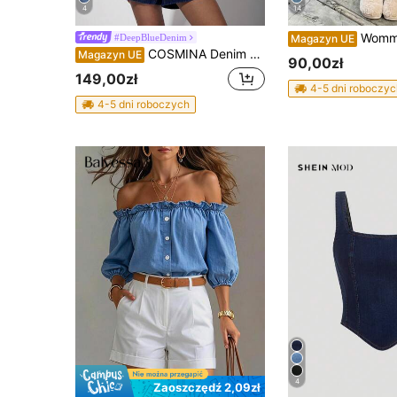
4
14
Wommer letnie casualowe luźne szorty dżinsowe
#DeepBlueDenim
Magazyn UE
COSMINA Denim Damska jednorzędowa kamizelka dżinsowa i szorty, casualowy garnitur
Magazyn UE
90,00zł
149,00zł
4-5 dni roboczyc
4-5 dni roboczych
4
Zaoszczędź 2,09zł