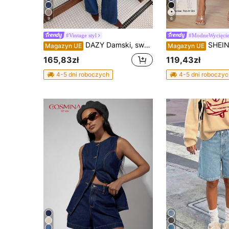
9
6
#Vintage styl
#ModneWycięci
DAZY Damski, swobodny komplet z koszulą, paskiem i kieszenią oraz szerokimi jeansami, wiosna/lato
SHEIN PETITE Damskie casualowe uniwersalne 
Magazyn UE
Magazyn UE
165,83zł
119,43zł
4-5 dni roboczych
4-5 dni roboczyc