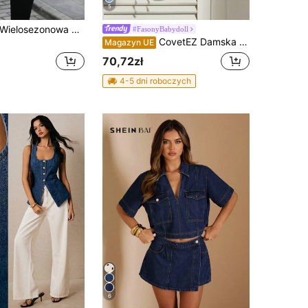
5
HAPPY GIRL#Wielosezonowa modna kurtka jeansowa dla kobiet na wiosnę, jesień i zimę, z długim rękawem, z przodu z guzikami i sztucznymi perłami, na festiwal, do szkoły, na co dzień, na urodziny, przyjęcie kawalerskie, podróże i na lotnisko
#FasonyBabydoll
CovetEZ Damska swobodna kamizelka dżinsowa z wiązaniem kokardowym, falbaną u dołu i niebieskim kolorem
Magazyn UE
70,72zł
4-5 dni roboczych
6