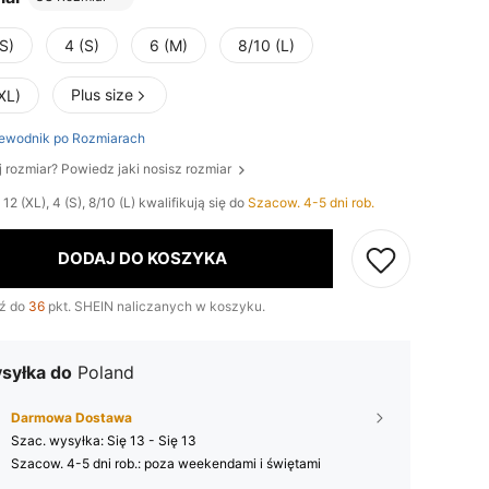
S)
4 (S)
6 (M)
8/10 (L)
Plus size
XL)
ewodnik po Rozmiarach
j rozmiar? Powiedz jaki nosisz rozmiar
12 (XL), 4 (S), 8/10 (L) kwalifikują się do
Szacow. 4-5 dni rob.
DODAJ DO KOSZYKA
ź do
36
pkt. SHEIN naliczanych w koszyku.
syłka do
Poland
Darmowa Dostawa
Szac. wysyłka:
Się 13 - Się 13
Szacow. 4-5 dni rob.: poza weekendami i świętami