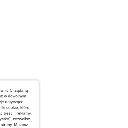
in, Kształt ciała: Jabłko, Kolor: Czarne, Rozmiar: M
y jeans, Rozmiar: S
ewnić Ci żądaną
esz w dowolnym
cje dotyczące
iki cookie, które
treści i reklamy,
stko", zezwolisz
j strony. Możesz