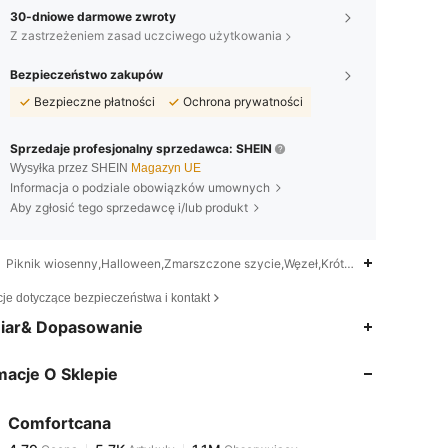
30-dniowe darmowe zwroty
Z zastrzeżeniem zasad uczciwego użytkowania
Bezpieczeństwo zakupów
Bezpieczne płatności
Ochrona prywatności
Sprzedaje profesjonalny sprzedawca: SHEIN
Wysyłka przez SHEIN
Magazyn UE
Informacja o podziale obowiązków umownych
Aby zgłosić tego sprzedawcę i/lub produkt
Piknik wiosenny,Halloween,Zmarszczone szycie,Węzeł,Krótka koszulka na r
cje dotyczące bezpieczeństwa i kontakt
4,79
5.7K
1.1M
iar& Dopasowanie
macje O Sklepie
4,79
5.7K
1.1M
Comfortcana
4,79
5.7K
1.1M
Ocena
Artykuły
Obserwujący