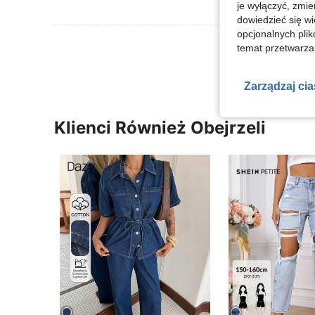
je wyłączyć, zmie
dowiedzieć się w
opcjonalnych plik
Zobacz Więce
temat przetwarzan
Zarządzaj ci
Klienci Również Obejrzeli