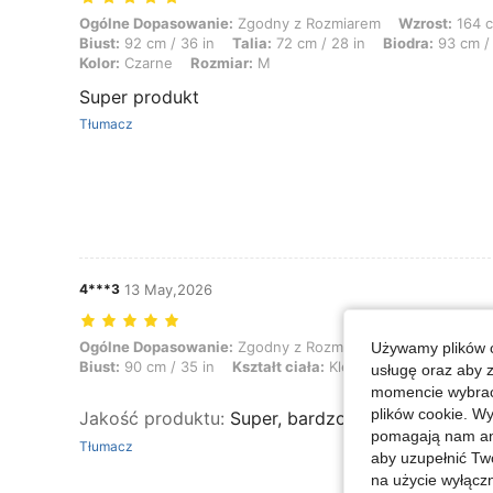
Ogólne Dopasowanie: Zgodny z Rozmiarem, Wzrost: 164 cm / 65 in, Waga
Ogólne Dopasowanie:
Zgodny z Rozmiarem
Wzrost:
164 c
Biust:
92 cm / 36 in
Talia:
72 cm / 28 in
Biodra:
93 cm / 
Kolor:
Czarne
Rozmiar:
M
Super produkt
Tłumacz
4***3
13 May,2026
Ogólne Dopasowanie: Zgodny z Rozmiarem, Wzrost: 165 cm / 65 in, Wag
Ogólne Dopasowanie:
Zgodny z Rozmiarem
Wzrost:
165 c
Używamy plików c
Biust:
90 cm / 35 in
Kształt ciała:
Klepsydra
Kolor:
Ciem
usługę oraz aby 
momencie wybrać 
plików cookie. Wy
Jakość produktu
:
Super, bardzo oryginalny pole
pomagają nam ana
Tłumacz
aby uzupełnić Tw
na użycie wyłączn