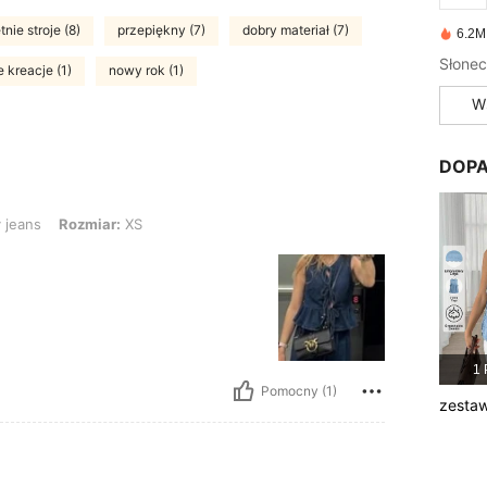
etnie stroje (8)
przepiękny (7)
dobry materiał (7)
6.2M
Słonec
 kreacje (1)
nowy rok (1)
W
DOPA
ozmiar: XS
 jeans
Rozmiar:
XS
1 
Pomocny (1)
zesta