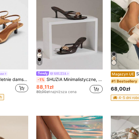
4
Sandały damski
nne
SHUZIA
Magazyn UE
we z odkrytymi palcami i wysokim obcasem, na obcasie typu kociak
SHUZIA Minimalistyczne, wygodne sandały damskie na obcasie typu kociak z okrągłym noskiem i złotą ozdobą, ze sztucznego zamszu
-1%
#1 Bestsellery
88,11zł
68,00zł
89,00zł
najniższa cena
h
4-5 dni ro