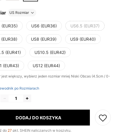
iar
US Rozmiar
 (EUR35)
US6 (EUR36)
US6.5 (EUR37)
 (EUR38)
US8 (EUR39)
US9 (EUR40)
.5 (EUR41)
US10.5 (EUR42)
1 (EUR43)
US12 (EUR44)
 jest większy, wybierz jeden rozmiar mniej
Niski Obcas (4.5cm / 0-
ewodnik po Rozmiarach
DODAJ DO KOSZYKA
ź do
27
pkt. SHEIN naliczanych w koszyku.