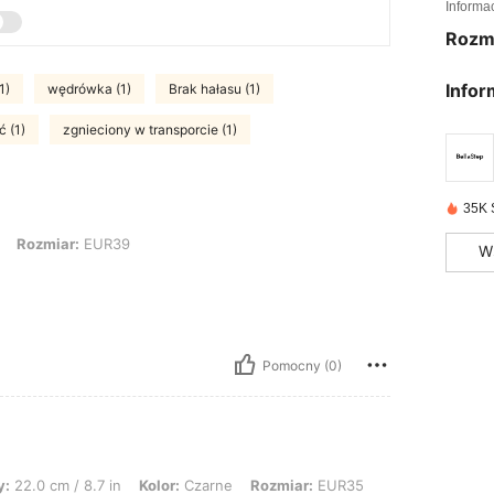
Informa
Rozm
Infor
1)
wędrówka (1)
Brak hałasu (1)
 (1)
zgnieciony w transporcie (1)
35K 
r: EUR39
Rozmiar:
EUR39
W
Pomocny (0)
/ 8.7 in, Kolor: Czarne, Rozmiar: EUR35
y:
22.0 cm / 8.7 in
Kolor:
Czarne
Rozmiar:
EUR35