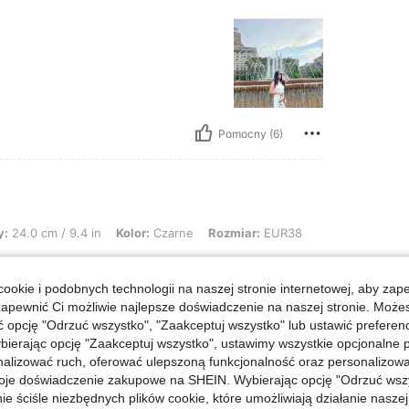
Pomocny (6)
/ 9.4 in, Kolor: Czarne, Rozmiar: EUR38
y:
24.0 cm / 9.4 in
Kolor:
Czarne
Rozmiar:
EUR38
ivery! I recommend!!!
ookie i podobnych technologii na naszej stronie internetowej, aby zap
zapewnić Ci możliwie najlepsze doświadczenie na naszej stronie. Moż
opcję "Odrzuć wszystko", "Zaakceptuj wszystko" lub ustawić preferen
Pomocny (3)
bierając opcję "Zaakceptuj wszystko", ustawimy wszystkie opcjonalne pl
lizować ruch, oferować ulepszoną funkcjonalność oraz personalizować 
oje doświadczenie zakupowe na SHEIN. Wybierając opcję "Odrzuć wszy
j Opinii
ie ściśle niezbędnych plików cookie, które umożliwiają działanie nasze