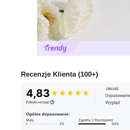
Recenzje Klienta
(100+)
Jakość
4,83
Dopasowani
Wygląd
Polityka recenzji
Ogólne dopasowanie:
Mały
Zgodny z Rozmiarem
2%
94%