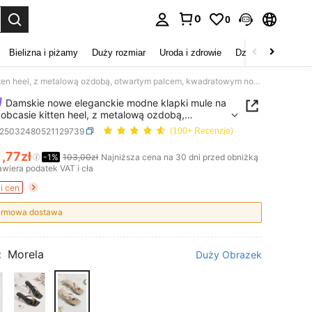
0
0
duj. Press Enter to select.
Bielizna i piżamy
Duży rozmiar
Uroda i zdrowie
Dzieci
Buty
D
Damskie nowe eleganckie modne klapki mule na niskim obcasie kitten heel, z metalową ozdobą, otwartym palcem, kwadratowym noskiem i paskiem typu thong, uniwersalne na plażę i na zewnątrz
Damskie nowe eleganckie modne klapki mule na
 obcasie kitten heel, z metalową ozdobą,
tym palcem, kwadratowym noskiem i paskiem
x25032480521129739
(100+ Recenzje)
hong, uniwersalne na plażę i na zewnątrz
1
,77zł
-1%
103,00zł
Najniższa cena na 30 dni przed obniżką
ICE AND AVAILABILITY
wiera podatek VAT i cła
i cen
rmowa dostawa
:
Morela
Duży Obrazek