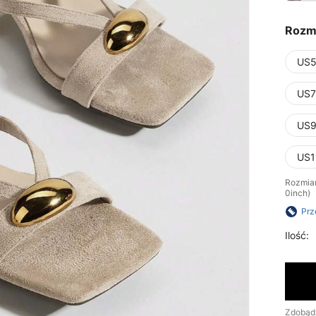
Rozm
US5
US7
US9
US1
Rozmiar
0inch)
Prz
Ilość:
Zdobąd