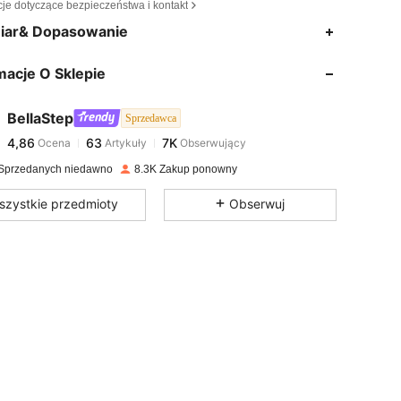
cje dotyczące bezpieczeństwa i kontakt
4,86
63
7K
iar& Dopasowanie
macje O Sklepie
4,86
63
7K
BellaStep
Sprzedawca
4,86
63
7K
Ocena
Artykuły
Obserwujący
4***6
zapłacono
1 dzień temu
Sprzedanych niedawno
8.3K Zakup ponowny
4,86
63
7K
szystkie przedmioty
Obserwuj
4,86
63
7K
4,86
63
7K
4,86
63
7K
4,86
63
7K