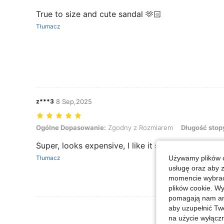
True to size and cute sandal 🫶🏻
Tłumacz
z***3
8 Sep,2025
Ogólne Dopasowanie: Zgodny z Rozmiarem, Długość stopy: 24.0 cm 
Ogólne Dopasowanie:
Zgodny z Rozmiarem
Długość stop
Super, looks expensive, I like it so much! Fast del
Używamy plików c
Tłumacz
usługę oraz aby 
momencie wybrać 
plików cookie. Wy
pomagają nam ana
aby uzupełnić Tw
Zobacz Więce
na użycie wyłączn