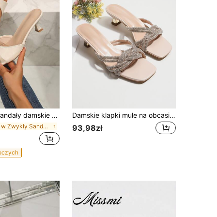
e na wysokim obcasie typu kitten heel, kwadratowy nosek, odkryte palce, jednolity kolor, brokatowa cholewka, styl boho, letnie, chłodne, 1 para (rozmiar większy o pół numeru)
Damskie klapki mule na obcasie w kształcie piramidy z dekoracją z cyrkonii, błyszczące sandały na obcasie na imprezę, wiosenno-letnie stylizacje, obcas typu kitten heel
w Zwykły Sandały damskie na obcasie
93,98zł
boczych