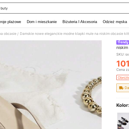
 buty
and down arrow keys to navigate search Ostatnie wyszukiwanie and szukaj i znaj
troje plażowe
Dom i mieszkanie
Biżuteria I Akcesoria
Odzież męska
na obcasie
/
niskim
otwar
SKU: s
typu t
10
PR
Cena za
Obniżk
Da
Kolor