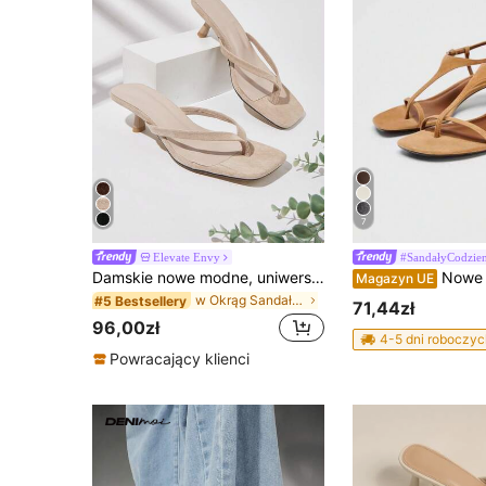
7
Elevate Envy
#SandałyCodzie
Damskie nowe modne, uniwersalne i wygodne sandały na wysokim obcasie z paskiem między palcami, jednokolorowe (losowy kamienny wzór cięcia)
Nowe letnie damskie sandały zamszo
Magazyn UE
w Okrąg Sandały Damskie
#5 Bestsellery
71,44zł
96,00zł
4-5 dni roboczyc
Powracający klienci