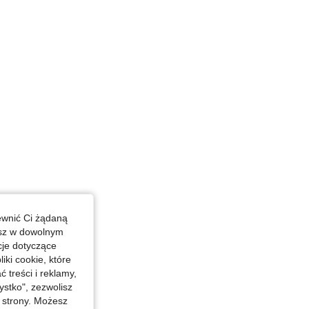
4,86
63
7K
4,86
63
7K
ewnić Ci żądaną
esz w dowolnym
cje dotyczące
iki cookie, które
treści i reklamy,
stko", zezwolisz
j strony. Możesz