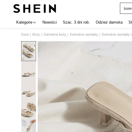
białe
Use up 
Kategorie
Nowości
Szac. 3 dni rob.
Odzież damska
S
Dom
Buty
Damskie buty
Damskie sandały
Damskie sandały 
/
/
/
/