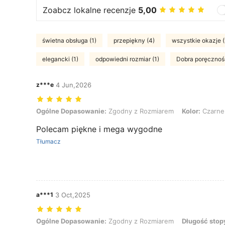
Zoabcz lokalne recenzje
5,00
świetna obsługa (1)
przepiękny (4)
wszystkie okazje (
elegancki (1)
odpowiedni rozmiar (1)
Dobra poręczność
z***e
4 Jun,2026
Ogólne Dopasowanie: Zgodny z Rozmiarem, Kolor: Czarne, Rozmia
Ogólne Dopasowanie:
Zgodny z Rozmiarem
Kolor:
Czarne
Polecam piękne i mega wygodne
Tłumacz
a***1
3 Oct,2025
Ogólne Dopasowanie: Zgodny z Rozmiarem, Długość stopy: 22.0 cm 
Ogólne Dopasowanie:
Zgodny z Rozmiarem
Długość stop