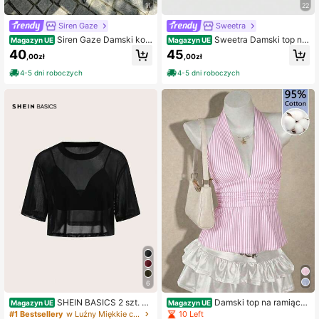
11
22
Siren Gaze
Sweetra
Siren Gaze Damski kor
Sweetra Damski top na
Magazyn UE
Magazyn UE
onkowy, patchworkowy, swobodn
ramiączkach z teksturowanym nad
40
45
,00zł
,00zł
y, uniwersalny top na co dzień
rukiem i kokardką
4-5 dni roboczych
4-5 dni roboczych
6
SHEIN BASICS 2 szt. ca
Damski top na ramiącz
Magazyn UE
Magazyn UE
sualowych seksownych krótkich to
kach 95% bawełny, jasnoróżowy w
10 Left
#1 Bestsellery
w Luźny Miękkie codzienne topy