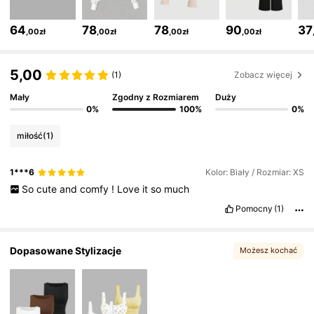
1.5M Obserwujący
4,77
64
78
78
90
37
,00zł
,00zł
,00zł
,00zł
1.5M Obserwujący
4,77
5,00
(1)
Zobacz więcej
Mały
Zgodny z Rozmiarem
Duży
0%
100%
0%
1.5M Obserwujący
4,77
miłość
(1)
1.5M Obserwujący
4,77
1***6
Kolor: Biały / Rozmiar: XS
So
cute
and
comfy
!
Love
it
so
much
1.5M Obserwujący
4,77
Pomocny
(1)
Dopasowane Stylizacje
Możesz kochać
1.5M Obserwujący
4,77
, Może Ci się też spodobać
1.5M Obserwujący
4,77