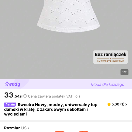
1/7
33
,54zł
Cena zawiera podatek VAT i cła
Sweetra Nowy, modny, uniwersalny top
5,00
(
1
)
damski w kratę, z żakardowym dekoltem i
wycięciami
Rozmiar
US