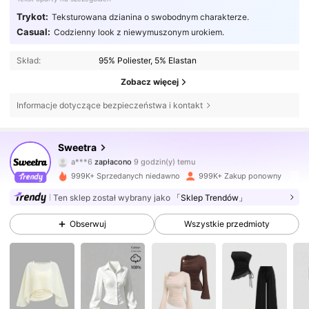
Trykot:
Teksturowana dzianina o swobodnym charakterze.
Casual:
Codzienny look z niewymuszonym urokiem.
Skład:
95% Poliester, 5% Elastan
Zobacz więcej
Informacje dotyczące bezpieczeństwa i kontakt
1.5M Obserwujący
4,77
Sweetra
a***6
zapłacono
9 godzin(y) temu
M***r
zaobserwował(-a)
3 godzin(y) temu
999K+ Sprzedanych niedawno
999K+ Zakup ponowny
1.5M Obserwujący
4,77
Ten sklep został wybrany jako
「Sklep Trendów」
Obserwuj
Wszystkie przedmioty
1.5M Obserwujący
4,77
1.5M Obserwujący
4,77