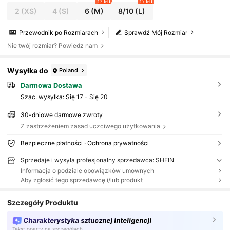
12 left
17 left
2
(XS)
4
(S)
6
(M)
8/10
(L)
Przewodnik po Rozmiarach
Sprawdź Mój Rozmiar
Nie twój rozmiar? Powiedz nam
Wysyłka do
Poland
Darmowa Dostawa
Szac. wysyłka:
Się 17 - Się 20
30-dniowe darmowe zwroty
Z zastrzeżeniem zasad uczciwego użytkowania
Bezpieczne płatności · Ochrona prywatności
Sprzedaje i wysyła profesjonalny sprzedawca: SHEIN
Informacja o podziale obowiązków umownych
Aby zgłosić tego sprzedawcę i/lub produkt
Szczegóły Produktu
Charakterystyka sztucznej inteligencji
Tekst oparty na szczegółach