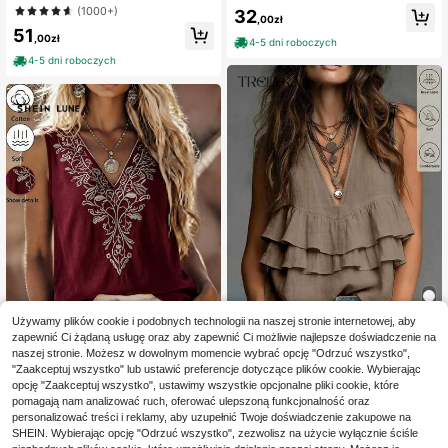
pów na ramiączkach z okrągłym de
paski, z dekoltem halter i głębokim
(1000+)
32
koltem, luźnych, z krótkim rękawe
dekoltem V, marszczony, o kroju A,
,00zł
51
m, z prześwitującej siateczki, jedno
z odkrytymi plecami, letni casualow
,00zł
4-5 dni roboczych
lity kolor, letnie, na klub, imprezę i n
y na wakacje, plażę, Y2K boho, fest
ocne wyjście, czarne
iwal muzyczny
4-5 dni roboczych
Używamy plików cookie i podobnych technologii na naszej stronie internetowej, aby
zapewnić Ci żądaną usługę oraz aby zapewnić Ci możliwie najlepsze doświadczenie na
11
naszej stronie. Możesz w dowolnym momencie wybrać opcję "Odrzuć wszystko",
5
Trelyra
"Zaakceptuj wszystko" lub ustawić preferencje dotyczące plików cookie. Wybierając
SHEIN LUNE Czerwona
Magazyn UE
SHEIN Nowy letni khaki
opcję "Zaakceptuj wszystko", ustawimy wszystkie opcjonalne pliki cookie, które
Magazyn UE
damska casualowa bluzka bez ręk
top na ramiączkach dla kobiet, eleg
37
pomagają nam analizować ruch, oferować ulepszoną funkcjonalność oraz
49
,00zł
,29zł
awów z dekoltem w serek i haftem
ancki casualowy top na ramiączka
personalizować treści i reklamy, aby uzupełnić Twoje doświadczenie zakupowe na
ch dla kobiet, minimalistyczny khak
4-5 dni roboczych
4-5 dni roboczych
SHEIN. Wybierając opcję "Odrzuć wszystko", zezwolisz na użycie wyłącznie ściśle
i top dla kobiet, wakacje, plażowe