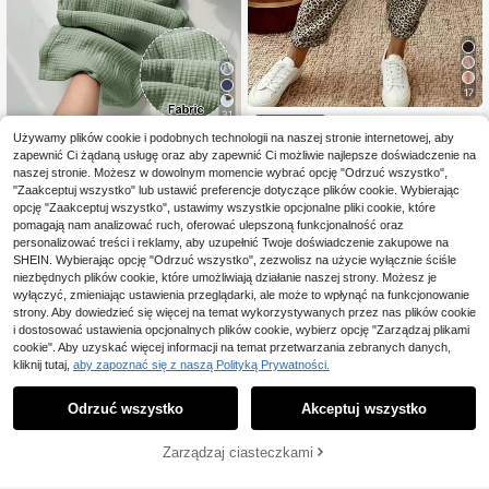
17
31
EMERY ROSE Spodnie
Magazyn UE
75
haremowe w stylu retro casual w c
Używamy plików cookie i podobnych technologii na naszej stronie internetowej, aby
,00zł
Comfortcana Damskie s
Magazyn UE
zarno-białe pionowe paski
zapewnić Ci żądaną usługę oraz aby zapewnić Ci możliwie najlepsze doświadczenie na
86
podnie casualowe z szerokimi noga
,00zł
naszej stronie. Możesz w dowolnym momencie wybrać opcję "Odrzuć wszystko",
4-5 dni roboczych
wkami i wiązaniem w jednolitym ko
lorze
"Zaakceptuj wszystko" lub ustawić preferencje dotyczące plików cookie. Wybierając
4-5 dni roboczych
opcję "Zaakceptuj wszystko", ustawimy wszystkie opcjonalne pliki cookie, które
pomagają nam analizować ruch, oferować ulepszoną funkcjonalność oraz
personalizować treści i reklamy, aby uzupełnić Twoje doświadczenie zakupowe na
SHEIN. Wybierając opcję "Odrzuć wszystko", zezwolisz na użycie wyłącznie ściśle
niezbędnych plików cookie, które umożliwiają działanie naszej strony. Możesz je
wyłączyć, zmieniając ustawienia przeglądarki, ale może to wpłynąć na funkcjonowanie
strony. Aby dowiedzieć się więcej na temat wykorzystywanych przez nas plików cookie
i dostosować ustawienia opcjonalnych plików cookie, wybierz opcję "Zarządzaj plikami
cookie". Aby uzyskać więcej informacji na temat przetwarzania zebranych danych,
kliknij tutaj,
aby zapoznać się z naszą Polityką Prywatności.
Odrzuć wszystko
Akceptuj wszystko
Zarządzaj ciasteczkami
DODAJ DO KOSZYKA