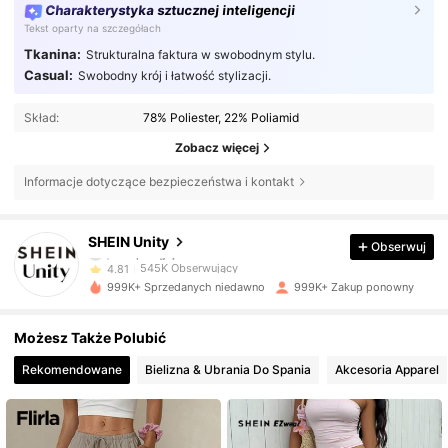
Charakterystyka sztucznej inteligencji
Tekst oparty na szczegółach
Tkanina:
Strukturalna faktura w swobodnym stylu.
Casual:
Swobodny krój i łatwość stylizacji.
Skład:
78% Poliester, 22% Poliamid
Zobacz więcej
Informacje dotyczące bezpieczeństwa i kontakt
545K Obserwujący
4,81
SHEIN Unity
Obserwuj
545K Obserwujący
4,81
999K+ Sprzedanych niedawno
999K+ Zakup ponowny
545K Obserwujący
4,81
Możesz Także Polubić
Rekomendowane
Bielizna & Ubrania Do Spania
Akcesoria Apparel
545K Obserwujący
4,81