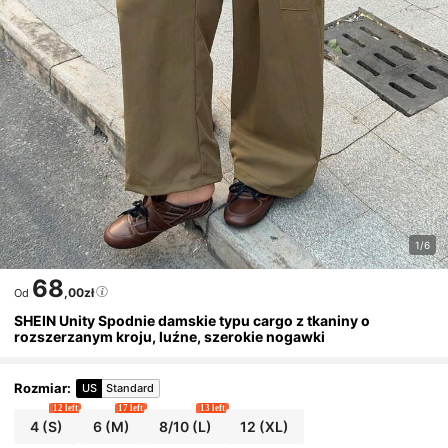
1/6
68
,00zł
Od
SHEIN Unity Spodnie damskie typu cargo z tkaniny o
rozszerzanym kroju, luźne, szerokie nogawki
Rozmiar
:
US
Standard
12 left
17 left
13 left
4
(S)
6
(M)
8/10
(L)
12
(XL)