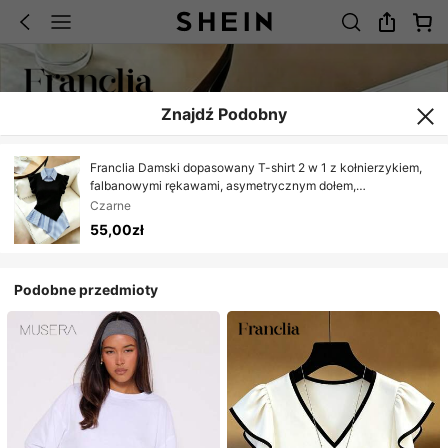
Znajdź Podobny
Franclia Damski dopasowany T-shirt 2 w 1 z kołnierzykiem,
falbanowymi rękawami, asymetrycznym dołem,
patchworkowym wzorem i wcięciem w talii, elegancki,
Czarne
casualowy, do biura, na co dzień, na spotkania, imprezy,
55,00zł
randki, zakupy i home office
Podobne przedmioty