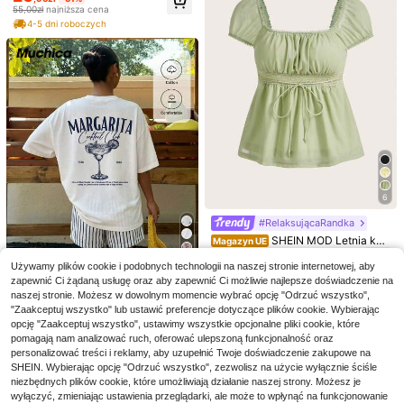
yciętymi plecami
orkowa koszulka z kwiatowym nad
21 Left
55,00zł
najniższa cena
rukiem, letnia
39
4-5 dni roboczych
,01zł
6
#RelaksującaRandka
SHEIN MOD Letnia kw
Magazyn UE
adratowa szyja z węzłem z przodu
51
14
,48zł
12
i falbaną Peplum Green Bow Rope
Używamy plików cookie i podobnych technologii na naszej stronie internetowej, aby
Tee
zapewnić Ci żądaną usługę oraz aby zapewnić Ci możliwie najlepsze doświadczenie na
Zaoszczędź 0,52zł
4-5 dni roboczych
Resyla Damska biała koszulka polo
naszej stronie. Możesz w dowolnym momencie wybrać opcję "Odrzuć wszystko",
z denimu z kontrastowym kołnierzy
7
45
#FasonyOversize
"Zaakceptuj wszystko" lub ustawić preferencje dotyczące plików cookie. Wybierając
,00zł
kiem i rękawami, kokardką z denim
GlowEve Damska letnia bluzka z sa
Muchica Luźna, luźna
opcję "Zaakceptuj wszystko", ustawimy wszystkie opcjonalne pliki cookie, które
u z nadrukiem cyfrowym, kryształk
Magazyn UE
51
tyny z połyskiem, okrągłym dekolte
koszulka z okrągłym dekoltem i kró
ami i koronką, luźna bluzka z dekol
37 Left
pomagają nam analizować ruch, oferować ulepszoną funkcjonalność oraz
,48zł
-1%
m, sztucznym kocim okiem, bez ręk
tkim rękawem, idealna na koktajlo
tem w serek i krótkim rękawem, ide
52,00zł
najniższa cena
personalizować treści i reklamy, aby uzupełnić Twoje doświadczenie zakupowe na
57
awów, z kwiatowym wzorem, dopa
we przyjęcie, luźny krój, damska, o
alny prezent dla niej
,00zł
4-5 dni roboczych
SHEIN. Wybierając opcję "Odrzuć wszystko", zezwolisz na użycie wyłącznie ściśle
sowana, prosta, krótka, otwarta z pr
dpowiednia na codzienne dojazdy
niezbędnych plików cookie, które umożliwiają działanie naszej strony. Możesz je
zodu, modna, elegancka, uniwersal
do pracy, randki, spotkania, jesień/
wyłączyć, zmieniając ustawienia przeglądarki, ale może to wpłynąć na funkcjonowanie
na i swobodna, biała
zima/lato, Boże Narodzenie, Nowy