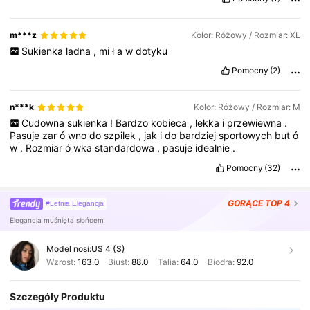
m***z
Kolor: Różowy / Rozmiar: XL
Sukienka
ladna
,
mi
ł
a
w
dotyku
Pomocny
(2)
n***k
Kolor: Różowy / Rozmiar: M
Cudowna
sukienka
!
Bardzo
kobieca
,
lekka
i
przewiewna
.
Pasuje
zar
ó
wno
do
szpilek
,
jak
i
do
bardziej
sportowych
but
ó
w
.
Rozmiar
ó
wka
standardowa
,
pasuje
idealnie
.
Pomocny
(32)
GORĄCE
TOP 4
#Letnia Elegancja
Elegancja muśnięta słońcem
Model nosi:
US 4 (S)
Wzrost:
163.0
Biust:
88.0
Talia:
64.0
Biodra:
92.0
Szczegóły Produktu