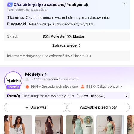
Charakterystyka sztucznej inteligencji
Tekst oparty na szczegółach
Tkanina:
Czysta tkanina o wszechstronnym zastosowaniu.
Elegancki:
Pełen wdzięku i dopracowany wygląd.
Skład:
95% Poliester, 5% Elastan
Zobacz więcej
Informacje dotyczące bezpieczeństwa i kontakt
1.2M Obserwujący
4,85
Modelyn
p***8
zaobserwował(-a)
10 minut(y) temu
999K+ Sprzedanych niedawno
999K+ Zakup ponowny
1.2M Obserwujący
4,85
Ten sklep został wybrany jako
「Sklep Trendów」
Obserwuj
Wszystkie przedmioty
1.2M Obserwujący
4,85
1.2M Obserwujący
4,85