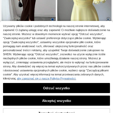
Używamy plików cookie i podobnych technologii na naszej stronie internetowej, aby
9
8
zapewnić Ci żądaną usługę oraz aby zapewnić Ci możliwie najlepsze doświadczenie na
naszej stronie. Możesz w dowolnym momencie wybrać opcję "Odrzuć wszystko",
Elenzga
#Letnia Elegancja
"Zaakceptuj wszystko" lub ustawić preferencje dotyczące plików cookie. Wybierając
Elenzga Elegancka dzia
Modelyn Damska sukie
opcję "Zaakceptuj wszystko", ustawimy wszystkie opcjonalne pliki cookie, które
Magazyn UE
Magazyn UE
46
ninowa sukienka damska o średniej
nka z szyfonu w jednolitym kolorze
pomagają nam analizować ruch, oferować ulepszoną funkcjonalność oraz
106
,55zł
-51%
,00zł
długości z rękawami typu nietoperz
maślanego żółtego z falbanką na la
95,00zł
najniższa cena
personalizować treści i reklamy, aby uzupełnić Twoje doświadczenie zakupowe na
i dekoltem w serek, o wysokiej elas
to w stylu francuskim na wakacje
4-5 dni roboczych
4-5 dni roboczych
SHEIN. Wybierając opcję "Odrzuć wszystko", zezwolisz na użycie wyłącznie ściśle
tyczności i fasonie twist
niezbędnych plików cookie, które umożliwiają działanie naszej strony. Możesz je
wyłączyć, zmieniając ustawienia przeglądarki, ale może to wpłynąć na funkcjonowanie
strony. Aby dowiedzieć się więcej na temat wykorzystywanych przez nas plików cookie
i dostosować ustawienia opcjonalnych plików cookie, wybierz opcję "Zarządzaj plikami
cookie". Aby uzyskać więcej informacji na temat przetwarzania zebranych danych,
kliknij tutaj,
aby zapoznać się z naszą Polityką Prywatności.
Odrzuć wszystko
Akceptuj wszystko
DODAJ DO