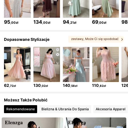
1.2M Obserwujący
4,85
95
134
94
69
98
,00zł
,00zł
,21zł
,00zł
1.2M Obserwujący
4,85
Dopasowane Stylizacje
zestawy
, Może Ci się spodobać
1.2M Obserwujący
4,85
1.2M Obserwujący
4,85
62
130
140
110
12
,72zł
,02zł
,58zł
,82zł
1.2M Obserwujący
4,85
Możesz Także Polubić
Rekomendowane
Bielizna & Ubrania Do Spania
Akcesoria Apparel
1.2M Obserwujący
4,85