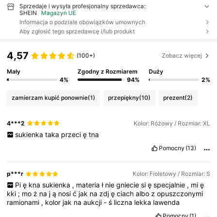
Sprzedaje i wysyła profesjonalny sprzedawca:
SHEIN
Magazyn UE
Informacja o podziale obowiązków umownych
Aby zgłosić tego sprzedawcę i/lub produkt
4,57
(100+)
Zobacz więcej
Mały
Zgodny z Rozmiarem
Duży
4%
94%
2%
zamierzam kupić ponownie
(1)
przepiękny
(10)
prezent
(2)
4***2
Kolor: Różowy / Rozmiar: XL
sukienka
taka
przeci
ę
tna
Pomocny
(13)
p***r
Kolor: Fioletowy / Rozmiar: S
Pi
ę
kna
sukienka
,
materia
ł
nie
gniecie
si
ę
specjalnie
,
mi
ę
kki
;
mo
ż
na
j
ą
nosi
ć
jak
na
zdj
ę
ciach
albo
z
opuszczonymi
ramionami
,
kolor
jak
na
aukcji
-
ś
liczna
lekka
lawenda
Pomocny
(1)