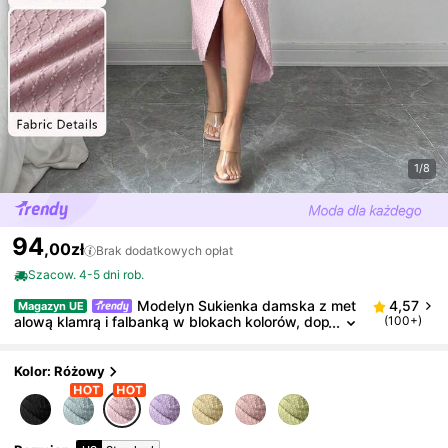
1/8
94
,00zł
Brak dodatkowych opłat
Szacow. 4-5 dni rob.
Modelyn Sukienka damska z met
4,57
Magazyn UE
alową klamrą i falbanką w blokach kolorów, dop
(100+)
asowana, elegancka, wiosna/lato
Kolor: Różowy