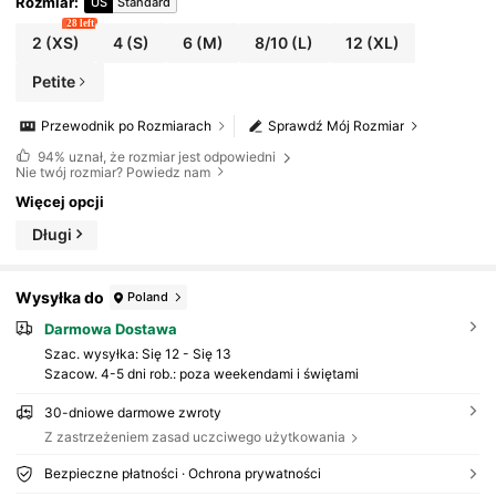
Rozmiar
:
US
Standard
28 left
2
(XS)
4
(S)
6
(M)
8/10
(L)
12
(XL)
Petite
Przewodnik po Rozmiarach
Sprawdź Mój Rozmiar
94%
uznał, że rozmiar jest odpowiedni
Nie twój rozmiar? Powiedz nam
Więcej opcji
Długi
Wysyłka do
Poland
Darmowa Dostawa
Szac. wysyłka:
Się 12 - Się 13
Szacow. 4-5 dni rob.: poza weekendami i świętami
30-dniowe darmowe zwroty
Z zastrzeżeniem zasad uczciwego użytkowania
Bezpieczne płatności · Ochrona prywatności