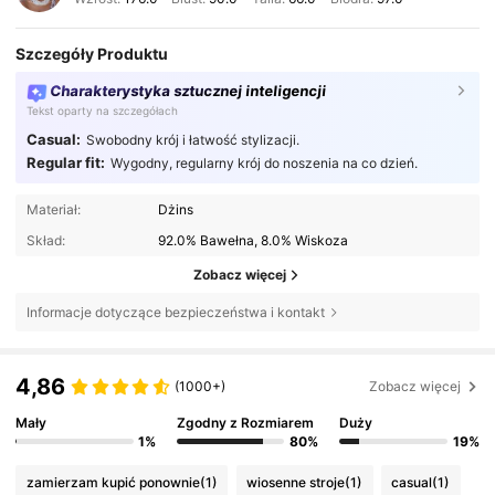
Szczegóły Produktu
Charakterystyka sztucznej inteligencji
Tekst oparty na szczegółach
Casual:
Swobodny krój i łatwość stylizacji.
Regular fit:
Wygodny, regularny krój do noszenia na co dzień.
Materiał:
Dżins
Skład:
92.0% Bawełna, 8.0% Wiskoza
Zobacz więcej
Informacje dotyczące bezpieczeństwa i kontakt
4,86
(1000+)
Zobacz więcej
Mały
Zgodny z Rozmiarem
Duży
1%
80%
19%
zamierzam kupić ponownie
(1)
wiosenne stroje
(1)
casual
(1)