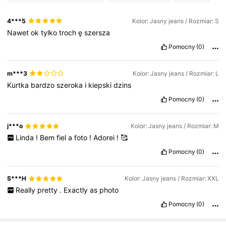
4***5
Kolor: Jasny jeans / Rozmiar: S
Nawet
ok
tylko
troch
ę
szersza
Pomocny
(0)
m***3
Kolor: Jasny jeans / Rozmiar: L
Kurtka
bardzo
szeroka
i
kiepski
dzins
Pomocny
(0)
j***o
Kolor: Jasny jeans / Rozmiar: M
Linda
!
Bem
fiel
a
foto
!
Adorei
!
🥰
Pomocny
(0)
S***H
Kolor: Jasny jeans / Rozmiar: XXL
Really
pretty
.
Exactly
as
photo
Pomocny
(0)