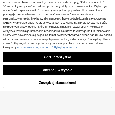
SHEIN ICON
naszej stronie. Możesz w dowolnym momencie wybrać opcję "Odrzuć wszystko",
SHEIN ICON Damska kr
Magazyn UE
"Zaakceptuj wszystko" lub ustawić preferencje dotyczące plików cookie. Wybierając
ótka kurtka dżinsowa, wszechstron
(1000+)
opcję "Zaakceptuj wszystko", ustawimy wszystkie opcjonalne pliki cookie, które
na
pomagają nam analizować ruch, oferować ulepszoną funkcjonalność oraz
120
,28zł
personalizować treści i reklamy, aby uzupełnić Twoje doświadczenie zakupowe na
4-5 dni roboczych
SHEIN. Wybierając opcję "Odrzuć wszystko", zezwolisz na użycie wyłącznie ściśle
niezbędnych plików cookie, które umożliwiają działanie naszej strony. Możesz je
wyłączyć, zmieniając ustawienia przeglądarki, ale może to wpłynąć na funkcjonowanie
strony. Aby dowiedzieć się więcej na temat wykorzystywanych przez nas plików cookie
i dostosować ustawienia opcjonalnych plików cookie, wybierz opcję "Zarządzaj plikami
cookie". Aby uzyskać więcej informacji na temat przetwarzania zebranych danych,
kliknij tutaj,
aby zapoznać się z naszą Polityką Prywatności.
Odrzuć wszystko
Akceptuj wszystko
5
Eleganckie, codzienne,
Magazyn UE
Zarządzaj ciasteczkami
KUP TERAZ
damskie dżinsy Capri z podartymi
DODAJ DO KOSZYKA
#4 Bestsellery
w Mama Fit Dżinsy damskie
mankietami, odpowiednie do dojaz
94
dów do pracy i wycieczek jesienią i
,00zł
latem
4-5 dni roboczych
9
#PrzecieranyDenim
Selenza Damskie Kurtki
Magazyn UE
i Płaszcze Jeansowe Kieszeń Guzi