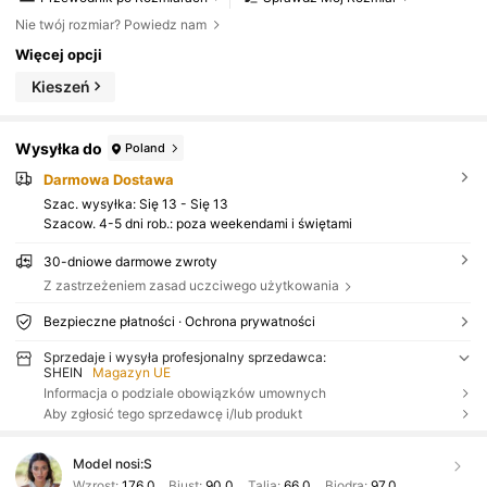
Nie twój rozmiar? Powiedz nam
Więcej opcji
Kieszeń
Wysyłka do
Poland
Darmowa Dostawa
Szac. wysyłka:
Się 13 - Się 13
Szacow. 4-5 dni rob.: poza weekendami i świętami
30-dniowe darmowe zwroty
Z zastrzeżeniem zasad uczciwego użytkowania
Bezpieczne płatności · Ochrona prywatności
Sprzedaje i wysyła profesjonalny sprzedawca:
SHEIN
Magazyn UE
Informacja o podziale obowiązków umownych
Aby zgłosić tego sprzedawcę i/lub produkt
Model nosi:
S
Wzrost:
176.0
Biust:
90.0
Talia:
66.0
Biodra:
97.0