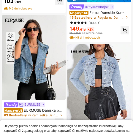
103
,01zł
#StylKowbojski
4-5 dni roboczych
Flexra Damskie Kurtki i
Magazyn UE
Płaszcze Jeansowe Guziki Kieszeń
#5 Bestsellery
w Regularny Damskie kurtki i płaszcze dżinsowe
Prosty Casual
(1000+)
149
,61zł
-2%
153,45zł
najniższa cena
4-5 dni roboczych
EURMUSE
EURMUSE Damska bez
Magazyn UE
rękawnik z kieszenią z przodu i pro
#3 Bestsellery
w Kamizelka Dżinsy damskie
stym dżinsem, codzienny ubiór
104
,54zł
Używamy plików cookie i podobnych technologii na naszej stronie internetowej, aby
4-5 dni roboczych
zapewnić Ci żądaną usługę oraz aby zapewnić Ci możliwie najlepsze doświadczenie na