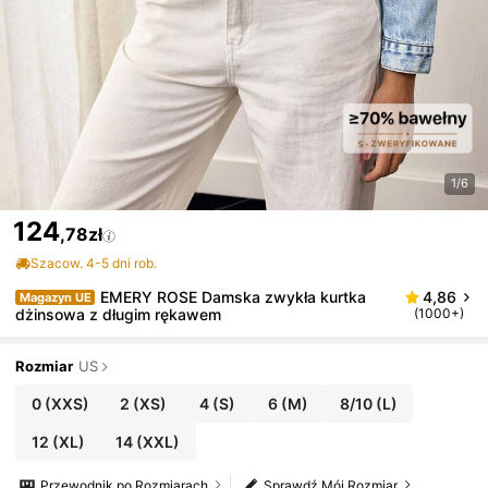
1/6
124
,78zł
Szacow. 4-5 dni rob.
EMERY ROSE Damska zwykła kurtka
4,86
Magazyn UE
dżinsowa z długim rękawem
(1000+)
Rozmiar
US
0
(XXS)
2
(XS)
4
(S)
6
(M)
8/10
(L)
12
(XL)
14
(XXL)
Przewodnik po Rozmiarach
Sprawdź Mój Rozmiar