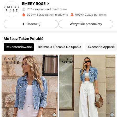
1.8M Obserwujący
4,80
EMERY ROSE
I***a
zapłacono
1 dzień temu
c***s
zaobserwował(-a)
30 minut(y) temu
999K+ Sprzedanych niedawno
999K+ Zakup ponowny
1.8M Obserwujący
4,80
Obserwuj
Wszystkie przedmioty
1.8M Obserwujący
4,80
Możesz Także Polubić
Rekomendowane
Bielizna & Ubrania Do Spania
Akcesoria Apparel
1.8M Obserwujący
4,80
1.8M Obserwujący
4,80
1.8M Obserwujący
4,80
1.8M Obserwujący
4,80