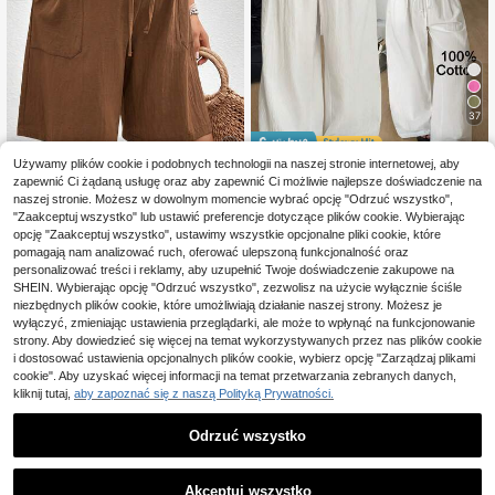
37
Zaoszczędź 0,86zł
Używamy plików cookie i podobnych technologii na naszej stronie internetowej, aby
zapewnić Ci żądaną usługę oraz aby zapewnić Ci możliwie najlepsze doświadczenie na
#SpodnieWiązane
naszej stronie. Możesz w dowolnym momencie wybrać opcję "Odrzuć wszystko",
Coolane Damskie białe
Magazyn UE
SHEIN Maternity
"Zaakceptuj wszystko" lub ustawić preferencje dotyczące plików cookie. Wybierając
85
spodnie plus size na lato i jesień, lu
,14zł
-1%
SHEIN Szorty ciążowe
opcję "Zaakceptuj wszystko", ustawimy wszystkie opcjonalne pliki cookie, które
Magazyn UE
źne, z wysokim stanem i wiązanie
86,00zł
najniższa cena
53
w jednolitym kolorze z szerokimi no
pomagają nam analizować ruch, oferować ulepszoną funkcjonalność oraz
,00zł
m w pasie, bawełniane, casualowo
4-5 dni roboczych
gawkami i skręconymi kieszeniami
personalizować treści i reklamy, aby uzupełnić Twoje doświadczenie zakupowe na
eleganckie w stylu boho, na wyjści
4-5 dni roboczych
a, wakacje i plażę
SHEIN. Wybierając opcję "Odrzuć wszystko", zezwolisz na użycie wyłącznie ściśle
niezbędnych plików cookie, które umożliwiają działanie naszej strony. Możesz je
wyłączyć, zmieniając ustawienia przeglądarki, ale może to wpłynąć na funkcjonowanie
strony. Aby dowiedzieć się więcej na temat wykorzystywanych przez nas plików cookie
i dostosować ustawienia opcjonalnych plików cookie, wybierz opcję "Zarządzaj plikami
cookie". Aby uzyskać więcej informacji na temat przetwarzania zebranych danych,
kliknij tutaj,
aby zapoznać się z naszą Polityką Prywatności.
Odrzuć wszystko
Akceptuj wszystko