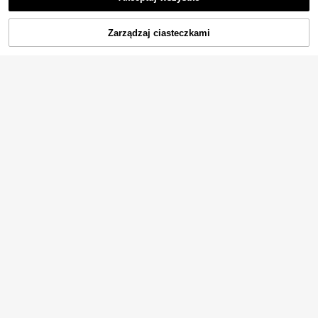
DODAJ DO
Zarządzaj ciasteczkami
KUP TERAZ
KOSZYKA