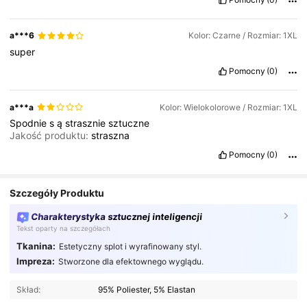
a***6
Kolor: Czarne / Rozmiar: 1XL
super
Pomocny
(0)
a***a
Kolor: Wielokolorowe / Rozmiar: 1XL
Spodnie
s
ą
strasznie
sztuczne
Jakość produktu:
straszna
Pomocny
(0)
Szczegóły Produktu
Charakterystyka sztucznej inteligencji
Tekst oparty na szczegółach
Tkanina:
Estetyczny splot i wyrafinowany styl.
Impreza:
Stworzone dla efektownego wyglądu.
Skład:
95% Poliester, 5% Elastan