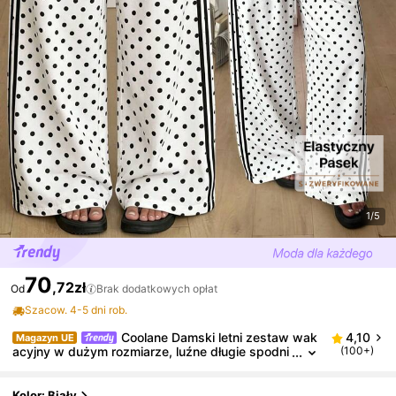
1/5
70
,72zł
Od
Brak dodatkowych opłat
Szacow. 4-5 dni rob.
Coolane Damski letni zestaw wak
4,10
Magazyn UE
acyjny w dużym rozmiarze, luźne długie spodni
(100+)
e w stylu boho z kropkami, sznurkiem w pasie,
wysokim stanem i wyszczuplającym krojem, spodni
e plus size w rozmiarach inkluzywnych
Kolor: Biały