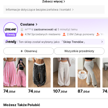
Zobacz więcej
Informacje dotyczące bezpieczeństwa i kontakt
947K Obserwujący
4,84
Coolane
h***7
przegląda
947K Obserwujący
4,84
4.1M Sprzedanych niedawno
2.6M Zakup ponowny
Wzros
Ten sklep został wybrany jako
「Sklep Trendów」
947K Obserwujący
4,84
Obserwuj
Wszystkie przedmioty
947K Obserwujący
4,84
947K Obserwujący
4,84
74
74
107
87
74
,00zł
,00zł
,00zł
,00zł
947K Obserwujący
4,84
Możesz Także Polubić