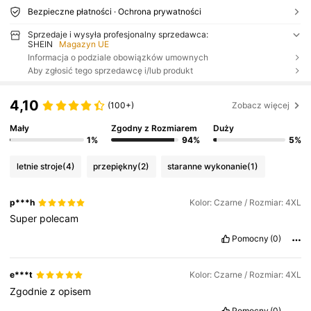
Bezpieczne płatności · Ochrona prywatności
Sprzedaje i wysyła profesjonalny sprzedawca:
SHEIN
Magazyn UE
Informacja o podziale obowiązków umownych
Aby zgłosić tego sprzedawcę i/lub produkt
4,10
(100+)
Zobacz więcej
Mały
Zgodny z Rozmiarem
Duży
1%
94%
5%
letnie stroje
(4)
przepiękny
(2)
staranne wykonanie
(1)
p***h
Kolor: Czarne / Rozmiar: 4XL
Super
polecam
Pomocny
(0)
e***t
Kolor: Czarne / Rozmiar: 4XL
Zgodnie
z
opisem
Pomocny
(0)