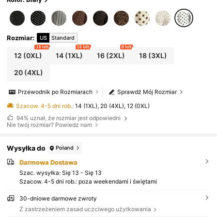
Rozmiar
:
US
Standard
18 left
18 left
8 left
12
(0XL)
14
(1XL)
16
(2XL)
18
(3XL)
20
(4XL)
Przewodnik po Rozmiarach
Sprawdź Mój Rozmiar
Szacow. 4-5 dni rob.
:
14 (1XL), 20 (4XL), 12 (0XL)
94%
uznał, że rozmiar jest odpowiedni
Nie twój rozmiar? Powiedz nam
Wysyłka do
Poland
Darmowa Dostawa
Szac. wysyłka:
Się 13 - Się 13
Szacow. 4-5 dni rob.: poza weekendami i świętami
30-dniowe darmowe zwroty
Z zastrzeżeniem zasad uczciwego użytkowania