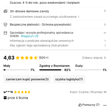
Szacow. 4-5 dni rob.: poza weekendami i świętami
30-dniowe darmowe zwroty
Z zastrzeżeniem zasad uczciwego użytkowania
Bezpieczne płatności · Ochrona prywatności
Sprzedaje i wysyła profesjonalny sprzedawca:
SHEIN
Magazyn UE
Informacja o podziale obowiązków umownych
Aby zgłosić tego sprzedawcę i/lub produkt
4,63
(500+)
Zobacz więcej
Mały
Zgodny z Rozmiarem
Duży
7%
92%
1%
zamierzam kupić ponownie
(3)
szybka logistyka
(7)
w***4
Kolor: Czarne / Rozmiar: M
prze
ś
liczna
Pomocny
(7)