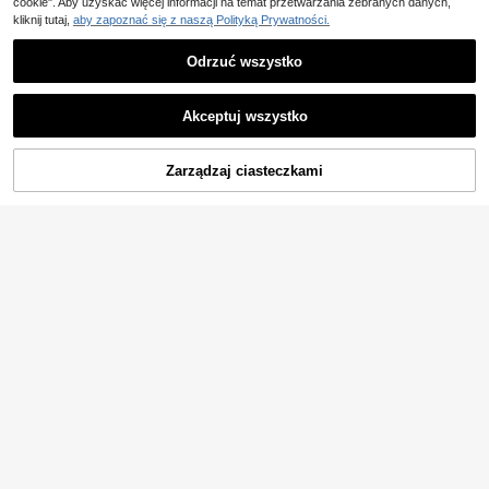
cookie". Aby uzyskać więcej informacji na temat przetwarzania zebranych danych,
kliknij tutaj,
aby zapoznać się z naszą Polityką Prywatności.
Odrzuć wszystko
Akceptuj wszystko
DODAJ DO
Zarządzaj ciasteczkami
KUP TERAZ
KOSZYKA