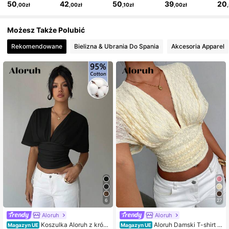
50
42
50
39
20
,00zł
,00zł
,10zł
,00zł
2.6M Obserwujący
4,77
Możesz Także Polubić
2.6M Obserwujący
4,77
Rekomendowane
Bielizna & Ubrania Do Spania
Akcesoria Apparel
2.6M Obserwujący
4,77
6
27
Aloruh
Aloruh
Koszulka Aloruh z krótk
Aloruh Damski T-shirt w
Magazyn UE
Magazyn UE