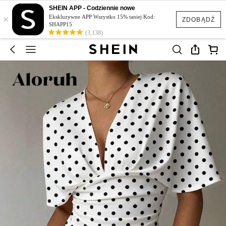
SHEIN APP - Codziennie nowe
×
Ekskluzywne APP Wszystko 15% taniej Kod:
ZDOBĄDŹ
SHAPP15
(3,138)