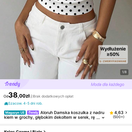
1/8
38
,00zł
Od
Brak dodatkowych opłat
Szacow. 4-5 dni rob.
Aloruh Damska koszulka z nadru
4,63
Magazyn UE
kiem w grochy, głębokim dekoltem w serek, rę
(500+)
kawami nietoperzowymi i wcięciem w talii, casu
alowa, wiosna, lato
Kolor: Czarne I Białe