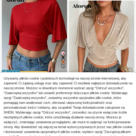
37
Zaoszczędź 1,06zł
Używamy plików cookie i podobnych technologii na naszej stronie internetowej, aby
zapewnić Ci żądaną usługę oraz aby zapewnić Ci możliwie najlepsze doświadczenie na
23
Aloruh
naszej stronie. Możesz w dowolnym momencie wybrać opcję "Odrzuć wszystko",
Aloruh Damska koszulk
Aloruh
Magazyn UE
"Zaakceptuj wszystko" lub ustawić preferencje dotyczące plików cookie. Wybierając
39
a w jednolitym kolorze z okrągłym
Aloruh Morelowy T-shir
,94zł
-2%
opcję "Zaakceptuj wszystko", ustawimy wszystkie opcjonalne pliki cookie, które
Magazyn UE
dekoltem i rękawami typu nietoper
41,00zł
najniższa cena
44
t damski z krótkim rękawem i głębo
pomagają nam analizować ruch, oferować ulepszoną funkcjonalność oraz
,00zł
z, plisowana, o skróconym kroju
kim marszczeniem w serek, dopaso
4-5 dni roboczych
personalizować treści i reklamy, aby uzupełnić Twoje doświadczenie zakupowe na
wany do sylwetki
4-5 dni roboczych
SHEIN. Wybierając opcję "Odrzuć wszystko", zezwolisz na użycie wyłącznie ściśle
niezbędnych plików cookie, które umożliwiają działanie naszej strony. Możesz je
wyłączyć, zmieniając ustawienia przeglądarki, ale może to wpłynąć na funkcjonowanie
strony. Aby dowiedzieć się więcej na temat wykorzystywanych przez nas plików cookie
i dostosować ustawienia opcjonalnych plików cookie, wybierz opcję "Zarządzaj plikami