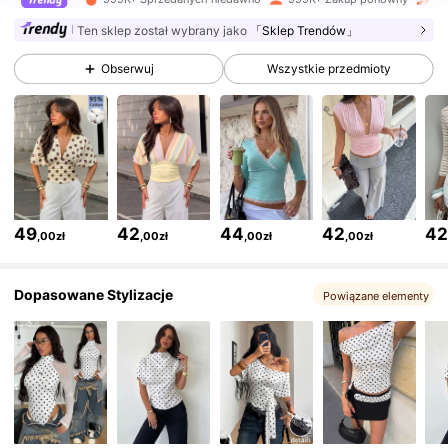
Ten sklep został wybrany jako
「Sklep Trendów」
2.6M Obserwujący
4,77
Obserwuj
Wszystkie przedmioty
2.6M Obserwujący
4,77
2.6M Obserwujący
4,77
49
42
44
42
4
,00zł
,00zł
,00zł
,00zł
2.6M Obserwujący
4,77
Dopasowane Stylizacje
Powiązane elementy
2.6M Obserwujący
4,77
2.6M Obserwujący
4,77