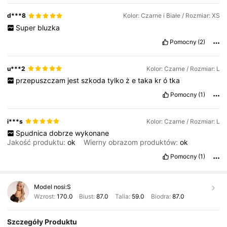
d***8
Kolor: Czarne i Białe / Rozmiar: XS
Super
bluzka
Pomocny
(2)
u***2
Kolor: Czarne / Rozmiar: L
przepuszczam
jest
szkoda
tylko
ż
e
taka
kr
ó
tka
Pomocny
(1)
i***s
Kolor: Czarne / Rozmiar: L
Spudnica
dobrze
wykonane
Jakość produktu:
ok
Wierny obrazom produktów:
ok
Pomocny
(1)
Model nosi:
S
Wzrost:
170.0
Biust:
87.0
Talia:
59.0
Biodra:
87.0
Szczegóły Produktu