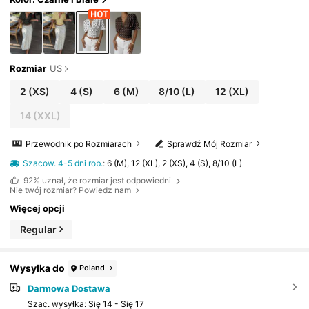
Rozmiar
US
2
(XS)
4
(S)
6
(M)
8/10
(L)
12
(XL)
14
(XXL)
Przewodnik po Rozmiarach
Sprawdź Mój Rozmiar
Szacow. 4-5 dni rob.
:
6 (M), 12 (XL), 2 (XS), 4 (S), 8/10 (L)
92%
uznał, że rozmiar jest odpowiedni
Nie twój rozmiar? Powiedz nam
Więcej opcji
Regular
Wysyłka do
Poland
Darmowa Dostawa
Szac. wysyłka:
Się 14 - Się 17