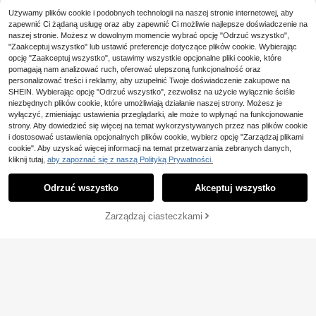
miączkach spaghetti, casualowy d
40
Glissea Damska koszul
Magazyn UE
,00zł
opasowany seksowny na wakacje,
Używamy plików cookie i podobnych technologii na naszej stronie internetowej, aby
ka z nadrukiem litery i rozgwiazdy,
(1000+)
do dojazdów i na co dzień, wiosna/l
swobodna, z okrągłym dekoltem i k
zapewnić Ci żądaną usługę oraz aby zapewnić Ci możliwie najlepsze doświadczenie na
51
ato, czarny
rótkim rękawem
,00zł
naszej stronie. Możesz w dowolnym momencie wybrać opcję "Odrzuć wszystko",
"Zaakceptuj wszystko" lub ustawić preferencje dotyczące plików cookie. Wybierając
4-5 dni roboczych
opcję "Zaakceptuj wszystko", ustawimy wszystkie opcjonalne pliki cookie, które
pomagają nam analizować ruch, oferować ulepszoną funkcjonalność oraz
19
personalizować treści i reklamy, aby uzupełnić Twoje doświadczenie zakupowe na
SHEIN. Wybierając opcję "Odrzuć wszystko", zezwolisz na użycie wyłącznie ściśle
Coolane
niezbędnych plików cookie, które umożliwiają działanie naszej strony. Możesz je
Coolane Damskie letni
Magazyn UE
wyłączyć, zmieniając ustawienia przeglądarki, ale może to wpłynąć na funkcjonowanie
e, minimalistyczne, codzienne, cod
21
strony. Aby dowiedzieć się więcej na temat wykorzystywanych przez nas plików cookie
,56zł
zienne ubrania w stylu Y2K, na co
i dostosować ustawienia opcjonalnych plików cookie, wybierz opcję "Zarządzaj plikami
Letnie bluzki damskie,
Magazyn UE
dzień, do szkoły, rozciągliwe, białe,
4-5 dni roboczych
koszulki PinkPantheress, koszulki
cookie". Aby uzyskać więcej informacji na temat przetwarzania zebranych danych,
luźne, marszczone, skrócone kosz
21
,00zł
vintage PinkPantheress, koszulki z
kliknij tutaj,
aby zapoznać się z naszą Polityką Prywatności.
ulki
Pokaż podobne produkty w magazynie
Zobacz Wszystko
hołdem dla PinkPantheress, gadżet
4-5 dni roboczych
y koncertowe PinkPantheress, baw
ełniane koszulki unisex, bawełnian
Odrzuć wszystko
Akceptuj wszystko
Przepraszamy ten produkt został wyprzedany.
e koszulki
Zarządzaj ciasteczkami
WYPRZEDANY
15
IslaSuriya Damska kosz
Magazyn UE
ulka z krótkim rękawem i dopasow
#2 Bestsellery
w Grafika Podstawowe koszulki casualowe
anym białym nadrukiem
20
,58zł
3 sztuki w stylu Y2K, damska, vinta
4-5 dni roboczych
ge, haftowana, kwiatowa, cekinow
81
,00zł
a koszulka bez rękawów, eleganck
a na wyjście, imprezę, letnie wakac