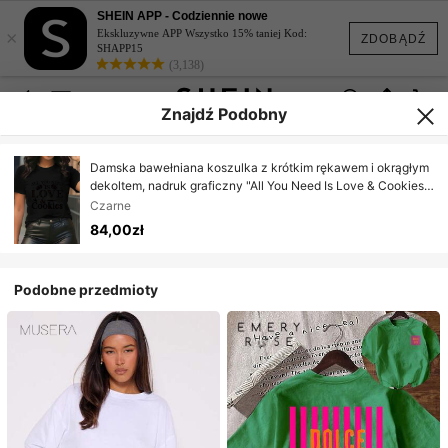
SHEIN APP - Codziennie nowe
×
Ekskluzywne APP Wszystko 15% taniej Kod:
ZDOBĄDŹ
SHAPP15
(3,138)
Znajdź Podobny
Damska bawełniana koszulka z krótkim rękawem i okrągłym
dekoltem, nadruk graficzny "All You Need Is Love & Cookies",
casualowy uroczy top na lato
Czarne
84,00zł
Podobne przedmioty