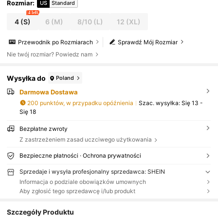
morze, opalanie, basen i imprezy
Rozmiar
:
US
Standard
4 left
4
(S)
6
(M)
8/10
(L)
12
(XL)
Przewodnik po Rozmiarach
Sprawdź Mój Rozmiar
Nie twój rozmiar? Powiedz nam
Wysyłka do
Poland
Darmowa Dostawa
200 punktów, w przypadku opóźnienia
Szac. wysyłka:
Się 13 -
Się 18
Bezpłatne zwroty
Z zastrzeżeniem zasad uczciwego użytkowania
Bezpieczne płatności · Ochrona prywatności
Sprzedaje i wysyła profesjonalny sprzedawca: SHEIN
Informacja o podziale obowiązków umownych
Aby zgłosić tego sprzedawcę i/lub produkt
Szczegóły Produktu