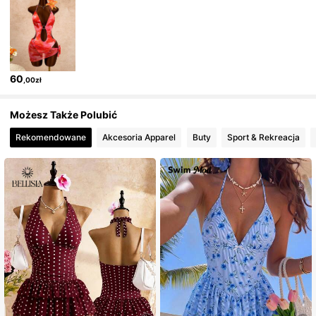
314K Obserwujący
4,83
60
,00zł
Możesz Także Polubić
Rekomendowane
Akcesoria Apparel
Buty
Sport & Rekreacja