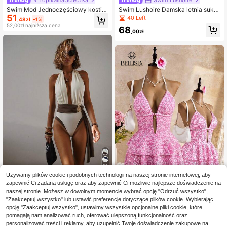
Swim Mod Jednoczęściowy kostiu
Swim Lushoire Damska letnia sukie
51
m kąpielowy dla dziewcząt z różo
nka plażowa, jednoczęściowy kosti
40 Left
,48zł
-1%
wej koronki i materiału o specjalny
um kąpielowy w niebieskie paski z
52,00zł
najniższa cena
68
m kroju
kwiatowym nadrukiem i falbanką u
,00zł
dołu, odpowiedni na wakacje na pla
ży
4
Używamy plików cookie i podobnych technologii na naszej stronie internetowej, aby
zapewnić Ci żądaną usługę oraz aby zapewnić Ci możliwie najlepsze doświadczenie na
Elegancki damski 2-częściowy kos
naszej stronie. Możesz w dowolnym momencie wybrać opcję "Odrzuć wszystko",
tium kąpielowy w stylu vintage, biał
80
Bellisia
,00zł
"Zaakceptuj wszystko" lub ustawić preferencje dotyczące plików cookie. Wybierając
y i ciemnobrązowy, modny na wios
Bellisia Niebieska sukienka kąpielo
opcję "Zaakceptuj wszystko", ustawimy wszystkie opcjonalne pliki cookie, które
nę/lato, na plażę, podróże i casualo
wa z białym kwiatowym nadrukiem,
we wakacje nad morzem
24 Left
pomagają nam analizować ruch, oferować ulepszoną funkcjonalność oraz
z wiązaniem na szyi i plecach, otw
personalizować treści i reklamy, aby uzupełnić Twoje doświadczenie zakupowe na