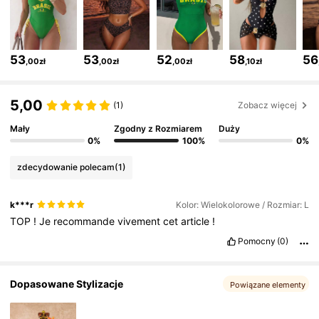
314K Obserwujący
4,83
53
53
52
58
56
,00zł
,00zł
,00zł
,10zł
314K Obserwujący
4,83
5,00
(1)
Zobacz więcej
Mały
Zgodny z Rozmiarem
Duży
0%
100%
0%
314K Obserwujący
4,83
zdecydowanie polecam
(1)
314K Obserwujący
4,83
k***r
Kolor: Wielokolorowe / Rozmiar: L
TOP
!
Je
recommande
vivement
cet
article
!
314K Obserwujący
4,83
Pomocny
(0)
Dopasowane Stylizacje
314K Obserwujący
4,83
Powiązane elementy