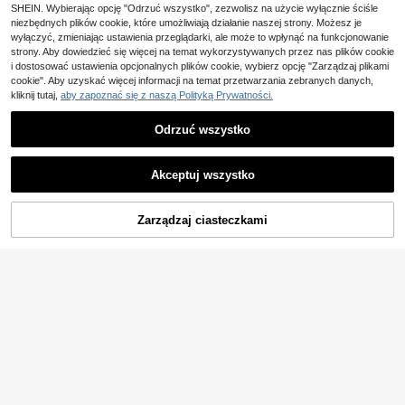
65
artymi plecami, dwuwarstwowa, z o
,00zł
SHEIN. Wybierając opcję "Odrzuć wszystko", zezwolisz na użycie wyłącznie ściśle
zdobnym wykończeniem na piersi,
niezbędnych plików cookie, które umożliwiają działanie naszej strony. Możesz je
słodki i uroczy styl, damska sukien
wyłączyć, zmieniając ustawienia przeglądarki, ale może to wpłynąć na funkcjonowanie
ka kąpielowa na lato, plażowe wak
strony. Aby dowiedzieć się więcej na temat wykorzystywanych przez nas plików cookie
acje i przyjęcie przy basenie
i dostosować ustawienia opcjonalnych plików cookie, wybierz opcję "Zarządzaj plikami
cookie". Aby uzyskać więcej informacji na temat przetwarzania zebranych danych,
kliknij tutaj,
aby zapoznać się z naszą Polityką Prywatności.
Odrzuć wszystko
Akceptuj wszystko
Zarządzaj ciasteczkami
DODAJ DO KOSZYKA
Bonvoyette
Bonvoyette 2 szt./zestaw Nowy na
5
wiosnę/lato gładki biały komplet pla
68
,89zł
żowy dla kobiet na wakacje, top ba
#IbizaStyle
ndeau z 3D kwiatami, bez fiszbin, b
ez rękawów, spódnico-spodenki, st
Swim Vcay 2 sztuki/zestaw seksow
rój kąpielowy bikini
nych kostiumów kąpielowych z kwi
53
,67zł
atowym nadrukiem, damski strój ką
pielowy na wakacje na plaży