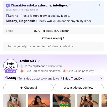
Charakterystyka sztucznej inteligencji
Tekst oparty na szczegółach
Tkanina:
Prosta faktura ułatwiająca stylizację.
Śliczny, Elegancki:
Uroczy wdzięk do codziennych stylizacji.
Skład:
82% Poliester, 18% Elastan
Zobacz więcej
Informacje dotyczące bezpieczeństwa i kontakt
314K Obserwujący
4,83
Swim SXY
a***a
zapłacono
1 dzień temu
v***c
zaobserwował(-a)
30 minut(y) temu
3.3M Sprzedanych niedawno
1.2M Zakup ponowny
314K Obserwujący
4,83
Ten sklep został wybrany jako
「Sklep Trendów」
Obserwuj
Wszystkie przedmioty
314K Obserwujący
4,83
314K Obserwujący
4,83