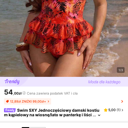
1/3
54
,00zł
Cena zawiera podatek VAT i cła
12,89zł ZNIŻKI 99,00zł+
Swim SXY Jednoczęściowy damski kostiu
5,00
(
1
)
m kąpielowy na wiosnę/lato w panterkę i liści
e palmowe, z dekoltem halter, odpowiedni do
zdjęć, na wakacje, pływanie, podróże, plażę, nad