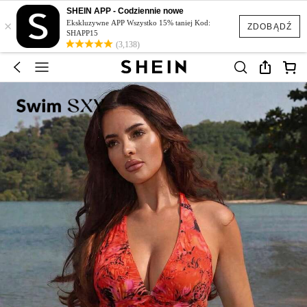
SHEIN APP - Codziennie nowe
×
Ekskluzywne APP Wszystko 15% taniej Kod:
ZDOBĄDŹ
SHAPP15
(3,138)