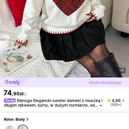
1/8
74
,90zł
Elenzga Elegancki sweter damski z muszką i
4,86
długim rękawem, luźny, w dużym rozmiarze, od
(100+)
powiedni na wyjścia i imprezy, jesień/zima
Kolor: Biały