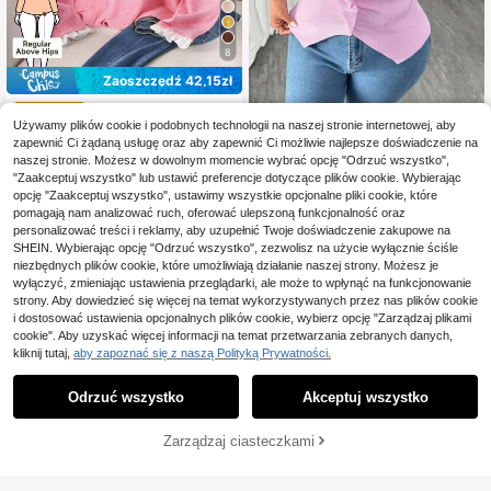
8
Zaoszczędź 42,15zł
CosyJoli Plus Size Cas
Magazyn UE
50
ual Lace Splice Okrągły Dekolt Sw
Używamy plików cookie i podobnych technologii na naszej stronie internetowej, aby
,37zł
-45%
Elenzga CURVE
eter Różowy Siatkowy
zapewnić Ci żądaną usługę oraz aby zapewnić Ci możliwie najlepsze doświadczenie na
92,52zł
najniższa cena
Elenzga Elegancki dopasowan
NEW
naszej stronie. Możesz w dowolnym momencie wybrać opcję "Odrzuć wszystko",
4-5 dni roboczych
y dzianinowy top plus size z okrągł
81
"Zaakceptuj wszystko" lub ustawić preferencje dotyczące plików cookie. Wybierając
,00zł
ym dekoltem i krótkim rękawem
opcję "Zaakceptuj wszystko", ustawimy wszystkie opcjonalne pliki cookie, które
pomagają nam analizować ruch, oferować ulepszoną funkcjonalność oraz
personalizować treści i reklamy, aby uzupełnić Twoje doświadczenie zakupowe na
SHEIN. Wybierając opcję "Odrzuć wszystko", zezwolisz na użycie wyłącznie ściśle
niezbędnych plików cookie, które umożliwiają działanie naszej strony. Możesz je
wyłączyć, zmieniając ustawienia przeglądarki, ale może to wpłynąć na funkcjonowanie
strony. Aby dowiedzieć się więcej na temat wykorzystywanych przez nas plików cookie
i dostosować ustawienia opcjonalnych plików cookie, wybierz opcję "Zarządzaj plikami
cookie". Aby uzyskać więcej informacji na temat przetwarzania zebranych danych,
kliknij tutaj,
aby zapoznać się z naszą Polityką Prywatności.
Odrzuć wszystko
Akceptuj wszystko
Zarządzaj ciasteczkami
DODAJ DO KOSZYKA
13
4