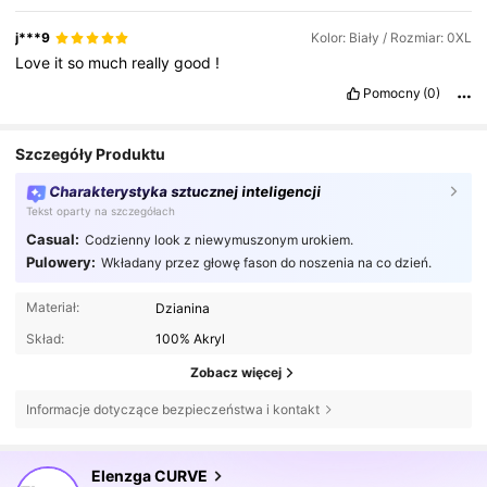
j***9
Kolor: Biały / Rozmiar: 0XL
Love
it
so
much
really
good
!
Pomocny
(0)
Szczegóły Produktu
Charakterystyka sztucznej inteligencji
Tekst oparty na szczegółach
Casual:
Codzienny look z niewymuszonym urokiem.
Pulowery:
Wkładany przez głowę fason do noszenia na co dzień.
Materiał:
Dzianina
Skład:
100% Akryl
Zobacz więcej
Informacje dotyczące bezpieczeństwa i kontakt
653K Obserwujący
4,73
Elenzga CURVE
y***9
zaobserwował(-a)
30 minut(y) temu