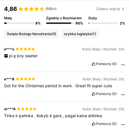
4,86
(100+)
Zobacz więcej
Mały
Zgodny z Rozmiarem
Duży
8%
90%
2%
Święta Bożego Narodzenia
(5)
szybka logistyka
(1)
o***u
Kolor: Biały / Rozmiar: 3XL
pi
ę
kny
sweter
Pomocny
(0)
e***8
Kolor: Biały / Rozmiar: 2XL
Got
for
the
Christmas
period
in
work
.
Great
fit
super
cute
Pomocny
(0)
m***6
Kolor: Biały / Rozmiar: 2XL
Tinka
ir
patinka
.
Kokyb
ė
gera
,
pagal
kaina
atitinka
Pomocny
(0)