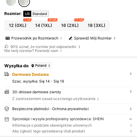
Rozmiar
:
US
Standard
1 left
20 left
19 left
12
(0XL)
14
(1XL)
16
(2XL)
18
(3XL)
Przewodnik po Rozmiarach
Sprawdź Mój Rozmiar
90%
uznał, że rozmiar jest odpowiedni
Nie twój rozmiar? Powiedz nam
Wysyłka do
Poland
Darmowa Dostawa
Szac. wysyłka:
Się 14 - Się 19
30-dniowe darmowe zwroty
Z zastrzeżeniem zasad uczciwego użytkowania
Bezpieczne płatności · Ochrona prywatności
Sprzedaje i wysyła profesjonalny sprzedawca: SHEIN
Informacja o podziale obowiązków umownych
Aby zgłosić tego sprzedawcę i/lub produkt