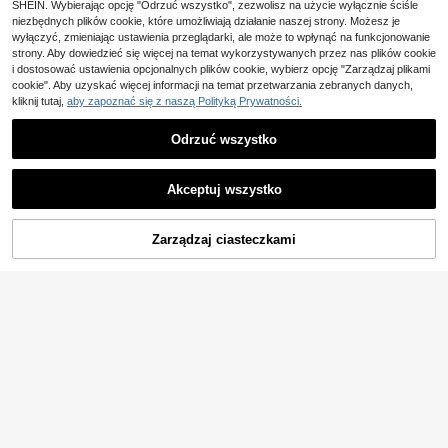
4-5 dni roboczych
SHEIN. Wybierając opcję "Odrzuć wszystko", zezwolisz na użycie wyłącznie ściśle
ombinezon wakacyjny
niezbędnych plików cookie, które umożliwiają działanie naszej strony. Możesz je
wyłączyć, zmieniając ustawienia przeglądarki, ale może to wpłynąć na funkcjonowanie
strony. Aby dowiedzieć się więcej na temat wykorzystywanych przez nas plików cookie
i dostosować ustawienia opcjonalnych plików cookie, wybierz opcję "Zarządzaj plikami
cookie". Aby uzyskać więcej informacji na temat przetwarzania zebranych danych,
kliknij tutaj,
aby zapoznać się z naszą Polityką Prywatności.
Odrzuć wszystko
Akceptuj wszystko
DODAJ DO
Zarządzaj ciasteczkami
KUP TERAZ
KOSZYKA