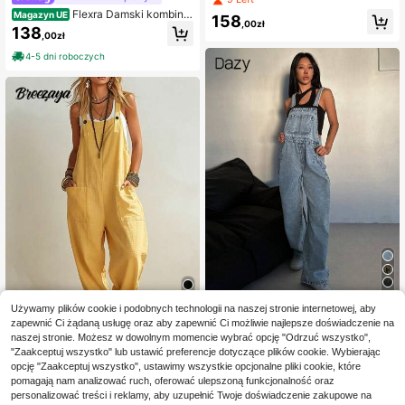
nerkowca, odpowiedni na wiosnę i l
Flexra Damski kombine
Magazyn UE
158
ato, na wakacje
,00zł
zon z kieszonką w talii i szerokimi
138
,00zł
nogawkami
4-5 dni roboczych
5
Używamy plików cookie i podobnych technologii na naszej stronie internetowej, aby
#StrojeCodzienne
zapewnić Ci żądaną usługę oraz aby zapewnić Ci możliwie najlepsze doświadczenie na
8
DAZY Damskie jednoko
naszej stronie. Możesz w dowolnym momencie wybrać opcję "Odrzuć wszystko",
Magazyn UE
Breezaya
lorowe, bezrękawnikowe, dżinsow
"Zaakceptuj wszystko" lub ustawić preferencje dotyczące plików cookie. Wybierając
152
,00zł
e kombinezony z kieszeniami z prz
Breezaya Kombinezon
opcję "Zaakceptuj wszystko", ustawimy wszystkie opcjonalne pliki cookie, które
Magazyn UE
odu i grubymi ramiączkami
damski na co dzień, żółty kombinez
4-5 dni roboczych
pomagają nam analizować ruch, oferować ulepszoną funkcjonalność oraz
75
,00zł
on na letnią plażę, kombinezon na r
personalizować treści i reklamy, aby uzupełnić Twoje doświadczenie zakupowe na
amiączkach w stylu rustykalnym, k