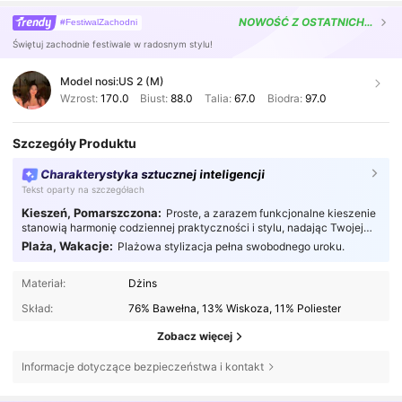
NOWOŚĆ
Z OSTATNICH 30 DNI
#FestiwalZachodni
Świętuj zachodnie festiwale w radosnym stylu!
Model nosi:
US 2 (M)
Wzrost:
170.0
Biust:
88.0
Talia:
67.0
Biodra:
97.0
Szczegóły Produktu
Charakterystyka sztucznej inteligencji
Tekst oparty na szczegółach
Kieszeń, Pomarszczona:
Proste, a zarazem funkcjonalne kieszenie
stanowią harmonię codziennej praktyczności i stylu, nadając Twojej
modzie bardziej przemyślany charakter.
Plaża, Wakacje:
Plażowa stylizacja pełna swobodnego uroku.
Materiał:
Dżins
Skład:
76% Bawełna, 13% Wiskoza, 11% Poliester
Zobacz więcej
Informacje dotyczące bezpieczeństwa i kontakt
2M Obserwujący
4,84