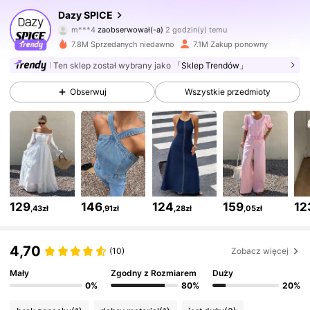
Dazy SPICE
m***4
przegląda
2M Obserwujący
4,84
7.8M Sprzedanych niedawno
7.1M Zakup ponowny
Ten sklep został wybrany jako
「Sklep Trendów」
2M Obserwujący
4,84
Obserwuj
Wszystkie przedmioty
2M Obserwujący
4,84
2M Obserwujący
4,84
129
146
124
159
12
,43zł
,91zł
,28zł
,05zł
2M Obserwujący
4,84
4,70
(10)
Zobacz więcej
2M Obserwujący
4,84
Mały
Zgodny z Rozmiarem
Duży
0%
80%
20%