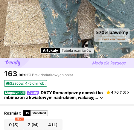
Artykuły
Tabela rozmiarów
1/8
163
,00zł
Brak dodatkowych opłat
Szacow. 4-5 dni rob.
DAZY Romantyczny damski ko
4,70
(
10
)
Magazyn UE
mbinezon z kwiatowym nadrukiem, wakacyj
nym stylem, plażowym, bez rękawów, z kwa
dratowym dekoltem i kieszeniami, odpowiedni n
a wiosnę i lato
Rozmiar
:
US
Standard
20 left
0
(S)
2
(M)
4
(L)