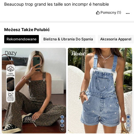
Beaucoup
trop
grand
les
taille
son
incompr
é
hensible
Pomocny
(1)
Możesz Także Polubić
Rekomendowane
Bielizna & Ubrania Do Spania
Akcesoria Apparel
10
4