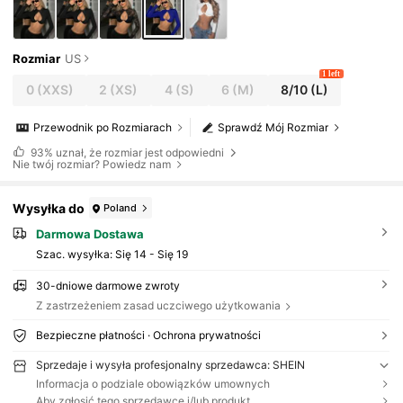
Rozmiar
US
1 left
0
(XXS)
2
(XS)
4
(S)
6
(M)
8/10
(L)
Przewodnik po Rozmiarach
Sprawdź Mój Rozmiar
93%
uznał, że rozmiar jest odpowiedni
Nie twój rozmiar? Powiedz nam
Wysyłka do
Poland
Darmowa Dostawa
Szac. wysyłka:
Się 14 - Się 19
30-dniowe darmowe zwroty
Z zastrzeżeniem zasad uczciwego użytkowania
Bezpieczne płatności · Ochrona prywatności
Sprzedaje i wysyła profesjonalny sprzedawca: SHEIN
Informacja o podziale obowiązków umownych
Aby zgłosić tego sprzedawcę i/lub produkt