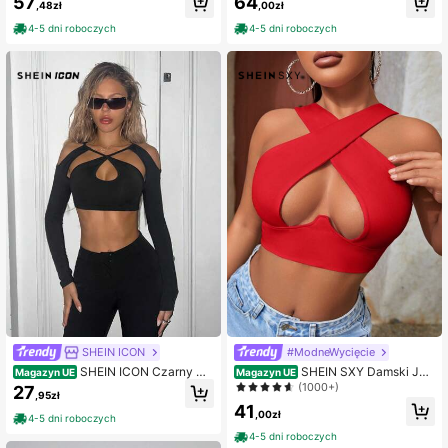
57
64
,48zł
,00zł
z klamrą wycięty przód krótki top z
siateczki
4-5 dni roboczych
4-5 dni roboczych
SHEIN ICON
#ModneWycięcie
SHEIN ICON Czarny Wy
SHEIN SXY Damski Jed
Magazyn UE
Magazyn UE
cięcie z przodu Crop Tee
nolity kolor Krzyż Przód Odetnij Cro
(1000+)
27
,95zł
p top
41
,00zł
4-5 dni roboczych
4-5 dni roboczych