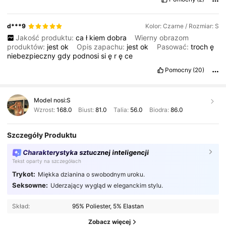
d***9
Kolor: Czarne / Rozmiar: S
Jakość produktu:
ca
ł
kiem
dobra
Wierny obrazom
produktów:
jest
ok
Opis zapachu:
jest
ok
Pasować:
troch
ę
niebezpieczny
gdy
podnosi
si
ę
r
ę
ce
Pomocny
(20)
Model nosi:
S
Wzrost:
168.0
Biust:
81.0
Talia:
56.0
Biodra:
86.0
Szczegóły Produktu
Charakterystyka sztucznej inteligencji
Tekst oparty na szczegółach
Trykot:
Miękka dzianina o swobodnym uroku.
Seksowne:
Uderzający wygląd w eleganckim stylu.
Skład:
95% Poliester, 5% Elastan
Zobacz więcej