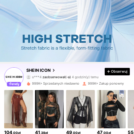
1.8M Obserwujący
4,84
SHEIN ICON
Obserwuj
o***4
zaobserwował(-a)
4 godzin(y) temu
z***2
przegląda
1.8M Obserwujący
4,84
999K+ Sprzedanych niedawno
999K+ Zakup ponowny
1.8M Obserwujący
4,84
1.8M Obserwujący
4,84
104
41
49
47
55
,00zł
,39zł
,00zł
,00zł