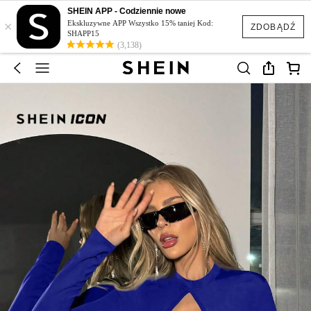
SHEIN APP - Codziennie nowe
×
Ekskluzywne APP Wszystko 15% taniej Kod:
ZDOBĄDŹ
SHAPP15
(3,138)