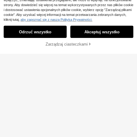
wyłączyć, zmieniając ustawienia przeglądarki, ale może to wpłynąć na funkcjonowanie
strony. Aby dowiedzieć się więcej na temat wykorzystywanych przez nas plików cookie
i dostosować ustawienia opcjonalnych plików cookie, wybierz opcję "Zarządzaj plikami
cookie". Aby uzyskać więcej informacji na temat przetwarzania zebranych danych,
kliknij tutaj,
aby zapoznać się z naszą Polityką Prywatności.
Odrzuć wszystko
Akceptuj wszystko
DODAJ DO
Zarządzaj ciasteczkami
KUP TERAZ
KOSZYKA