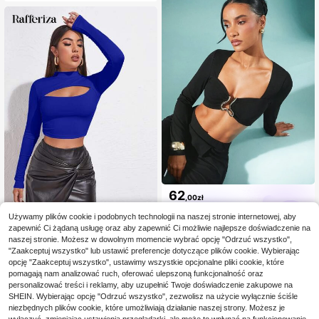
62
,00zł
Hauture
Używamy plików cookie i podobnych technologii na naszej stronie internetowej, aby
Rafferiza
zapewnić Ci żądaną usługę oraz aby zapewnić Ci możliwie najlepsze doświadczenie na
Rafferiza Damska koszulka z długi
naszej stronie. Możesz w dowolnym momencie wybrać opcję "Odrzuć wszystko",
m rękawem i wycięciem, jesienna,
42
"Zaakceptuj wszystko" lub ustawić preferencje dotyczące plików cookie. Wybierając
,00zł
dla kobiet
opcję "Zaakceptuj wszystko", ustawimy wszystkie opcjonalne pliki cookie, które
pomagają nam analizować ruch, oferować ulepszoną funkcjonalność oraz
personalizować treści i reklamy, aby uzupełnić Twoje doświadczenie zakupowe na
SHEIN. Wybierając opcję "Odrzuć wszystko", zezwolisz na użycie wyłącznie ściśle
niezbędnych plików cookie, które umożliwiają działanie naszej strony. Możesz je