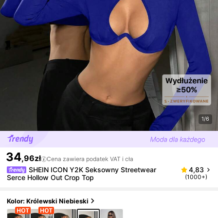
1/6
34
,96zł
Cena zawiera podatek VAT i cła
SHEIN ICON Y2K Seksowny Streetwear
4,83
Serce Hollow Out Crop Top
(1000+)
Kolor: Królewski Niebieski