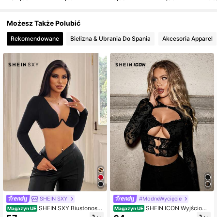
1.8M Obserwujący
4,84
Możesz Także Polubić
1.8M Obserwujący
4,84
Rekomendowane
Bielizna & Ubrania Do Spania
Akcesoria Apparel
1.8M Obserwujący
4,84
1.8M Obserwujący
4,84
1.8M Obserwujący
4,84
1.8M Obserwujący
4,84
1.8M Obserwujący
4,84
SHEIN SXY
#ModneWycięcie
SHEIN SXY Biustonosz
SHEIN ICON Wyjściowe
Magazyn UE
Magazyn UE
e damskie na fiszbinach
topy wiosenne czarne żakardowe i