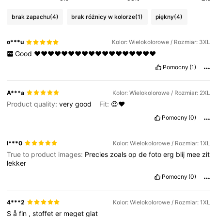
brak zapachu
(4)
brak różnicy w kolorze
(1)
piękny
(4)
o***u
Kolor: Wielokolorowe / Rozmiar: 3XL
Good
❤️❤️❤️❤️❤️❤️❤️❤️❤️❤️❤️❤️❤️❤️❤️❤️❤️❤️
Pomocny
(1)
A***a
Kolor: Wielokolorowe / Rozmiar: 2XL
Product quality:
very
good
Fit:
😍❤️
Pomocny
(0)
l***0
Kolor: Wielokolorowe / Rozmiar: 1XL
True to product images:
Precies
zoals
op
de
foto
erg
blij
mee
zit
lekker
Pomocny
(0)
4***2
Kolor: Wielokolorowe / Rozmiar: 1XL
S
å
fin
,
stoffet
er
meget
glat