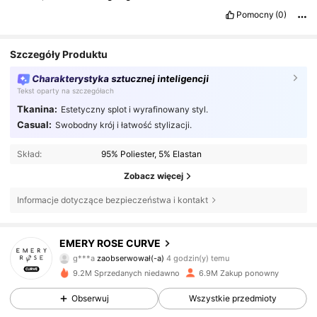
Pomocny
(0)
Szczegóły Produktu
Charakterystyka sztucznej inteligencji
Tekst oparty na szczegółach
Tkanina:
Estetyczny splot i wyrafinowany styl.
Casual:
Swobodny krój i łatwość stylizacji.
Skład:
95% Poliester, 5% Elastan
Zobacz więcej
Informacje dotyczące bezpieczeństwa i kontakt
1M Obserwujący
4,81
EMERY ROSE CURVE
g***a
zaobserwował(-a)
4 godzin(y) temu
9.2M Sprzedanych niedawno
6.9M Zakup ponowny
1M Obserwujący
4,81
Obserwuj
Wszystkie przedmioty