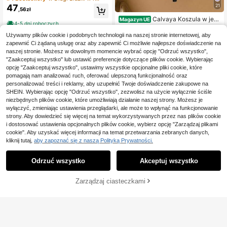
rozmiarze, modna na lato, bizneso
21
47
,56zł
wa, swobodna, damska, na wiosnę i
lato
Calvaya Koszula w jed
Magazyn UE
4-5 dni roboczych
nolitym kolorze z przodu i długim rę
#1 Bestsellery
w Czarny Bluzki w rozmiarze plus
kawem, minimalistyczna, swobodn
Używamy plików cookie i podobnych technologii na naszej stronie internetowej, aby
(1000+)
a, plus size
zapewnić Ci żądaną usługę oraz aby zapewnić Ci możliwie najlepsze doświadczenie na
49
,00zł
naszej stronie. Możesz w dowolnym momencie wybrać opcję "Odrzuć wszystko",
"Zaakceptuj wszystko" lub ustawić preferencje dotyczące plików cookie. Wybierając
4-5 dni roboczych
opcję "Zaakceptuj wszystko", ustawimy wszystkie opcjonalne pliki cookie, które
pomagają nam analizować ruch, oferować ulepszoną funkcjonalność oraz
personalizować treści i reklamy, aby uzupełnić Twoje doświadczenie zakupowe na
SHEIN. Wybierając opcję "Odrzuć wszystko", zezwolisz na użycie wyłącznie ściśle
niezbędnych plików cookie, które umożliwiają działanie naszej strony. Możesz je
wyłączyć, zmieniając ustawienia przeglądarki, ale może to wpłynąć na funkcjonowanie
strony. Aby dowiedzieć się więcej na temat wykorzystywanych przez nas plików cookie
i dostosować ustawienia opcjonalnych plików cookie, wybierz opcję "Zarządzaj plikami
cookie". Aby uzyskać więcej informacji na temat przetwarzania zebranych danych,
kliknij tutaj,
aby zapoznać się z naszą Polityką Prywatności.
Odrzuć wszystko
Akceptuj wszystko
19
Zarządzaj ciasteczkami
KUP TERAZ
DODAJ DO KOSZYKA
SHEIN LUNE Koszula le
Magazyn UE
tnia, swobodna, z nadrukiem w kszt
(1000+)
ałcie serca, zapinana z przodu na g
60
,00zł
uziki, walentynkowa, w dużym roz
miarze
4-5 dni roboczych
Calvaya Damska nowa
Magazyn UE