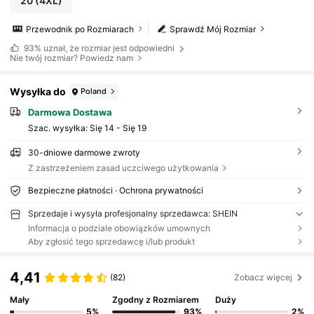
20
(4XL)
Przewodnik po Rozmiarach
Sprawdź Mój Rozmiar
93%
uznał, że rozmiar jest odpowiedni
Nie twój rozmiar? Powiedz nam
Wysyłka do
Poland
Darmowa Dostawa
Szac. wysyłka:
Się 14 - Się 19
30-dniowe darmowe zwroty
Z zastrzeżeniem zasad uczciwego użytkowania
Bezpieczne płatności · Ochrona prywatności
Sprzedaje i wysyła profesjonalny sprzedawca: SHEIN
Informacja o podziale obowiązków umownych
Aby zgłosić tego sprzedawcę i/lub produkt
4,41
(82)
Zobacz więcej
Mały
Zgodny z Rozmiarem
Duży
5%
93%
2%