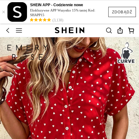
SHEIN APP - Codziennie nowe
×
Ekskluzywne APP Wszystko 15% taniej Kod:
ZDOBĄDŹ
SHAPP15
(3,138)