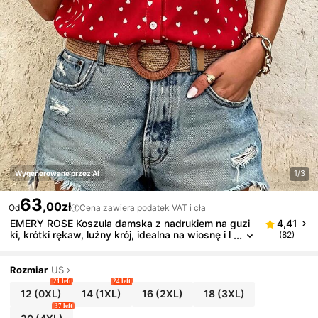
1/3
Wygenerowane przez AI
63
,00zł
Od
Cena zawiera podatek VAT i cła
EMERY ROSE Koszula damska z nadrukiem na guzi
4,41
ki, krótki rękaw, luźny krój, idealna na wiosnę i l
(82)
ato, można prać w pralce
Rozmiar
US
21 left
24 left
12
(0XL)
14
(1XL)
16
(2XL)
18
(3XL)
37 left