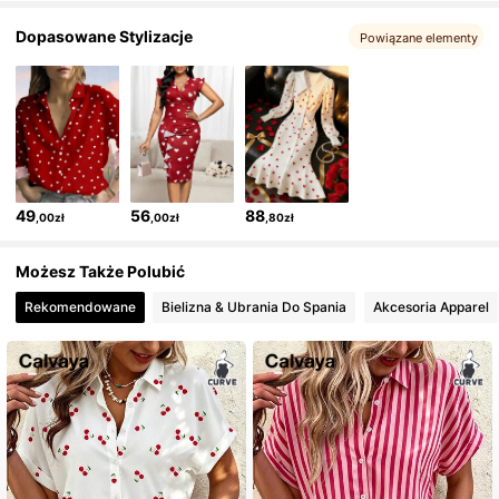
1M Obserwujący
4,81
Dopasowane Stylizacje
Powiązane elementy
1M Obserwujący
4,81
1M Obserwujący
4,81
49
56
88
,00zł
,00zł
,80zł
1M Obserwujący
4,81
Możesz Także Polubić
Rekomendowane
Bielizna & Ubrania Do Spania
Akcesoria Apparel
1M Obserwujący
4,81
1M Obserwujący
4,81
1M Obserwujący
4,81