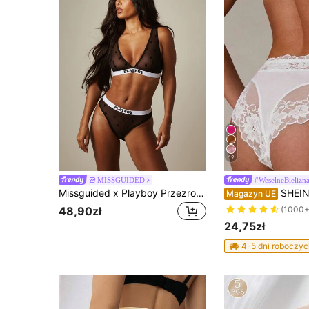
12
MISSGUIDED
#WeselneBielizn
Missguided x Playboy Przezroczyste majtki stringi z siateczki z logo, z nadrukiem flokowym w całości z motywem króliczków i markową elastyczną talią
SHEIN BAE 1 szt. Damskie p
Magazyn UE
48,90zł
(1000+
24,75zł
4-5 dni roboczyc