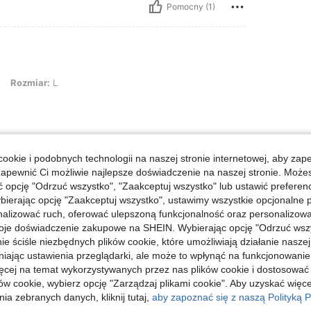
Pomocny (1)
: L
Rozmiar:
L
ookie i podobnych technologii na naszej stronie internetowej, aby zap
Pomocny (0)
zapewnić Ci możliwie najlepsze doświadczenie na naszej stronie. Moż
opcję "Odrzuć wszystko", "Zaakceptuj wszystko" lub ustawić preferen
j Opinii
bierając opcję "Zaakceptuj wszystko", ustawimy wszystkie opcjonalne pl
lizować ruch, oferować ulepszoną funkcjonalność oraz personalizować 
oje doświadczenie zakupowe na SHEIN. Wybierając opcję "Odrzuć wszy
ie ściśle niezbędnych plików cookie, które umożliwiają działanie nasze
niając ustawienia przeglądarki, ale może to wpłynąć na funkcjonowanie
ięcej na temat wykorzystywanych przez nas plików cookie i dostosować
ów cookie, wybierz opcję "Zarządzaj plikami cookie". Aby uzyskać więce
ia zebranych danych, kliknij tutaj,
aby zapoznać się z naszą Polityką P