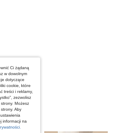
ewnić Ci żądaną
esz w dowolnym
cje dotyczące
iki cookie, które
treści i reklamy,
stko", zezwolisz
j strony. Możesz
 strony. Aby
 ustawienia
j informacji na
rywatności.