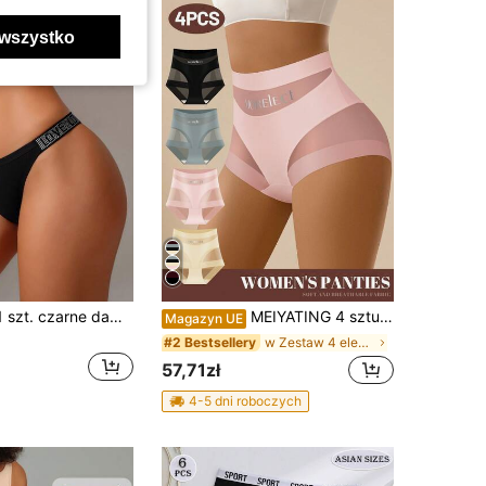
wszystko
Secret Verse 1 szt. czarne damskie majtki trójkątne z cyrkoniami, prążkowane, bawełniane, modne, seksowne, miękkie i wygodne
MEIYATING 4 sztuki damskich majtek modelujących z wysokim stanem, z siateczkowym patchworkiem, lekkie, oddychające, wygodne, z nadrukiem w języku angielskim i kwiatowym, do noszenia na co dzień
Magazyn UE
w Zestaw 4 elementów Majtki damskie
#2 Bestsellery
57,71zł
4-5 dni roboczych