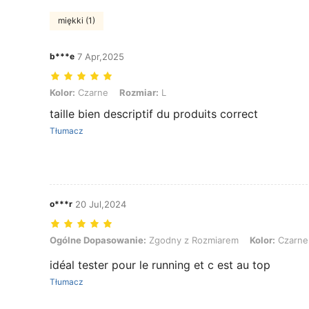
miękki (1)
b***e
7 Apr,2025
Kolor: Czarne, Rozmiar: L
Kolor:
Czarne
Rozmiar:
L
taille bien descriptif du produits correct
Tłumacz
o***r
20 Jul,2024
Ogólne Dopasowanie: Zgodny z Rozmiarem, Kolor: Czarne, Rozmiar
Ogólne Dopasowanie:
Zgodny z Rozmiarem
Kolor:
Czarne
idéal tester pour le running et c est au top
Tłumacz