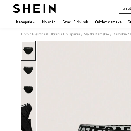
gniot
Use up 
Kategorie
Nowości
Szac. 3 dni rob.
Odzież damska
S
Dom
Bielizna & Ubrania Do Spania
Majtki Damskie
Damskie Ma
/
/
/