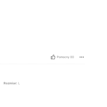
Pomocny (0)
: L
Rozmiar:
L