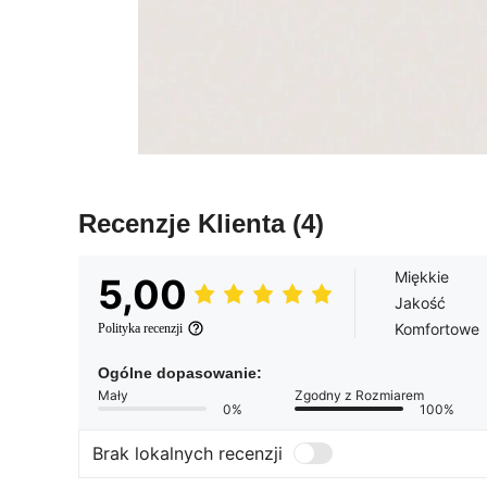
Recenzje Klienta
(4)
Miękkie
5,00
Jakość
Komfortowe
Polityka recenzji
Ogólne dopasowanie:
Mały
Zgodny z Rozmiarem
0%
100%
Brak lokalnych recenzji