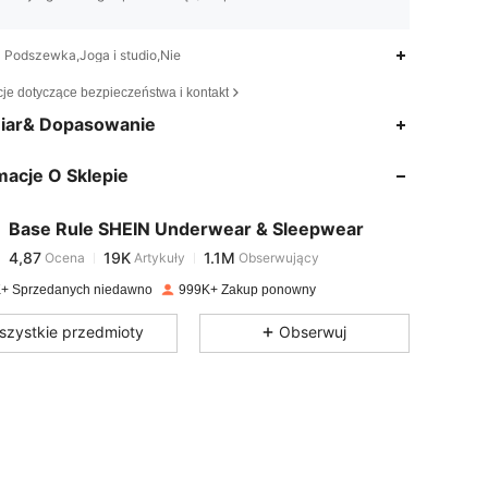
Podszewka,Joga i studio,Nie
cje dotyczące bezpieczeństwa i kontakt
4,87
19K
1.1M
iar& Dopasowanie
macje O Sklepie
4,87
19K
1.1M
Base Rule SHEIN Underwear & Sleepwear
4,87
19K
1.1M
Ocena
Artykuły
Obserwujący
m***2
zapłacono
1 dzień temu
+ Sprzedanych niedawno
999K+ Zakup ponowny
4,87
19K
1.1M
szystkie przedmioty
Obserwuj
4,87
19K
1.1M
4,87
19K
1.1M