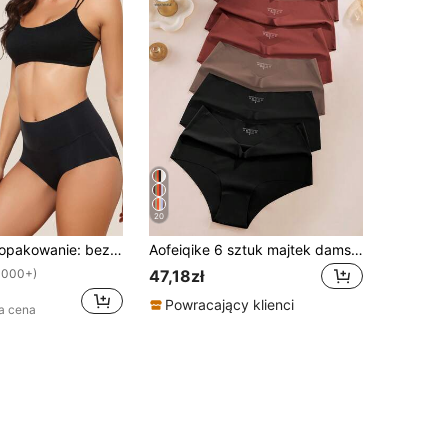
20
majtki typu hipster z wysokim stanem, niewidoczne, pełne pokrycie damskiej bielizny
Aofeiqike 6 sztuk majtek damskich z wysokim stanem i dużym rozmiarem, seksowne, bezszwowe, oddychające majtki z jedwabiu lodowego, wygodna, miękka bielizna
47,18zł
1000+)
Powracający klienci
a cena