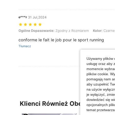
o***r
31 Jul,2024
Ogólne Dopasowanie: Zgodny z Rozmiarem, Kolor: Czarne, Rozmiar
Ogólne Dopasowanie:
Zgodny z Rozmiarem
Kolor:
Czarne
conforme le fait le job pour le sport running
Tłumacz
Używamy plików c
usługę oraz aby 
momencie wybrać 
Zobacz Więce
plików cookie. Wy
pomagają nam ana
aby uzupełnić Tw
na użycie wyłączn
je wyłączyć, zmie
dowiedzieć się w
Klienci Również Obejrzeli
opcjonalnych plik
temat przetwarzan