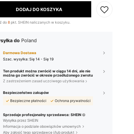
DODAJ DO KOSZYKA
ź do
8
pkt. SHEIN naliczanych w koszyku.
syłka do
Poland
Darmowa Dostawa
Szac. wysyłka:
Się 14 - Się 19
Ten produkt można zwrócić w ciągu 14 dni, ale nie
można go zwrócić w okresie przedłużonego zwrotu
Z zastrzeżeniem zasad uczciwego użytkowania
Bezpieczeństwo zakupów
Bezpieczne płatności
Ochrona prywatności
Sprzedaje profesjonalny sprzedawca: SHEIN
Wysyłka przez SHEIN
Informacja o podziale obowiązków umownych
Aby zgłosić tego sprzedawcę i/lub produkt