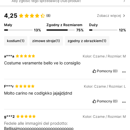
Aby zgłosić tego sprzedawcę i/lub produkt
4,25
(8)
Zobacz więcej
Mały
Zgodny z Rozmiarem
Duży
13%
75%
12%
kostium
(1)
zimowe stroje
(1)
zgodny z obrazkiem
(1)
a***a
Kolor: Czarne / Rozmiar: M
Costume
veramente
bello
ve
lo
consiglio
Pomocny
(0)
F***r
Kolor: Czarne / Rozmiar: L
Molto
carino
ne
codlgkko
jajajjdjdnd
Pomocny
(0)
g***2
Kolor: Czarne / Rozmiar: M
Fedele alle immagini del prodotto:
Bellissimooooooooooooooooooooooo