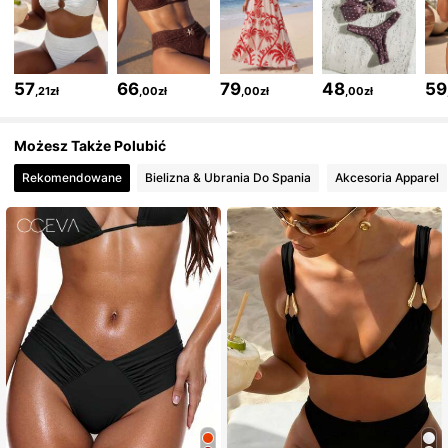
377K Obserwujący
4,82
57
66
79
48
59
,21zł
,00zł
,00zł
,00zł
377K Obserwujący
4,82
Możesz Także Polubić
Rekomendowane
Bielizna & Ubrania Do Spania
Akcesoria Apparel
377K Obserwujący
4,82
377K Obserwujący
4,82
377K Obserwujący
4,82
377K Obserwujący
4,82