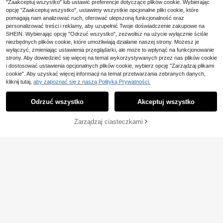
alny na wakacje na plaży latem
"Zaakceptuj wszystko" lub ustawić preferencje dotyczące plików cookie. Wybierając
54,00zł
najniższa cena
opcję "Zaakceptuj wszystko", ustawimy wszystkie opcjonalne pliki cookie, które
pomagają nam analizować ruch, oferować ulepszoną funkcjonalność oraz
personalizować treści i reklamy, aby uzupełnić Twoje doświadczenie zakupowe na
SHEIN. Wybierając opcję "Odrzuć wszystko", zezwolisz na użycie wyłącznie ściśle
niezbędnych plików cookie, które umożliwiają działanie naszej strony. Możesz je
wyłączyć, zmieniając ustawienia przeglądarki, ale może to wpłynąć na funkcjonowanie
strony. Aby dowiedzieć się więcej na temat wykorzystywanych przez nas plików cookie
i dostosować ustawienia opcjonalnych plików cookie, wybierz opcję "Zarządzaj plikami
cookie". Aby uzyskać więcej informacji na temat przetwarzania zebranych danych,
kliknij tutaj,
aby zapoznać się z naszą Polityką Prywatności.
Odrzuć wszystko
Akceptuj wszystko
Zarządzaj ciasteczkami
DODAJ DO KOSZYKA
SHEIN Swim Damskie Jednokoloro
we Skręcone Przód Seksowny Zest
25 Left
aw Bikini Na Letnią Plażę
40
,59zł
-1%
41,00zł
najniższa cena
SHEIN Swim Dwuczęściowy strój pl
ażowy dla kobiet, letni top w nowy
39
,00zł
m stylu z dekoltem w kształcie liter
y U, fiszbinami i wysokim stanem, d
ół od bikini