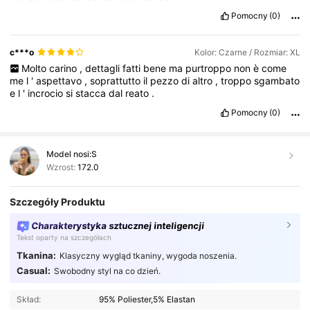
Pomocny
(0)
c***o
Kolor: Czarne / Rozmiar: XL
Molto
carino
,
dettagli
fatti
bene
ma
purtroppo
non
è
come
me
l
'
aspettavo
,
soprattutto
il
pezzo
di
altro
,
troppo
sgambato
e
l
'
incrocio
si
stacca
dal
reato
.
Pomocny
(0)
Model nosi:
S
Wzrost:
172.0
Szczegóły Produktu
Charakterystyka sztucznej inteligencji
Tekst oparty na szczegółach
Tkanina:
Klasyczny wygląd tkaniny, wygoda noszenia.
Casual:
Swobodny styl na co dzień.
Skład:
95% Poliester,5% Elastan