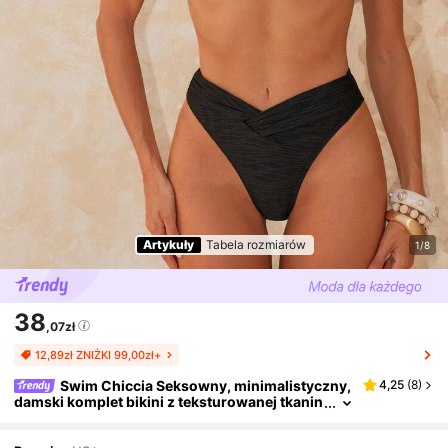
Artykuły
Tabela rozmiarów
1/8
38
,07zł
12,89zł ZNIŻKI 99,00zł+
Swim Chiccia Seksowny, minimalistyczny,
4,25
(
8
)
damski komplet bikini z teksturowanej tkanin
y w jednolitym kolorze, wiosna/lato