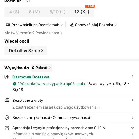
Rozmiar
US
11 left
4
(S)
6
(M)
8/10
(L)
12
(XL)
Przewodnik po Rozmiarach
Sprawdź Mój Rozmiar
Nie twój rozmiar? Powiedz nam
Więcej opcji
Dekolt w Szpic
Wysyłka do
Poland
Darmowa Dostawa
200 punktów, w przypadku opóźnienia
Szac. wysyłka:
Się 13 -
Się 18
Bezpłatne zwroty
Z zastrzeżeniem zasad uczciwego użytkowania
Bezpieczne płatności · Ochrona prywatności
Sprzedaje i wysyła profesjonalny sprzedawca: SHEIN
Informacja o podziale obowiązków umownych