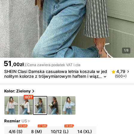
1/8
51
,00zł
Cena zawiera podatek VAT i cła
SHEIN Clasi Damska casualowa letnia koszula w jed
4,79
nolitym kolorze z trójwymiarowym haftem i wiąz
(500+)
aniem z przodu
Kolor: Zielony
Rozmiar
US
16 left
27 left
30 left
4/6
(S)
8
(M)
10/12
(L)
14
(XL)