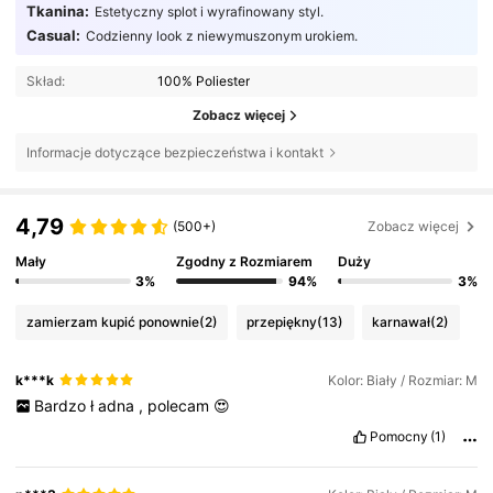
Tkanina:
Estetyczny splot i wyrafinowany styl.
Casual:
Codzienny look z niewymuszonym urokiem.
Skład:
100% Poliester
Zobacz więcej
Informacje dotyczące bezpieczeństwa i kontakt
4,79
(500+)
Zobacz więcej
Mały
Zgodny z Rozmiarem
Duży
3%
94%
3%
zamierzam kupić ponownie
(2)
przepiękny
(13)
karnawał
(2)
k***k
Kolor: Biały / Rozmiar: M
Bardzo
ł
adna
,
polecam
😍
Pomocny
(1)