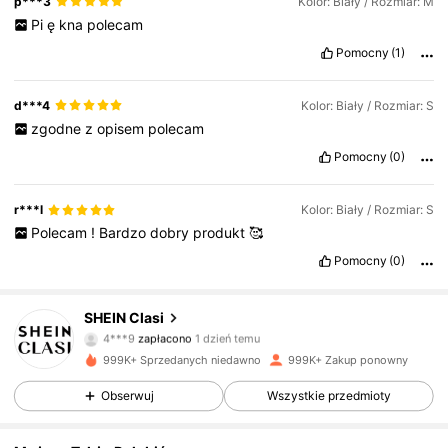
p***3
Kolor: Biały / Rozmiar: M
Pi
ę
kna
polecam
Pomocny
(1)
d***4
Kolor: Biały / Rozmiar: S
zgodne
z
opisem
polecam
Pomocny
(0)
r***l
Kolor: Biały / Rozmiar: S
Polecam
!
Bardzo
dobry
produkt
🥰
Pomocny
(0)
823K Obserwujący
4,84
SHEIN Clasi
4***9
zapłacono
1 dzień temu
j***a
zaobserwował(-a)
3 godzin(y) temu
999K+ Sprzedanych niedawno
999K+ Zakup ponowny
823K Obserwujący
4,84
Obserwuj
Wszystkie przedmioty
823K Obserwujący
4,84