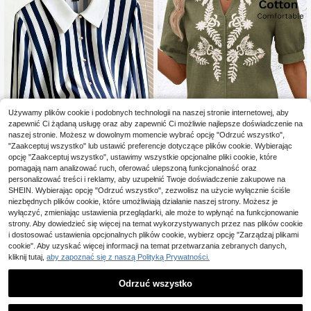
Używamy plików cookie i podobnych technologii na naszej stronie internetowej, aby
zapewnić Ci żądaną usługę oraz aby zapewnić Ci możliwie najlepsze doświadczenie na
naszej stronie. Możesz w dowolnym momencie wybrać opcję "Odrzuć wszystko",
7
"Zaakceptuj wszystko" lub ustawić preferencje dotyczące plików cookie. Wybierając
SHEIN Franclia Damski jesien
SHEIN Clasi Bluzka z d
opcję "Zaakceptuj wszystko", ustawimy wszystkie opcjonalne pliki cookie, które
NEW
Magazyn UE
ny strój, elegancka koszula, koszul
ekoltem w serek i haftem na oczka
pomagają nam analizować ruch, oferować ulepszoną funkcjonalność oraz
54
58
,00zł
,00zł
a casual, koszula na wyjście, strój
ch dla kobiet
personalizować treści i reklamy, aby uzupełnić Twoje doświadczenie zakupowe na
wakacyjny, festiwal, impreza, strój
4-5 dni roboczych
SHEIN. Wybierając opcję "Odrzuć wszystko", zezwolisz na użycie wyłącznie ściśle
do pracy, strój biurowy, styl wiejski,
niezbędnych plików cookie, które umożliwiają działanie naszej strony. Możesz je
kołnierz z klapami, niebieskie pask
wyłączyć, zmieniając ustawienia przeglądarki, ale może to wpłynąć na funkcjonowanie
i, koszula w kontrastowych kolorac
strony. Aby dowiedzieć się więcej na temat wykorzystywanych przez nas plików cookie
h, koszula z długim rękawem, otwar
ta przód, złote guziki, luźny krój ko
i dostosować ustawienia opcjonalnych plików cookie, wybierz opcję "Zarządzaj plikami
szuli
cookie". Aby uzyskać więcej informacji na temat przetwarzania zebranych danych,
kliknij tutaj,
aby zapoznać się z naszą Polityką Prywatności.
Odrzuć wszystko