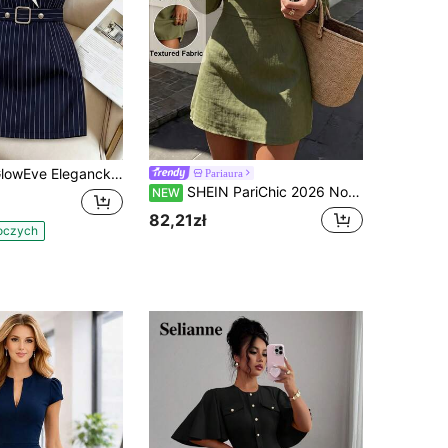
ncka damska sukienka midi w granatowo-białe paski z blokowaniem kolorów, z kołnierzem klapowym i wcięciem w talii, letnia biurowa sukienka biznesowa, bez rękawów, casualowa
Pariaura
SHEIN PariChic 2026 Nowa jesienna mini sukienka z tekstury imitującej len w kolorze oliwkowym, z długim rękawem, stójką, wiązaniem z przodu, dekoltem w V i bufiastymi rękawami, wcinaną talią, fasonem A-line, w stylu vintage, kobieca, wydłużająca sylwetkę dla niskich kobiet, uniwersalna krótka sukienka do streetwearu, wizyt w sklepach, na wakacje, randki i do codziennych dojazdów
NEW
82,21zł
boczych