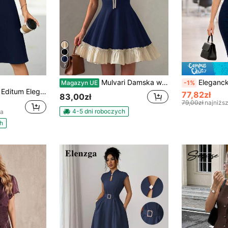
7
Mulvari Damska wiosenna/letnia dzianinowa czarna sukienka z krótkim rękawem, mieszana tkana, z falbaną, wcinana w talii, o kroju A, elegancka i romantyczna
Elegancka dopasowana sukienka damska o średniej długości z deko
Magazyn UE
-1%
Editum Elegancka, granatowa, dzianinowa sukienka damska w kształcie litery A z krótkim rękawem i dekoltem w kształcie litery A, wygodna na lato, do biura, na oficjalne okazje, na święta wielkanocne, wesele, plażę i wakacje
77,82zł
83,00zł
79,00zł
najniżs
4-5 dni roboczych
na
h