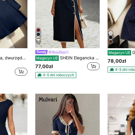
5
GlowEve Elega
RosyDaze
Magazyn UE
Opuloom Elegancka, dwurzędowa sukienka damska w stylu vintage z dekoltem w serek, długim rękawem i dopasowanym, rozkloszowanym dołem, idealna na codzienne dojazdy do pracy i na co dzień
SHEIN Elegancka sukienka damska w kontrastowym kolorze z guzikami
Magazyn UE
78,00zł
77,00zł
4-5 dni ro
4-5 dni roboczych