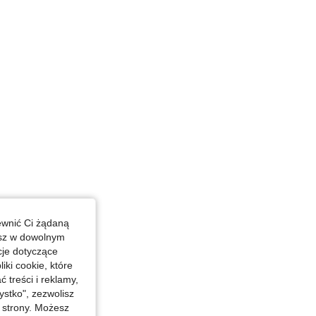
asnoniebieski, Rozmiar: XL
ewnić Ci żądaną
esz w dowolnym
cje dotyczące
iki cookie, które
miar: XL
treści i reklamy,
stko", zezwolisz
j strony. Możesz