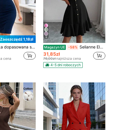
5
Zaoszczędź 1,18zł
ltem w serek, z krótkim rękawem, z dzianiny, z rozcięciem na dole, odpowiednia do pracy lub na przyjęcie koktajlowe latem
Selianne Elegancka krótka sukienka z jednym guzikiem, falbaniastymi rękawami i wzorem splotu na dole
Magazyn UE
-58%
31,85zł
za cena
76,00zł
najniższa cena
4-5 dni roboczych