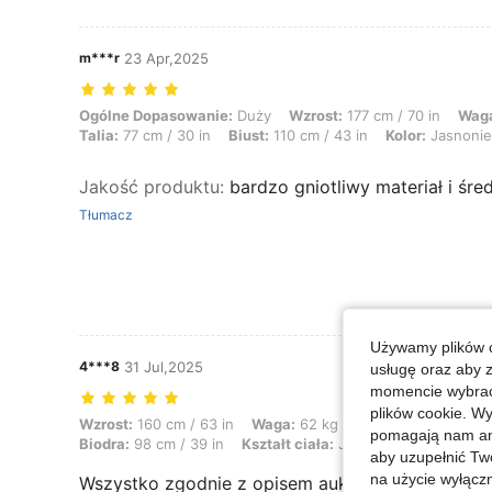
m***r
23 Apr,2025
Ogólne Dopasowanie: Duży, Wzrost: 177 cm / 70 in, Waga: 86 kg / 190 
Ogólne Dopasowanie:
Duży
Wzrost:
177 cm / 70 in
Wag
Talia:
77 cm / 30 in
Biust:
110 cm / 43 in
Kolor:
Jasnonie
Jakość produktu
:
bardzo gniotliwy materiał i śre
Tłumacz
Używamy plików c
4***8
31 Jul,2025
usługę oraz aby 
momencie wybrać 
plików cookie. Wy
Wzrost: 160 cm / 63 in, Waga: 62 kg / 137 lbs, Biust: 96 cm / 38 in, Ta
Wzrost:
160 cm / 63 in
Waga:
62 kg / 137 lbs
Biust:
96 c
pomagają nam ana
Biodra:
98 cm / 39 in
Kształt ciała:
Jabłko
Kolor:
Czarn
aby uzupełnić Tw
na użycie wyłączn
Wszystko zgodnie z opisem aukcji. Brak uciążliw