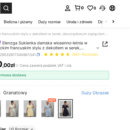
0
0
duj. Press Enter to select.
Bielizna i piżamy
Duży rozmiar
Uroda i zdrowie
Dzieci
Buty
D
Elenzga Sukienka damska wiosenno-letnia w eleganckim francuskim stylu z dekoltem w serek, dwurzędowym zapięciem w talii, w kształcie litery A, z krótkim rękawem
Elenzga Sukienka damska wiosenno-letnia w
ckim francuskim stylu z dekoltem w serek,
dowym zapięciem w talii, w kształcie litery A, z
z25032817340601341
(500+ Recenzje)
im rękawem
0
,00zł
ICE AND AVAILABILITY
Cena zawiera podatek VAT i cła
rmowa dostawa
:
Granatowy
Duży Obrazek
iar
US Rozmiar