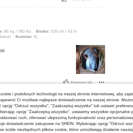
lbs, Biodra: 109 cm / 43 in, Talia: 77 cm / 30 in, Biust: 110 cm / 43 in, Kolor: J
a:
86 kg / 190 lbs
Biodra:
109 cm / 43 in
bieski
Rozmiar:
XL
dni
Pomocny (4)
ookie i podobnych technologii na naszej stronie internetowej, aby zap
zapewnić Ci możliwie najlepsze doświadczenie na naszej stronie. Moż
opcję "Odrzuć wszystko", "Zaakceptuj wszystko" lub ustawić preferen
bierając opcję "Zaakceptuj wszystko", ustawimy wszystkie opcjonalne pl
lia: 82 cm / 32 in, Biodra: 98 cm / 39 in, Kształt ciała: Jabłko, Kolor: Czarne, Roz
m / 38 in
Talia:
82 cm / 32 in
lizować ruch, oferować ulepszoną funkcjonalność oraz personalizować 
e
Rozmiar:
XL
oje doświadczenie zakupowe na SHEIN. Wybierając opcję "Odrzuć wszy
ie ściśle niezbędnych plików cookie, które umożliwiają działanie nasze
ego zapachu. Materiał bardzo