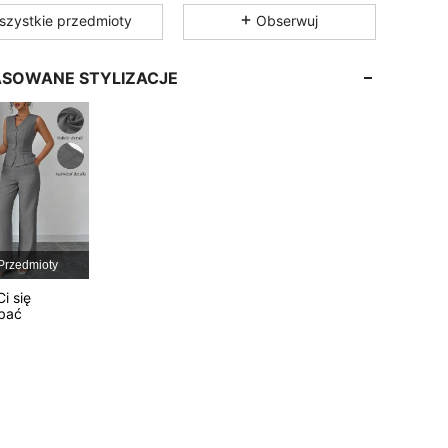
szystkie przedmioty
Obserwuj
4,77
17K
3M
SOWANE STYLIZACJE
4,77
17K
3M
4,77
17K
3M
4,77
17K
3M
Przedmioty
4,77
17K
3M
i się
bać
4,77
17K
3M