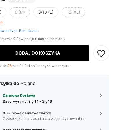
)
6 (M)
8/10 (L)
12 (XL)
eft
ewodnik po Rozmiarach
j rozmiar? Powiedz jaki nosisz rozmiar
DODAJ DO KOSZYKA
ź do
26
pkt. SHEIN naliczanych w koszyku.
syłka do
Poland
Darmowa Dostawa
Szac. wysyłka:
Się 14 - Się 19
30-dniowe darmowe zwroty
Z zastrzeżeniem zasad uczciwego użytkowania
Bezpieczeństwo zakupów