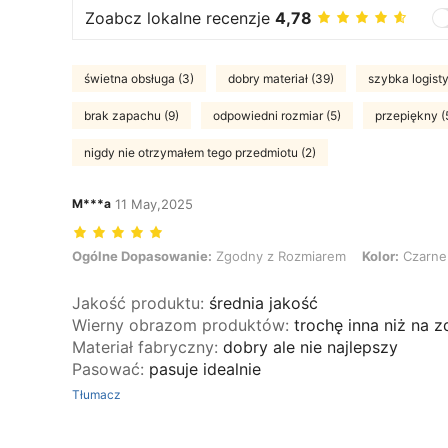
Zoabcz lokalne recenzje
4,78
świetna obsługa (3)
dobry materiał (39)
szybka logisty
brak zapachu (9)
odpowiedni rozmiar (5)
przepiękny (
nigdy nie otrzymałem tego przedmiotu (2)
M***a
11 May,2025
Ogólne Dopasowanie: Zgodny z Rozmiarem, Kolor: Czarne, Rozmia
Ogólne Dopasowanie:
Zgodny z Rozmiarem
Kolor:
Czarne
Jakość produktu
:
średnia jakość
Wierny obrazom produktów
:
trochę inna niż na z
Materiał fabryczny
:
dobry ale nie najlepszy
Pasować
:
pasuje idealnie
Tłumacz