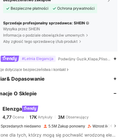
Bezpieczne płatności
Ochrona prywatności
Sprzedaje profesjonalny sprzedawca: SHEIN
Wysyłka przez SHEIN
Informacja o podziale obowiązków umownych
Aby zgłosić tego sprzedawcę i/lub produkt
#Letnia Elegancja
Podwójny Guzik,Klapa,Plisowany
cje dotyczące bezpieczeństwa i kontakt
4,77
17K
3M
iar& Dopasowanie
macje O Sklepie
4,77
17K
3M
Elenzga
4,77
17K
3M
Ocena
Artykuły
Obserwujący
k***2
zapłacono
1 dzień temu
 Sprzedanych niedawno
5.5M Zakup ponowny
Wzrost ilości obserwującyc
4,77
17K
3M
Stworzone dla tych, którzy mogą się pochwalić wrodzoną elegancją.