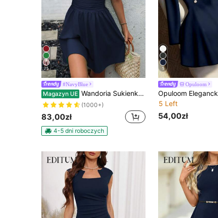
25
5
#NavyBlue
Opuloom
Wandoria Sukienka casualowa w jednolitym kolorze z marszczeniami w talii
Magazyn UE
5 Left
(1000+)
54,00zł
83,00zł
4-5 dni roboczych