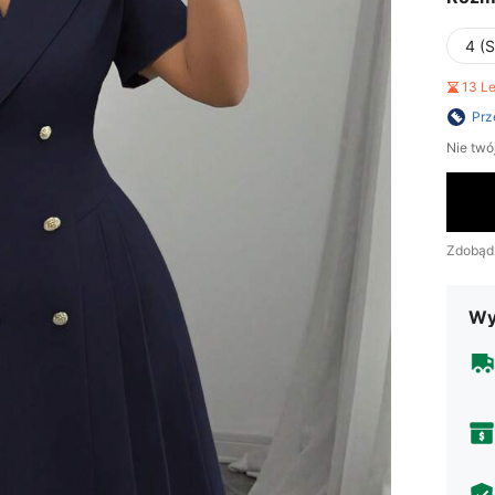
4 (S
13 L
Prz
Nie twó
Zdobąd
Wy