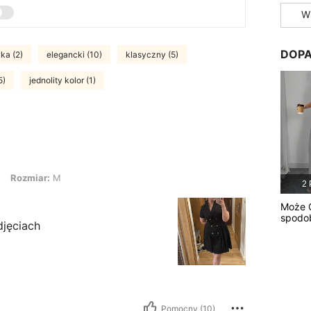
W
DOPA
ka (2)
elegancki (10)
klasyczny (5)
5)
jednolity kolor (1)
r: M
Rozmiar:
M
2 
Może C
spodo
djęciach
Pomocny (10)