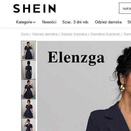
suki
Use up 
Kategorie
Nowości
Szac. 3 dni rob.
Odzież damska
S
Dom
Odzież damska
Odzież Damska
Damskie Sukienki
Dams
/
/
/
/