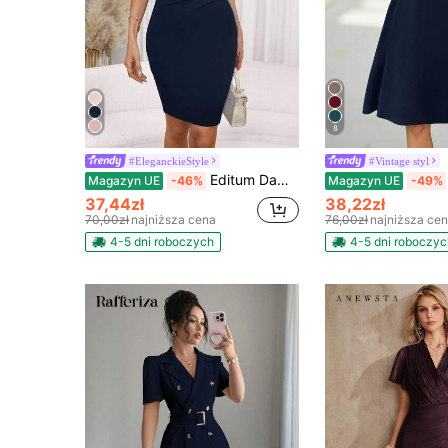
8
#EleganckieStyle
#Vintage styl
Editum Damska sukienka o dopasowanym kroju, wykończona falbaną
Magazyn UE
-46%
Magazyn UE
-49%
37,44zł
38,22zł
70,00zł
najniższa cena
76,00zł
najniższa ce
4-5 dni roboczych
4-5 dni roboczyc