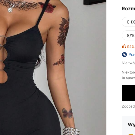
Rozm
0 (
8/10
94%
Prz
Nie twó
Niektór
to spra
Zdobąd
Wy