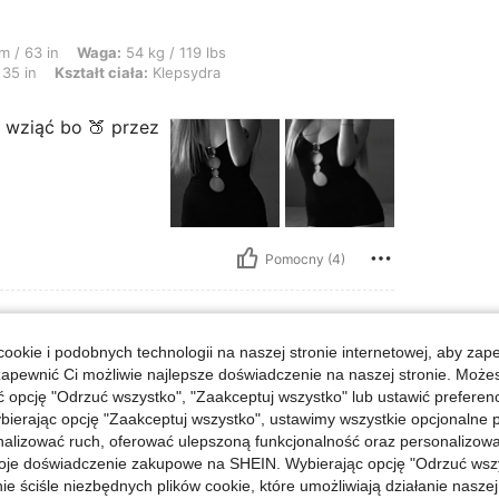
: 54 kg / 119 lbs, Biust: 86 cm / 34 in, Talia: 62 cm / 24 in, Biodra: 88 cm / 35 
m / 63 in
Waga:
54 kg / 119 lbs
35 in
Kształt ciała:
Klepsydra
 wziąć bo 🍑 przez
Pomocny (4)
ookie i podobnych technologii na naszej stronie internetowej, aby zap
zapewnić Ci możliwie najlepsze doświadczenie na naszej stronie. Moż
bs, Biust: 93 cm / 37 in, Talia: 66 cm / 26 in, Biodra: 90 cm / 35 in, Kształt cia
a:
60 kg / 132 lbs
Biust:
93 cm / 37 in
opcję "Odrzuć wszystko", "Zaakceptuj wszystko" lub ustawić preferen
Klepsydra
Kolor:
Czarne
Rozmiar:
XS
bierając opcję "Zaakceptuj wszystko", ustawimy wszystkie opcjonalne pl
lizować ruch, oferować ulepszoną funkcjonalność oraz personalizować 
oje doświadczenie zakupowe na SHEIN. Wybierając opcję "Odrzuć wszy
ie ściśle niezbędnych plików cookie, które umożliwiają działanie nasze