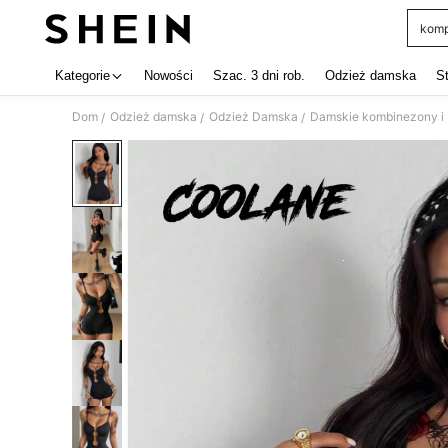
komp
Use up 
Kategorie
Nowości
Szac. 3 dni rob.
Odzież damska
S
Dom
Odzież damska
Odzież Damska
Damskie kombinezony i
/
/
/