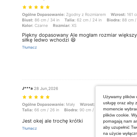
Ogólne Dopasowanie: Zgodny z Rozmiarem, Wzrost: 161 cm / 63 in, Waga
Ogólne Dopasowanie:
Zgodny z Rozmiarem
Wzrost:
161 c
Biust:
86 cm / 34 in
Talia:
62 cm / 24 in
Biodra:
88 cm / 
Kolor:
Czarne
Rozmiar:
XS
Piękny dopasowany Ale mogłam rozmiar większy
siłkę ledwo wchodzi 😆
Tłumacz
J***a
28 Jun,2026
Używamy plików c
usługę oraz aby 
Ogólne Dopasowanie: Mały, Wzrost: 164 cm / 65 in, Waga: 60 kg / 132 l
Ogólne Dopasowanie:
Mały
Wzrost:
164 cm / 65 in
Wag
momencie wybrać 
Talia:
66 cm / 26 in
Biodra:
90 cm / 35 in
Kształt ciała:
plików cookie. Wy
Jest okej ale trochę krótki
pomagają nam ana
aby uzupełnić Tw
Tłumacz
na użycie wyłączn