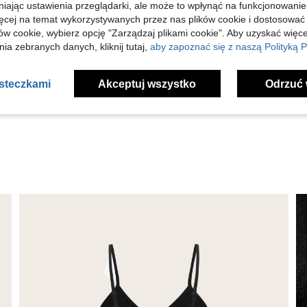
niając ustawienia przeglądarki, ale może to wpłynąć na funkcjonowanie
ięcej na temat wykorzystywanych przez nas plików cookie i dostosować
ów cookie, wybierz opcję "Zarządzaj plikami cookie". Aby uzyskać więce
Pomocny (2)
ia zebranych danych, kliknij tutaj,
aby zapoznać się z naszą Polityką P
j Opinii
asteczkami
Akceptuj wszystko
Odrzuć 