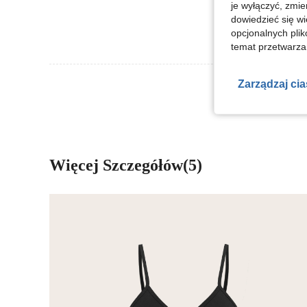
je wyłączyć, zmie
dowiedzieć się w
opcjonalnych plik
temat przetwarzan
Zobacz Więce
Zarządzaj ci
Więcej Szczegółów(5)