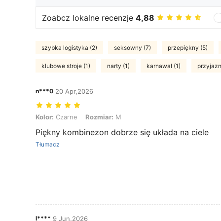
Zoabcz lokalne recenzje
4,88
szybka logistyka (2)
seksowny (7)
przepiękny (5)
klubowe stroje (1)
narty (1)
karnawał (1)
przyjazn
n***0
20 Apr,2026
Kolor: Czarne, Rozmiar: M
Kolor:
Czarne
Rozmiar:
M
Piękny kombinezon dobrze się układa na ciele
Tłumacz
l****
9 Jun,2026