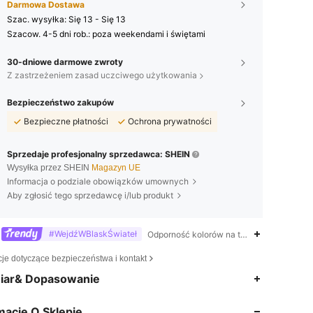
Darmowa Dostawa
Szac. wysyłka:
Się 13 - Się 13
Szacow. 4-5 dni rob.: poza weekendami i świętami
30-dniowe darmowe zwroty
Z zastrzeżeniem zasad uczciwego użytkowania
Bezpieczeństwo zakupów
Bezpieczne płatności
Ochrona prywatności
Sprzedaje profesjonalny sprzedawca: SHEIN
Wysyłka przez SHEIN
Magazyn UE
Informacja o podziale obowiązków umownych
Aby zgłosić tego sprzedawcę i/lub produkt
#WejdźWBlaskŚwiateł
Odporność kolorów na tarcie,Pierścionek,
cje dotyczące bezpieczeństwa i kontakt
4,84
5.8K
946K
iar& Dopasowanie
macje O Sklepie
4,84
5.8K
946K