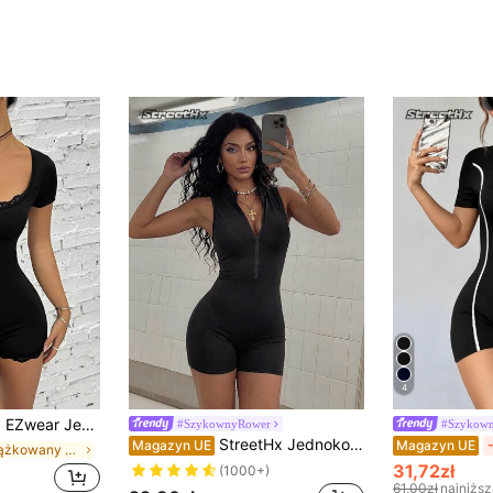
4
rowy damski kombinezon z koronkową lamówką
#SzykownyRower
#Szykow
StreetHx Jednokolorowy kombinezon Unitard ze stójką i zamkiem z przodu
Magazyn UE
Magazyn UE
w Prążkowany Damskie trykoty
31,72zł
(1000+)
61,00zł
najniżs