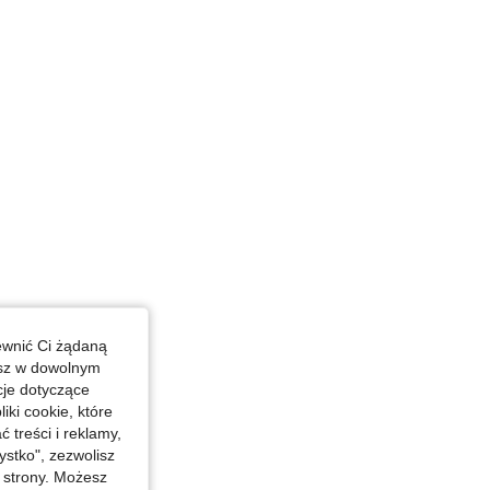
4,84
5.8K
946K
in, Kształt ciała: Klepsydra, Kolor: Czarne, Rozmiar: XS
ewnić Ci żądaną
esz w dowolnym
ła: Klepsydra, Kolor: Czarne, Rozmiar: XS
cje dotyczące
iki cookie, które
treści i reklamy,
stko", zezwolisz
j strony. Możesz