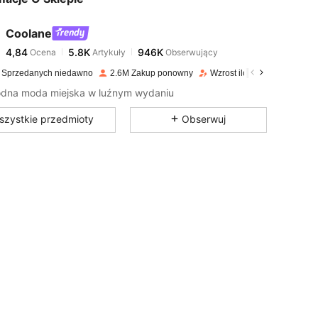
Coolane
4,84
5.8K
946K
Ocena
Artykuły
Obserwujący
l***a
zapłacono
1 dzień temu
 Sprzedanych niedawno
2.6M Zakup ponowny
Wzrost ilości obserwującyc
4,84
5.8K
946K
dna moda miejska w luźnym wydaniu
szystkie przedmioty
Obserwuj
4,84
5.8K
946K
4,84
5.8K
946K
4,84
5.8K
946K
4,84
5.8K
946K
4,84
5.8K
946K