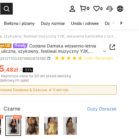
0
0
duj. Press Enter to select.
Bielizna i piżamy
Duży rozmiar
Uroda i zdrowie
Dzieci
Buty
D
Coolane Damska wiosenno-letnia odzież uliczna, szykowny, festiwal muzyczny Y2K, seksowna kamizelka z oczkami i wycięciami, rozciągliwy krótki kombinezon
Coolane Damska wiosenno-letnia
yn UE
 uliczna, szykowny, festiwal muzyczny Y2K,
na kamizelka z oczkami i wycięciami, rozciągliwy
z251211003676950874590
(100+ Recenzje)
 kombinezon
5
,48zł
-51%
ICE AND AVAILABILITY
Najniższa cena na 30 dni przed obniżką
datkowych opłat
rmowa Dostawa & Szacow. 4-5 dni rob.
:
Czarne
Duży Obrazek