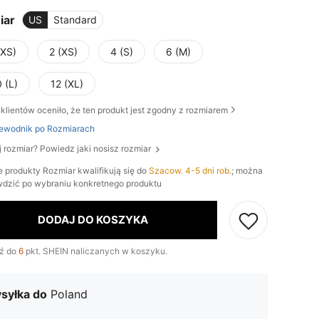
iar
US
Standard
XXS)
2 (XS)
4 (S)
6 (M)
 (L)
12 (XL)
klientów oceniło, że ten produkt jest zgodny z rozmiarem
ewodnik po Rozmiarach
j rozmiar? Powiedz jaki nosisz rozmiar
e produkty Rozmiar kwalifikują się do
Szacow. 4-5 dni rob.
; można
wdzić po wybraniu konkretnego produktu
DODAJ DO KOSZYKA
ź do
6
pkt. SHEIN naliczanych w koszyku.
syłka do
Poland