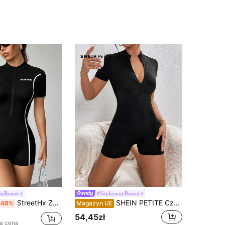
nyRower
#SzykownyRower
StreetHx Zapinany na zamek kombinezon w paski ze stójką
SHEIN PETITE Czarny kombinezon typu unitard z zamkiem błyskawicznym do połowy, dla drobnych kobiet
-48%
Magazyn UE
54,45zł
za cena