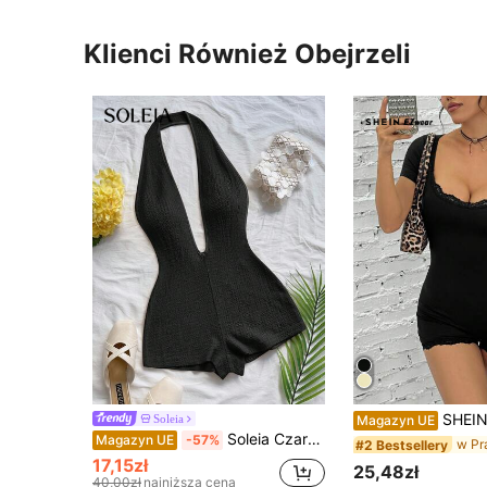
Klienci Również Obejrzeli
SHEIN EZwear Jednokolo
Soleia
Magazyn UE
Soleia Czarny damski, seksowny, szykowny, wakacyjny kombinezon z głębokim dekoltem w serek i odkrytymi plecami, dzianinowy, teksturowany, falisty wzór, modny, dopasowany, idealny na imprezę, randkę, plażę i styl boho
Magazyn UE
-57%
#2 Bestsellery
17,15zł
25,48zł
40,00zł
najniższa cena